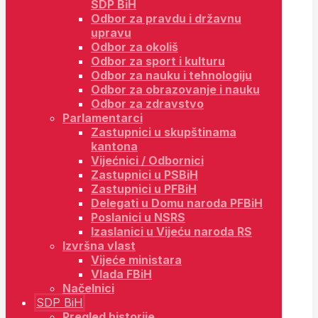
SDP BiH
Odbor za pravdu i državnu
upravu
Odbor za okoliš
Odbor za sport i kulturu
Odbor za nauku i tehnologiju
Odbor za obrazovanje i nauku
Odbor za zdravstvo
Parlamentarci
Zastupnici u skupštinama
kantona
Vijećnici / Odbornici
Zastupnici u PSBiH
Zastupnici u PFBiH
Delegati u Domu naroda PFBiH
Poslanici u NSRS
Izaslanici u Vijeću naroda RS
Izvršna vlast
Vijeće ministara
Vlada FBiH
Načelnici
SDP BiH
Pregled historije