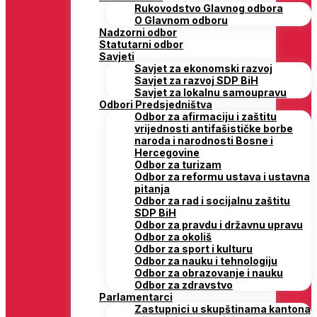
Rukovodstvo Glavnog odbora
O Glavnom odboru
Nadzorni odbor
Statutarni odbor
Savjeti
Savjet za ekonomski razvoj
Savjet za razvoj SDP BiH
Savjet za lokalnu samoupravu
Odbori Predsjedništva
Odbor za afirmaciju i zaštitu
vrijednosti antifašističke borbe
naroda i narodnosti Bosne i
Hercegovine
Odbor za turizam
Odbor za reformu ustava i ustavna
pitanja
Odbor za rad i socijalnu zaštitu
SDP BiH
Odbor za pravdu i državnu upravu
Odbor za okoliš
Odbor za sport i kulturu
Odbor za nauku i tehnologiju
Odbor za obrazovanje i nauku
Odbor za zdravstvo
Parlamentarci
Zastupnici u skupštinama kantona