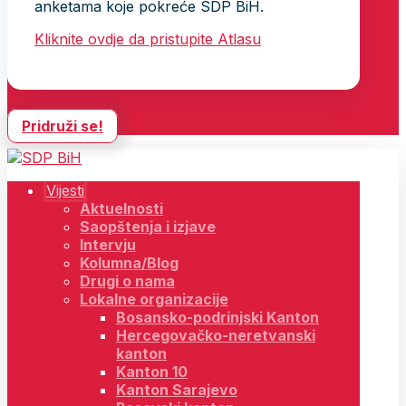
anketama koje pokreće SDP BiH.
Kliknite ovdje da pristupite Atlasu
Pridruži se!
Vijesti
Aktuelnosti
Saopštenja i izjave
Intervju
Kolumna/Blog
Drugi o nama
Lokalne organizacije
Bosansko-podrinjski Kanton
Hercegovačko-neretvanski
kanton
Kanton 10
Kanton Sarajevo