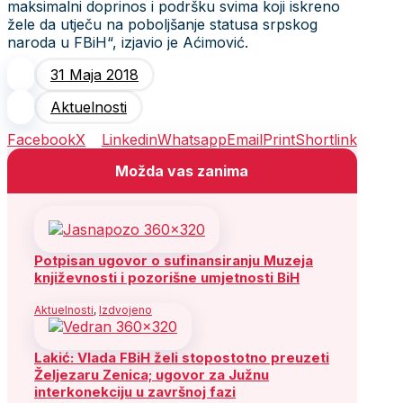
maksimalni doprinos i podršku svima koji iskreno
žele da utječu na poboljšanje statusa srpskog
naroda u FBiH“, izjavio je Aćimović.
31 Maja 2018
Aktuelnosti
Facebook
X
Linkedin
Whatsapp
Email
Print
Shortlink
Možda vas zanima
Potpisan ugovor o sufinansiranju Muzeja
književnosti i pozorišne umjetnosti BiH
Aktuelnosti
,
Izdvojeno
Lakić: Vlada FBiH želi stopostotno preuzeti
Željezaru Zenica; ugovor za Južnu
interkonekciju u završnoj fazi