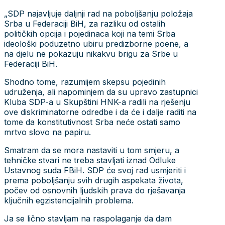
„SDP najavljuje daljnji rad na poboljšanju položaja
Srba u Federaciji BiH, za razliku od ostalih
političkih opcija i pojedinaca koji na temi Srba
ideološki poduzetno ubiru predizborne poene, a
na djelu ne pokazuju nikakvu brigu za Srbe u
Federaciji BiH.
Shodno tome, razumijem skepsu pojedinih
udruženja, ali napominjem da su upravo zastupnici
Kluba SDP-a u Skupštini HNK-a radili na rješenju
ove diskriminatorne odredbe i da će i dalje raditi na
tome da konstitutivnost Srba neće ostati samo
mrtvo slovo na papiru.
Smatram da se mora nastaviti u tom smjeru, a
tehničke stvari ne treba stavljati iznad Odluke
Ustavnog suda FBiH. SDP će svoj rad usmjeriti i
prema poboljšanju svih drugih aspekata života,
počev od osnovnih ljudskih prava do rješavanja
ključnih egzistencijalnih problema.
Ja se lično stavljam na raspolaganje da dam