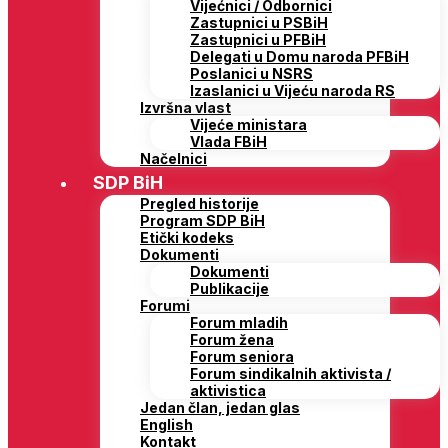
Vijećnici / Odbornici
Zastupnici u PSBiH
Zastupnici u PFBiH
Delegati u Domu naroda PFBiH
Poslanici u NSRS
Izaslanici u Vijeću naroda RS
Izvršna vlast
Vijeće ministara
Vlada FBiH
Načelnici
SDP BiH
Pregled historije
Program SDP BiH
Etički kodeks
Dokumenti
Dokumenti
Publikacije
Forumi
Forum mladih
Forum žena
Forum seniora
Forum sindikalnih aktivista /
aktivistica
Jedan član, jedan glas
English
Kontakt