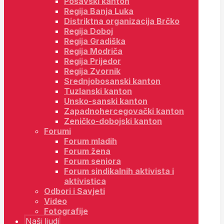
Posavski kanton
Regija Banja Luka
Distriktna organizacija Brčko
Regija Doboj
Regija Gradiška
Regija Modriča
Regija Prijedor
Regija Zvornik
Srednjobosanski kanton
Tuzlanski kanton
Unsko-sanski kanton
Zapadnohercegovački kanton
Zeničko-dobojski kanton
Forumi
Forum mladih
Forum žena
Forum seniora
Forum sindikalnih aktivista i
aktivistica
Odbori i Savjeti
Video
Fotografije
Naši ljudi