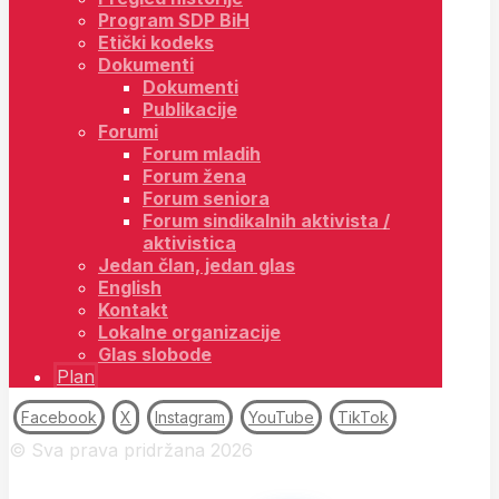
Program SDP BiH
Etički kodeks
Dokumenti
Dokumenti
Publikacije
Forumi
Forum mladih
Forum žena
Forum seniora
Forum sindikalnih aktivista /
aktivistica
Jedan član, jedan glas
English
Kontakt
Lokalne organizacije
Glas slobode
Plan
Facebook
X
Instagram
YouTube
TikTok
© Sva prava pridržana 2026