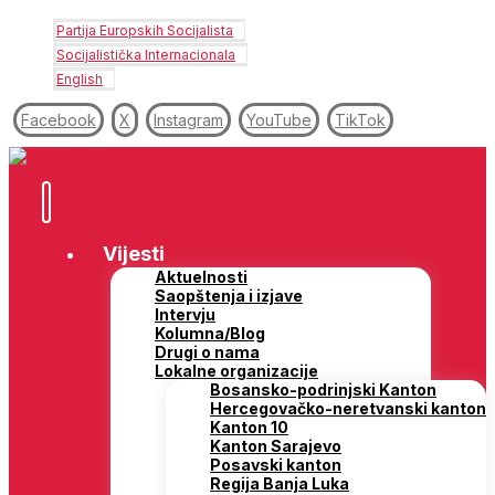
Partija Europskih Socijalista
Socijalistička Internacionala
English
Facebook
X
Instagram
YouTube
TikTok
Vijesti
Aktuelnosti
Saopštenja i izjave
Intervju
Kolumna/Blog
Drugi o nama
Lokalne organizacije
Bosansko-podrinjski Kanton
Hercegovačko-neretvanski kanton
Kanton 10
Kanton Sarajevo
Posavski kanton
Regija Banja Luka