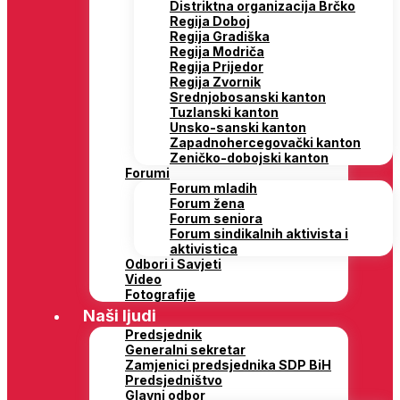
Distriktna organizacija Brčko
Regija Doboj
Regija Gradiška
Regija Modriča
Regija Prijedor
Regija Zvornik
Srednjobosanski kanton
Tuzlanski kanton
Unsko-sanski kanton
Zapadnohercegovački kanton
Zeničko-dobojski kanton
Forumi
Forum mladih
Forum žena
Forum seniora
Forum sindikalnih aktivista i
aktivistica
Odbori i Savjeti
Video
Fotografije
Naši ljudi
Predsjednik
Generalni sekretar
Zamjenici predsjednika SDP BiH
Predsjedništvo
Glavni odbor