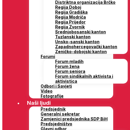
Distriktna organizacija Brčko
Regija Doboj
Regija Gradiška
Regija Modriča
Regija Prijedor
Regija Zvornik
Srednjobosanski kanton
Tuzlanski kanton
Unsko-sanski kanton
Zapadnohercegovački kanton
Zeničko-dobojski kanton
Forumi
Forum mladih
Forum žena
Forum seniora
Forum sindikalnih aktivista i
aktivistica
Odbori i Savjeti
Video
Fotografije
Naši ljudi
Predsjednik
Generalni sekretar
Zamjenici predsjednika SDP BiH
Predsjedništvo
Glavni odbor