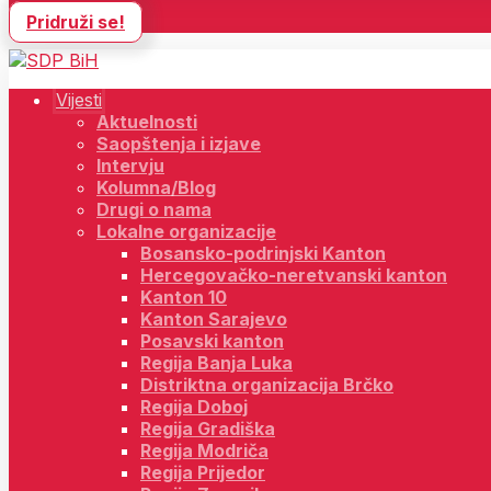
Pridruži se!
Vijesti
Aktuelnosti
Saopštenja i izjave
Intervju
Kolumna/Blog
Drugi o nama
Lokalne organizacije
Bosansko-podrinjski Kanton
Hercegovačko-neretvanski kanton
Kanton 10
Kanton Sarajevo
Posavski kanton
Regija Banja Luka
Distriktna organizacija Brčko
Regija Doboj
Regija Gradiška
Regija Modriča
Regija Prijedor