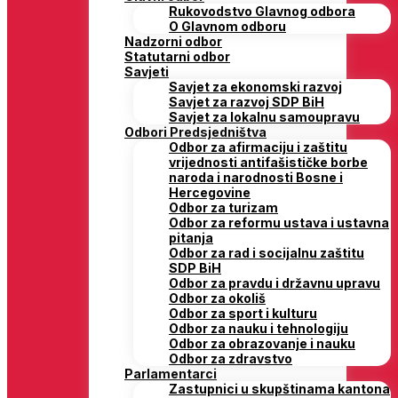
Rukovodstvo Glavnog odbora
O Glavnom odboru
Nadzorni odbor
Statutarni odbor
Savjeti
Savjet za ekonomski razvoj
Savjet za razvoj SDP BiH
Savjet za lokalnu samoupravu
Odbori Predsjedništva
Odbor za afirmaciju i zaštitu
vrijednosti antifašističke borbe
naroda i narodnosti Bosne i
Hercegovine
Odbor za turizam
Odbor za reformu ustava i ustavna
pitanja
Odbor za rad i socijalnu zaštitu
SDP BiH
Odbor za pravdu i državnu upravu
Odbor za okoliš
Odbor za sport i kulturu
Odbor za nauku i tehnologiju
Odbor za obrazovanje i nauku
Odbor za zdravstvo
Parlamentarci
Zastupnici u skupštinama kantona