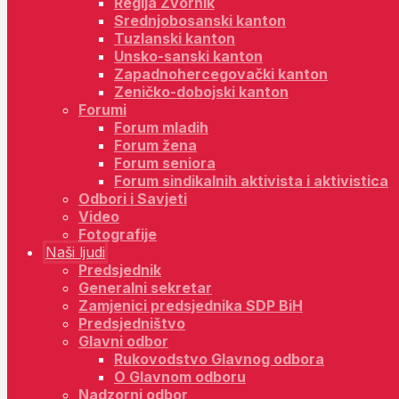
Regija Zvornik
Srednjobosanski kanton
Tuzlanski kanton
Unsko-sanski kanton
Zapadnohercegovački kanton
Zeničko-dobojski kanton
Forumi
Forum mladih
Forum žena
Forum seniora
Forum sindikalnih aktivista i aktivistica
Odbori i Savjeti
Video
Fotografije
Naši ljudi
Predsjednik
Generalni sekretar
Zamjenici predsjednika SDP BiH
Predsjedništvo
Glavni odbor
Rukovodstvo Glavnog odbora
O Glavnom odboru
Nadzorni odbor