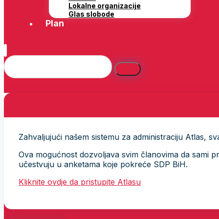
Lokalne organizacije
Glas slobode
Plan
Zahvaljujući našem sistemu za administraciju Atlas, svak
Ova mogućnost dozvoljava svim članovima da sami provj
učestvuju u anketama koje pokreće SDP BiH.
Kliknite ovdje da pristupite Atlasu