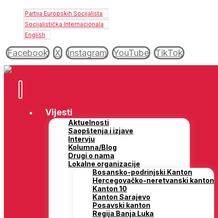
Partija Europskih Socijalista
Socijalistička Internacionala
English
Facebook
X
Instagram
YouTube
TikTok
Vijesti
Aktuelnosti
Saopštenja i izjave
Intervju
Kolumna/Blog
Drugi o nama
Lokalne organizacije
Bosansko-podrinjski Kanton
Hercegovačko-neretvanski kanton
Kanton 10
Kanton Sarajevo
Posavski kanton
Regija Banja Luka