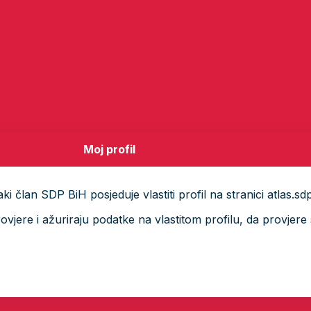
Moj profil
i član SDP BiH posjeduje vlastiti profil na stranici atlas.sd
ere i ažuriraju podatke na vlastitom profilu, da provjere s