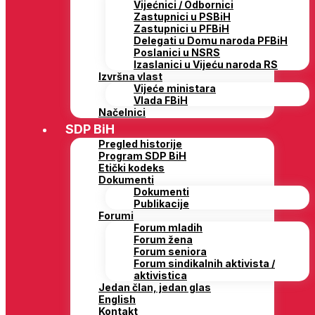
Vijećnici / Odbornici
Zastupnici u PSBiH
Zastupnici u PFBiH
Delegati u Domu naroda PFBiH
Poslanici u NSRS
Izaslanici u Vijeću naroda RS
Izvršna vlast
Vijeće ministara
Vlada FBiH
Načelnici
SDP BiH
Pregled historije
Program SDP BiH
Etički kodeks
Dokumenti
Dokumenti
Publikacije
Forumi
Forum mladih
Forum žena
Forum seniora
Forum sindikalnih aktivista /
aktivistica
Jedan član, jedan glas
English
Kontakt