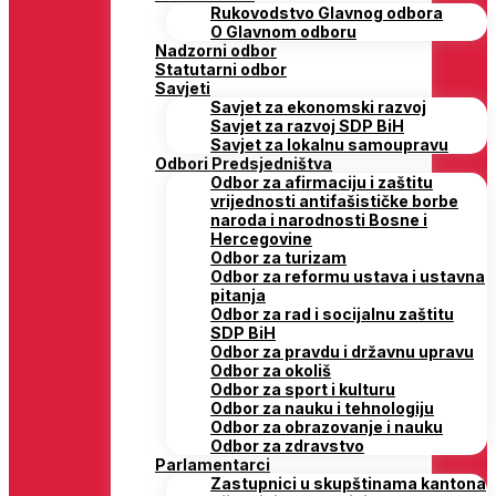
Rukovodstvo Glavnog odbora
O Glavnom odboru
Nadzorni odbor
Statutarni odbor
Savjeti
Savjet za ekonomski razvoj
Savjet za razvoj SDP BiH
Savjet za lokalnu samoupravu
Odbori Predsjedništva
Odbor za afirmaciju i zaštitu
vrijednosti antifašističke borbe
naroda i narodnosti Bosne i
Hercegovine
Odbor za turizam
Odbor za reformu ustava i ustavna
pitanja
Odbor za rad i socijalnu zaštitu
SDP BiH
Odbor za pravdu i državnu upravu
Odbor za okoliš
Odbor za sport i kulturu
Odbor za nauku i tehnologiju
Odbor za obrazovanje i nauku
Odbor za zdravstvo
Parlamentarci
Zastupnici u skupštinama kantona