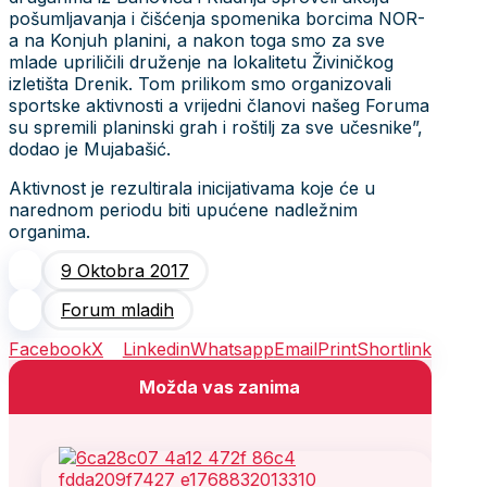
pošumljavanja i čišćenja spomenika borcima NOR-
a na Konjuh planini, a nakon toga smo za sve
mlade upriličili druženje na lokalitetu Živiničkog
izletišta Drenik. Tom prilikom smo organizovali
sportske aktivnosti a vrijedni članovi našeg Foruma
su spremili planinski grah i roštilj za sve učesnike”,
dodao je Mujabašić.
Aktivnost je rezultirala inicijativama koje će u
narednom periodu biti upućene nadležnim
organima.
9 Oktobra 2017
Forum mladih
Facebook
X
Linkedin
Whatsapp
Email
Print
Shortlink
Možda vas zanima