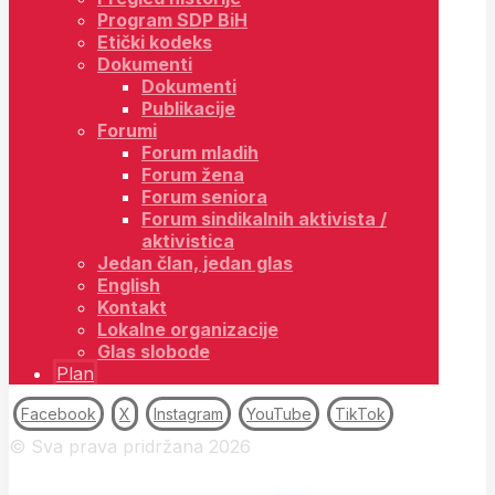
Program SDP BiH
Etički kodeks
Dokumenti
Dokumenti
Publikacije
Forumi
Forum mladih
Forum žena
Forum seniora
Forum sindikalnih aktivista /
aktivistica
Jedan član, jedan glas
English
Kontakt
Lokalne organizacije
Glas slobode
Plan
Facebook
X
Instagram
YouTube
TikTok
© Sva prava pridržana 2026