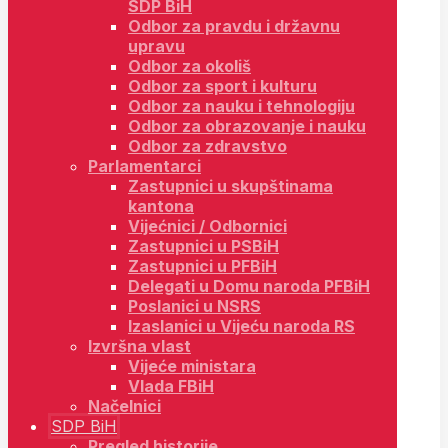
SDP BiH
Odbor za pravdu i državnu
upravu
Odbor za okoliš
Odbor za sport i kulturu
Odbor za nauku i tehnologiju
Odbor za obrazovanje i nauku
Odbor za zdravstvo
Parlamentarci
Zastupnici u skupštinama
kantona
Vijećnici / Odbornici
Zastupnici u PSBiH
Zastupnici u PFBiH
Delegati u Domu naroda PFBiH
Poslanici u NSRS
Izaslanici u Vijeću naroda RS
Izvršna vlast
Vijeće ministara
Vlada FBiH
Načelnici
SDP BiH
Pregled historije