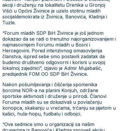
akciji i druženju na lokalitetu Drenika u Gronjoj
Višći u Općini Živinice je uzelo stotinu mladih
socijaldemokrata iz Živinica, Banovića, Kladnja i
Tuzle.
“Forum mladih SDP BiH Živinice je još jednom
dokazao da se radi o trenutno najorganizovanijem i
najmasovnijem Forumu mladih u Bosni i
Hercegovini. Pored intenzivnog omasovljenja
članstva, ispred sebe smo postavili zadatak da
budemo društveno odgovorni i korisni u svojoj
lokalnoj zajednici”, izjavio je Admir Mujabašić,
predsjednik FOM OO SDP BiH Živinice.
Nakon pošumljavanja i čišćenja spomenika
borcima NOR-a na planini Konjuh, održane
sportske aktivnosti i druženje u prirodi. Članovi
Foruma mladih su se dokazivali u povlačenju
konopca, skakanju u vrećama, trčanju sa jajetom u
kašici, hula-hopu, fudbalu i odbojci.
“Ove sedmice smo u organizaciji sa našim
drugarima iz Banovića i Kladnja sproveli akciju