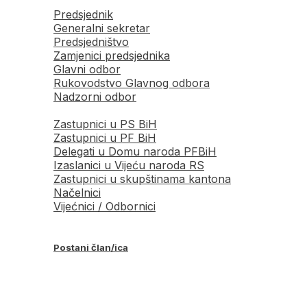
Predsjednik
Generalni sekretar
Predsjedništvo
Zamjenici predsjednika
Glavni odbor
Rukovodstvo Glavnog odbora
Nadzorni odbor
Zastupnici u PS BiH
Zastupnici u PF BiH
Delegati u Domu naroda PFBiH
Izaslanici u Vijeću naroda RS
Zastupnici u skupštinama kantona
Načelnici
Vijećnici / Odbornici
Postani član/ica