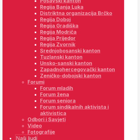
Posavski kanton
Regija Banja Luka
Distriktna organizacija Brčko
Regija Doboj
Regija Gradiška
Regija Modriča
Regija Prijedor
Regija Zvornik
Srednjobosanski kanton
Tuzlanski kanton
Unsko-sanski kanton
Zapadnohercegovački kanton
Zeničko-dobojski kanton
Forumi
Forum mladih
Forum žena
Forum seniora
Forum sindikalnih aktivista i
aktivistica
Odbori i Savjeti
Video
Fotografije
Naši ljudi