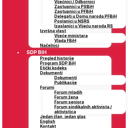
Vijećnici / Odbornici
Zastupnici u PSBiH
Zastupnici u PFBiH
Delegati u Domu naroda PFBiH
Poslanici u NSRS
Izaslanici u Vijeću naroda RS
Izvršna vlast
Vijeće ministara
Vlada FBiH
Načelnici
SDP BiH
Pregled historije
Program SDP BiH
Etički kodeks
Dokumenti
Dokumenti
Publikacije
Forumi
Forum mladih
Forum žena
Forum seniora
Forum sindikalnih aktivista /
aktivistica
Jedan član, jedan glas
English
Kontakt