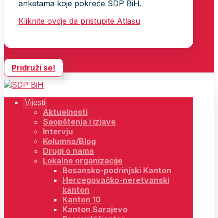
anketama koje pokreće SDP BiH.
Kliknite ovdje da pristupite Atlasu
Pridruži se!
Vijesti
Aktuelnosti
Saopštenja i izjave
Intervju
Kolumna/Blog
Drugi o nama
Lokalne organizacije
Bosansko-podrinjski Kanton
Hercegovačko-neretvanski
kanton
Kanton 10
Kanton Sarajevo