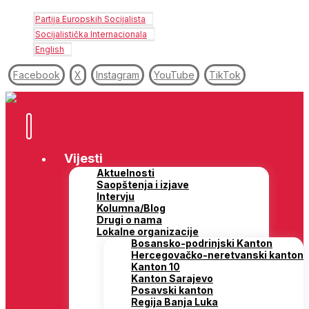
Partija Europskih Socijalista
Socijalistička Internacionala
English
Facebook
X
Instagram
YouTube
TikTok
Vijesti
Aktuelnosti
Saopštenja i izjave
Intervju
Kolumna/Blog
Drugi o nama
Lokalne organizacije
Bosansko-podrinjski Kanton
Hercegovačko-neretvanski kanton
Kanton 10
Kanton Sarajevo
Posavski kanton
Regija Banja Luka