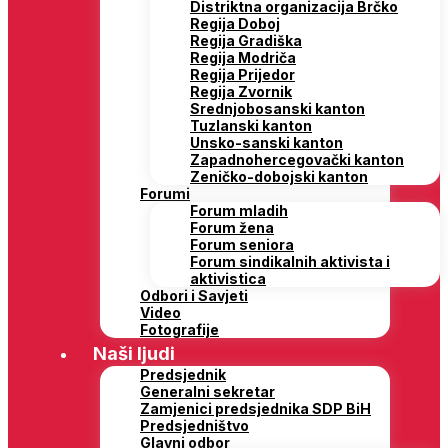
Distriktna organizacija Brčko
Regija Doboj
Regija Gradiška
Regija Modriča
Regija Prijedor
Regija Zvornik
Srednjobosanski kanton
Tuzlanski kanton
Unsko-sanski kanton
Zapadnohercegovački kanton
Zeničko-dobojski kanton
Forumi
Forum mladih
Forum žena
Forum seniora
Forum sindikalnih aktivista i
aktivistica
Odbori i Savjeti
Video
Fotografije
Naši ljudi
Predsjednik
Generalni sekretar
Zamjenici predsjednika SDP BiH
Predsjedništvo
Glavni odbor