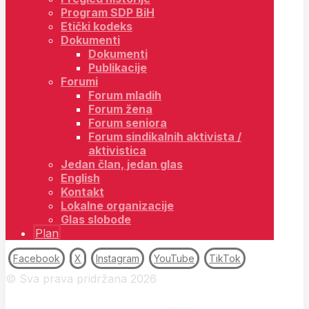
Program SDP BiH
Etički kodeks
Dokumenti
Dokumenti
Publikacije
Forumi
Forum mladih
Forum žena
Forum seniora
Forum sindikalnih aktivista /
aktivistica
Jedan član, jedan glas
English
Kontakt
Lokalne organizacije
Glas slobode
Plan
Facebook
X
Instagram
YouTube
TikTok
© Sva prava pridržana 2026