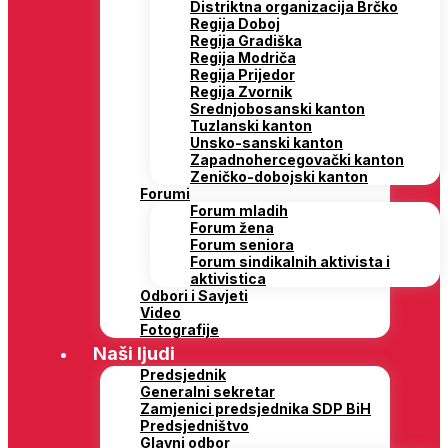
Distriktna organizacija Brčko
Regija Doboj
Regija Gradiška
Regija Modriča
Regija Prijedor
Regija Zvornik
Srednjobosanski kanton
Tuzlanski kanton
Unsko-sanski kanton
Zapadnohercegovački kanton
Zeničko-dobojski kanton
Forumi
Forum mladih
Forum žena
Forum seniora
Forum sindikalnih aktivista i
aktivistica
Odbori i Savjeti
Video
Fotografije
Naši ljudi
Predsjednik
Generalni sekretar
Zamjenici predsjednika SDP BiH
Predsjedništvo
Glavni odbor