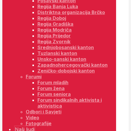
Posavski kanton
Regija Banja Luka
Distriktna organizacija Brčko
Regija Doboj
Regija Gradiška
Regija Modriča
Regija Prijedor
Regija Zvornik
Srednjobosanski kanton
Tuzlanski kanton
Unsko-sanski kanton
Zapadnohercegovački kanton
Zeničko-dobojski kanton
Forumi
Forum mladih
Forum žena
Forum seniora
Forum sindikalnih aktivista i
aktivistica
Odbori i Savjeti
Video
Fotografije
Naši ljudi