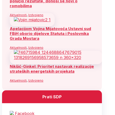
polučio rezultate, donosi se novi o
romobilima
Aktuelnosti
,
Izdvojeno
Apelacijom Vojina Mijatovoća Ustavni sud
FBiH oborio dijelove Statuta i Poslovnika
Grada Mostara
Aktuelnosti
,
Izdvojeno
Nikšić-Ginkel: Prioritet nastavak realizacije
strateških energetskih projekata
Aktuelnosti
,
Izdvojeno
Prati SDP
Facebook