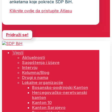
anketama koje pokreće SDP BiH.
Kliknite ovdje da pristupite Atlasu
Pridruži se!
Vijesti
Aktuelnosti
Saopštenja i izjave
Intervju
Kolumna/Blog
Drugi o nama
Lokalne organizacije
Bosansko-podrinjski Kanton
Hercegovačko-neretvanski
kanton
Kanton 10
Kanton Sarajevo