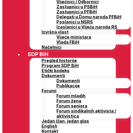
Vijećnici / Odbornici
Zastupnici u PSBiH
Zastupnici u PFBiH
Delegati u Domu naroda PFBiH
Poslanici u NSRS
Izaslanici u Vijeću naroda RS
Izvršna vlast
Vijeće ministara
Vlada FBiH
Načelnici
SDP BiH
Pregled historije
Program SDP BiH
Etički kodeks
Dokumenti
Dokumenti
Publikacije
Forumi
Forum mladih
Forum žena
Forum seniora
Forum sindikalnih aktivista /
aktivistica
Jedan član, jedan glas
English
Kontakt