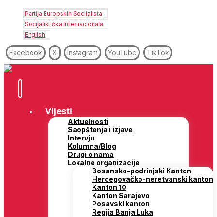
Partija Europskih Socijalista
Socijalistička Internacionala
English
Facebook
X
Instagram
YouTube
TikTok
Vijesti
Aktuelnosti
Saopštenja i izjave
Intervju
Kolumna/Blog
Drugi o nama
Lokalne organizacije
Bosansko-podrinjski Kanton
Hercegovačko-neretvanski kanton
Kanton 10
Kanton Sarajevo
Posavski kanton
Regija Banja Luka