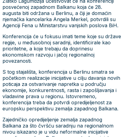
Zlatko Lagumdžija učestvovat će na konferenciji
posvećenoj zapadnom Balkanu koja će 28.
augusta biti održana u Berlinu, a čiji je domaćin
njemačka kancelarka Angela Merkel, potvrdili su
Agenciji Fena u Ministarstvu vanjskih poslova BiH.
Konferencija će u fokusu imati teme koje su države
regije, u međusobnoj saradnji, identificirale kao
prioritetne, a koje trebaju da doprinesu
ekonomskom razvoju i jačoj regionalnoj
povezanosti.
S tog stajališta, konferencija u Berlinu smatra se
početkom realizacije inicijative u cilju davanja novih
poticaja za ostvarivanje napretka u području
ekonomije, konkurentnosti, rasta i zapošljavanja i
vladavine prava u regionu. Istovremeno,
konferencija treba da potvrdi opredijeljenost za
europsku perspektivu zemalja zapadnog Balkana.
Zajedničko opredijeljenje zemalja zapadnog
Balkana za što čvršću saradnju na regionalnom
nivou iskazano je u vidu neformalne inicijative