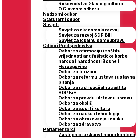
Rukovodstvo Glavnog odbora
O Glavnom odboru
Nadzorni odbor
Statutarni odbor
Savjeti
Savjet za ekonomski razvoj
Savjet za razvoj SDP BiH
Savjet za lokalnu samoupravu
Odbori Predsjedništva
Odbor za afirmaciju i zaštitu
vrijednosti antifašističke borbe
naroda i narodnosti Bosne i
Hercegovine
Odbor za turizam
Odbor za reformu ustava i ustavna
pitanja
Odbor za rad i socijalnu zaštitu
SDP BiH
Odbor za pravdu i državnu upravu
Odbor za okoliš
Odbor za sport i kulturu
Odbor za nauku i tehnologiju
Odbor za obrazovanje i nauku
Odbor za zdravstvo
Parlamentarci
Zastupnici u skupštinama kantona