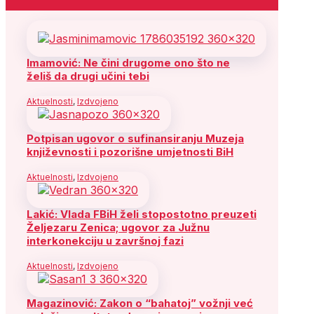
Imamović: Ne čini drugome ono što ne
želiš da drugi učini tebi
Aktuelnosti
,
Izdvojeno
Potpisan ugovor o sufinansiranju Muzeja
književnosti i pozorišne umjetnosti BiH
Aktuelnosti
,
Izdvojeno
Lakić: Vlada FBiH želi stopostotno preuzeti
Željezaru Zenica; ugovor za Južnu
interkonekciju u završnoj fazi
Aktuelnosti
,
Izdvojeno
Magazinović: Zakon o “bahatoj” vožnji već