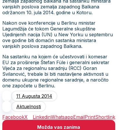
zemalja zapadnog Balkana na sastanku ministara
vanjskih poslova zemalja zapadnog Balkana
održanom 10. jula 2014. godine u Kotoru.
Nakon ove konferencije u Berlinu ministar
Lagumdžija će tokom Generalne skupštine
Ujedinjenih nacija (UN) u New Yorku u septembru
ove godine biti domaćin sastanka ministara
vanjskih poslova zapadnog Balkana.
Na sastanku na kojem će učestvovati i komesar
EU za proširenje Štefan Füle i generalni sekretar
Vijeća za regionalnu saradnju (RCC) Goran
Svilanović, trebale bi biti nastavljene aktivnosti u
domenu ukupne regionalne saradnje, a naročito
one započete u Berlinu.
11 Augusta 2014
Aktuelnosti
Facebook
X
Linkedin
Whatsapp
Email
Print
Shortlink
Možda vas zanima