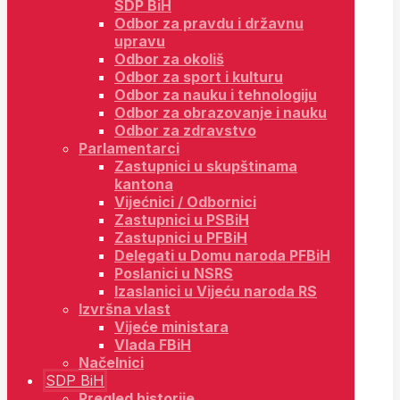
SDP BiH
Odbor za pravdu i državnu
upravu
Odbor za okoliš
Odbor za sport i kulturu
Odbor za nauku i tehnologiju
Odbor za obrazovanje i nauku
Odbor za zdravstvo
Parlamentarci
Zastupnici u skupštinama
kantona
Vijećnici / Odbornici
Zastupnici u PSBiH
Zastupnici u PFBiH
Delegati u Domu naroda PFBiH
Poslanici u NSRS
Izaslanici u Vijeću naroda RS
Izvršna vlast
Vijeće ministara
Vlada FBiH
Načelnici
SDP BiH
Pregled historije