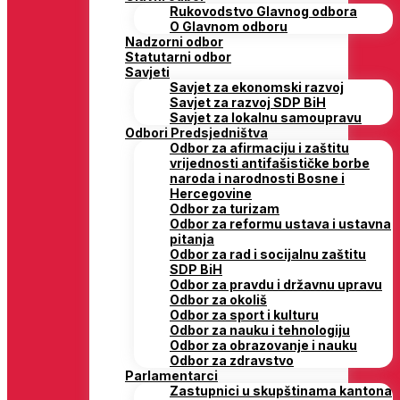
Rukovodstvo Glavnog odbora
O Glavnom odboru
Nadzorni odbor
Statutarni odbor
Savjeti
Savjet za ekonomski razvoj
Savjet za razvoj SDP BiH
Savjet za lokalnu samoupravu
Odbori Predsjedništva
Odbor za afirmaciju i zaštitu
vrijednosti antifašističke borbe
naroda i narodnosti Bosne i
Hercegovine
Odbor za turizam
Odbor za reformu ustava i ustavna
pitanja
Odbor za rad i socijalnu zaštitu
SDP BiH
Odbor za pravdu i državnu upravu
Odbor za okoliš
Odbor za sport i kulturu
Odbor za nauku i tehnologiju
Odbor za obrazovanje i nauku
Odbor za zdravstvo
Parlamentarci
Zastupnici u skupštinama kantona