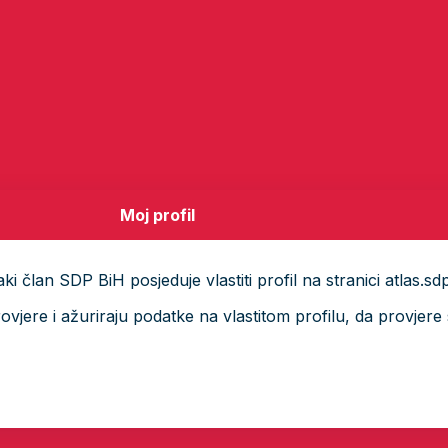
Moj profil
i član SDP BiH posjeduje vlastiti profil na stranici atlas.sd
ere i ažuriraju podatke na vlastitom profilu, da provjere s