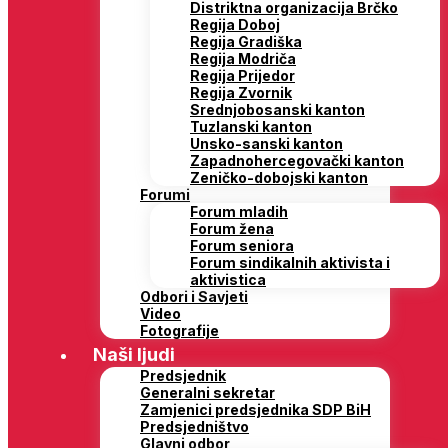
Distriktna organizacija Brčko
Regija Doboj
Regija Gradiška
Regija Modriča
Regija Prijedor
Regija Zvornik
Srednjobosanski kanton
Tuzlanski kanton
Unsko-sanski kanton
Zapadnohercegovački kanton
Zeničko-dobojski kanton
Forumi
Forum mladih
Forum žena
Forum seniora
Forum sindikalnih aktivista i
aktivistica
Odbori i Savjeti
Video
Fotografije
Naši ljudi
Predsjednik
Generalni sekretar
Zamjenici predsjednika SDP BiH
Predsjedništvo
Glavni odbor