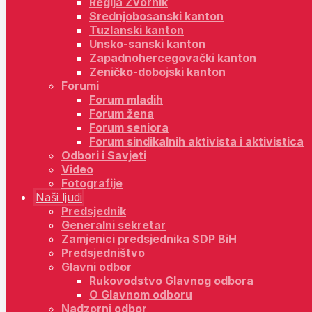
Regija Zvornik
Srednjobosanski kanton
Tuzlanski kanton
Unsko-sanski kanton
Zapadnohercegovački kanton
Zeničko-dobojski kanton
Forumi
Forum mladih
Forum žena
Forum seniora
Forum sindikalnih aktivista i aktivistica
Odbori i Savjeti
Video
Fotografije
Naši ljudi
Predsjednik
Generalni sekretar
Zamjenici predsjednika SDP BiH
Predsjedništvo
Glavni odbor
Rukovodstvo Glavnog odbora
O Glavnom odboru
Nadzorni odbor