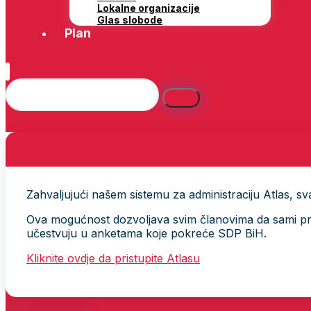
Lokalne organizacije
Glas slobode
Plan
Zahvaljujući našem sistemu za administraciju Atlas, svak
Ova mogućnost dozvoljava svim članovima da sami provj
učestvuju u anketama koje pokreće SDP BiH.
Kliknite ovdje da pristupite Atlasu