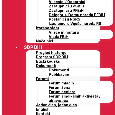
Vijećnici / Odbornici
Zastupnici u PSBiH
Zastupnici u PFBiH
Delegati u Domu naroda PFBiH
Poslanici u NSRS
Izaslanici u Vijeću naroda RS
Izvršna vlast
Vijeće ministara
Vlada FBiH
Načelnici
SDP BiH
Pregled historije
Program SDP BiH
Etički kodeks
Dokumenti
Dokumenti
Publikacije
Forumi
Forum mladih
Forum žena
Forum seniora
Forum sindikalnih aktivista /
aktivistica
Jedan član, jedan glas
English
Kontakt