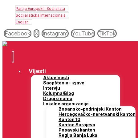
Partija Europskih Socijalista
Socijalistička Internacionala
English
Facebook
X
Instagram
YouTube
TikTok
Vijesti
Aktuelnosti
Saopštenja i izjave
Intervju
Kolumna/Blog
Drugi o nama
Lokalne organizacije
Bosansko-podrinjski Kanton
Hercegovačko-neretvanski kanton
Kanton 10
Kanton Sarajevo
Posavski kanton
Regija Banja Luka