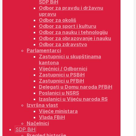
SDP BiH
Odbor za pravdu i državnu
upravu
Odbor za okoliš
Odbor za sport i kulturu
Odbor za nauku i tehnologiju
Odbor za obrazovanje i nauku
Odbor za zdravstvo
Parlamentarci
Zastupnici u skupštinama
kantona
Vijećnici / Odbornici
Zastupnici u PSBiH
Zastupnici u PFBiH
Delegati u Domu naroda PFBiH
Poslanici u NSRS
Izaslanici u Vijeću naroda RS
Izvršna vlast
Vijeće ministara
Vlada FBiH
Načelnici
SDP BiH
Pregled historije