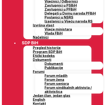
Vijećnici / Odbornici
Zastupnici u PSBiH
Zastupnici u PFBiH
Delegati u Domu naroda PFBiH
Poslanici u NSRS
Izaslanici u Vijeću naroda RS
Izvršna vlast
Vijeće ministara
Vlada FBiH
Načelnici
SDP BiH
Pregled historije
Program SDP BiH
Etički kodeks
Dokumenti
Dokumenti
Publikacije
Forumi
Forum mladih
Forum žena
Forum seniora
Forum sindikalnih aktivista /
aktivistica
Jedan član, jedan glas
English
Kontakt