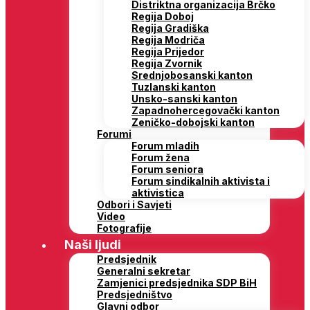
Distriktna organizacija Brčko
Regija Doboj
Regija Gradiška
Regija Modriča
Regija Prijedor
Regija Zvornik
Srednjobosanski kanton
Tuzlanski kanton
Unsko-sanski kanton
Zapadnohercegovački kanton
Zeničko-dobojski kanton
Forumi
Forum mladih
Forum žena
Forum seniora
Forum sindikalnih aktivista i
aktivistica
Odbori i Savjeti
Video
Fotografije
Naši ljudi
Predsjednik
Generalni sekretar
Zamjenici predsjednika SDP BiH
Predsjedništvo
Glavni odbor