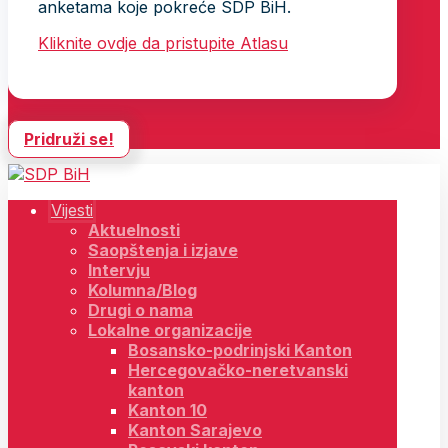
anketama koje pokreće SDP BiH.
Kliknite ovdje da pristupite Atlasu
Pridruži se!
Vijesti
Aktuelnosti
Saopštenja i izjave
Intervju
Kolumna/Blog
Drugi o nama
Lokalne organizacije
Bosansko-podrinjski Kanton
Hercegovačko-neretvanski
kanton
Kanton 10
Kanton Sarajevo