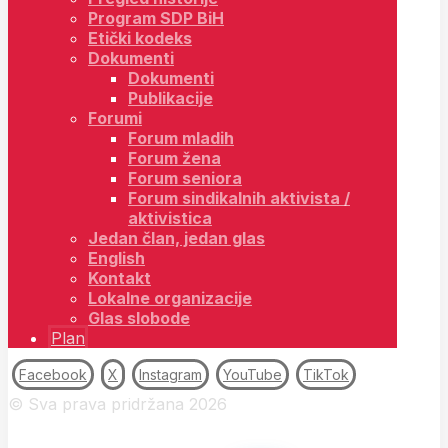
Program SDP BiH
Etički kodeks
Dokumenti
Dokumenti
Publikacije
Forumi
Forum mladih
Forum žena
Forum seniora
Forum sindikalnih aktivista /
aktivistica
Jedan član, jedan glas
English
Kontakt
Lokalne organizacije
Glas slobode
Plan
Facebook
X
Instagram
YouTube
TikTok
© Sva prava pridržana 2026