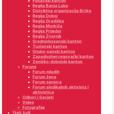
Posavski kanton
Regija Banja Luka
Distriktna organizacija Brčko
Regija Doboj
Regija Gradiška
Regija Modriča
Regija Prijedor
Regija Zvornik
Srednjobosanski kanton
Tuzlanski kanton
Unsko-sanski kanton
Zapadnohercegovački kanton
Zeničko-dobojski kanton
Forumi
Forum mladih
Forum žena
Forum seniora
Forum sindikalnih aktivista i
aktivistica
Odbori i Savjeti
Video
Fotografije
Naši ljudi