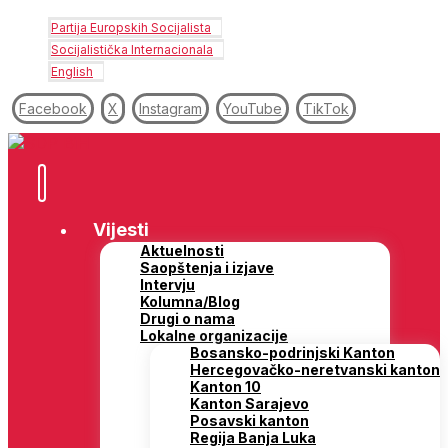
Partija Europskih Socijalista
Socijalistička Internacionala
English
Facebook
X
Instagram
YouTube
TikTok
Vijesti
Aktuelnosti
Saopštenja i izjave
Intervju
Kolumna/Blog
Drugi o nama
Lokalne organizacije
Bosansko-podrinjski Kanton
Hercegovačko-neretvanski kanton
Kanton 10
Kanton Sarajevo
Posavski kanton
Regija Banja Luka