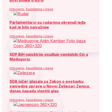
povratnike u RS-u
Izdvojeno
,
Saopštenja i izjave
Parlamentarci su rudarima okrenuli leđa
kad je bilo najvažnije
Izdvojeno
,
Saopštenja i izjave
SDP BiH najoštrije osuđuje vandalski čin u
Međugorju
Izdvojeno
,
Saopštenja i izjave
SDA jučer glasala za Zakon o postupku
vanredne uprave u Novoj Željezari Zenica,
danas napada vlastiti glas
Izdvojeno
,
Saopštenja i izjave