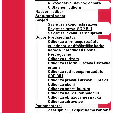
Rukovodstvo Glavnog odbora
O Glavnom odboru
Nadzorni odbor
Statutarni odbor
Savjeti
Savjet za ekonomski razvoj
Savjet za razvoj SDP BiH
Savjet za lokalnu samoupravu
Odbori Predsjedništva
Odbor za afirmaciju i zaštitu
vrijednosti antifašističke borbe
naroda i narodnosti Bosne i
Hercegovine
Odbor za turizam
Odbor za reformu ustava i ustavna
pitanja
Odbor za rad i socijalnu zaštitu
SDP BiH
Odbor za pravdu i državnu upravu
Odbor za okoliš
Odbor za sport i kulturu
Odbor za nauku i tehnologiju
Odbor za obrazovanje i nauku
Odbor za zdravstvo
Parlamentarci
Zastupnici u skupštinama kantona