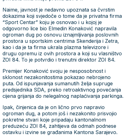
Naime, javnost je nedavno upoznata sa čvrstim
dokazima koji svjedoče o tome da je privatna firma
“Sport Centar” koju je osnovao i u kojoj je
odgovorno lice bio Elmedin Konaković napravila
ogroman dug po osnovu iznajmljivanja poslovnih
prostora u sportskim centrima Skenderija i Zetra,
kao i da je ta firma ukrala plazma televizore i
drugu opremu iz ovih prostora a koji su vlasništvo
ZOI 84. To je potvrdio i trenutni direktor ZOI 84.
Premijer Konaković svoju je nesposobnost i
sklonost nezakonitostima pokazao nebrojeno
puta. Od ispunjavanja sumanutih želja supruge
predsjednika SDA, preko retroaktivnog povećanja
cijena grijanja do nelegalnog naplaćivanja parkinga.
Ipak, činjenica da je on lično prvo napravio
ogroman dug, a potom još i nezakonito prisvojio
pokretne stvari koje pripadaju kantonalnom
preduzeću ZOI 84, zahtijeva da odmah podnese
ostavku i izvine se građanima Kantona Sarajevo.