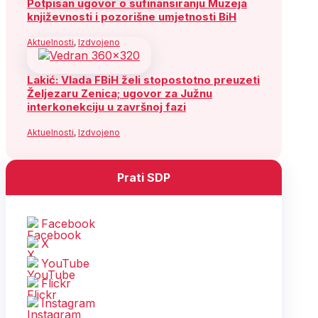
Potpisan ugovor o sufinansiranju Muzeja
književnosti i pozorišne umjetnosti BiH
Aktuelnosti
,
Izdvojeno
Lakić: Vlada FBiH želi stopostotno preuzeti
Željezaru Zenica; ugovor za Južnu
interkonekciju u završnoj fazi
Aktuelnosti
,
Izdvojeno
Prati SDP
Facebook
X
YouTube
Flickr
Instagram