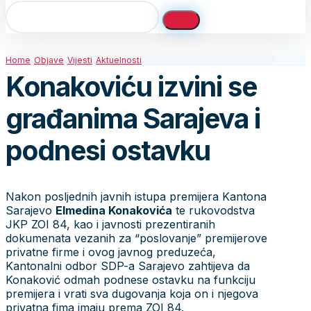
Home
Objave
Vijesti
Aktuelnosti
Konakoviću izvini se
građanima Sarajeva i
podnesi ostavku
Nakon posljednih javnih istupa premijera Kantona
Sarajevo
Elmedina Konakovića
te rukovodstva
JKP ZOI 84, kao i javnosti prezentiranih
dokumenata vezanih za “poslovanje” premijerove
privatne firme i ovog javnog preduzeća,
Kantonalni odbor SDP-a Sarajevo zahtijeva da
Konaković odmah podnese ostavku na funkciju
premijera i vrati sva dugovanja koja on i njegova
privatna fima imaju prema ZOI 84.