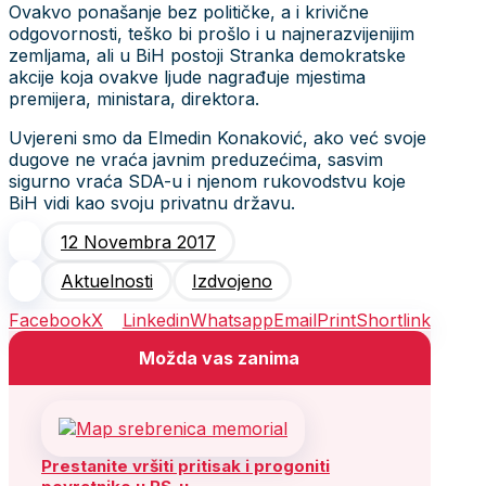
Ovakvo ponašanje bez političke, a i krivične
odgovornosti, teško bi prošlo i u najnerazvijenijim
zemljama, ali u BiH postoji Stranka demokratske
akcije koja ovakve ljude nagrađuje mjestima
premijera, ministara, direktora.
Uvjereni smo da Elmedin Konaković, ako već svoje
dugove ne vraća javnim preduzećima, sasvim
sigurno vraća SDA-u i njenom rukovodstvu koje
BiH vidi kao svoju privatnu državu.
12 Novembra 2017
Aktuelnosti
Izdvojeno
Facebook
X
Linkedin
Whatsapp
Email
Print
Shortlink
Možda vas zanima
Prestanite vršiti pritisak i progoniti