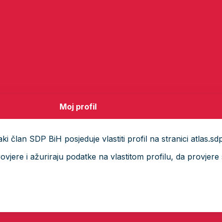
Moj profil
i član SDP BiH posjeduje vlastiti profil na stranici atlas.sd
ere i ažuriraju podatke na vlastitom profilu, da provjere s