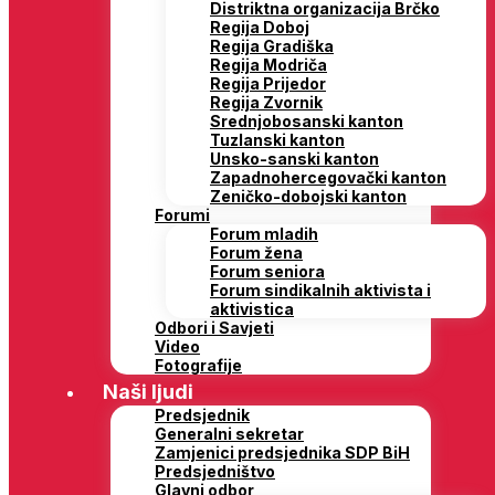
Distriktna organizacija Brčko
Regija Doboj
Regija Gradiška
Regija Modriča
Regija Prijedor
Regija Zvornik
Srednjobosanski kanton
Tuzlanski kanton
Unsko-sanski kanton
Zapadnohercegovački kanton
Zeničko-dobojski kanton
Forumi
Forum mladih
Forum žena
Forum seniora
Forum sindikalnih aktivista i
aktivistica
Odbori i Savjeti
Video
Fotografije
Naši ljudi
Predsjednik
Generalni sekretar
Zamjenici predsjednika SDP BiH
Predsjedništvo
Glavni odbor