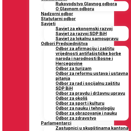
Rukovodstvo Glavnog odbora
O Glavnom odboru
Nadzorni odbor
Statutarni odbor
Savjeti
Savjet za ekonomski razvoj
Savjet za razvoj SDP BiH
Savjet za lokalnu samoupravu
Odbori Predsjedništva
Odbor za afirmaciju i zaštitu
vrijednosti antifašističke borbe
naroda i narodnosti Bosne i
Hercegovine
Odbor za turizam
Odbor za reformu ustava i ustavna
pitanja
Odbor za rad i socijalnu zaštitu
SDP BiH
Odbor za pravdu i državnu upravu
Odbor za okoliš
Odbor za sport i kulturu
Odbor za nauku i tehnologiju
Odbor za obrazovanje i nauku
Odbor za zdravstvo
Parlamentarci
Zastupnici u skupštinama kantona