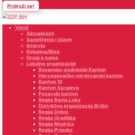
Pridruži se!
Vijesti
Aktuelnosti
Saopštenja i izjave
Intervju
Kolumna/Blog
Drugi o nama
Lokalne organizacije
Bosansko-podrinjski Kanton
Hercegovačko-neretvanski kanton
Kanton 10
Kanton Sarajevo
Posavski kanton
Regija Banja Luka
Distriktna organizacija Brčko
Regija Doboj
Regija Gradiška
Regija Modriča
Regija Prijedor