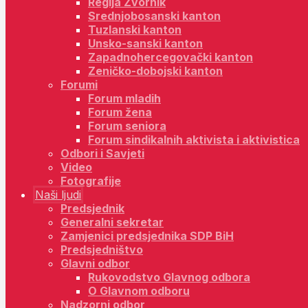
Regija Zvornik
Srednjobosanski kanton
Tuzlanski kanton
Unsko-sanski kanton
Zapadnohercegovački kanton
Zeničko-dobojski kanton
Forumi
Forum mladih
Forum žena
Forum seniora
Forum sindikalnih aktivista i aktivistica
Odbori i Savjeti
Video
Fotografije
Naši ljudi
Predsjednik
Generalni sekretar
Zamjenici predsjednika SDP BiH
Predsjedništvo
Glavni odbor
Rukovodstvo Glavnog odbora
O Glavnom odboru
Nadzorni odbor