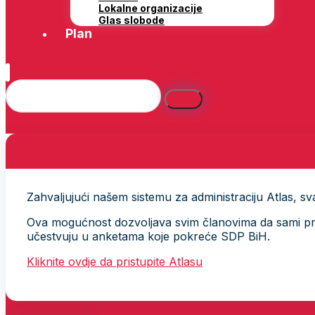
Lokalne organizacije
Glas slobode
Plan
Zahvaljujući našem sistemu za administraciju Atlas, svak
Ova mogućnost dozvoljava svim članovima da sami provj
učestvuju u anketama koje pokreće SDP BiH.
Kliknite ovdje da pristupite Atlasu