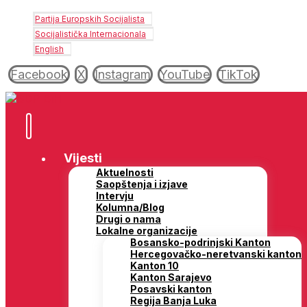
Partija Europskih Socijalista
Socijalistička Internacionala
English
Facebook
X
Instagram
YouTube
TikTok
Vijesti
Aktuelnosti
Saopštenja i izjave
Intervju
Kolumna/Blog
Drugi o nama
Lokalne organizacije
Bosansko-podrinjski Kanton
Hercegovačko-neretvanski kanton
Kanton 10
Kanton Sarajevo
Posavski kanton
Regija Banja Luka