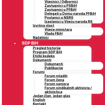
Vijećnici / Odbornici
Zastupnici u PSBiH
Zastupnici u PFBiH
Delegati u Domu naroda PFBiH
Poslanici u NSRS
Izaslanici u Vijeću naroda RS
Izvršna vlast
Vijeće ministara
Vlada FBiH
Načelnici
SDP BiH
Pregled historije
Program SDP BiH
Etički kodeks
Dokumenti
Dokumenti
Publikacije
Forumi
Forum mladih
Forum žena
Forum seniora
Forum sindikalnih aktivista /
aktivistica
Jedan član, jedan glas
English
Kontakt