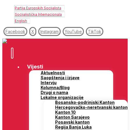
Partija Europskih Socijalista
Socijalistička Internacionala
English
Facebook
X
Instagram
YouTube
TikTok
Vijesti
Aktuelnosti
Saopštenja i izjave
Intervju
Kolumna/Blog
Drugi o nama
Lokalne organizacije
Bosansko-podrinjski Kanton
Hercegovačko-neretvanski kanton
Kanton 10
Kanton Sarajevo
Posavski kanton
Regija Banja Luka