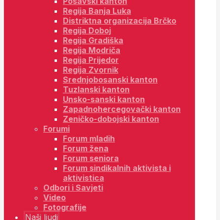
Posavski kanton
Regija Banja Luka
Distriktna organizacija Brčko
Regija Doboj
Regija Gradiška
Regija Modriča
Regija Prijedor
Regija Zvornik
Srednjobosanski kanton
Tuzlanski kanton
Unsko-sanski kanton
Zapadnohercegovački kanton
Zeničko-dobojski kanton
Forumi
Forum mladih
Forum žena
Forum seniora
Forum sindikalnih aktivista i
aktivistica
Odbori i Savjeti
Video
Fotografije
Naši ljudi