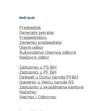
Naši ljudi
Predsjednik
Generalni sekretar
Predsjedništvo
Zamjenici predsjednika
Glavni odbor
Rukovodstvo Glavnog odbora
Nadzorni odbor
Zastupnici u PS BiH
Zastupnici u PF BiH
Delegati u Domu naroda PFBiH
Izaslanici u Vijeću naroda RS
Zastupnici u skupštinama kantona
Načelnici
Vijećnici / Odbornici