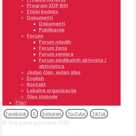
Program SDP BiH
Etički kodeks
Dokumenti
Dokumenti
Publikacije
Forumi
Forum mladih
Forum žena
Forum seniora
Forum sindikalnih aktivista /
aktivistica
Jedan član, jedan glas
English
Kontakt
Lokalne organizacije
Glas slobode
Plan
Facebook
X
Instagram
YouTube
TikTok
© Sva prava pridržana 2026