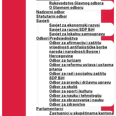
Rukovodstvo Glavnog odbora
O Glavnom odboru
Nadzorni odbor
Statutarni odbor
Savjeti
Savjet za ekonomski razvoj
Savjet za razvoj SDP BiH
Savjet za lokalnu samoupravu
Odbori Predsjedništva
Odbor za afirmaciju i zaštitu
vrijednosti antifašističke borbe
naroda i narodnosti Bosne i
Hercegovine
Odbor za turizam
Odbor za reformu ustava i ustavna
pitanja
Odbor za rad i socijalnu zaštitu
SDP BiH
Odbor za pravdu i državnu upravu
Odbor za okoliš
Odbor za sport i kulturu
Odbor za nauku i tehnologiju
Odbor za obrazovanje i nauku
Odbor za zdravstvo
Parlamentarci
Zastupnici u skupštinama kantona