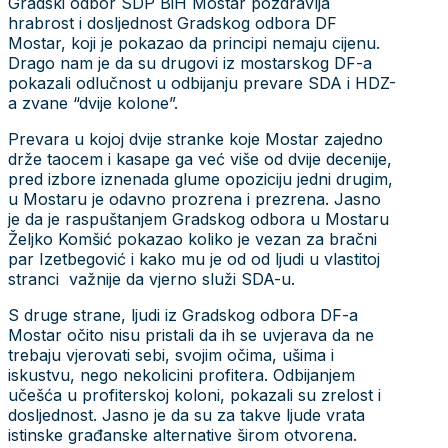
Gradski odbor SDP BiH Mostar pozdravlja
hrabrost i dosljednost Gradskog odbora DF
Mostar, koji je pokazao da principi nemaju cijenu.
Drago nam je da su drugovi iz mostarskog DF-a
pokazali odlučnost u odbijanju prevare SDA i HDZ-
a zvane “dvije kolone”.
Prevara u kojoj dvije stranke koje Mostar zajedno
drže taocem i kasape ga već više od dvije decenije,
pred izbore iznenada glume opoziciju jedni drugim,
u Mostaru je odavno prozrena i prezrena. Jasno
je da je raspuštanjem Gradskog odbora u Mostaru
Željko Komšić pokazao koliko je vezan za bračni
par Izetbegović i kako mu je od od ljudi u vlastitoj
stranci važnije da vjerno služi SDA-u.
S druge strane, ljudi iz Gradskog odbora DF-a
Mostar očito nisu pristali da ih se uvjerava da ne
trebaju vjerovati sebi, svojim očima, ušima i
iskustvu, nego nekolicini profitera. Odbijanjem
učešća u profiterskoj koloni, pokazali su zrelost i
dosljednost. Jasno je da su za takve ljude vrata
istinske građanske alternative širom otvorena.