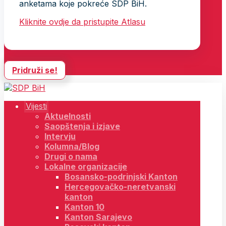
anketama koje pokreće SDP BiH.
Kliknite ovdje da pristupite Atlasu
Pridruži se!
Vijesti
Aktuelnosti
Saopštenja i izjave
Intervju
Kolumna/Blog
Drugi o nama
Lokalne organizacije
Bosansko-podrinjski Kanton
Hercegovačko-neretvanski
kanton
Kanton 10
Kanton Sarajevo