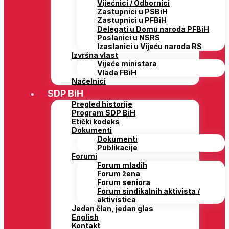
Vijećnici / Odbornici
Zastupnici u PSBiH
Zastupnici u PFBiH
Delegati u Domu naroda PFBiH
Poslanici u NSRS
Izaslanici u Vijeću naroda RS
Izvršna vlast
Vijeće ministara
Vlada FBiH
Načelnici
SDP BiH
Pregled historije
Program SDP BiH
Etički kodeks
Dokumenti
Dokumenti
Publikacije
Forumi
Forum mladih
Forum žena
Forum seniora
Forum sindikalnih aktivista /
aktivistica
Jedan član, jedan glas
English
Kontakt