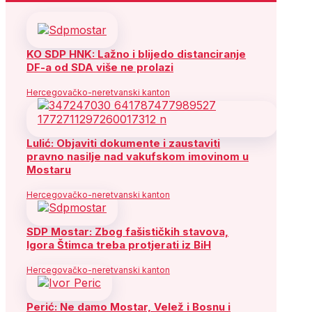
KO SDP HNK: Lažno i blijedo distanciranje
DF-a od SDA više ne prolazi
Hercegovačko-neretvanski kanton
Lulić: Objaviti dokumente i zaustaviti
pravno nasilje nad vakufskom imovinom u
Mostaru
Hercegovačko-neretvanski kanton
SDP Mostar: Zbog fašističkih stavova,
Igora Štimca treba protjerati iz BiH
Hercegovačko-neretvanski kanton
Perić: Ne damo Mostar, Velež i Bosnu i