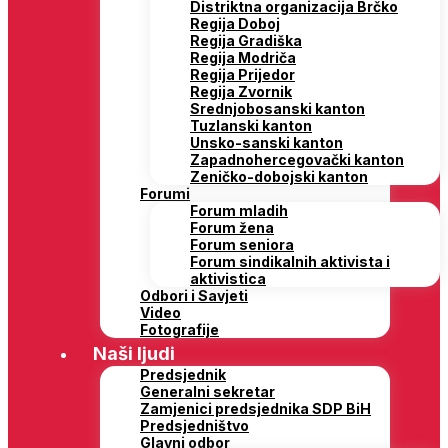
Distriktna organizacija Brčko
Regija Doboj
Regija Gradiška
Regija Modriča
Regija Prijedor
Regija Zvornik
Srednjobosanski kanton
Tuzlanski kanton
Unsko-sanski kanton
Zapadnohercegovački kanton
Zeničko-dobojski kanton
Forumi
Forum mladih
Forum žena
Forum seniora
Forum sindikalnih aktivista i
aktivistica
Odbori i Savjeti
Video
Fotografije
Naši ljudi
Predsjednik
Generalni sekretar
Zamjenici predsjednika SDP BiH
Predsjedništvo
Glavni odbor