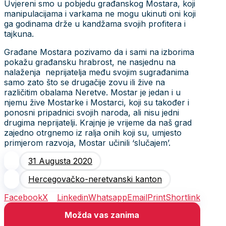
Uvjereni smo u pobjedu građanskog Mostara, koji
manipulacijama i varkama ne mogu ukinuti oni koji
ga godinama drže u kandžama svojih profitera i
tajkuna.
Građane Mostara pozivamo da i sami na izborima
pokažu građansku hrabrost, ne nasjednu na
nalaženja neprijatelja među svojim sugrađanima
samo zato što se drugačije zovu ili žive na
različitim obalama Neretve. Mostar je jedan i u
njemu žive Mostarke i Mostarci, koji su također i
ponosni pripadnici svojih naroda, ali nisu jedni
drugima neprijatelji. Krajnje je vrijeme da naš grad
zajedno otrgnemo iz ralja onih koji su, umjesto
primjerom razvoja, Mostar učinili ‘slučajem’.
31 Augusta 2020
Hercegovačko-neretvanski kanton
Facebook
X
Linkedin
Whatsapp
Email
Print
Shortlink
Možda vas zanima