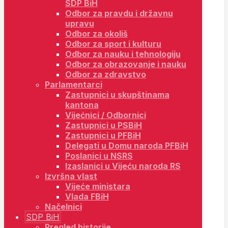
SDP BiH
Odbor za pravdu i državnu
upravu
Odbor za okoliš
Odbor za sport i kulturu
Odbor za nauku i tehnologiju
Odbor za obrazovanje i nauku
Odbor za zdravstvo
Parlamentarci
Zastupnici u skupštinama
kantona
Vijećnici / Odbornici
Zastupnici u PSBiH
Zastupnici u PFBiH
Delegati u Domu naroda PFBiH
Poslanici u NSRS
Izaslanici u Vijeću naroda RS
Izvršna vlast
Vijeće ministara
Vlada FBiH
Načelnici
SDP BiH
Pregled historije