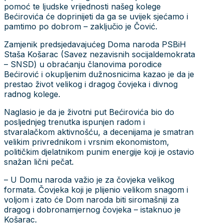
pomoć te ljudske vrijednosti našeg kolege
Bećirovića će doprinijeti da ga se uvijek sjećamo i
pamtimo po dobrom – zaključio je Čović.
Zamjenik predsjedavajućeg Doma naroda PSBiH
Staša Košarac (Savez nezavisnih socijaldemokrata
– SNSD) u obraćanju članovima porodice
Bećirović i okupljenim dužnosnicima kazao je da je
prestao život velikog i dragog čovjeka i divnog
radnog kolege.
Naglasio je da je životni put Bećirovića bio do
posljednjeg trenutka ispunjen radom i
stvaralačkom aktivnošću, a decenijama je smatran
velikim privrednikom i vrsnim ekonomistom,
političkim djelatnikom punim energije koji je ostavio
snažan lični pečat.
– U Domu naroda važio je za čovjeka velikog
formata. Čovjeka koji je plijenio velikom snagom i
voljom i zato će Dom naroda biti siromašniji za
dragog i dobronamjernog čovjeka – istaknuo je
Košarac.