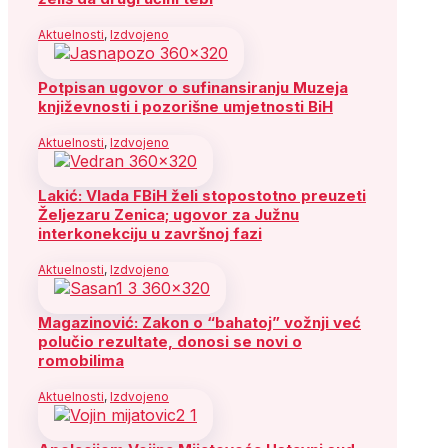
Aktuelnosti
,
Izdvojeno
Potpisan ugovor o sufinansiranju Muzeja
književnosti i pozorišne umjetnosti BiH
Aktuelnosti
,
Izdvojeno
Lakić: Vlada FBiH želi stopostotno preuzeti
Željezaru Zenica; ugovor za Južnu
interkonekciju u završnoj fazi
Aktuelnosti
,
Izdvojeno
Magazinović: Zakon o “bahatoj” vožnji već
polučio rezultate, donosi se novi o
romobilima
Aktuelnosti
,
Izdvojeno