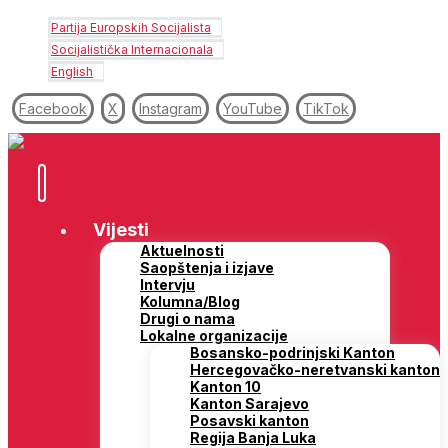
Partija Europskih Socijalista
Socijalistička Internacionala
English
Facebook
X
Instagram
YouTube
TikTok
Vijesti
Aktuelnosti
Saopštenja i izjave
Intervju
Kolumna/Blog
Drugi o nama
Lokalne organizacije
Bosansko-podrinjski Kanton
Hercegovačko-neretvanski kanton
Kanton 10
Kanton Sarajevo
Posavski kanton
Regija Banja Luka