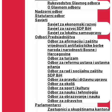
Rukovodstvo Glavnog odbora
O Glavnom odboru
Nadzorni odbor
Statutarni odbor
Savjeti
Savjet za ekonomski razvoj
Savjet za razvoj SDP BiH
Savjet za lokalnu samoupravu
Odbori Predsjedništva
Odbor za afirmaciju i zaštitu
vrijednosti antifašističke borbe
naroda i narodnosti Bosne i
Hercegovine
Odbor za turizam
Odbor za reformu ustava i ustavna
pitanja
Odbor za rad i socijalnu zaštitu
SDP BiH
Odbor za pravdu i državnu upravu
Odbor za okoliš
Odbor za sport i kulturu
Odbor za nauku i tehnologiju
Odbor za obrazovanje i nauku
Odbor za zdravstvo
Parlamentarci
Zastupnici u skupštinama kantona