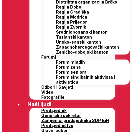
Distriktna organizacija Brčko
Regija Doboj
Regija Gradiška
Regija Modriča
Regija Prijedor
Regija Zvornik
Srednjobosanski kanton
Tuzlanski kanton
Unsko-sanski kanton
Zapadnohercegovački kanton
Zeničko-dobojski kanton
Forumi
Forum mladih
Forum žena
Forum seniora
Forum sindikalnih aktivista i
aktivistica
Odbori i Savjeti
Video
Fotografije
Naši ljudi
Predsjednik
Generalni sekretar
Zamjenici predsjednika SDP BiH
Predsjedništvo
Glavni odbor