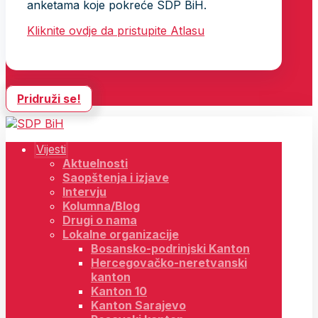
anketama koje pokreće SDP BiH.
Kliknite ovdje da pristupite Atlasu
Pridruži se!
Vijesti
Aktuelnosti
Saopštenja i izjave
Intervju
Kolumna/Blog
Drugi o nama
Lokalne organizacije
Bosansko-podrinjski Kanton
Hercegovačko-neretvanski
kanton
Kanton 10
Kanton Sarajevo