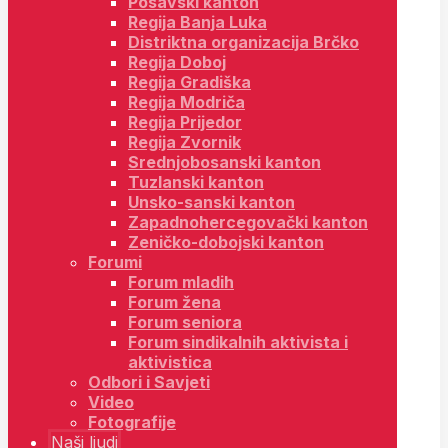
Posavski kanton
Regija Banja Luka
Distriktna organizacija Brčko
Regija Doboj
Regija Gradiška
Regija Modriča
Regija Prijedor
Regija Zvornik
Srednjobosanski kanton
Tuzlanski kanton
Unsko-sanski kanton
Zapadnohercegovački kanton
Zeničko-dobojski kanton
Forumi
Forum mladih
Forum žena
Forum seniora
Forum sindikalnih aktivista i
aktivistica
Odbori i Savjeti
Video
Fotografije
Naši ljudi