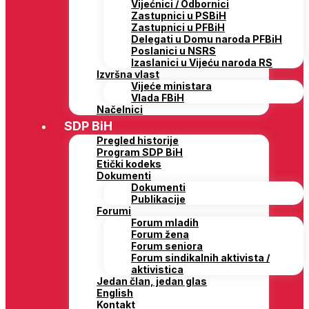
Vijećnici / Odbornici
Zastupnici u PSBiH
Zastupnici u PFBiH
Delegati u Domu naroda PFBiH
Poslanici u NSRS
Izaslanici u Vijeću naroda RS
Izvršna vlast
Vijeće ministara
Vlada FBiH
Načelnici
SDP BiH
Pregled historije
Program SDP BiH
Etički kodeks
Dokumenti
Dokumenti
Publikacije
Forumi
Forum mladih
Forum žena
Forum seniora
Forum sindikalnih aktivista /
aktivistica
Jedan član, jedan glas
English
Kontakt