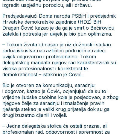
izgraditi uspješnu porodicu, ali i državu.
Predsjedavajući Doma naroda PSBiH i predsjednik
Hrvatske demokratske zajednice (HDZ) BiH
Dragan Čović kazao je da ga je smrt o Bećiroviću
zatekla i potresla jer uvijek je bio pun optimizma.
– Tokom života obnašao je niz dužnosti i stekao
radna iskustva na različitim područjima radeći
uvijek odgovorno i profesionalno. Tokom
delegatskog mandata njegov rad karakteritzirali su
visoka profesionalnost i korektnost te
demokratičnost – istaknuo je Čović.
Bio je otvoren za komunikaciju, saradnju
i dogovor, kazao je Čović, ocjenjujući da su to
vrijedne ljudske osobine koje je posjedovao, a zbog
njegove želje za saradnju i iznalaženje pravih
rješenja stekao je veliki krug prijatelja dok su ga
drugi izuzetno cijenili i voljeli.
– Jedna delegatska stolica će ostati prazna, ali
profesionalan rad, odgovornost i spremnost za