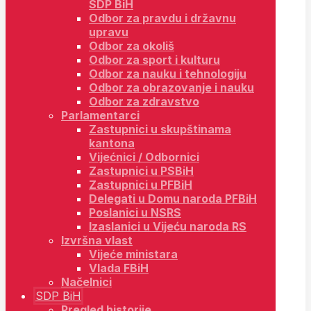
SDP BiH
Odbor za pravdu i državnu
upravu
Odbor za okoliš
Odbor za sport i kulturu
Odbor za nauku i tehnologiju
Odbor za obrazovanje i nauku
Odbor za zdravstvo
Parlamentarci
Zastupnici u skupštinama
kantona
Vijećnici / Odbornici
Zastupnici u PSBiH
Zastupnici u PFBiH
Delegati u Domu naroda PFBiH
Poslanici u NSRS
Izaslanici u Vijeću naroda RS
Izvršna vlast
Vijeće ministara
Vlada FBiH
Načelnici
SDP BiH
Pregled historije