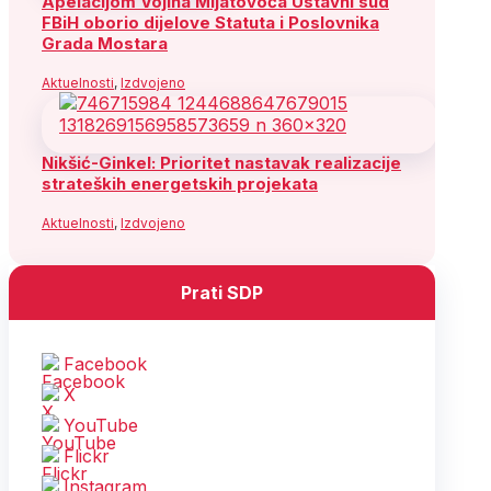
Apelacijom Vojina Mijatovoća Ustavni sud
FBiH oborio dijelove Statuta i Poslovnika
Grada Mostara
Aktuelnosti
,
Izdvojeno
Nikšić-Ginkel: Prioritet nastavak realizacije
strateških energetskih projekata
Aktuelnosti
,
Izdvojeno
Prati SDP
Facebook
X
YouTube
Flickr
Instagram