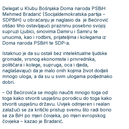
Delegat u Klubu Bošnjaka Doma naroda PSBiH
Mehmed Bradarić (Socijaldemokratska partija –
SDPBiH) u obraćanju je naglasio da je Bećirović
otišao tiho ostavljajući prazninu posebno svojoj
supruzi Ljubici, sinovima Damiru i Samiru te
unucima, kao i rodbini, prijateljima i kolegama iz
Doma naroda PSBiH te SDP-a.
Istaknuo je da su ostali bez intelektualne ljudske
gromade, vrsnog ekonomiste i privrednika,
političara i kolege, supruga, oca i djeda,
naglašavajući da je malo onih kojima život dodjeli
mnogo uloga, a da su u svim ulogama podjednako
dobri.
– Od Bećirovića se moglo naučiti mnogo toga od
toga kako stvoriti uspješnu porodicu do toga kako
stvoriti uspješnu državu. Uvijek odmjeren i realan
zalažući se za kritički pristup svemu što radi borio
se za BiH po mjeri čovjeka, po mjeri evropskog
čovjeka – kazao je Bradarić.