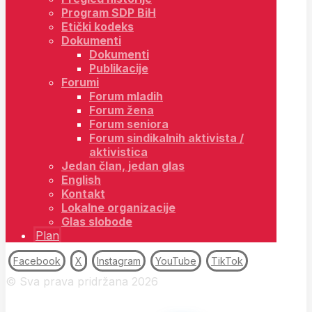
Program SDP BiH
Etički kodeks
Dokumenti
Dokumenti
Publikacije
Forumi
Forum mladih
Forum žena
Forum seniora
Forum sindikalnih aktivista /
aktivistica
Jedan član, jedan glas
English
Kontakt
Lokalne organizacije
Glas slobode
Plan
Facebook
X
Instagram
YouTube
TikTok
© Sva prava pridržana 2026