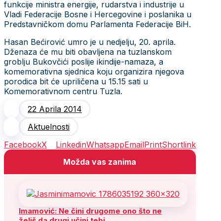
funkcije ministra energije, rudarstva i industrije u
Vladi Federacije Bosne i Hercegovine i poslanika u
Predstavničkom domu Parlamenta Federacije BiH.
Hasan Bećirović umro je u nedjelju, 20. aprila.
Dženaza će mu biti obavljena na tuzlanskom
groblju Bukovčići poslije ikindije-namaza, a
komemorativna sjednica koju organizira njegova
porodica bit će upriličena u 15.15 sati u
Komemorativnom centru Tuzla.
22 Aprila 2014
Aktuelnosti
Facebook
X
Linkedin
Whatsapp
Email
Print
Shortlink
Možda vas zanima
Imamović: Ne čini drugome ono što ne
želiš da drugi učini tebi