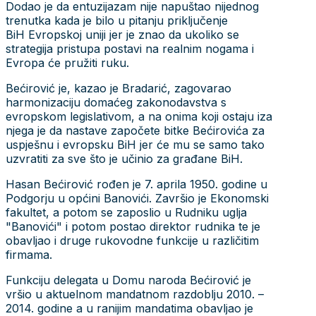
Dodao je da entuzijazam nije napuštao nijednog
trenutka kada je bilo u pitanju priključenje
BiH Evropskoj uniji jer je znao da ukoliko se
strategija pristupa postavi na realnim nogama i
Evropa će pružiti ruku.
Bećirović je, kazao je Bradarić, zagovarao
harmonizaciju domaćeg zakonodavstva s
evropskom legislativom, a na onima koji ostaju iza
njega je da nastave započete bitke Bećirovića za
uspješnu i evropsku BiH jer će mu se samo tako
uzvratiti za sve što je učinio za građane BiH.
Hasan Bećirović rođen je 7. aprila 1950. godine u
Podgorju u općini Banovići. Završio je Ekonomski
fakultet, a potom se zaposlio u Rudniku uglja
"Banovići" i potom postao direktor rudnika te je
obavljao i druge rukovodne funkcije u različitim
firmama.
Funkciju delegata u Domu naroda Bećirović je
vršio u aktuelnom mandatnom razdoblju 2010. –
2014. godine a u ranijim mandatima obavljao je