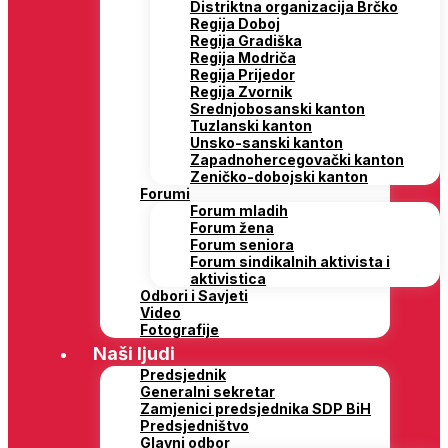
Distriktna organizacija Brčko
Regija Doboj
Regija Gradiška
Regija Modriča
Regija Prijedor
Regija Zvornik
Srednjobosanski kanton
Tuzlanski kanton
Unsko-sanski kanton
Zapadnohercegovački kanton
Zeničko-dobojski kanton
Forumi
Forum mladih
Forum žena
Forum seniora
Forum sindikalnih aktivista i
aktivistica
Odbori i Savjeti
Video
Fotografije
Naši ljudi
Predsjednik
Generalni sekretar
Zamjenici predsjednika SDP BiH
Predsjedništvo
Glavni odbor