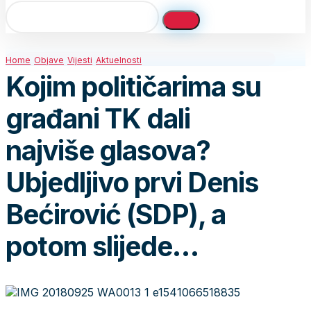
Home
Objave
Vijesti
Aktuelnosti
Kojim političarima su
građani TK dali
najviše glasova?
Ubjedljivo prvi Denis
Bećirović (SDP), a
potom slijede…