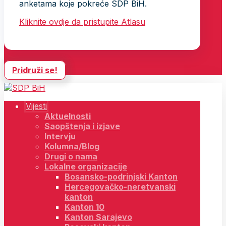
anketama koje pokreće SDP BiH.
Kliknite ovdje da pristupite Atlasu
Pridruži se!
Vijesti
Aktuelnosti
Saopštenja i izjave
Intervju
Kolumna/Blog
Drugi o nama
Lokalne organizacije
Bosansko-podrinjski Kanton
Hercegovačko-neretvanski
kanton
Kanton 10
Kanton Sarajevo