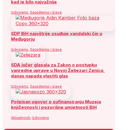
kad je bilo najvažnije
Izdvojeno
,
Saopštenja i izjave
SDP BiH najoštrije osuđuje vandalski čin u
Međugorju
Izdvojeno
,
Saopštenja i izjave
SDA jučer glasala za Zakon o postupku
vanredne uprave u Novoj Željezari Zenica,
danas napada vlastiti glas
Izdvojeno
,
Saopštenja i izjave
Potpisan ugovor o sufinansiranju Muzeja
književnosti i pozorišne umjetnosti BiH
Aktuelnosti
,
Izdvojeno