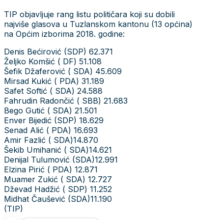
TIP objavljuje rang listu političara koji su dobili
najviše glasova u Tuzlanskom kantonu (13 općina)
na Općim izborima 2018. godine:
Denis Bećirović (SDP) 62.371
Željko Komšić ( DF) 51.108
Šefik Džaferović ( SDA) 45.609
Mirsad Kukić ( PDA) 31.189
Safet Softić ( SDA) 24.588
Fahrudin Radončić ( SBB) 21.683
Bego Gutić ( SDA) 21.501
Enver Bijedić (SDP) 18.629
Senad Alić ( PDA) 16.693
Amir Fazlić ( SDA)14.870
Šekib Umihanić ( SDA)14.621
Denijal Tulumović (SDA)12.991
Elzina Pirić ( PDA) 12.871
Muamer Zukić ( SDA) 12.727
Dževad Hadžić ( SDP) 11.252
Midhat Čaušević (SDA)11.190
(TIP)