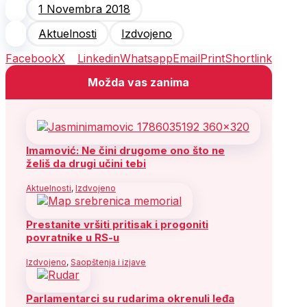
1 Novembra 2018
Aktuelnosti
Izdvojeno
Facebook
X
Linkedin
Whatsapp
Email
Print
Shortlink
Možda vas zanima
Imamović: Ne čini drugome ono što ne
želiš da drugi učini tebi
Aktuelnosti
,
Izdvojeno
Prestanite vršiti pritisak i progoniti
povratnike u RS-u
Izdvojeno
,
Saopštenja i izjave
Parlamentarci su rudarima okrenuli leđa