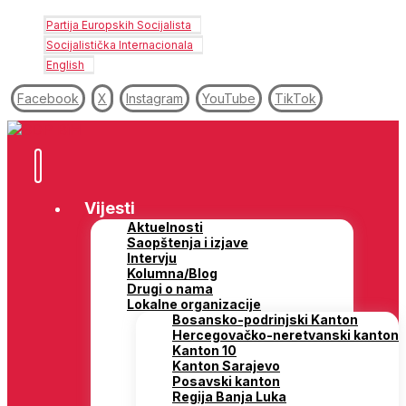
Partija Europskih Socijalista
Socijalistička Internacionala
English
Facebook
X
Instagram
YouTube
TikTok
Vijesti
Aktuelnosti
Saopštenja i izjave
Intervju
Kolumna/Blog
Drugi o nama
Lokalne organizacije
Bosansko-podrinjski Kanton
Hercegovačko-neretvanski kanton
Kanton 10
Kanton Sarajevo
Posavski kanton
Regija Banja Luka