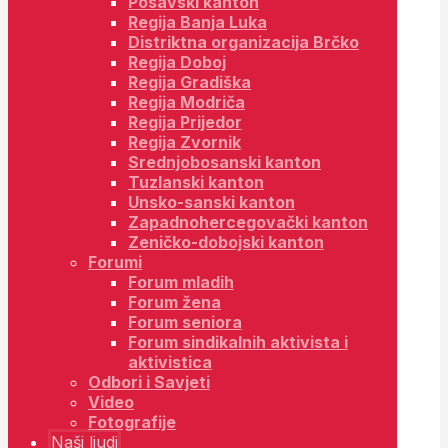
Posavski kanton
Regija Banja Luka
Distriktna organizacija Brčko
Regija Doboj
Regija Gradiška
Regija Modriča
Regija Prijedor
Regija Zvornik
Srednjobosanski kanton
Tuzlanski kanton
Unsko-sanski kanton
Zapadnohercegovački kanton
Zeničko-dobojski kanton
Forumi
Forum mladih
Forum žena
Forum seniora
Forum sindikalnih aktivista i
aktivistica
Odbori i Savjeti
Video
Fotografije
Naši ljudi