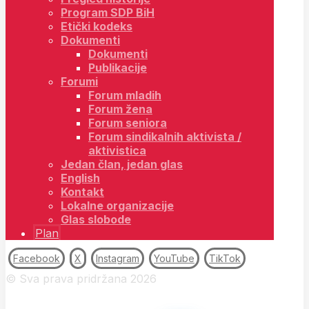
Program SDP BiH
Etički kodeks
Dokumenti
Dokumenti
Publikacije
Forumi
Forum mladih
Forum žena
Forum seniora
Forum sindikalnih aktivista /
aktivistica
Jedan član, jedan glas
English
Kontakt
Lokalne organizacije
Glas slobode
Plan
Facebook
X
Instagram
YouTube
TikTok
© Sva prava pridržana 2026