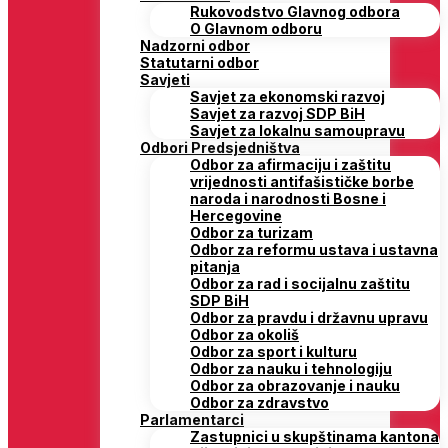
Rukovodstvo Glavnog odbora
O Glavnom odboru
Nadzorni odbor
Statutarni odbor
Savjeti
Savjet za ekonomski razvoj
Savjet za razvoj SDP BiH
Savjet za lokalnu samoupravu
Odbori Predsjedništva
Odbor za afirmaciju i zaštitu
vrijednosti antifašističke borbe
naroda i narodnosti Bosne i
Hercegovine
Odbor za turizam
Odbor za reformu ustava i ustavna
pitanja
Odbor za rad i socijalnu zaštitu
SDP BiH
Odbor za pravdu i državnu upravu
Odbor za okoliš
Odbor za sport i kulturu
Odbor za nauku i tehnologiju
Odbor za obrazovanje i nauku
Odbor za zdravstvo
Parlamentarci
Zastupnici u skupštinama kantona