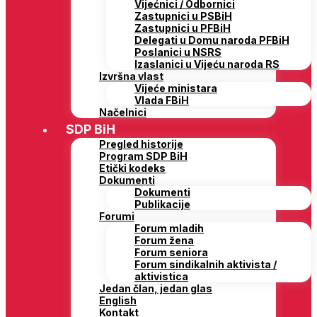
Vijećnici / Odbornici
Zastupnici u PSBiH
Zastupnici u PFBiH
Delegati u Domu naroda PFBiH
Poslanici u NSRS
Izaslanici u Vijeću naroda RS
Izvršna vlast
Vijeće ministara
Vlada FBiH
Načelnici
SDP BiH
Pregled historije
Program SDP BiH
Etički kodeks
Dokumenti
Dokumenti
Publikacije
Forumi
Forum mladih
Forum žena
Forum seniora
Forum sindikalnih aktivista /
aktivistica
Jedan član, jedan glas
English
Kontakt