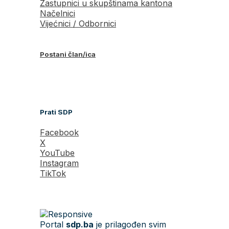
Zastupnici u skupštinama kantona
Načelnici
Vijećnici / Odbornici
Postani član/ica
Prati SDP
Facebook
X
YouTube
Instagram
TikTok
Portal
sdp.ba
je prilagođen svim