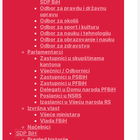
SDP BiH
Odbor za pravdu i državnu
upravu
Odbor za okoliš
Odbor za sport i kulturu
Odbor za nauku i tehnologiju
Odbor za obrazovanje i nauku
Odbor za zdravstvo
Parlamentarci
Zastupnici u skupštinama
kantona
Vijećnici / Odbornici
Zastupnici u PSBiH
Zastupnici u PFBiH
Delegati u Domu naroda PFBiH
Poslanici u NSRS
Izaslanici u Vijeću naroda RS
Izvršna vlast
Vijeće ministara
Vlada FBiH
Načelnici
SDP BiH
Pregled historije