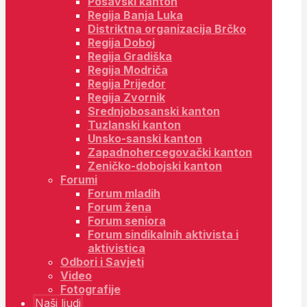
Posavski kanton
Regija Banja Luka
Distriktna organizacija Brčko
Regija Doboj
Regija Gradiška
Regija Modriča
Regija Prijedor
Regija Zvornik
Srednjobosanski kanton
Tuzlanski kanton
Unsko-sanski kanton
Zapadnohercegovački kanton
Zeničko-dobojski kanton
Forumi
Forum mladih
Forum žena
Forum seniora
Forum sindikalnih aktivista i
aktivistica
Odbori i Savjeti
Video
Fotografije
Naši ljudi