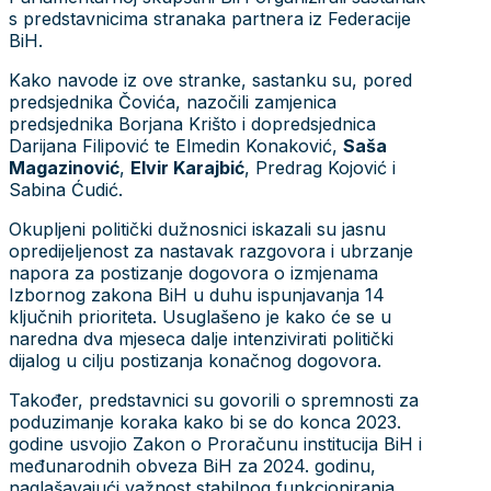
s predstavnicima stranaka partnera iz Federacije
BiH.
Kako navode iz ove stranke, sastanku su, pored
predsjednika Čovića, nazočili zamjenica
predsjednika Borjana Krišto i dopredsjednica
Darijana Filipović te Elmedin Konaković,
Saša
Magazinović
,
Elvir Karajbić
, Predrag Kojović i
Sabina Ćudić.
Okupljeni politički dužnosnici iskazali su jasnu
opredijeljenost za nastavak razgovora i ubrzanje
napora za postizanje dogovora o izmjenama
Izbornog zakona BiH u duhu ispunjavanja 14
ključnih prioriteta. Usuglašeno je kako će se u
naredna dva mjeseca dalje intenzivirati politički
dijalog u cilju postizanja konačnog dogovora.
Također, predstavnici su govorili o spremnosti za
poduzimanje koraka kako bi se do konca 2023.
godine usvojio Zakon o Proračunu institucija BiH i
međunarodnih obveza BiH za 2024. godinu,
naglašavajući važnost stabilnog funkcioniranja