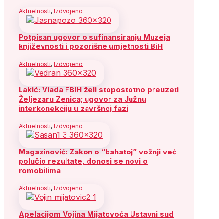
Aktuelnosti
,
Izdvojeno
Potpisan ugovor o sufinansiranju Muzeja
književnosti i pozorišne umjetnosti BiH
Aktuelnosti
,
Izdvojeno
Lakić: Vlada FBiH želi stopostotno preuzeti
Željezaru Zenica; ugovor za Južnu
interkonekciju u završnoj fazi
Aktuelnosti
,
Izdvojeno
Magazinović: Zakon o “bahatoj” vožnji već
polučio rezultate, donosi se novi o
romobilima
Aktuelnosti
,
Izdvojeno
Apelacijom Vojina Mijatovoća Ustavni sud