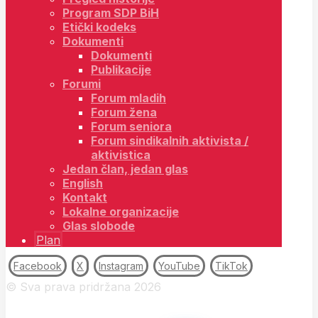
Program SDP BiH
Etički kodeks
Dokumenti
Dokumenti
Publikacije
Forumi
Forum mladih
Forum žena
Forum seniora
Forum sindikalnih aktivista /
aktivistica
Jedan član, jedan glas
English
Kontakt
Lokalne organizacije
Glas slobode
Plan
Facebook
X
Instagram
YouTube
TikTok
© Sva prava pridržana 2026