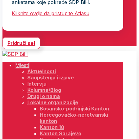
anketama koje pokreće SDP BiH.
Kliknite ovdje da pristupite Atlasu
Pridruži se!
Vijesti
Aktuelnosti
Saopštenja i izjave
Intervju
Kolumna/Blog
Drugi o nama
Lokalne organizacije
Bosansko-podrinjski Kanton
Hercegovačko-neretvanski
kanton
Kanton 10
Kanton Sarajevo