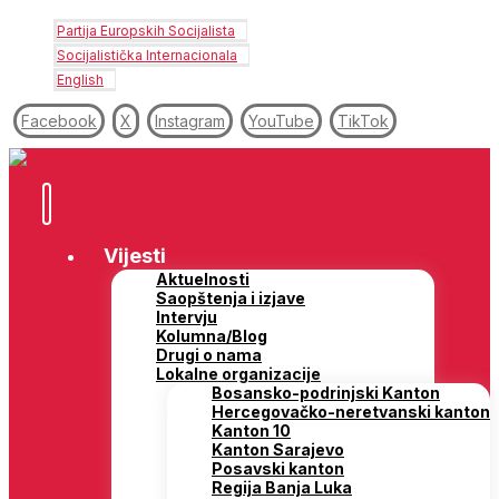
Partija Europskih Socijalista
Socijalistička Internacionala
English
Facebook
X
Instagram
YouTube
TikTok
Vijesti
Aktuelnosti
Saopštenja i izjave
Intervju
Kolumna/Blog
Drugi o nama
Lokalne organizacije
Bosansko-podrinjski Kanton
Hercegovačko-neretvanski kanton
Kanton 10
Kanton Sarajevo
Posavski kanton
Regija Banja Luka