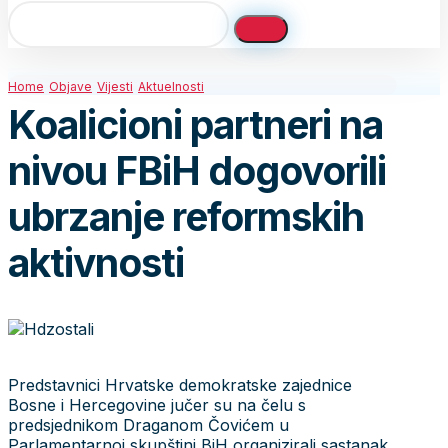
Home
Objave
Vijesti
Aktuelnosti
Koalicioni partneri na
nivou FBiH dogovorili
ubrzanje reformskih
aktivnosti
Predstavnici Hrvatske demokratske zajednice
Bosne i Hercegovine jučer su na čelu s
predsjednikom Draganom Čovićem u
Parlamentarnoj skupštini BiH organizirali sastanak