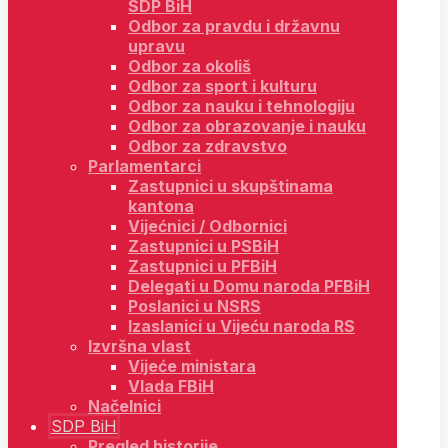
SDP BiH
Odbor za pravdu i državnu
upravu
Odbor za okoliš
Odbor za sport i kulturu
Odbor za nauku i tehnologiju
Odbor za obrazovanje i nauku
Odbor za zdravstvo
Parlamentarci
Zastupnici u skupštinama
kantona
Vijećnici / Odbornici
Zastupnici u PSBiH
Zastupnici u PFBiH
Delegati u Domu naroda PFBiH
Poslanici u NSRS
Izaslanici u Vijeću naroda RS
Izvršna vlast
Vijeće ministara
Vlada FBiH
Načelnici
SDP BiH
Pregled historije