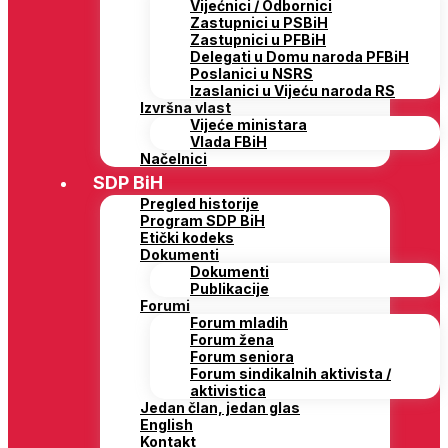
Vijećnici / Odbornici
Zastupnici u PSBiH
Zastupnici u PFBiH
Delegati u Domu naroda PFBiH
Poslanici u NSRS
Izaslanici u Vijeću naroda RS
Izvršna vlast
Vijeće ministara
Vlada FBiH
Načelnici
SDP BiH
Pregled historije
Program SDP BiH
Etički kodeks
Dokumenti
Dokumenti
Publikacije
Forumi
Forum mladih
Forum žena
Forum seniora
Forum sindikalnih aktivista /
aktivistica
Jedan član, jedan glas
English
Kontakt