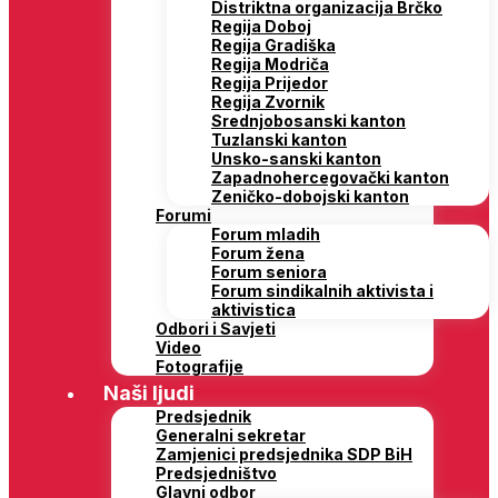
Distriktna organizacija Brčko
Regija Doboj
Regija Gradiška
Regija Modriča
Regija Prijedor
Regija Zvornik
Srednjobosanski kanton
Tuzlanski kanton
Unsko-sanski kanton
Zapadnohercegovački kanton
Zeničko-dobojski kanton
Forumi
Forum mladih
Forum žena
Forum seniora
Forum sindikalnih aktivista i
aktivistica
Odbori i Savjeti
Video
Fotografije
Naši ljudi
Predsjednik
Generalni sekretar
Zamjenici predsjednika SDP BiH
Predsjedništvo
Glavni odbor