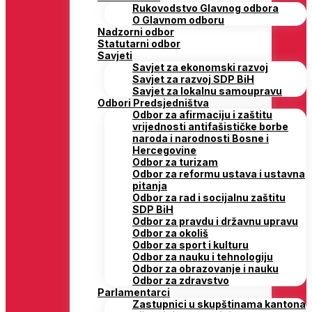
Rukovodstvo Glavnog odbora
O Glavnom odboru
Nadzorni odbor
Statutarni odbor
Savjeti
Savjet za ekonomski razvoj
Savjet za razvoj SDP BiH
Savjet za lokalnu samoupravu
Odbori Predsjedništva
Odbor za afirmaciju i zaštitu
vrijednosti antifašističke borbe
naroda i narodnosti Bosne i
Hercegovine
Odbor za turizam
Odbor za reformu ustava i ustavna
pitanja
Odbor za rad i socijalnu zaštitu
SDP BiH
Odbor za pravdu i državnu upravu
Odbor za okoliš
Odbor za sport i kulturu
Odbor za nauku i tehnologiju
Odbor za obrazovanje i nauku
Odbor za zdravstvo
Parlamentarci
Zastupnici u skupštinama kantona