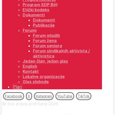
Program SDP BiH
Etički kodeks
Dokumenti
Dokumenti
Publikacije
Forumi
Forum mladih
Forum žena
Forum seniora
Forum sindikalnih aktivista /
aktivistica
Jedan član, jedan glas
English
Kontakt
Lokalne organizacije
Glas slobode
Plan
Facebook
X
Instagram
YouTube
TikTok
© Sva prava pridržana 2026