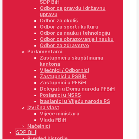
SDP BiH
Odbor za pravdu i državnu
upravu
Odbor za okoliš
Odbor za sport i kulturu
Odbor za nauku i tehnologiju
Odbor za obrazovanje i nauku
Odbor za zdravstvo
Parlamentarci
Zastupnici u skupštinama
kantona
Vijećnici / Odbornici
Zastupnici u PSBiH
Zastupnici u PFBiH
Delegati u Domu naroda PFBiH
Poslanici u NSRS
Izaslanici u Vijeću naroda RS
Izvršna vlast
Vijeće ministara
Vlada FBiH
Načelnici
SDP BiH
Pregled historije