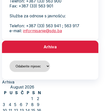
Telefon: +387 (33) 563 900
Fax: +387 (33) 563 901
Služba za odnose s javnošću:
Telefon: +387 (33) 563 941 ; 563 917
e-mail:
informisanje@sdp.ba
Arhiva
Arhiva
Arhiva
August 2026
P
U
S
Č
P
S
N
1
2
3
4
5
6
7
8
9
10
11
12
13
14
15
16