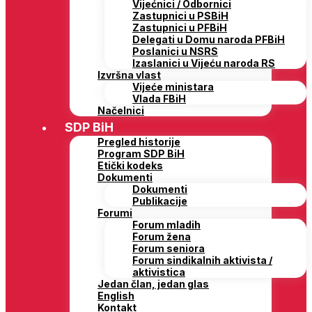
Vijećnici / Odbornici
Zastupnici u PSBiH
Zastupnici u PFBiH
Delegati u Domu naroda PFBiH
Poslanici u NSRS
Izaslanici u Vijeću naroda RS
Izvršna vlast
Vijeće ministara
Vlada FBiH
Načelnici
SDP BiH
Pregled historije
Program SDP BiH
Etički kodeks
Dokumenti
Dokumenti
Publikacije
Forumi
Forum mladih
Forum žena
Forum seniora
Forum sindikalnih aktivista /
aktivistica
Jedan član, jedan glas
English
Kontakt