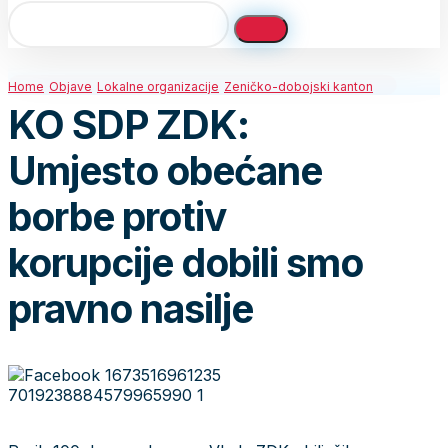
Home
Objave
Lokalne organizacije
Zeničko-dobojski kanton
KO SDP ZDK:
Umjesto obećane
borbe protiv
korupcije dobili smo
pravno nasilje