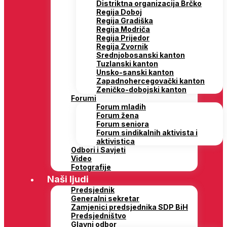
Distriktna organizacija Brčko
Regija Doboj
Regija Gradiška
Regija Modriča
Regija Prijedor
Regija Zvornik
Srednjobosanski kanton
Tuzlanski kanton
Unsko-sanski kanton
Zapadnohercegovački kanton
Zeničko-dobojski kanton
Forumi
Forum mladih
Forum žena
Forum seniora
Forum sindikalnih aktivista i
aktivistica
Odbori i Savjeti
Video
Fotografije
Naši ljudi
Predsjednik
Generalni sekretar
Zamjenici predsjednika SDP BiH
Predsjedništvo
Glavni odbor