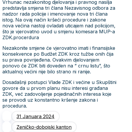
Vrhunac nezakonitog djelovanja i pravnog nasilja
predstavlja smjena tri člana Nezavisnog odbora za
nadzor rada policije i imenovanje nova tri člana
istog. Na ovaj način kršeći procedure i zakone
nova većina nastoji ovladati uticajem nad policijom,
što je vjerovatno uvod u smjenu komesara MUP-a
ZDK.procerdura
Nezakonite smjene će vjerovatno imati i finansijske
konsekvence po Budžet ZDK kroz tužbe onih čija
su prava povrijeđena. Ovakvim djelovanjem
ponovo će ZDK biti doveden na ” crnu listu”, što
aktualnoj većini nije bilo strano ni ranije.
Dosadašnji postupci Vlade ZDK i većine u Skupštini
govore da u prvom planu nisu interesi građana
ZDK, već zadovoljenje pojedinačnih interesa koje
se provodi uz konstantno kršenje zakona i
procedura.
31 Januara 2024
Zeničko-dobojski kanton