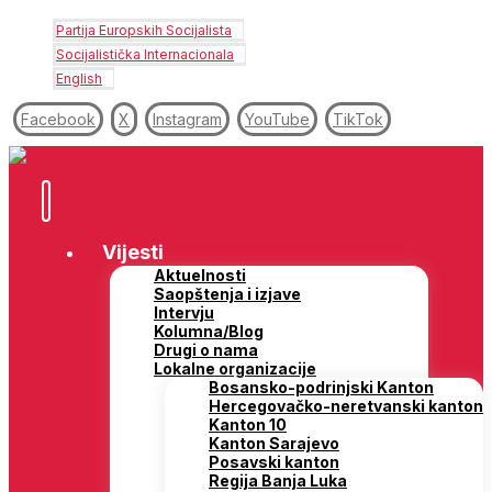
Partija Europskih Socijalista
Socijalistička Internacionala
English
Facebook
X
Instagram
YouTube
TikTok
Vijesti
Aktuelnosti
Saopštenja i izjave
Intervju
Kolumna/Blog
Drugi o nama
Lokalne organizacije
Bosansko-podrinjski Kanton
Hercegovačko-neretvanski kanton
Kanton 10
Kanton Sarajevo
Posavski kanton
Regija Banja Luka