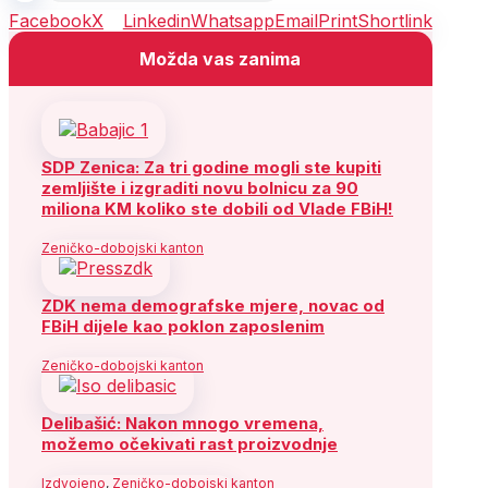
Facebook
X
Linkedin
Whatsapp
Email
Print
Shortlink
Možda vas zanima
SDP Zenica: Za tri godine mogli ste kupiti
zemljište i izgraditi novu bolnicu za 90
miliona KM koliko ste dobili od Vlade FBiH!
Zeničko-dobojski kanton
ZDK nema demografske mjere, novac od
FBiH dijele kao poklon zaposlenim
Zeničko-dobojski kanton
Delibašić: Nakon mnogo vremena,
možemo očekivati rast proizvodnje
Izdvojeno
,
Zeničko-dobojski kanton