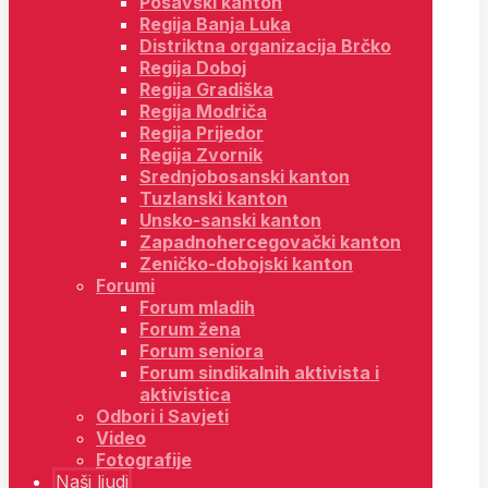
Posavski kanton
Regija Banja Luka
Distriktna organizacija Brčko
Regija Doboj
Regija Gradiška
Regija Modriča
Regija Prijedor
Regija Zvornik
Srednjobosanski kanton
Tuzlanski kanton
Unsko-sanski kanton
Zapadnohercegovački kanton
Zeničko-dobojski kanton
Forumi
Forum mladih
Forum žena
Forum seniora
Forum sindikalnih aktivista i
aktivistica
Odbori i Savjeti
Video
Fotografije
Naši ljudi