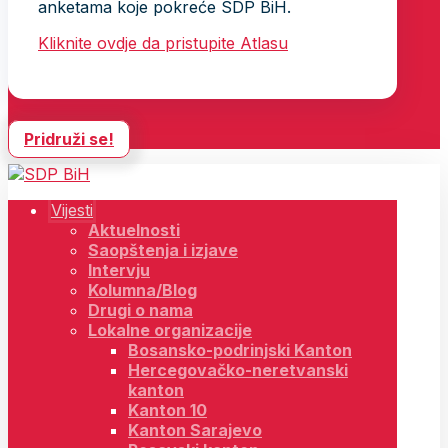
anketama koje pokreće SDP BiH.
Kliknite ovdje da pristupite Atlasu
Pridruži se!
Vijesti
Aktuelnosti
Saopštenja i izjave
Intervju
Kolumna/Blog
Drugi o nama
Lokalne organizacije
Bosansko-podrinjski Kanton
Hercegovačko-neretvanski
kanton
Kanton 10
Kanton Sarajevo