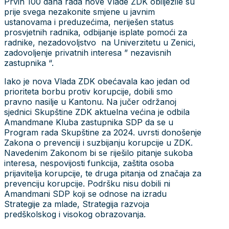
Prvih 100 dana rada nove Vlade ZDK obilježile su
prije svega nezakonite smjene u javnim
ustanovama i preduzećima, neriješen status
prosvjetnih radnika, odbijanje isplate pomoći za
radnike, nezadovoljstvo na Univerzitetu u Zenici,
zadovoljenje privatnih interesa ” nezavisnih
zastupnika “.
Iako je nova Vlada ZDK obećavala kao jedan od
prioriteta borbu protiv korupcije, dobili smo
pravno nasilje u Kantonu. Na jučer održanoj
sjednici Skupštine ZDK aktuelna većina je odbila
Amandmane Kluba zastupnika SDP da se u
Program rada Skupštine za 2024. uvrsti donošenje
Zakona o prevenciji i suzbijanju korupcije u ZDK.
Navedenim Zakonom bi se riješilo pitanje sukoba
interesa, nespovijosti funkcija, zaštita osoba
prijavitelja korupcije, te druga pitanja od značaja za
prevenciju korupcije. Podršku nisu dobili ni
Amandmani SDP koji se odnose na izradu
Strategije za mlade, Strategija razvoja
predškolskog i visokog obrazovanja.