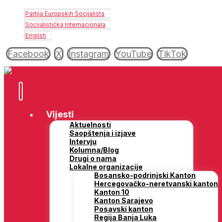
Partija Europskih Socijalista
Socijalistička Internacionala
English
Facebook
X
Instagram
YouTube
TikTok
Vijesti
Aktuelnosti
Saopštenja i izjave
Intervju
Kolumna/Blog
Drugi o nama
Lokalne organizacije
Bosansko-podrinjski Kanton
Hercegovačko-neretvanski kanton
Kanton 10
Kanton Sarajevo
Posavski kanton
Regija Banja Luka