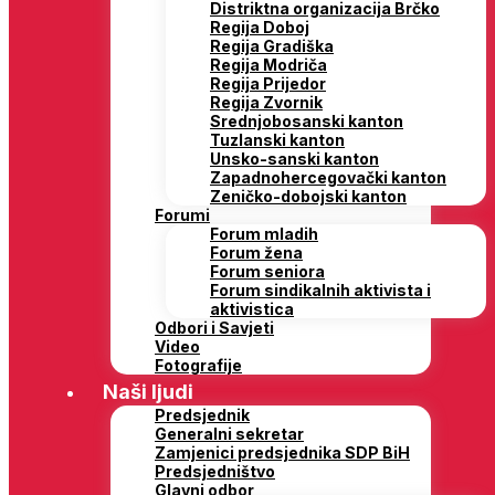
Distriktna organizacija Brčko
Regija Doboj
Regija Gradiška
Regija Modriča
Regija Prijedor
Regija Zvornik
Srednjobosanski kanton
Tuzlanski kanton
Unsko-sanski kanton
Zapadnohercegovački kanton
Zeničko-dobojski kanton
Forumi
Forum mladih
Forum žena
Forum seniora
Forum sindikalnih aktivista i
aktivistica
Odbori i Savjeti
Video
Fotografije
Naši ljudi
Predsjednik
Generalni sekretar
Zamjenici predsjednika SDP BiH
Predsjedništvo
Glavni odbor