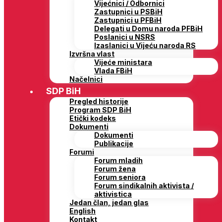
Vijećnici / Odbornici
Zastupnici u PSBiH
Zastupnici u PFBiH
Delegati u Domu naroda PFBiH
Poslanici u NSRS
Izaslanici u Vijeću naroda RS
Izvršna vlast
Vijeće ministara
Vlada FBiH
Načelnici
SDP BiH
Pregled historije
Program SDP BiH
Etički kodeks
Dokumenti
Dokumenti
Publikacije
Forumi
Forum mladih
Forum žena
Forum seniora
Forum sindikalnih aktivista /
aktivistica
Jedan član, jedan glas
English
Kontakt