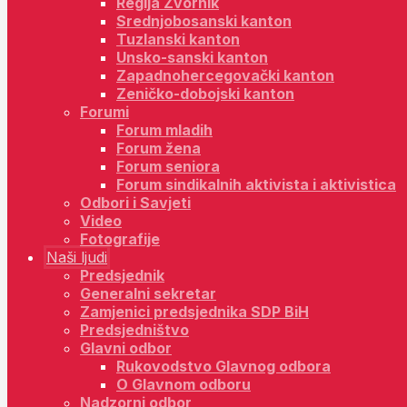
Regija Zvornik
Srednjobosanski kanton
Tuzlanski kanton
Unsko-sanski kanton
Zapadnohercegovački kanton
Zeničko-dobojski kanton
Forumi
Forum mladih
Forum žena
Forum seniora
Forum sindikalnih aktivista i aktivistica
Odbori i Savjeti
Video
Fotografije
Naši ljudi
Predsjednik
Generalni sekretar
Zamjenici predsjednika SDP BiH
Predsjedništvo
Glavni odbor
Rukovodstvo Glavnog odbora
O Glavnom odboru
Nadzorni odbor