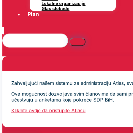
Lokalne organizacije
Glas slobode
Plan
Zahvaljujući našem sistemu za administraciju Atlas, svak
Ova mogućnost dozvoljava svim članovima da sami provj
učestvuju u anketama koje pokreće SDP BiH.
Kliknite ovdje da pristupite Atlasu