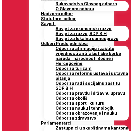
Rukovodstvo Glavnog odbora
O Glavnom odboru
Nadzorni odbor
Statutarni odbor
Savjeti
Savjet za ekonomski razvoj
Savjet za razvoj SDP BiH
Savjet za lokalnu samoupravu
Odbori Predsjedništva
Odbor za afirmaciju i zaštitu
vrijednosti antifašističke borbe
naroda i narodnosti Bosne i
Hercegovine
Odbor za turizam
Odbor za reformu ustava i ustavna
pitanja
Odbor za rad i socijalnu zaštitu
SDP BiH
Odbor za pravdu i državnu upravu
Odbor za okoliš
Odbor za sport i kulturu
Odbor za nauku i tehnologiju
Odbor za obrazovanje i nauku
Odbor za zdravstvo
Parlamentarci
Zastupnici u skupštinama kantona