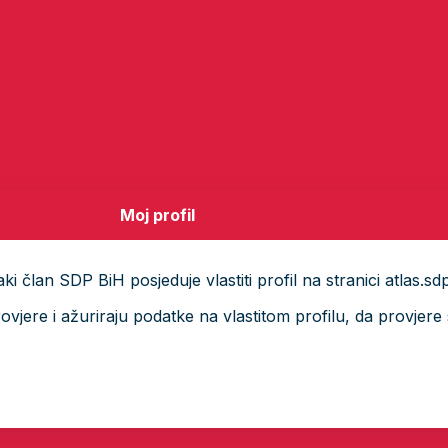
Moj profil
i član SDP BiH posjeduje vlastiti profil na stranici atlas.sd
ere i ažuriraju podatke na vlastitom profilu, da provjere s