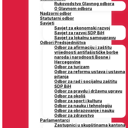
Rukovodstvo Glavnog odbora
O Glavnom odboru
Nadzorni odbor
Statutarni odbor
Savjeti
Savjet za ekonomski razvoj
Savjet za razvoj SDP BiH
Savjet za lokalnu samoupravu
Odbori Predsjedništva
Odbor za afirmaciju i zaštitu
vrijednosti antifašističke borbe
naroda i narodnosti Bosne i
Hercegovine
Odbor za turizam
Odbor za reformu ustava i ustavna
pitanja
Odbor za rad i socijalnu zaštitu
SDP BiH
Odbor za pravdu i državnu upravu
Odbor za okoliš
Odbor za sport i kulturu
Odbor za nauku i tehnologiju
Odbor za obrazovanje i nauku
Odbor za zdravstvo
Parlamentarci
Zastupnici u skupštinama kantona