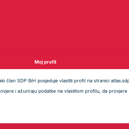
Moj profil
i član SDP BiH posjeduje vlastiti profil na stranici atlas.sd
ere i ažuriraju podatke na vlastitom profilu, da provjere s