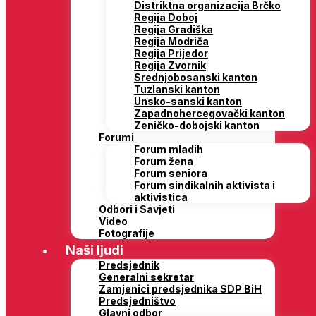
Distriktna organizacija Brčko
Regija Doboj
Regija Gradiška
Regija Modriča
Regija Prijedor
Regija Zvornik
Srednjobosanski kanton
Tuzlanski kanton
Unsko-sanski kanton
Zapadnohercegovački kanton
Zeničko-dobojski kanton
Forumi
Forum mladih
Forum žena
Forum seniora
Forum sindikalnih aktivista i
aktivistica
Odbori i Savjeti
Video
Fotografije
Naši ljudi
Predsjednik
Generalni sekretar
Zamjenici predsjednika SDP BiH
Predsjedništvo
Glavni odbor