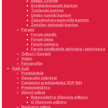
Regija Zvornik
Srednjobosanski kanton
Tuzlanski kanton
Unsko-sanski kanton
Zapadnohercegovački kanton
Zeničko-dobojski kanton
Forumi
Forum mladih
Forum žena
Forum seniora
Forum sindikalnih aktivista i aktivistica
Odbori i Savjeti
Video
Fotografije
Naši ljudi
Predsjednik
Generalni sekretar
Zamjenici predsjednika SDP BiH
Predsjedništvo
Glavni odbor
Rukovodstvo Glavnog odbora
O Glavnom odboru
Nadzorni odbor