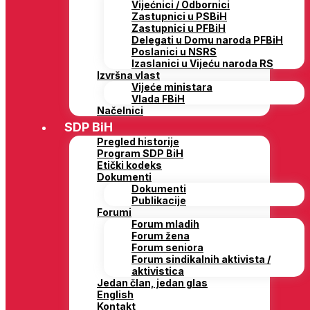
Vijećnici / Odbornici
Zastupnici u PSBiH
Zastupnici u PFBiH
Delegati u Domu naroda PFBiH
Poslanici u NSRS
Izaslanici u Vijeću naroda RS
Izvršna vlast
Vijeće ministara
Vlada FBiH
Načelnici
SDP BiH
Pregled historije
Program SDP BiH
Etički kodeks
Dokumenti
Dokumenti
Publikacije
Forumi
Forum mladih
Forum žena
Forum seniora
Forum sindikalnih aktivista /
aktivistica
Jedan član, jedan glas
English
Kontakt