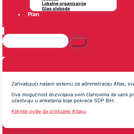
Lokalne organizacije
Glas slobode
Plan
Zahvaljujući našem sistemu za administraciju Atlas, svak
Ova mogućnost dozvoljava svim članovima da sami provj
učestvuju u anketama koje pokreće SDP BiH.
Kliknite ovdje da pristupite Atlasu