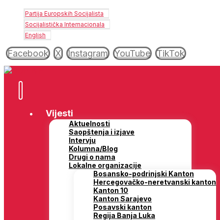
Partija Europskih Socijalista
Socijalistička Internacionala
English
Facebook
X
Instagram
YouTube
TikTok
Vijesti
Aktuelnosti
Saopštenja i izjave
Intervju
Kolumna/Blog
Drugi o nama
Lokalne organizacije
Bosansko-podrinjski Kanton
Hercegovačko-neretvanski kanton
Kanton 10
Kanton Sarajevo
Posavski kanton
Regija Banja Luka