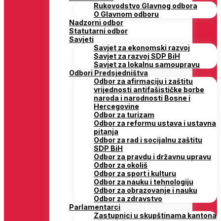
Rukovodstvo Glavnog odbora
O Glavnom odboru
Nadzorni odbor
Statutarni odbor
Savjeti
Savjet za ekonomski razvoj
Savjet za razvoj SDP BiH
Savjet za lokalnu samoupravu
Odbori Predsjedništva
Odbor za afirmaciju i zaštitu
vrijednosti antifašističke borbe
naroda i narodnosti Bosne i
Hercegovine
Odbor za turizam
Odbor za reformu ustava i ustavna
pitanja
Odbor za rad i socijalnu zaštitu
SDP BiH
Odbor za pravdu i državnu upravu
Odbor za okoliš
Odbor za sport i kulturu
Odbor za nauku i tehnologiju
Odbor za obrazovanje i nauku
Odbor za zdravstvo
Parlamentarci
Zastupnici u skupštinama kantona