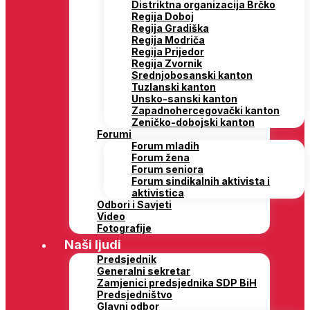
Distriktna organizacija Brčko
Regija Doboj
Regija Gradiška
Regija Modriča
Regija Prijedor
Regija Zvornik
Srednjobosanski kanton
Tuzlanski kanton
Unsko-sanski kanton
Zapadnohercegovački kanton
Zeničko-dobojski kanton
Forumi
Forum mladih
Forum žena
Forum seniora
Forum sindikalnih aktivista i
aktivistica
Odbori i Savjeti
Video
Fotografije
Naši ljudi
Predsjednik
Generalni sekretar
Zamjenici predsjednika SDP BiH
Predsjedništvo
Glavni odbor