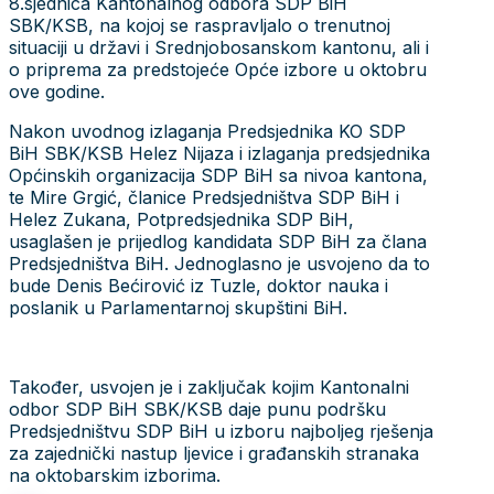
8.sjednica Kantonalnog odbora SDP BiH
SBK/KSB, na kojoj se raspravljalo o trenutnoj
situaciji u državi i Srednjobosanskom kantonu, ali i
o priprema za predstojeće Opće izbore u oktobru
ove godine.
Nakon uvodnog izlaganja Predsjednika KO SDP
BiH SBK/KSB Helez Nijaza i izlaganja predsjednika
Općinskih organizacija SDP BiH sa nivoa kantona,
te Mire Grgić, članice Predsjedništva SDP BiH i
Helez Zukana, Potpredsjednika SDP BiH,
usaglašen je prijedlog kandidata SDP BiH za člana
Predsjedništva BiH. Jednoglasno je usvojeno da to
bude Denis Bećirović iz Tuzle, doktor nauka i
poslanik u Parlamentarnoj skupštini BiH.
Također, usvojen je i zaključak kojim Kantonalni
odbor SDP BiH SBK/KSB daje punu podršku
Predsjedništvu SDP BiH u izboru najboljeg rješenja
za zajednički nastup ljevice i građanskih stranaka
na oktobarskim izborima.