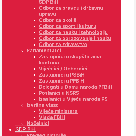
SDP BiH
Odbor za pravdu i državnu
upravu
Odbor za okoliš
Odbor za sport i kulturu
Odbor za nauku i tehnologiju
Odbor za obrazovanje i nauku
Odbor za zdravstvo
Parlamentarci
Zastupnici u skupštinama
kantona
Vijećnici / Odbornici
Zastupnici u PSBiH
Zastupnici u PFBiH
Delegati u Domu naroda PFBiH
Poslanici u NSRS
Izaslanici u Vijeću naroda RS
Izvršna vlast
Vijeće ministara
Vlada FBiH
Načelnici
SDP BiH
Pregled historije