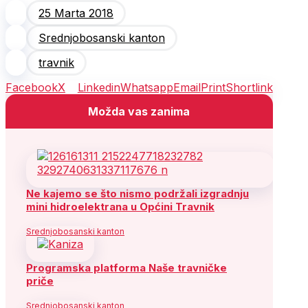
25 Marta 2018
Srednjobosanski kanton
travnik
Facebook
X
Linkedin
Whatsapp
Email
Print
Shortlink
Možda vas zanima
Ne kajemo se što nismo podržali izgradnju
mini hidroelektrana u Općini Travnik
Srednjobosanski kanton
Programska platforma Naše travničke
priče
Srednjobosanski kanton