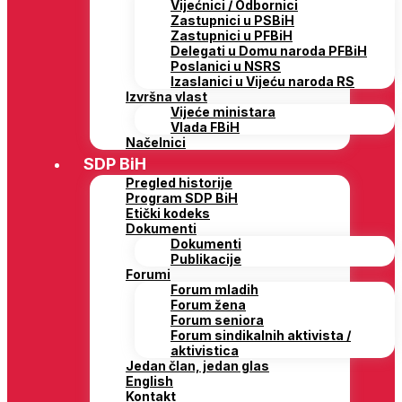
Vijećnici / Odbornici
Zastupnici u PSBiH
Zastupnici u PFBiH
Delegati u Domu naroda PFBiH
Poslanici u NSRS
Izaslanici u Vijeću naroda RS
Izvršna vlast
Vijeće ministara
Vlada FBiH
Načelnici
SDP BiH
Pregled historije
Program SDP BiH
Etički kodeks
Dokumenti
Dokumenti
Publikacije
Forumi
Forum mladih
Forum žena
Forum seniora
Forum sindikalnih aktivista /
aktivistica
Jedan član, jedan glas
English
Kontakt