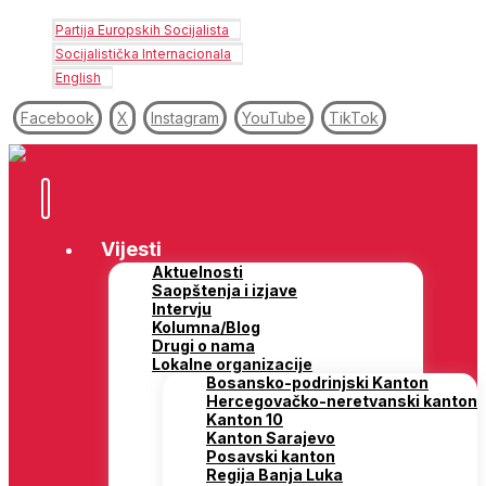
Partija Europskih Socijalista
Socijalistička Internacionala
English
Facebook
X
Instagram
YouTube
TikTok
Vijesti
Aktuelnosti
Saopštenja i izjave
Intervju
Kolumna/Blog
Drugi o nama
Lokalne organizacije
Bosansko-podrinjski Kanton
Hercegovačko-neretvanski kanton
Kanton 10
Kanton Sarajevo
Posavski kanton
Regija Banja Luka