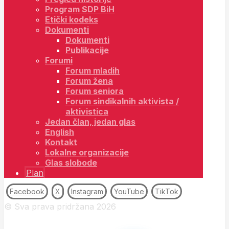
Program SDP BiH
Etički kodeks
Dokumenti
Dokumenti
Publikacije
Forumi
Forum mladih
Forum žena
Forum seniora
Forum sindikalnih aktivista /
aktivistica
Jedan član, jedan glas
English
Kontakt
Lokalne organizacije
Glas slobode
Plan
Facebook
X
Instagram
YouTube
TikTok
© Sva prava pridržana 2026