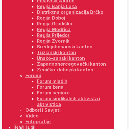
Posavski kanton
Regija Banja Luka
Distriktna organizacija Brčko
Regija Doboj
Regija Gradiška
Regija Modriča
Regija Prijedor
Regija Zvornik
Srednjobosanski kanton
Tuzlanski kanton
Unsko-sanski kanton
Zapadnohercegovački kanton
Zeničko-dobojski kanton
Forumi
Forum mladih
Forum žena
Forum seniora
Forum sindikalnih aktivista i
aktivistica
Odbori i Savjeti
Video
Fotografije
Naši ljudi