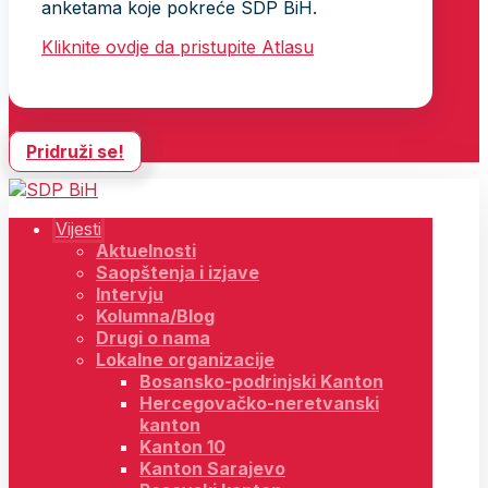
anketama koje pokreće SDP BiH.
Kliknite ovdje da pristupite Atlasu
Pridruži se!
Vijesti
Aktuelnosti
Saopštenja i izjave
Intervju
Kolumna/Blog
Drugi o nama
Lokalne organizacije
Bosansko-podrinjski Kanton
Hercegovačko-neretvanski
kanton
Kanton 10
Kanton Sarajevo