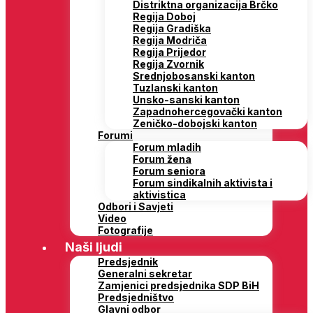
Distriktna organizacija Brčko
Regija Doboj
Regija Gradiška
Regija Modriča
Regija Prijedor
Regija Zvornik
Srednjobosanski kanton
Tuzlanski kanton
Unsko-sanski kanton
Zapadnohercegovački kanton
Zeničko-dobojski kanton
Forumi
Forum mladih
Forum žena
Forum seniora
Forum sindikalnih aktivista i
aktivistica
Odbori i Savjeti
Video
Fotografije
Naši ljudi
Predsjednik
Generalni sekretar
Zamjenici predsjednika SDP BiH
Predsjedništvo
Glavni odbor