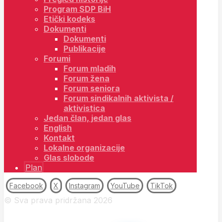
Program SDP BiH
Etički kodeks
Dokumenti
Dokumenti
Publikacije
Forumi
Forum mladih
Forum žena
Forum seniora
Forum sindikalnih aktivista /
aktivistica
Jedan član, jedan glas
English
Kontakt
Lokalne organizacije
Glas slobode
Plan
Facebook
X
Instagram
YouTube
TikTok
© Sva prava pridržana 2026