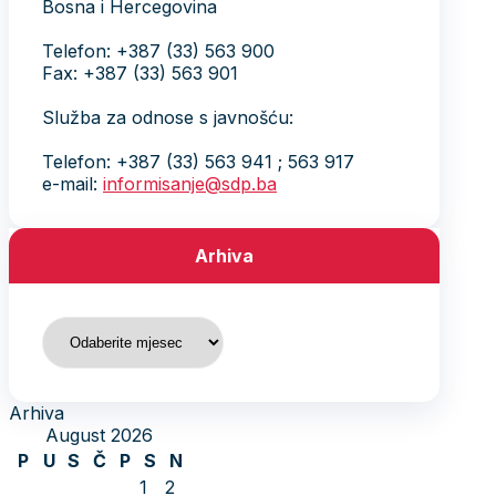
Bosna i Hercegovina
Telefon: +387 (33) 563 900
Fax: +387 (33) 563 901
Služba za odnose s javnošću:
Telefon: +387 (33) 563 941 ; 563 917
e-mail:
informisanje@sdp.ba
Arhiva
Arhiva
Arhiva
August 2026
P
U
S
Č
P
S
N
1
2