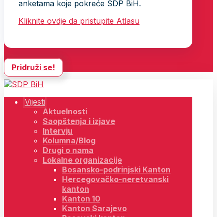
anketama koje pokreće SDP BiH.
Kliknite ovdje da pristupite Atlasu
Pridruži se!
Vijesti
Aktuelnosti
Saopštenja i izjave
Intervju
Kolumna/Blog
Drugi o nama
Lokalne organizacije
Bosansko-podrinjski Kanton
Hercegovačko-neretvanski
kanton
Kanton 10
Kanton Sarajevo