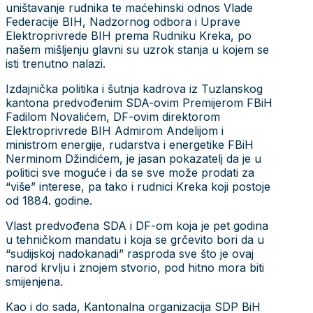
uništavanje rudnika te maćehinski odnos Vlade
Federacije BIH, Nadzornog odbora i Uprave
Elektroprivrede BIH prema Rudniku Kreka, po
našem mišljenju glavni su uzrok stanja u kojem se
isti trenutno nalazi.
Izdajnička politika i šutnja kadrova iz Tuzlanskog
kantona predvođenim SDA-ovim Premijerom FBiH
Fadilom Novalićem, DF-ovim direktorom
Elektroprivrede BIH Admirom Andelijom i
ministrom energije, rudarstva i energetike FBiH
Nerminom Džindićem, je jasan pokazatelj da je u
politici sve moguće i da se sve može prodati za
“više” interese, pa tako i rudnici Kreka koji postoje
od 1884. godine.
Vlast predvođena SDA i DF-om koja je pet godina
u tehničkom mandatu i koja se grčevito bori da u
“sudijskoj nadokanadi” rasproda sve što je ovaj
narod krvlju i znojem stvorio, pod hitno mora biti
smijenjena.
Kao i do sada, Kantonalna organizacija SDP BiH