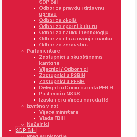
SDP BiH
Odbor za pravdu i državnu
upravu
Odbor za okoliš
Odbor za sport i kulturu
Odbor za nauku i tehnologiju
Odbor za obrazovanje i nauku
Odbor za zdravstvo
Parlamentarci
Zastupnici u skupštinama
kantona
Vijećnici / Odbornici
Zastupnici u PSBiH
Zastupnici u PFBiH
Delegati u Domu naroda PFBiH
Poslanici u NSRS
Izaslanici u Vijeću naroda RS
Izvršna vlast
Vijeće ministara
Vlada FBiH
Načelnici
SDP BiH
Pregled historije