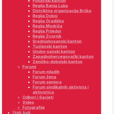
Posavski kanton
Regija Banja Luka
Distriktna organizacija Brčko
Regija Doboj
Regija Gradiška
Regija Modriča
Regija Prijedor
Regija Zvornik
Srednjobosanski kanton
Tuzlanski kanton
Unsko-sanski kanton
Zapadnohercegovački kanton
Zeničko-dobojski kanton
Forumi
Forum mladih
Forum žena
Forum seniora
Forum sindikalnih aktivista i
aktivistica
Odbori i Savjeti
Video
Fotografije
Naši ljudi