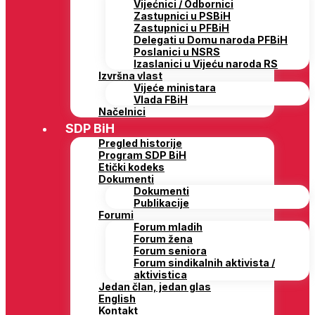
Vijećnici / Odbornici
Zastupnici u PSBiH
Zastupnici u PFBiH
Delegati u Domu naroda PFBiH
Poslanici u NSRS
Izaslanici u Vijeću naroda RS
Izvršna vlast
Vijeće ministara
Vlada FBiH
Načelnici
SDP BiH
Pregled historije
Program SDP BiH
Etički kodeks
Dokumenti
Dokumenti
Publikacije
Forumi
Forum mladih
Forum žena
Forum seniora
Forum sindikalnih aktivista /
aktivistica
Jedan član, jedan glas
English
Kontakt