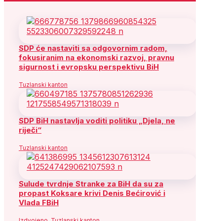
SDP će nastaviti sa odgovornim radom,
fokusiranim na ekonomski razvoj, pravnu
sigurnost i evropsku perspektivu BiH
Tuzlanski kanton
SDP BiH nastavlja voditi politiku „Djela, ne
riječi“
Tuzlanski kanton
Sulude tvrdnje Stranke za BiH da su za
propast Koksare krivi Denis Bećirović i
Vlada FBiH
Izdvojeno
,
Tuzlanski kanton