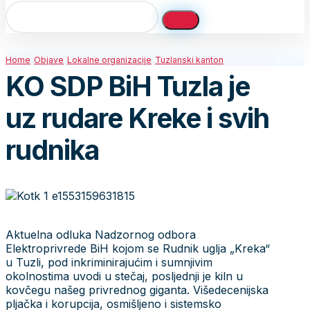
Home
Objave
Lokalne organizacije
Tuzlanski kanton
KO SDP BiH Tuzla je
uz rudare Kreke i svih
rudnika
Aktuelna odluka Nadzornog odbora
Elektroprivrede BiH kojom se Rudnik uglja „Kreka“
u Tuzli, pod inkriminirajućim i sumnjivim
okolnostima uvodi u stečaj, posljednji je kiln u
kovčegu našeg privrednog giganta. Višedecenijska
pljačka i korupcija, osmišljeno i sistemsko