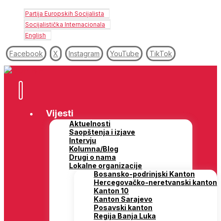
Partija Europskih Socijalista
Socijalistička Internacionala
English
Facebook
X
Instagram
YouTube
TikTok
Vijesti
Aktuelnosti
Saopštenja i izjave
Intervju
Kolumna/Blog
Drugi o nama
Lokalne organizacije
Bosansko-podrinjski Kanton
Hercegovačko-neretvanski kanton
Kanton 10
Kanton Sarajevo
Posavski kanton
Regija Banja Luka