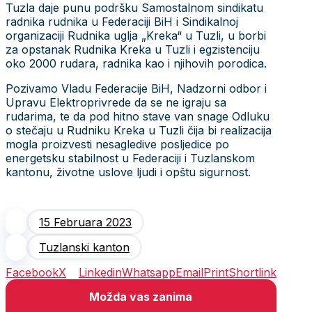
Tuzla daje punu podršku Samostalnom sindikatu
radnika rudnika u Federaciji BiH i Sindikalnoj
organizaciji Rudnika uglja „Kreka“ u Tuzli, u borbi
za opstanak Rudnika Kreka u Tuzli i egzistenciju
oko 2000 rudara, radnika kao i njihovih porodica.
Pozivamo Vladu Federacije BiH, Nadzorni odbor i
Upravu Elektroprivrede da se ne igraju sa
rudarima, te da pod hitno stave van snage Odluku
o stečaju u Rudniku Kreka u Tuzli čija bi realizacija
mogla proizvesti nesagledive posljedice po
energetsku stabilnost u Federaciji i Tuzlanskom
kantonu, životne uslove ljudi i opštu sigurnost.
15 Februara 2023
Tuzlanski kanton
Facebook
X
Linkedin
Whatsapp
Email
Print
Shortlink
Možda vas zanima