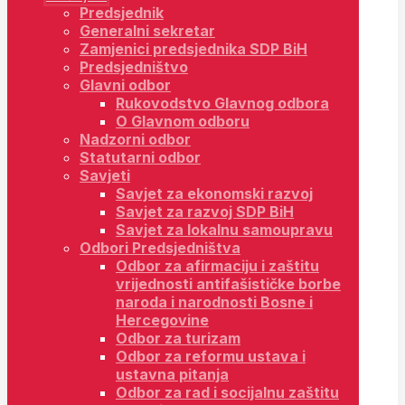
Predsjednik
Generalni sekretar
Zamjenici predsjednika SDP BiH
Predsjedništvo
Glavni odbor
Rukovodstvo Glavnog odbora
O Glavnom odboru
Nadzorni odbor
Statutarni odbor
Savjeti
Savjet za ekonomski razvoj
Savjet za razvoj SDP BiH
Savjet za lokalnu samoupravu
Odbori Predsjedništva
Odbor za afirmaciju i zaštitu
vrijednosti antifašističke borbe
naroda i narodnosti Bosne i
Hercegovine
Odbor za turizam
Odbor za reformu ustava i
ustavna pitanja
Odbor za rad i socijalnu zaštitu