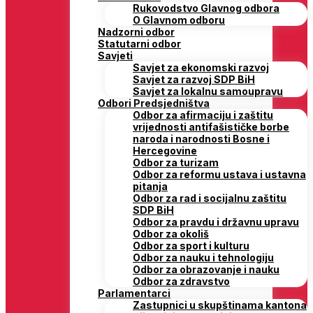
Rukovodstvo Glavnog odbora
O Glavnom odboru
Nadzorni odbor
Statutarni odbor
Savjeti
Savjet za ekonomski razvoj
Savjet za razvoj SDP BiH
Savjet za lokalnu samoupravu
Odbori Predsjedništva
Odbor za afirmaciju i zaštitu
vrijednosti antifašističke borbe
naroda i narodnosti Bosne i
Hercegovine
Odbor za turizam
Odbor za reformu ustava i ustavna
pitanja
Odbor za rad i socijalnu zaštitu
SDP BiH
Odbor za pravdu i državnu upravu
Odbor za okoliš
Odbor za sport i kulturu
Odbor za nauku i tehnologiju
Odbor za obrazovanje i nauku
Odbor za zdravstvo
Parlamentarci
Zastupnici u skupštinama kantona