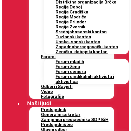
Distriktna organizacija Brčko
Regija Doboj
Regija Gradiška
Regija Modriča
Regija Prijedor
Regija Zvornik
Srednjobosanski kanton
Tuzlanski kanton
Unsko-sanski kanton
Zapadnohercegovački kanton
Zeničko-dobojski kanton
Forumi
Forum mladih
Forum žena
Forum seniora
Forum sindikalnih aktivista i
aktivistica
Odbori i Savjeti
Video
Fotografije
Naši ljudi
Predsjednik
Generalni sekretar
Zamjenici predsjednika SDP BiH
Predsjedništvo
Glavni odbor