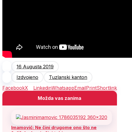
16 Augusta 2019
Izdvojeno
Tuzlanski kanton
Facebook
X
Linkedin
Whatsapp
Email
Print
Shortlink
Možda vas zanima
Imamović: Ne čini drugome ono što ne