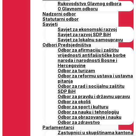
Rukovodstvo Glavnog odbora
O Glavnom odboru
Nadzorni odbor
Statutarni odbor
Savjeti
Savjet za ekonomski razvoj
Savjet za razvoj SDP BiH
Savjet za lokalnu samoupravu
Odbori Predsjedništva
Odbor za afirmaciju i zaštitu
vrijednosti antifašističke borbe
naroda i narodnosti Bosne i
Hercegovine
Odbor za turizam
Odbor za reformu ustava i ustavna
pitanja
Odbor za rad i socijalnu zaštitu
SDP BiH
Odbor za pravdu i državnu upravu
Odbor za okoliš
Odbor za sport i kulturu
Odbor za nauku i tehnologiju
Odbor za obrazovanje i nauku
Odbor za zdravstvo
Parlamentarci
Zastupnici u skupštinama kantona