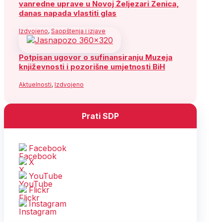
vanredne uprave u Novoj Željezari Zenica,
danas napada vlastiti glas
Izdvojeno
,
Saopštenja i izjave
Potpisan ugovor o sufinansiranju Muzeja
književnosti i pozorišne umjetnosti BiH
Aktuelnosti
,
Izdvojeno
Prati SDP
Facebook
X
YouTube
Flickr
Instagram