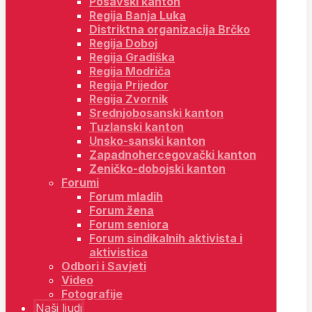
Posavski kanton
Regija Banja Luka
Distriktna organizacija Brčko
Regija Doboj
Regija Gradiška
Regija Modriča
Regija Prijedor
Regija Zvornik
Srednjobosanski kanton
Tuzlanski kanton
Unsko-sanski kanton
Zapadnohercegovački kanton
Zeničko-dobojski kanton
Forumi
Forum mladih
Forum žena
Forum seniora
Forum sindikalnih aktivista i
aktivistica
Odbori i Savjeti
Video
Fotografije
Naši ljudi