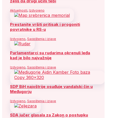
želiš da drugi učini tebi
Aktuelnosti
,
Izdvojeno
Prestanite vršiti pritisak i progoniti
povratnike u RS-u
Izdvojeno
,
Saopštenja i izjave
Parlamentarci su rudarima okrenuli leđa
kad je bilo najvažnije
Izdvojeno
,
Saopštenja i izjave
SDP BiH najoštrije osuđuje vandalski čin u
Međugorju
Izdvojeno
,
Saopštenja i izjave
SDA jučer glasala za Zakon o postupku