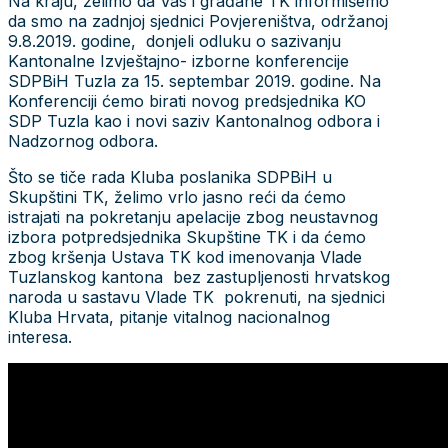
Na kraju, želimo da Vas i građane TK informišemo
da smo na zadnjoj sjednici Povjereništva, održanoj
9.8.2019. godine, donjeli odluku o sazivanju
Kantonalne Izvještajno- izborne konferencije
SDPBiH Tuzla za 15. septembar 2019. godine. Na
Konferenciji ćemo birati novog predsjednika KO
SDP Tuzla kao i novi saziv Kantonalnog odbora i
Nadzornog odbora.
Što se tiče rada Kluba poslanika SDPBiH u
Skupštini TK, želimo vrlo jasno reći da ćemo
istrajati na pokretanju apelacije zbog neustavnog
izbora potpredsjednika Skupštine TK i da ćemo
zbog kršenja Ustava TK kod imenovanja Vlade
Tuzlanskog kantona bez zastupljenosti hrvatskog
naroda u sastavu Vlade TK pokrenuti, na sjednici
Kluba Hrvata, pitanje vitalnog nacionalnog
interesa.