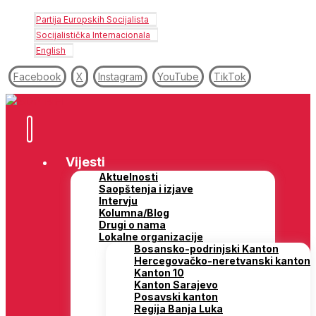
Partija Europskih Socijalista
Socijalistička Internacionala
English
Facebook
X
Instagram
YouTube
TikTok
Vijesti
Aktuelnosti
Saopštenja i izjave
Intervju
Kolumna/Blog
Drugi o nama
Lokalne organizacije
Bosansko-podrinjski Kanton
Hercegovačko-neretvanski kanton
Kanton 10
Kanton Sarajevo
Posavski kanton
Regija Banja Luka