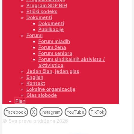
Program SDP BiH
Etički kodeks
Dokumenti
Dokumenti
Publikacije
Forumi
Forum mladih
Forum žena
Forum seniora
Forum sindikalnih aktivista /
aktivistica
Jedan član, jedan glas
English
Kontakt
Lokalne organizacije
Glas slobode
Plan
Facebook
X
Instagram
YouTube
TikTok
© Sva prava pridržana 2026