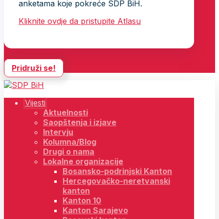
anketama koje pokreće SDP BiH.
Kliknite ovdje da pristupite Atlasu
Pridruži se!
Vijesti
Aktuelnosti
Saopštenja i izjave
Intervju
Kolumna/Blog
Drugi o nama
Lokalne organizacije
Bosansko-podrinjski Kanton
Hercegovačko-neretvanski
kanton
Kanton 10
Kanton Sarajevo