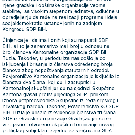
njene gradske i opštinske organizacije veoma
stabilne, sa visokim stepenom jedinstva, odlučne u
opredjeljenju da rade na realizaciji programa i ideja
socijaldemokratije ustanovljenih na zadnjem
Kongresu SDP BiH.
Činjenica je i da ima i onih koji su napustili SDP
BiH, ali to je zanemarivo mali broj u odnosu na
broj članova Kantonalne organizacije SDP BiH
Tuzla. Također, u periodu iza nas došlo je do
iskljucenja i brisanja iz članstva određenog broja
članova zbog nepoštivanja statutarnih odredbi.
Povjerenišvo Kantonalne organizacije je isključilo iz
članstva dva člana koji su i zastupnici u
Kantonalnoj skupštini jer su na sjednici Skupštine
Kantona glasali protiv prijedloga SDP prilikom
izbora potpredsjednika Skupštine iz reda srpskog i
hrvatskog naroda. Također, Povjereništvo KO SDP
BiH Tuzla je brisalo iz evidencije članstva tri člana
SDP iz Gradske organizacije Gradačac jer su se
vrlo jasno i otvoreno uključili u formiranje novog
političkog subjekta i zajedno sa vijećnicima SDA