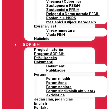
Vijećnici / Odbornici
Zastupnici u PSBiH
Zastupnici u PFBiH
Delegati u Domu naroda PFBiH
Poslanici u NSRS
Izaslanici u Vijeću naroda RS
Izvršna vlast
Vijeće ministara
Vlada FBiH
Načelnici
SDP BiH
Pregled historije
Program SDP BiH
Etički kodeks
Dokumenti
Dokumenti
Publikacije
Forumi
Forum mladih
Forum žena
Forum seniora
Forum sindikalnih aktivista /
aktivistica
Jedan član, jedan glas
English
Kontakt