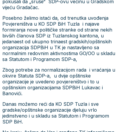
pokušali da „sruše“ SDP-ovu većinu u Gradskom
vijeću Gradačac.
Posebno želimo istaći da, od trenutka uvođenja
Povjereništva u KO SDP BiH Tuzla i najave
formiranja nove političke stranke od strane nekih
bivših članova SDP iz Tuzlanskog kantona, u
jedanaest od ukupno trinaest gradskih/opštinskih
organizacija SDPBiH u TK je nastavljeno sa
normalnim redovnim aktivnostima GO/OO u skladu
sa Statutom i Programom SDP-a,
Zbog potrebe za normalizacijom rada i vraćanja u
okvire Statuta SDP-a, u dvije opštinske
organizacije je uvedeno povjereništvo i to u
opštinskim organizacijama SDPBiH Lukavac i
Banovići.
Danas možemo reći da KO SDP Tuzla i sve
gradske/opštinske organizacije djeluju vrlo
jedinstveno i u skladu sa Statutom i Programom
SDP BiH.