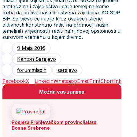
mladih ljudi koji su još jedan čvrst dokaz da je ideja
antifašizma i zajedništva i dalje temelj na kome
treba da počiva naša društvena zajednica. KO SDP
BiH Sarajevo će i dalje kroz ovakve i slične
aktivnosti konstantno raditi na promociji naših
temeljnih vrijednosti i raditi na njihovoj opstojnosti u
surovom vremenu u kojem živimo.
9 Maja 2016
Kanton Sarajevo
forummladih
sarajevo
Facebook
X
Linkedin
Whatsapp
Email
Print
Shortlink
Možda vas zanima
Posjeta Franjevačkom provincijalatu
Bosne Srebrene