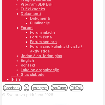
Program SDP BiH
Etički kodeks
Dokumenti
Dokumenti
Publikacije
Forumi
Forum mladih
Forum žena
Forum seniora
Forum sindikalnih aktivista /
aktivistica
Jedan član, jedan glas
English
Kontakt
Lokalne organizacije
Glas slobode
Plan
Facebook
X
Instagram
YouTube
TikTok
© Sva prava pridržana 2026