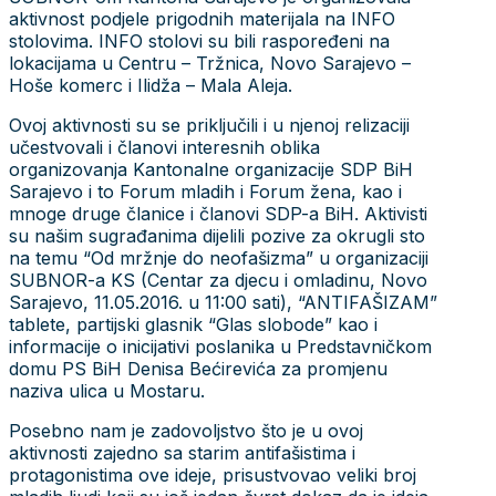
aktivnost podjele prigodnih materijala na INFO
stolovima. INFO stolovi su bili raspoređeni na
lokacijama u Centru – Tržnica, Novo Sarajevo –
Hoše komerc i Ilidža – Mala Aleja.
Ovoj aktivnosti su se priključili i u njenoj relizaciji
učestvovali i članovi interesnih oblika
organizovanja Kantonalne organizacije SDP BiH
Sarajevo i to Forum mladih i Forum žena, kao i
mnoge druge članice i članovi SDP-a BiH. Aktivisti
su našim sugrađanima dijelili pozive za okrugli sto
na temu “Od mržnje do neofašizma” u organizaciji
SUBNOR-a KS (Centar za djecu i omladinu, Novo
Sarajevo, 11.05.2016. u 11:00 sati), “ANTIFAŠIZAM”
tablete, partijski glasnik “Glas slobode” kao i
informacije o inicijativi poslanika u Predstavničkom
domu PS BiH Denisa Bećirevića za promjenu
naziva ulica u Mostaru.
Posebno nam je zadovoljstvo što je u ovoj
aktivnosti zajedno sa starim antifašistima i
protagonistima ove ideje, prisustvovao veliki broj