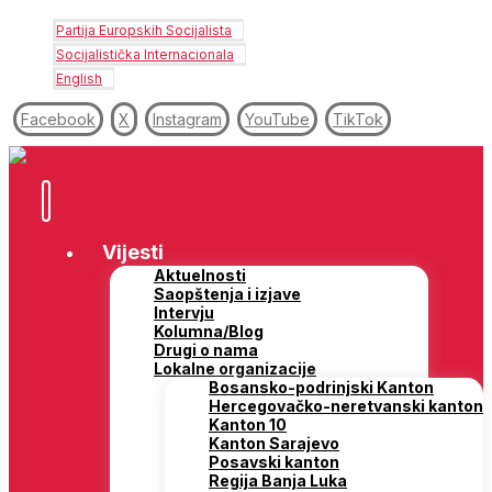
Partija Europskih Socijalista
Socijalistička Internacionala
English
Facebook
X
Instagram
YouTube
TikTok
Vijesti
Aktuelnosti
Saopštenja i izjave
Intervju
Kolumna/Blog
Drugi o nama
Lokalne organizacije
Bosansko-podrinjski Kanton
Hercegovačko-neretvanski kanton
Kanton 10
Kanton Sarajevo
Posavski kanton
Regija Banja Luka