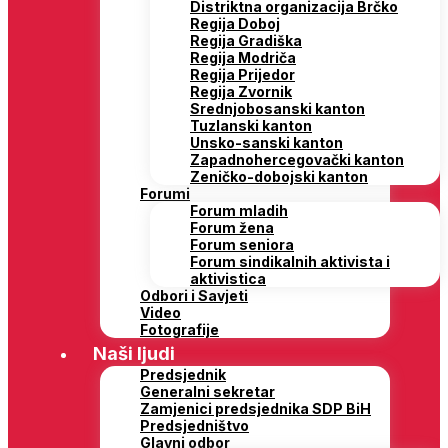
Distriktna organizacija Brčko
Regija Doboj
Regija Gradiška
Regija Modriča
Regija Prijedor
Regija Zvornik
Srednjobosanski kanton
Tuzlanski kanton
Unsko-sanski kanton
Zapadnohercegovački kanton
Zeničko-dobojski kanton
Forumi
Forum mladih
Forum žena
Forum seniora
Forum sindikalnih aktivista i
aktivistica
Odbori i Savjeti
Video
Fotografije
Naši ljudi
Predsjednik
Generalni sekretar
Zamjenici predsjednika SDP BiH
Predsjedništvo
Glavni odbor