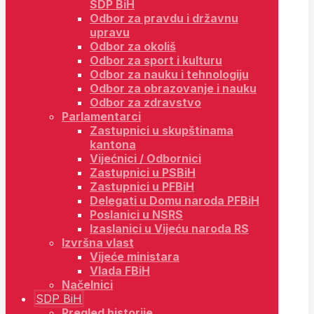
SDP BiH
Odbor za pravdu i državnu
upravu
Odbor za okoliš
Odbor za sport i kulturu
Odbor za nauku i tehnologiju
Odbor za obrazovanje i nauku
Odbor za zdravstvo
Parlamentarci
Zastupnici u skupštinama
kantona
Vijećnici / Odbornici
Zastupnici u PSBiH
Zastupnici u PFBiH
Delegati u Domu naroda PFBiH
Poslanici u NSRS
Izaslanici u Vijeću naroda RS
Izvršna vlast
Vijeće ministara
Vlada FBiH
Načelnici
SDP BiH
Pregled historije