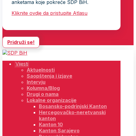
anketama koje pokreće SDP BiH.
Kliknite ovdje da pristupite Atlasu
Pridruži se!
Vijesti
Aktuelnosti
Saopštenja i izjave
Intervju
Kolumna/Blog
Drugi o nama
Lokalne organizacije
Bosansko-podrinjski Kanton
Hercegovačko-neretvanski
kanton
Kanton 10
Kanton Sarajevo