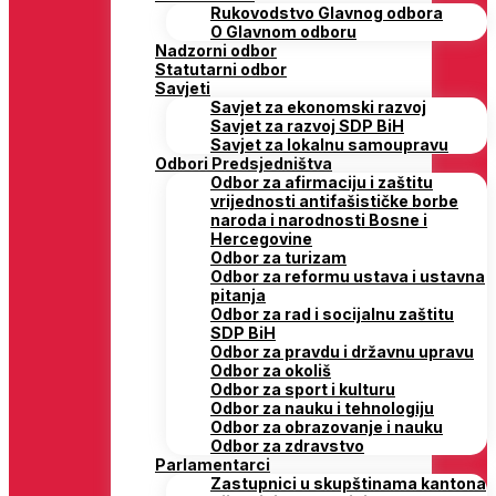
Rukovodstvo Glavnog odbora
O Glavnom odboru
Nadzorni odbor
Statutarni odbor
Savjeti
Savjet za ekonomski razvoj
Savjet za razvoj SDP BiH
Savjet za lokalnu samoupravu
Odbori Predsjedništva
Odbor za afirmaciju i zaštitu
vrijednosti antifašističke borbe
naroda i narodnosti Bosne i
Hercegovine
Odbor za turizam
Odbor za reformu ustava i ustavna
pitanja
Odbor za rad i socijalnu zaštitu
SDP BiH
Odbor za pravdu i državnu upravu
Odbor za okoliš
Odbor za sport i kulturu
Odbor za nauku i tehnologiju
Odbor za obrazovanje i nauku
Odbor za zdravstvo
Parlamentarci
Zastupnici u skupštinama kantona