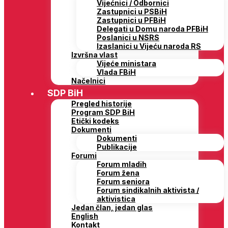
Vijećnici / Odbornici
Zastupnici u PSBiH
Zastupnici u PFBiH
Delegati u Domu naroda PFBiH
Poslanici u NSRS
Izaslanici u Vijeću naroda RS
Izvršna vlast
Vijeće ministara
Vlada FBiH
Načelnici
SDP BiH
Pregled historije
Program SDP BiH
Etički kodeks
Dokumenti
Dokumenti
Publikacije
Forumi
Forum mladih
Forum žena
Forum seniora
Forum sindikalnih aktivista /
aktivistica
Jedan član, jedan glas
English
Kontakt