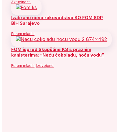
Aktuelnosti
Izabrano novo rukovodstvo KO FOM SDP
BiH Sarajevo
Forum mladih
FOM ispred Skupštine KS s praznim
kanisterima: “Neću čokoladu, hoću vodu”
Forum mladih
,
Izdvojeno