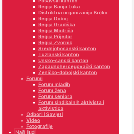
Posavski kanton
Regija Banja Luka
Distriktna organizacija Brčko
Regija Doboj
Regija Gradiška
Regija Modriča
Regija Prijedor
Regija Zvornik
Srednjobosanski kanton
Tuzlanski kanton
Unsko-sanski kanton
Zapadnohercegovački kanton
Zeničko-dobojski kanton
Forumi
Forum mladih
Forum žena
Forum seniora
Forum sindikalnih aktivista i
aktivistica
Odbori i Savjeti
Video
Fotografije
Naši ljudi