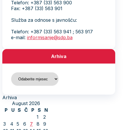
Telefon: +387 (33) 563 900
Fax: +387 (33) 563 901
Služba za odnose s javnošću:
Telefon: +387 (33) 563 941 ; 563 917
e-mail:
informisanje@sdp.ba
Arhiva
Arhiva
Arhiva
August 2026
P
U
S
Č
P
S
N
1
2
3
4
5
6
7
8
9