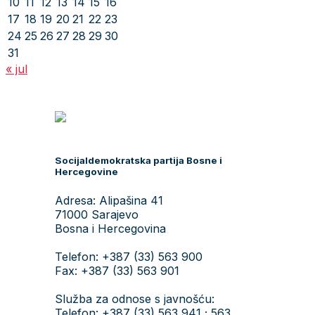
10
11
12
13
14
15
16
17
18
19
20
21
22
23
24
25
26
27
28
29
30
31
« jul
Socijaldemokratska partija Bosne i
Hercegovine
Adresa: Alipašina 41
71000 Sarajevo
Bosna i Hercegovina
Telefon: +387 (33) 563 900
Fax: +387 (33) 563 901
Služba za odnose s javnošću:
Telefon: +387 (33) 563 941 ; 563