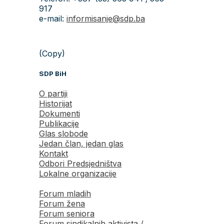
917
e-mail:
informisanje@sdp.ba
(Copy)
SDP BiH
O partiji
Historijat
Dokumenti
Publikacije
Glas slobode
Jedan član, jedan glas
Kontakt
Odbori Predsjedništva
Lokalne organizacije
Forum mladih
Forum žena
Forum seniora
Forum sindikalnih aktivista /