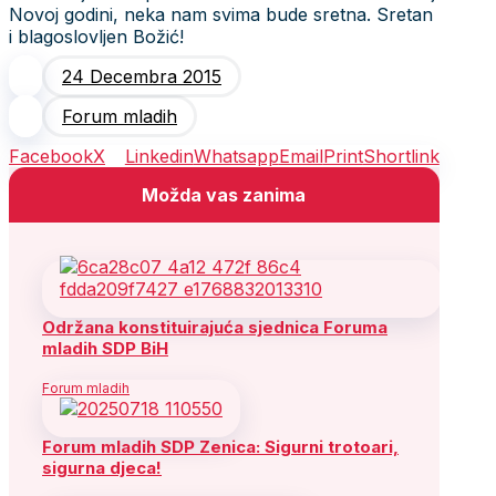
Novoj godini, neka nam svima bude sretna. Sretan
i blagoslovljen Božić!
24 Decembra 2015
Forum mladih
Facebook
X
Linkedin
Whatsapp
Email
Print
Shortlink
Možda vas zanima
Održana konstituirajuća sjednica Foruma
mladih SDP BiH
Forum mladih
Forum mladih SDP Zenica: Sigurni trotoari,
sigurna djeca!