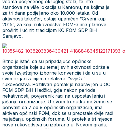
veoma posjećenog okruglog stola, te info
štandova na više lokacija u Kantonu, na kojima je
za tri dana podjeljeno oko 10.000 letaka. Od
aktivnosti također, ostaje upamćen “Crveni kup
2015”, za koju rukovodstvo FOM-a ima planove
proširiti i učiniti tradicijom KO FOM SDP BiH
Sarajevo.
Bitno je istaći da su pripadajuće općinske
organizacije koje su temelj svih aktivnosti održale
svoje Izvještajno-izborne konvencije i da u su u
svim organizacijama relativno “svježa”
rukovodstva. Pozitivan pomak je napravljen u OO
FOM SDP BiH Hadžići, gdje nakon perioda
nekativnosti, povjerenik radi na uspostavljanju i
jačanju organizacije. U ovom trenutku možemo se
pohvaliti da 7 od 9 općinskih organizacija, ima
aktivan općinski FOM, dok se u preostale dvije radi
na jačanju općinskih foruma. U protekla tri mjesca
nova rukovodstva su izabrana u: Novom gradu,