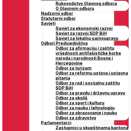
Rukovodstvo Glavnog odbora
O Glavnom odboru
Nadzorni odbor
Statutarni odbor
Savjeti
Savjet za ekonomski razvoj
Savjet za razvoj SDP BiH
Savjet za lokalnu samoupravu
Odbori Predsjedništva
Odbor za afirmaciju i zaštitu
vrijednosti antifašističke borbe
naroda i narodnosti Bosne i
Hercegovine
Odbor za turizam
Odbor za reformu ustava i ustavna
pitanja
Odbor za rad i socijalnu zaštitu
SDP BiH
Odbor za pravdu i državnu upravu
Odbor za okoliš
Odbor za sport i kulturu
Odbor za nauku i tehnologiju
Odbor za obrazovanje i nauku
Odbor za zdravstvo
Parlamentarci
Zastupnici u skupštinama kantona