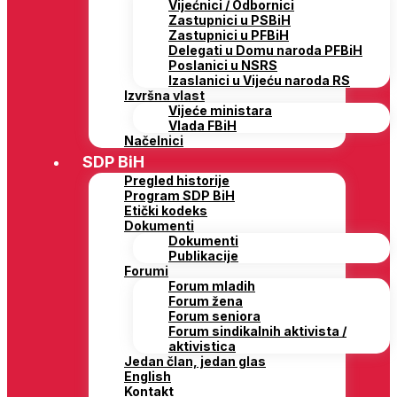
Vijećnici / Odbornici
Zastupnici u PSBiH
Zastupnici u PFBiH
Delegati u Domu naroda PFBiH
Poslanici u NSRS
Izaslanici u Vijeću naroda RS
Izvršna vlast
Vijeće ministara
Vlada FBiH
Načelnici
SDP BiH
Pregled historije
Program SDP BiH
Etički kodeks
Dokumenti
Dokumenti
Publikacije
Forumi
Forum mladih
Forum žena
Forum seniora
Forum sindikalnih aktivista /
aktivistica
Jedan član, jedan glas
English
Kontakt