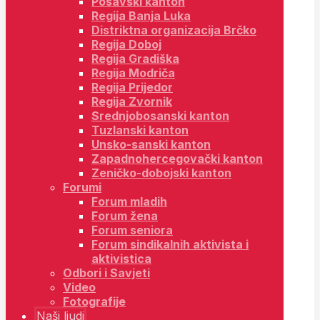
Posavski kanton
Regija Banja Luka
Distriktna organizacija Brčko
Regija Doboj
Regija Gradiška
Regija Modriča
Regija Prijedor
Regija Zvornik
Srednjobosanski kanton
Tuzlanski kanton
Unsko-sanski kanton
Zapadnohercegovački kanton
Zeničko-dobojski kanton
Forumi
Forum mladih
Forum žena
Forum seniora
Forum sindikalnih aktivista i
aktivistica
Odbori i Savjeti
Video
Fotografije
Naši ljudi