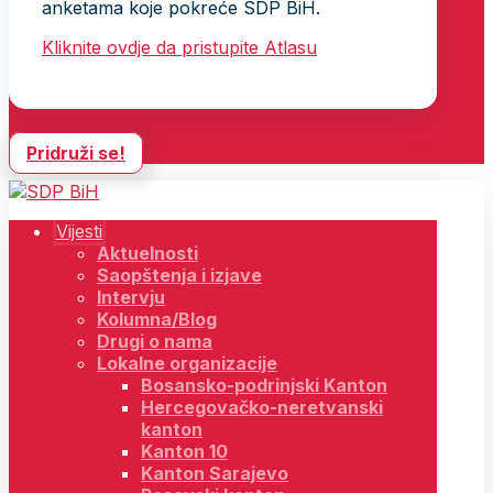
anketama koje pokreće SDP BiH.
Kliknite ovdje da pristupite Atlasu
Pridruži se!
Vijesti
Aktuelnosti
Saopštenja i izjave
Intervju
Kolumna/Blog
Drugi o nama
Lokalne organizacije
Bosansko-podrinjski Kanton
Hercegovačko-neretvanski
kanton
Kanton 10
Kanton Sarajevo