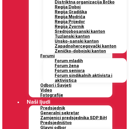
Distriktna organizacija Brčko
Regija Doboj
Regija Gradiška
Regija Modriča
Regija Prijedor
Regija Zvornik
Srednjobosanski kanton
Tuzlanski kanton
Unsko-sanski kanton
Zapadnohercegovački kanton
Zeničko-dobojski kanton
Forumi
Forum mladih
Forum žena
Forum seniora
Forum sindikalnih aktivista i
aktivistica
Odbori i Savjeti
Video
Fotografije
Naši ljudi
Predsjednik
Generalni sekretar
Zamjenici predsjednika SDP BiH
Predsjedništvo
Glavni odbor