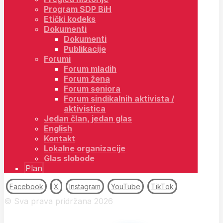
Program SDP BiH
Etički kodeks
Dokumenti
Dokumenti
Publikacije
Forumi
Forum mladih
Forum žena
Forum seniora
Forum sindikalnih aktivista /
aktivistica
Jedan član, jedan glas
English
Kontakt
Lokalne organizacije
Glas slobode
Plan
Facebook
X
Instagram
YouTube
TikTok
© Sva prava pridržana 2026