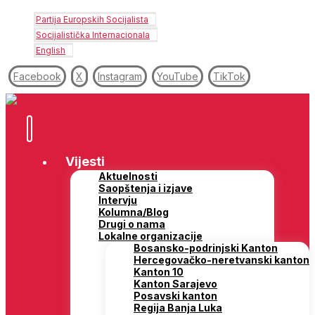
Partija Europskih Socijalista
Socijalistička Internacionala
English
Facebook
X
Instagram
YouTube
TikTok
Vijesti
Aktuelnosti
Saopštenja i izjave
Intervju
Kolumna/Blog
Drugi o nama
Lokalne organizacije
Bosansko-podrinjski Kanton
Hercegovačko-neretvanski kanton
Kanton 10
Kanton Sarajevo
Posavski kanton
Regija Banja Luka