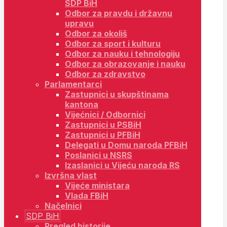
SDP BiH
Odbor za pravdu i državnu
upravu
Odbor za okoliš
Odbor za sport i kulturu
Odbor za nauku i tehnologiju
Odbor za obrazovanje i nauku
Odbor za zdravstvo
Parlamentarci
Zastupnici u skupštinama
kantona
Vijećnici / Odbornici
Zastupnici u PSBiH
Zastupnici u PFBiH
Delegati u Domu naroda PFBiH
Poslanici u NSRS
Izaslanici u Vijeću naroda RS
Izvršna vlast
Vijeće ministara
Vlada FBiH
Načelnici
SDP BiH
Pregled historije