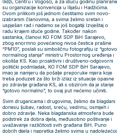
Ilidži, Centru i Vogošći, a za iduću godinu planirane
su organizacije konvencija u Ilijašu i Hadžićima.
Ovom prilikom još jednom čestitamo svim novo-
izabranim članovima, a svima želimo sretan i
uspješan rad i nadamo se još bogatiji Izvještaj o
radu krajem iduće godine. Također nakon
sastanka, članovi KO FOM SDP BiH Sarajevo,
zbog enormno povećanog nivoa čestica prašine
“PM10”, poslali su simboličnu fotografiju iz “gotovo
normalnog stanja” ministru Prostornog uređenja i
okoliša KS. Kao proaktivni i društveno-odgovorni
politički podmladak, KO FOM SDP BiH Sarajevo,
imao je namjeru da pošalje preporuke mjera koje
treba poduzeti za što brži izlaz iz situacije opasne
po zdravlje građana KS, ali s obzirom da je stanje
“gotovo normalno”, to ovaj put nećemo učiniti.
Svim drugaricama i drugovima, želimo da blagdani
donesu ljubav, radost, sreću, vedrinu, osmijeh i
dobro zdravlje. Neka blagdanska atmosfera bude
podstrek za dobra djela, međusobno poštivanje i
uvažavanje različitosti svih građana BiH. Puno
dobrih dijela i napretka želimo svima u nadolezećoj