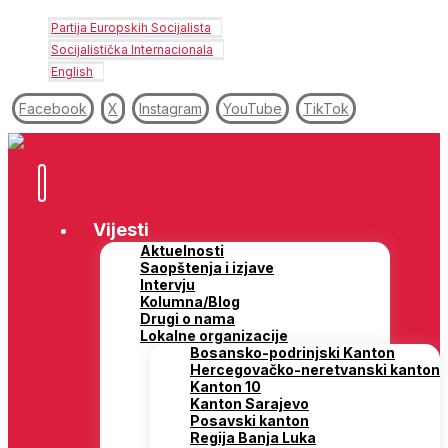
Partija Europskih Socijalista
Socijalistička Internacionala
English
Facebook
X
Instagram
YouTube
TikTok
Vijesti
Aktuelnosti
Saopštenja i izjave
Intervju
Kolumna/Blog
Drugi o nama
Lokalne organizacije
Bosansko-podrinjski Kanton
Hercegovačko-neretvanski kanton
Kanton 10
Kanton Sarajevo
Posavski kanton
Regija Banja Luka