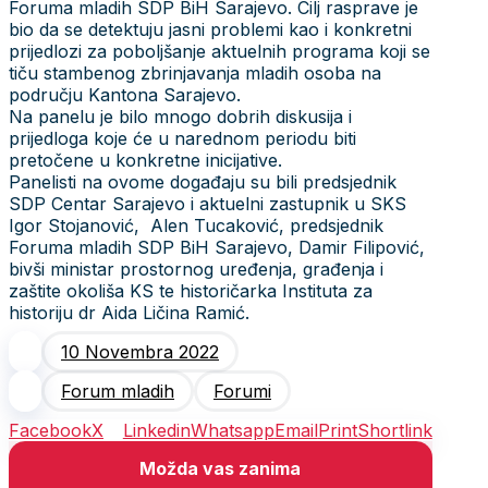
Foruma mladih SDP BiH Sarajevo. Cilj rasprave je
bio da se detektuju jasni problemi kao i konkretni
prijedlozi za poboljšanje aktuelnih programa koji se
tiču stambenog zbrinjavanja mladih osoba na
području Kantona Sarajevo.
Na panelu je bilo mnogo dobrih diskusija i
prijedloga koje će u narednom periodu biti
pretočene u konkretne inicijative.
Panelisti na ovome događaju su bili predsjednik
SDP Centar Sarajevo i aktuelni zastupnik u SKS
Igor Stojanović, Alen Tucaković, predsjednik
Foruma mladih SDP BiH Sarajevo, Damir Filipović,
bivši ministar prostornog uređenja, građenja i
zaštite okoliša KS te historičarka Instituta za
historiju dr Aida Ličina Ramić.
10 Novembra 2022
Forum mladih
Forumi
Facebook
X
Linkedin
Whatsapp
Email
Print
Shortlink
Možda vas zanima