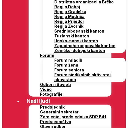
Distriktna organizacija Brčko
Regija Doboj
Regija Gradiška
Regija Modriča
Regija Prijedor
Regija Zvornik
Srednjobosanski kanton
Tuzlanski kanton
Unsko-sanski kanton
Zapadnohercegovački kanton
Zeničko-dobojski kanton
Forumi
Forum mladih
Forum žena
Forum seniora
Forum sindikalnih aktivista i
aktivistica
Odbori i Savjeti
Video
Fotografije
Naši ljudi
Predsjednik
Generalni sekretar
Zamjenici predsjednika SDP BiH
Predsjedništvo
Glavni odbor