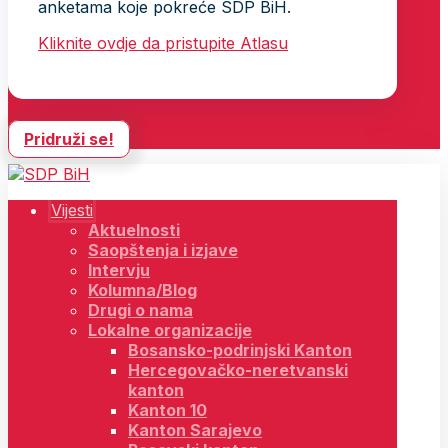
anketama koje pokreće SDP BiH.
Kliknite ovdje da pristupite Atlasu
Pridruži se!
Vijesti
Aktuelnosti
Saopštenja i izjave
Intervju
Kolumna/Blog
Drugi o nama
Lokalne organizacije
Bosansko-podrinjski Kanton
Hercegovačko-neretvanski
kanton
Kanton 10
Kanton Sarajevo