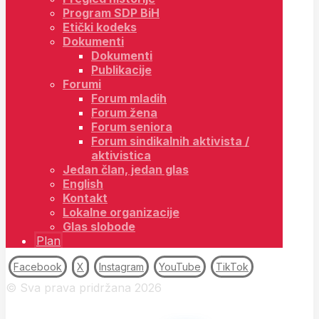
Program SDP BiH
Etički kodeks
Dokumenti
Dokumenti
Publikacije
Forumi
Forum mladih
Forum žena
Forum seniora
Forum sindikalnih aktivista /
aktivistica
Jedan član, jedan glas
English
Kontakt
Lokalne organizacije
Glas slobode
Plan
Facebook
X
Instagram
YouTube
TikTok
© Sva prava pridržana 2026