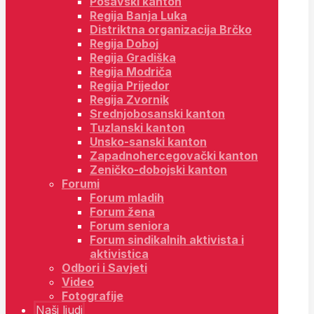
Posavski kanton
Regija Banja Luka
Distriktna organizacija Brčko
Regija Doboj
Regija Gradiška
Regija Modriča
Regija Prijedor
Regija Zvornik
Srednjobosanski kanton
Tuzlanski kanton
Unsko-sanski kanton
Zapadnohercegovački kanton
Zeničko-dobojski kanton
Forumi
Forum mladih
Forum žena
Forum seniora
Forum sindikalnih aktivista i
aktivistica
Odbori i Savjeti
Video
Fotografije
Naši ljudi