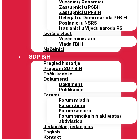
Vijećnici / Odbornici
Zastupnici u PSBiH
Zastupnici u PFBiH
Delegati u Domu naroda PFBiH
Poslanici u NSRS
Izaslanici u Vijeću naroda RS
Izvršna vlast
Vijeće ministara
Vlada FBiH
Načelnici
SDP BiH
Pregled historije
Program SDP BiH
Etički kodeks
Dokumenti
Dokumenti
Publikacije
Forumi
Forum mladih
Forum žena
Forum seniora
Forum sindikalnih aktivista /
aktivistica
Jedan član, jedan glas
English
Kontakt