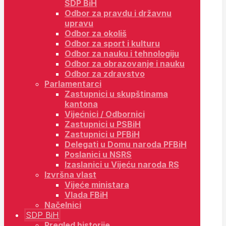
SDP BiH
Odbor za pravdu i državnu
upravu
Odbor za okoliš
Odbor za sport i kulturu
Odbor za nauku i tehnologiju
Odbor za obrazovanje i nauku
Odbor za zdravstvo
Parlamentarci
Zastupnici u skupštinama
kantona
Vijećnici / Odbornici
Zastupnici u PSBiH
Zastupnici u PFBiH
Delegati u Domu naroda PFBiH
Poslanici u NSRS
Izaslanici u Vijeću naroda RS
Izvršna vlast
Vijeće ministara
Vlada FBiH
Načelnici
SDP BiH
Pregled historije