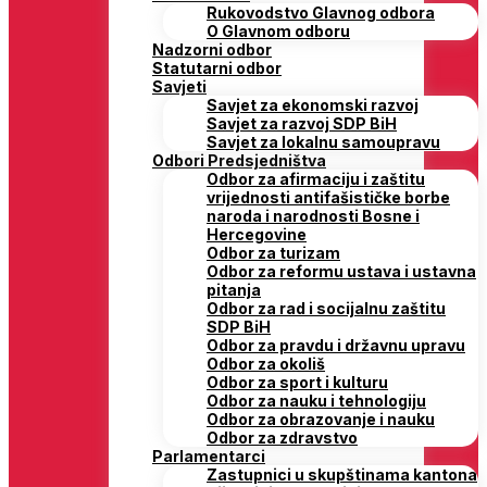
Rukovodstvo Glavnog odbora
O Glavnom odboru
Nadzorni odbor
Statutarni odbor
Savjeti
Savjet za ekonomski razvoj
Savjet za razvoj SDP BiH
Savjet za lokalnu samoupravu
Odbori Predsjedništva
Odbor za afirmaciju i zaštitu
vrijednosti antifašističke borbe
naroda i narodnosti Bosne i
Hercegovine
Odbor za turizam
Odbor za reformu ustava i ustavna
pitanja
Odbor za rad i socijalnu zaštitu
SDP BiH
Odbor za pravdu i državnu upravu
Odbor za okoliš
Odbor za sport i kulturu
Odbor za nauku i tehnologiju
Odbor za obrazovanje i nauku
Odbor za zdravstvo
Parlamentarci
Zastupnici u skupštinama kantona