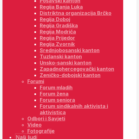
Posavski kanton
Regija Banja Luka
Distriktna organizacija Brčko
Regija Doboj
Regija Gradiška
Regija Modriča
Regija Prijedor
Regija Zvornik
Srednjobosanski kanton
Tuzlanski kanton
Unsko-sanski kanton
Zapadnohercegovački kanton
Zeničko-dobojski kanton
Forumi
Forum mladih
Forum žena
Forum seniora
Forum sindikalnih aktivista i
aktivistica
Odbori i Savjeti
Video
Fotografije
Naši ljudi