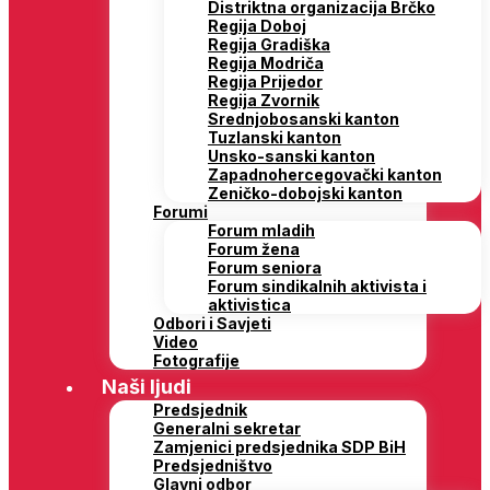
Distriktna organizacija Brčko
Regija Doboj
Regija Gradiška
Regija Modriča
Regija Prijedor
Regija Zvornik
Srednjobosanski kanton
Tuzlanski kanton
Unsko-sanski kanton
Zapadnohercegovački kanton
Zeničko-dobojski kanton
Forumi
Forum mladih
Forum žena
Forum seniora
Forum sindikalnih aktivista i
aktivistica
Odbori i Savjeti
Video
Fotografije
Naši ljudi
Predsjednik
Generalni sekretar
Zamjenici predsjednika SDP BiH
Predsjedništvo
Glavni odbor