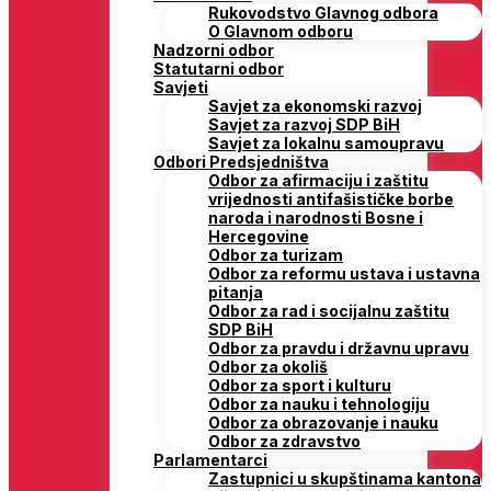
Rukovodstvo Glavnog odbora
O Glavnom odboru
Nadzorni odbor
Statutarni odbor
Savjeti
Savjet za ekonomski razvoj
Savjet za razvoj SDP BiH
Savjet za lokalnu samoupravu
Odbori Predsjedništva
Odbor za afirmaciju i zaštitu
vrijednosti antifašističke borbe
naroda i narodnosti Bosne i
Hercegovine
Odbor za turizam
Odbor za reformu ustava i ustavna
pitanja
Odbor za rad i socijalnu zaštitu
SDP BiH
Odbor za pravdu i državnu upravu
Odbor za okoliš
Odbor za sport i kulturu
Odbor za nauku i tehnologiju
Odbor za obrazovanje i nauku
Odbor za zdravstvo
Parlamentarci
Zastupnici u skupštinama kantona