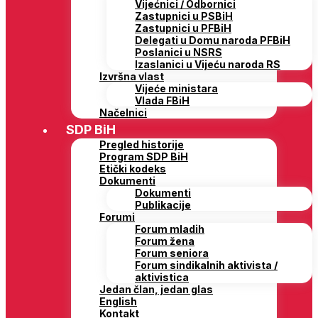
Vijećnici / Odbornici
Zastupnici u PSBiH
Zastupnici u PFBiH
Delegati u Domu naroda PFBiH
Poslanici u NSRS
Izaslanici u Vijeću naroda RS
Izvršna vlast
Vijeće ministara
Vlada FBiH
Načelnici
SDP BiH
Pregled historije
Program SDP BiH
Etički kodeks
Dokumenti
Dokumenti
Publikacije
Forumi
Forum mladih
Forum žena
Forum seniora
Forum sindikalnih aktivista /
aktivistica
Jedan član, jedan glas
English
Kontakt