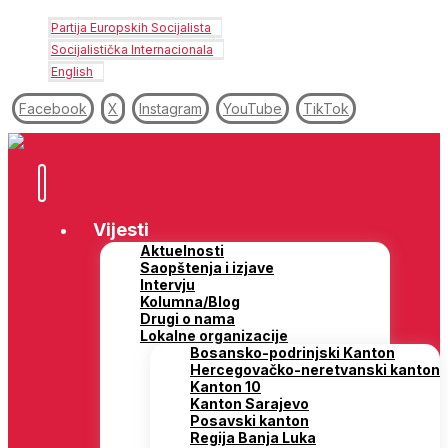
Partija Europskih Socijalista
Socijalistička Internacionala
English
Facebook
X
Instagram
YouTube
TikTok
Vijesti
Aktuelnosti
Saopštenja i izjave
Intervju
Kolumna/Blog
Drugi o nama
Lokalne organizacije
Bosansko-podrinjski Kanton
Hercegovačko-neretvanski kanton
Kanton 10
Kanton Sarajevo
Posavski kanton
Regija Banja Luka