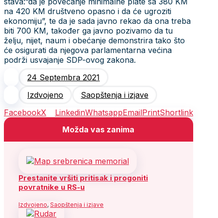
stava:”da je povećanje minimalne plate sa 380 KM
na 420 KM društveno opasno i da će ugroziti
ekonomiju”, te da je sada javno rekao da ona treba
biti 700 KM, također ga javno pozivamo da tu
želju, nijet, naum i obećanje demonstrira tako što
će osigurati da njegova parlamentarna većina
podrži usvajanje SDP-ovog zakona.
24 Septembra 2021
Izdvojeno
Saopštenja i izjave
Facebook
X
Linkedin
Whatsapp
Email
Print
Shortlink
Možda vas zanima
Prestanite vršiti pritisak i progoniti
povratnike u RS-u
Izdvojeno
,
Saopštenja i izjave