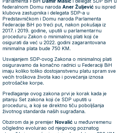
Parlamenta FBiH
Damir Mašić
i delegat SDP BiH u
federalnom Domu naroda
Aner Žuljević
su ispred
klubova zastupnika i delegata SDP-a u
Predstavničkom i Domu naroda Parlamenta
Federacije BiH po treći put, nakon pokušaja iz
2017. i 2019. godine, uputili u parlamentarnu
proceduru Zakon o minimalnoj plati koji će
osigurati da već u 2022. godini zagarantovana
minimalna plata bude 750 KM.
Usvajanjem SDP-ovog Zakona o minimalnoj plati
osiguravamo da konačno radnici u Federaciji BiH
imaju koliko toliko dostojanstvenu platu spram sve
većih troškova života kao i povećanja iznosa
potrošačke korpe.
Predlaganje ovog zakona prvi je korak kada je
pitanju Set zakona koji će SDP uputiti u
proceduru, a koji se direktno tiču poboljšanja
životnog standarda naših sugrađana.
Obzirom da je premijer
Novalić
u međuvremenu
očigledno evoluirao od njegovog poznatog