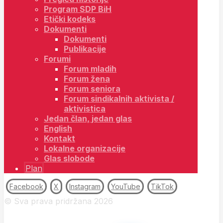
Program SDP BiH
Etički kodeks
Dokumenti
Dokumenti
Publikacije
Forumi
Forum mladih
Forum žena
Forum seniora
Forum sindikalnih aktivista /
aktivistica
Jedan član, jedan glas
English
Kontakt
Lokalne organizacije
Glas slobode
Plan
Facebook
X
Instagram
YouTube
TikTok
© Sva prava pridržana 2026