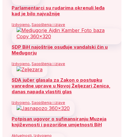
Parlamentarci su rudarima okrenuli leđa
kad je bilo najvažnije
Izdvojeno
,
Saopštenja i izjave
SDP BiH najoštrije osuđuje vandalski čin u
Međugorju
Izdvojeno
,
Saopštenja i izjave
SDA jučer glasala za Zakon o postupku
vanredne uprave u Novoj Željezari Zenica,
danas napada vlastiti glas
Izdvojeno
,
Saopštenja i izjave
Potpisan ugovor o sufinansiranju Muzeja
književnosti i pozorišne umjetnosti BiH
Aktuelnosti
,
Izdvojeno