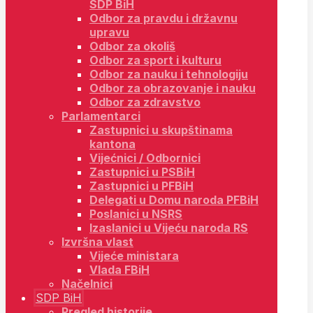
SDP BiH
Odbor za pravdu i državnu
upravu
Odbor za okoliš
Odbor za sport i kulturu
Odbor za nauku i tehnologiju
Odbor za obrazovanje i nauku
Odbor za zdravstvo
Parlamentarci
Zastupnici u skupštinama
kantona
Vijećnici / Odbornici
Zastupnici u PSBiH
Zastupnici u PFBiH
Delegati u Domu naroda PFBiH
Poslanici u NSRS
Izaslanici u Vijeću naroda RS
Izvršna vlast
Vijeće ministara
Vlada FBiH
Načelnici
SDP BiH
Pregled historije