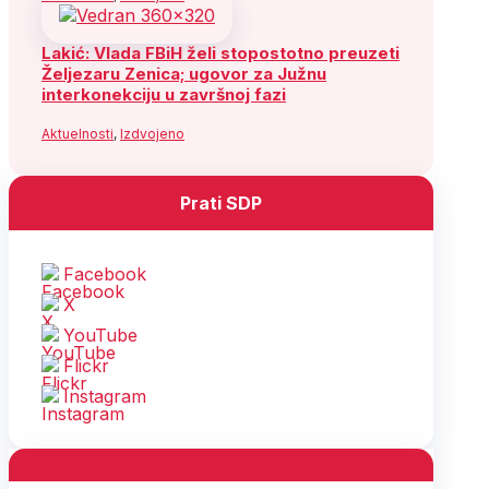
Lakić: Vlada FBiH želi stopostotno preuzeti
Željezaru Zenica; ugovor za Južnu
interkonekciju u završnoj fazi
Aktuelnosti
,
Izdvojeno
Prati SDP
Facebook
X
YouTube
Flickr
Instagram