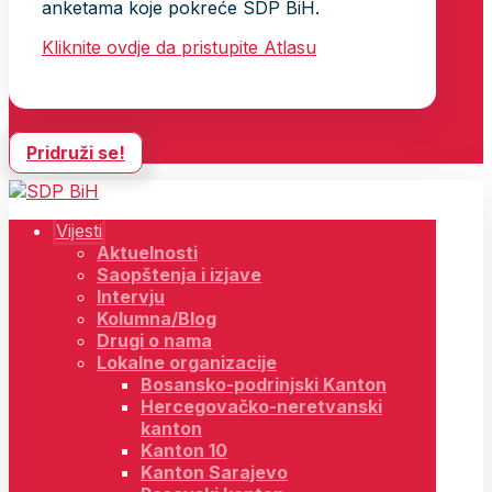
anketama koje pokreće SDP BiH.
Kliknite ovdje da pristupite Atlasu
Pridruži se!
Vijesti
Aktuelnosti
Saopštenja i izjave
Intervju
Kolumna/Blog
Drugi o nama
Lokalne organizacije
Bosansko-podrinjski Kanton
Hercegovačko-neretvanski
kanton
Kanton 10
Kanton Sarajevo