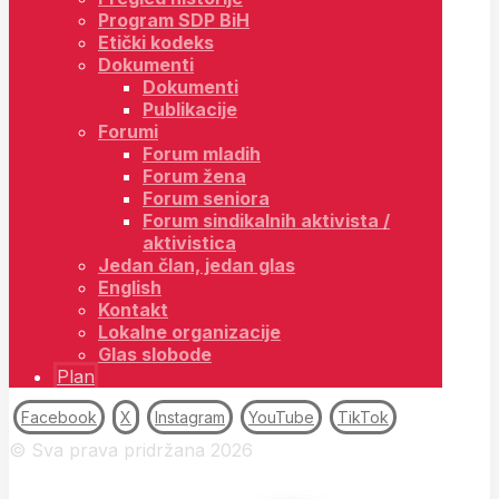
Program SDP BiH
Etički kodeks
Dokumenti
Dokumenti
Publikacije
Forumi
Forum mladih
Forum žena
Forum seniora
Forum sindikalnih aktivista /
aktivistica
Jedan član, jedan glas
English
Kontakt
Lokalne organizacije
Glas slobode
Plan
Facebook
X
Instagram
YouTube
TikTok
© Sva prava pridržana 2026