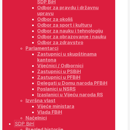
SDP BiH
Odbor za pravdu i državnu
upravu
Odbor za okoliš
Odbor za sport i kulturu
Odbor za nauku i tehnologiju
Odbor za obrazovanje i nauku
Odbor za zdravstvo
Parlamentarci
Zastupnici u skupštinama
kantona
Vijećnici / Odbornici
Zastupnici u PSBiH
Zastupnici u PFBiH
Delegati u Domu naroda PFBiH
Poslanici u NSRS
Izaslanici u Vijeću naroda RS
Izvršna vlast
Vijeće ministara
Vlada FBiH
Načelnici
SDP BiH
Pregled historije