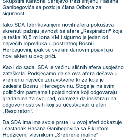
Skupštini Kantona Sarajevo traži smjenu Hasana
Ganibegovića sa pozicije člana Odbora za
sigurnost.
Iako SDA fabrikovanjem novih afera pokušava
skrenuti pažnju javnosti sa afere „Respiratori“ koja
je teška 10,5 miliona KM i sigurno je jedan od
najvećih lopovluka u postratnoj Bosni i
Hercegovini, ipak se svakim danovm pojavljuju
novi akteri u ovoj priči.
Kao i do sada, SDA je većinu sličnih afera uspješno
zataškala. Podsjećamo da se ova afera dešava u
vremenu najveće zdravstvene krize koja je
zadesila Bosnu i Hercegovinu. Stoga je na svim
političkim partijama i pojedincima koji odgovaraju
građanima za svoj rad, obaveza da insistiraju na
odgovornosti svih koji su učestvovali u aferi
„Respiratori“.
Da SDA ima ima svoje prste i u ovoj aferi dokazuje
i sastanak Hasana Ganibegovića sa Fikretom
Hodžićem, vlasnikom „Srebrene maline“ i