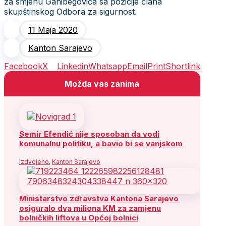
za smjenu Ganibegovića sa pozicije člana
skupštinskog Odbora za sigurnost.
11 Maja 2020
Kanton Sarajevo
Facebook
X
Linkedin
Whatsapp
Email
Print
Shortlink
Možda vas zanima
Semir Efendić nije sposoban da vodi
komunalnu politiku, a bavio bi se vanjskom
Izdvojeno
,
Kanton Sarajevo
Ministarstvo zdravstva Kantona Sarajevo
osiguralo dva miliona KM za zamjenu
bolničkih liftova u Općoj bolnici