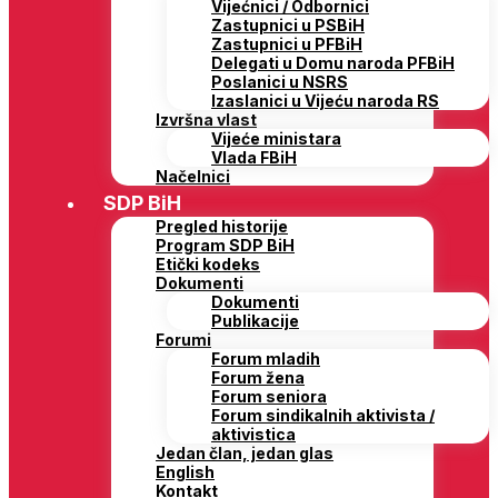
Vijećnici / Odbornici
Zastupnici u PSBiH
Zastupnici u PFBiH
Delegati u Domu naroda PFBiH
Poslanici u NSRS
Izaslanici u Vijeću naroda RS
Izvršna vlast
Vijeće ministara
Vlada FBiH
Načelnici
SDP BiH
Pregled historije
Program SDP BiH
Etički kodeks
Dokumenti
Dokumenti
Publikacije
Forumi
Forum mladih
Forum žena
Forum seniora
Forum sindikalnih aktivista /
aktivistica
Jedan član, jedan glas
English
Kontakt