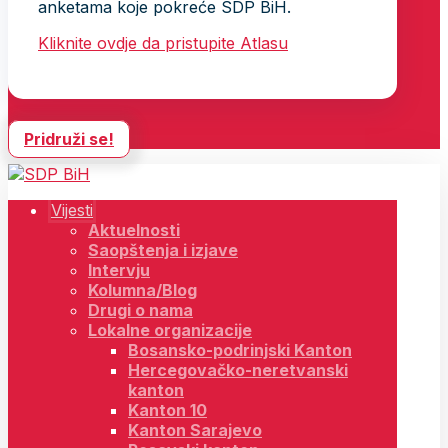
anketama koje pokreće SDP BiH.
Kliknite ovdje da pristupite Atlasu
Pridruži se!
Vijesti
Aktuelnosti
Saopštenja i izjave
Intervju
Kolumna/Blog
Drugi o nama
Lokalne organizacije
Bosansko-podrinjski Kanton
Hercegovačko-neretvanski
kanton
Kanton 10
Kanton Sarajevo