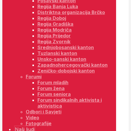
Posavski kanton
Regija Banja Luka
Distriktna organizacija Brčko
Regija Doboj
Regija Gradiška
Regija Modriča
Regija Prijedor
Regija Zvornik
Srednjobosanski kanton
Tuzlanski kanton
Unsko-sanski kanton
Zapadnohercegovački kanton
Zeničko-dobojski kanton
Forumi
Forum mladih
Forum žena
Forum seniora
Forum sindikalnih aktivista i
aktivistica
Odbori i Savjeti
Video
Fotografije
Naši ljudi