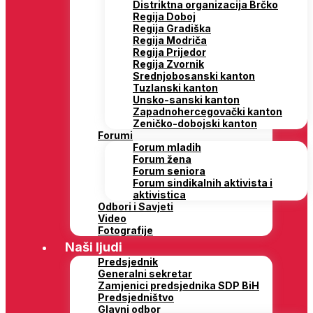
Distriktna organizacija Brčko
Regija Doboj
Regija Gradiška
Regija Modriča
Regija Prijedor
Regija Zvornik
Srednjobosanski kanton
Tuzlanski kanton
Unsko-sanski kanton
Zapadnohercegovački kanton
Zeničko-dobojski kanton
Forumi
Forum mladih
Forum žena
Forum seniora
Forum sindikalnih aktivista i
aktivistica
Odbori i Savjeti
Video
Fotografije
Naši ljudi
Predsjednik
Generalni sekretar
Zamjenici predsjednika SDP BiH
Predsjedništvo
Glavni odbor