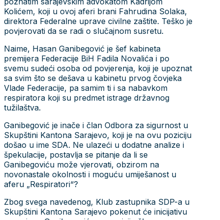
poznatim sarajevskim advokatom Kadrijom
Kolićem, koji u ovoj aferi brani Fahrudina Solaka,
direktora Federalne uprave civilne zaštite. Teško je
povjerovati da se radi o slučajnom susretu.
Naime, Hasan Ganibegović je šef kabineta
premijera Federacije BiH Fadila Novalića i po
svemu sudeći osoba od povjerenja, koji je upoznat
sa svim što se dešava u kabinetu prvog čovjeka
Vlade Federacije, pa samim ti i sa nabavkom
respiratora koji su predmet istrage državnog
tužilaštva.
Ganibegović je inače i član Odbora za sigurnost u
Skupštini Kantona Sarajevo, koji je na ovu poziciju
došao u ime SDA. Ne ulazeći u dodatne analize i
špekulacije, postavlja se pitanje da li se
Ganibegoviću može vjerovati, obzirom na
novonastale okolnosti i moguću umiješanost u
aferu „Respiratori“?
Zbog svega navedenog, Klub zastupnika SDP-a u
Skupštini Kantona Sarajevo pokenut će inicijativu