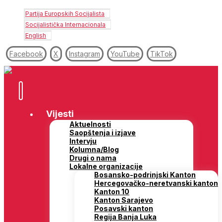
Partija Europskih Socijalista
Socijalistička Internacionala
English
Facebook
X
Instagram
YouTube
TikTok
Vijesti
Aktuelnosti
Saopštenja i izjave
Intervju
Kolumna/Blog
Drugi o nama
Lokalne organizacije
Bosansko-podrinjski Kanton
Hercegovačko-neretvanski kanton
Kanton 10
Kanton Sarajevo
Posavski kanton
Regija Banja Luka