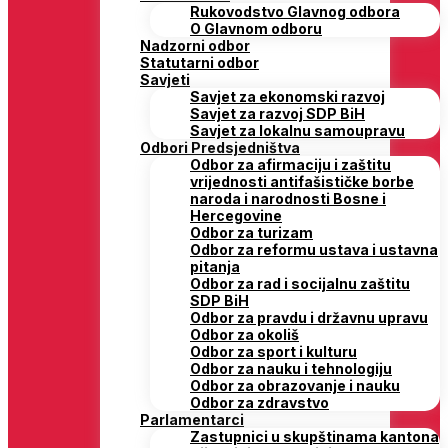
Rukovodstvo Glavnog odbora
O Glavnom odboru
Nadzorni odbor
Statutarni odbor
Savjeti
Savjet za ekonomski razvoj
Savjet za razvoj SDP BiH
Savjet za lokalnu samoupravu
Odbori Predsjedništva
Odbor za afirmaciju i zaštitu
vrijednosti antifašističke borbe
naroda i narodnosti Bosne i
Hercegovine
Odbor za turizam
Odbor za reformu ustava i ustavna
pitanja
Odbor za rad i socijalnu zaštitu
SDP BiH
Odbor za pravdu i državnu upravu
Odbor za okoliš
Odbor za sport i kulturu
Odbor za nauku i tehnologiju
Odbor za obrazovanje i nauku
Odbor za zdravstvo
Parlamentarci
Zastupnici u skupštinama kantona