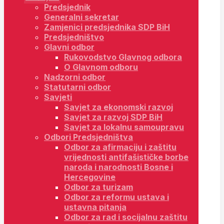
Predsjednik
Generalni sekretar
Zamjenici predsjednika SDP BiH
Predsjedništvo
Glavni odbor
Rukovodstvo Glavnog odbora
O Glavnom odboru
Nadzorni odbor
Statutarni odbor
Savjeti
Savjet za ekonomski razvoj
Savjet za razvoj SDP BiH
Savjet za lokalnu samoupravu
Odbori Predsjedništva
Odbor za afirmaciju i zaštitu
vrijednosti antifašističke borbe
naroda i narodnosti Bosne i
Hercegovine
Odbor za turizam
Odbor za reformu ustava i
ustavna pitanja
Odbor za rad i socijalnu zaštitu