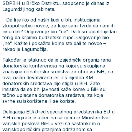
SDPBiH u Brčko Distriktu, saopćeno je danas iz
Lagumdžijinog kabineta.
– Da li je iko od naših ljudi u bh. institucijama
zloupotrijebio novce, za koje sami tvrde da nam ih
nisu dali? Odgovor je bio “ne“. Da li su uplatili ijedan
fenig da krpimo budžetske rupe. Odgovor je bio
„ne“. Kažite i pokažite kome ste dali te novce –
rekao je Lagumdžija.
Također je istaknuo da je zajednički organizirana
donatorska konferencija na kojoj su skupljena
značajna donatorska sredstva za obnovu BiH, na
ovaj način devalvirana jer još nijedna KM
donatorskih sredstava nije stigla u BiH. Zato
insistira da se bh. javnosti kaže kome u BiH su
tačno uplaćena donatorska sredstva, za koje
svrhe su iskorištena ili se koriste.
Delegacija EU/Ured specijalnog predstavnika EU u
BiH reagirala je jučer na saopćenje Ministarstva
vanjskih poslova BiH u vezi sa sastankom o
vanjskopolitičkim pitanjima održanom sa