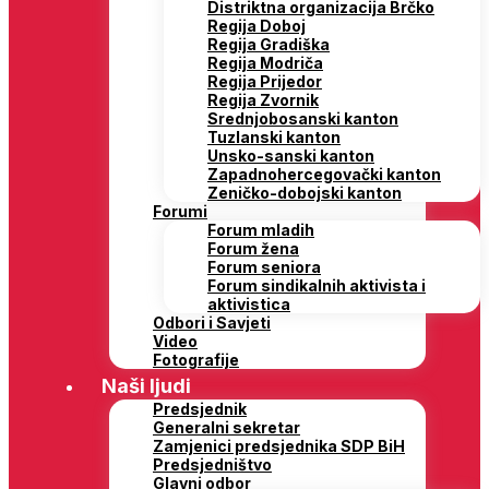
Distriktna organizacija Brčko
Regija Doboj
Regija Gradiška
Regija Modriča
Regija Prijedor
Regija Zvornik
Srednjobosanski kanton
Tuzlanski kanton
Unsko-sanski kanton
Zapadnohercegovački kanton
Zeničko-dobojski kanton
Forumi
Forum mladih
Forum žena
Forum seniora
Forum sindikalnih aktivista i
aktivistica
Odbori i Savjeti
Video
Fotografije
Naši ljudi
Predsjednik
Generalni sekretar
Zamjenici predsjednika SDP BiH
Predsjedništvo
Glavni odbor