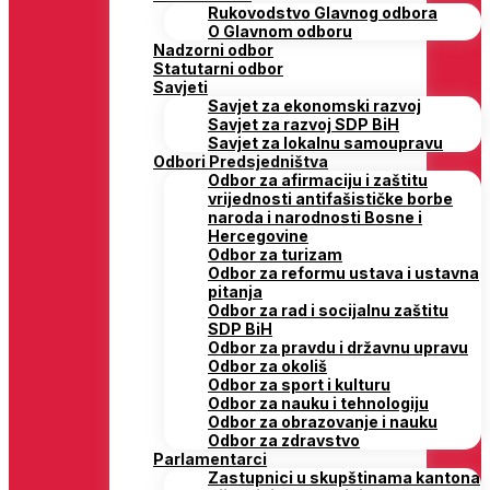
Rukovodstvo Glavnog odbora
O Glavnom odboru
Nadzorni odbor
Statutarni odbor
Savjeti
Savjet za ekonomski razvoj
Savjet za razvoj SDP BiH
Savjet za lokalnu samoupravu
Odbori Predsjedništva
Odbor za afirmaciju i zaštitu
vrijednosti antifašističke borbe
naroda i narodnosti Bosne i
Hercegovine
Odbor za turizam
Odbor za reformu ustava i ustavna
pitanja
Odbor za rad i socijalnu zaštitu
SDP BiH
Odbor za pravdu i državnu upravu
Odbor za okoliš
Odbor za sport i kulturu
Odbor za nauku i tehnologiju
Odbor za obrazovanje i nauku
Odbor za zdravstvo
Parlamentarci
Zastupnici u skupštinama kantona