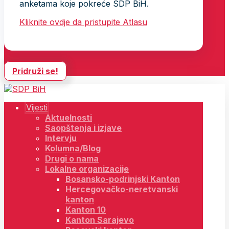
anketama koje pokreće SDP BiH.
Kliknite ovdje da pristupite Atlasu
Pridruži se!
Vijesti
Aktuelnosti
Saopštenja i izjave
Intervju
Kolumna/Blog
Drugi o nama
Lokalne organizacije
Bosansko-podrinjski Kanton
Hercegovačko-neretvanski
kanton
Kanton 10
Kanton Sarajevo