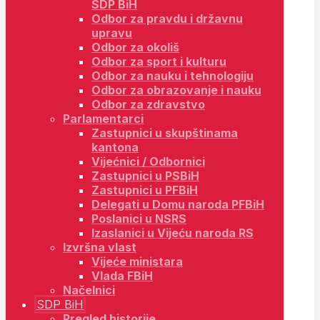
SDP BiH
Odbor za pravdu i državnu
upravu
Odbor za okoliš
Odbor za sport i kulturu
Odbor za nauku i tehnologiju
Odbor za obrazovanje i nauku
Odbor za zdravstvo
Parlamentarci
Zastupnici u skupštinama
kantona
Vijećnici / Odbornici
Zastupnici u PSBiH
Zastupnici u PFBiH
Delegati u Domu naroda PFBiH
Poslanici u NSRS
Izaslanici u Vijeću naroda RS
Izvršna vlast
Vijeće ministara
Vlada FBiH
Načelnici
SDP BiH
Pregled historije