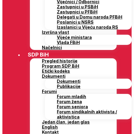
Vijećnici / Odbornici
Zastupnici u PSBiH
Zastupnici u PFBiH
Delegati u Domu naroda PFBiH
Poslanici u NSRS
Izaslanici u Vijeću naroda RS
Izvršna vlast
Vijeće ministara
Vlada FBiH
Načelnici
SDP BiH
Pregled historije
Program SDP BiH
Etički kodeks
Dokumenti
Dokumenti
Publikacije
Forumi
Forum mladih
Forum žena
Forum seniora
Forum sindikalnih aktivista /
aktivistica
Jedan član, jedan glas
English
Kontakt