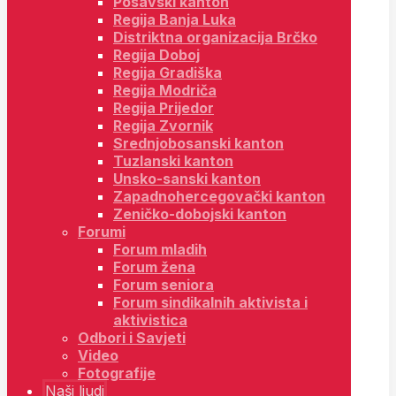
Posavski kanton
Regija Banja Luka
Distriktna organizacija Brčko
Regija Doboj
Regija Gradiška
Regija Modriča
Regija Prijedor
Regija Zvornik
Srednjobosanski kanton
Tuzlanski kanton
Unsko-sanski kanton
Zapadnohercegovački kanton
Zeničko-dobojski kanton
Forumi
Forum mladih
Forum žena
Forum seniora
Forum sindikalnih aktivista i
aktivistica
Odbori i Savjeti
Video
Fotografije
Naši ljudi