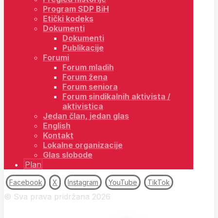
Program SDP BiH
Etički kodeks
Dokumenti
Dokumenti
Publikacije
Forumi
Forum mladih
Forum žena
Forum seniora
Forum sindikalnih aktivista /
aktivistica
Jedan član, jedan glas
English
Kontakt
Lokalne organizacije
Glas slobode
Plan
Facebook
X
Instagram
YouTube
TikTok
© Sva prava pridržana 2026