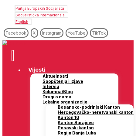
Partija Europskih Socijalista
Socijalistička Internacionala
English
Facebook
X
Instagram
YouTube
TikTok
Vijesti
Aktuelnosti
Saopštenja i izjave
Intervju
Kolumna/Blog
Drugi o nama
Lokalne organizacije
Bosansko-podrinjski Kanton
Hercegovačko-neretvanski kanton
Kanton 10
Kanton Sarajevo
Posavski kanton
Regija Banja Luka