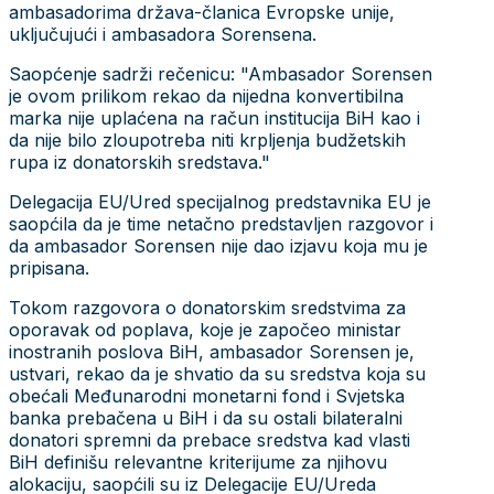
ambasadorima država-članica Evropske unije,
uključujući i ambasadora Sorensena.
Saopćenje sadrži rečenicu: "Ambasador Sorensen
je ovom prilikom rekao da nijedna konvertibilna
marka nije uplaćena na račun institucija BiH kao i
da nije bilo zloupotreba niti krpljenja budžetskih
rupa iz donatorskih sredstava."
Delegacija EU/Ured specijalnog predstavnika EU je
saopćila da je time netačno predstavljen razgovor i
da ambasador Sorensen nije dao izjavu koja mu je
pripisana.
Tokom razgovora o donatorskim sredstvima za
oporavak od poplava, koje je započeo ministar
inostranih poslova BiH, ambasador Sorensen je,
ustvari, rekao da je shvatio da su sredstva koja su
obećali Međunarodni monetarni fond i Svjetska
banka prebačena u BiH i da su ostali bilateralni
donatori spremni da prebace sredstva kad vlasti
BiH definišu relevantne kriterijume za njihovu
alokaciju, saopćili su iz Delegacije EU/Ureda