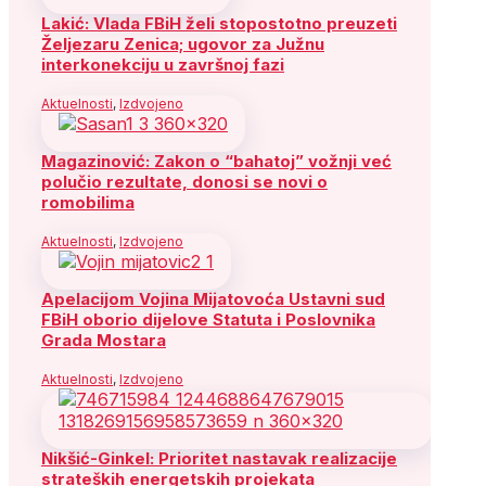
Lakić: Vlada FBiH želi stopostotno preuzeti
Željezaru Zenica; ugovor za Južnu
interkonekciju u završnoj fazi
Aktuelnosti
,
Izdvojeno
Magazinović: Zakon o “bahatoj” vožnji već
polučio rezultate, donosi se novi o
romobilima
Aktuelnosti
,
Izdvojeno
Apelacijom Vojina Mijatovoća Ustavni sud
FBiH oborio dijelove Statuta i Poslovnika
Grada Mostara
Aktuelnosti
,
Izdvojeno
Nikšić-Ginkel: Prioritet nastavak realizacije
strateških energetskih projekata