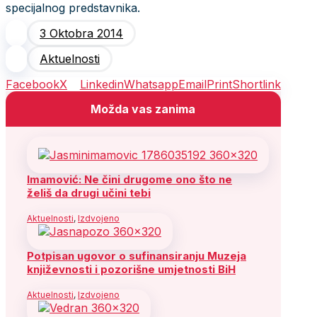
specijalnog predstavnika.
3 Oktobra 2014
Aktuelnosti
Facebook
X
Linkedin
Whatsapp
Email
Print
Shortlink
Možda vas zanima
Imamović: Ne čini drugome ono što ne
želiš da drugi učini tebi
Aktuelnosti
,
Izdvojeno
Potpisan ugovor o sufinansiranju Muzeja
književnosti i pozorišne umjetnosti BiH
Aktuelnosti
,
Izdvojeno