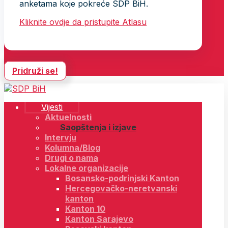
anketama koje pokreće SDP BiH.
Kliknite ovdje da pristupite Atlasu
Pridruži se!
Vijesti
Aktuelnosti
Saopštenja i izjave
Intervju
Kolumna/Blog
Drugi o nama
Lokalne organizacije
Bosansko-podrinjski Kanton
Hercegovačko-neretvanski
kanton
Kanton 10
Kanton Sarajevo