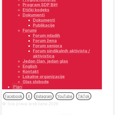
Program SDP BiH
Etički kodeks
Dokumenti
Dokumenti
Publikacije
Forumi
Forum mladih
Forum žena
Forum seniora
Forum sindikalnih aktivista /
aktivistica
Jedan član, jedan glas
English
Kontakt
Lokalne organizacije
Glas slobode
Plan
Facebook
X
Instagram
YouTube
TikTok
© Sva prava pridržana 2026