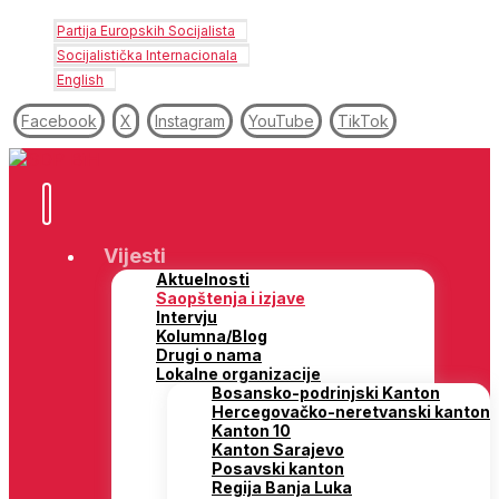
Partija Europskih Socijalista
Socijalistička Internacionala
English
Facebook
X
Instagram
YouTube
TikTok
Vijesti
Aktuelnosti
Saopštenja i izjave
Intervju
Kolumna/Blog
Drugi o nama
Lokalne organizacije
Bosansko-podrinjski Kanton
Hercegovačko-neretvanski kanton
Kanton 10
Kanton Sarajevo
Posavski kanton
Regija Banja Luka