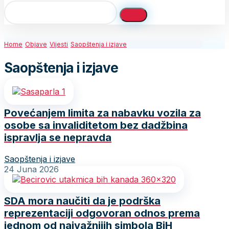
Home
Objave
Vijesti
Saopštenja i izjave
Saopštenja i izjave
Povećanjem limita za nabavku vozila za
osobe sa invaliditetom bez dadžbina
ispravlja se nepravda
Saopštenja i izjave
24 Juna 2026
SDA mora naučiti da je podrška
reprezentaciji odgovoran odnos prema
jednom od najvažnijih simbola BiH