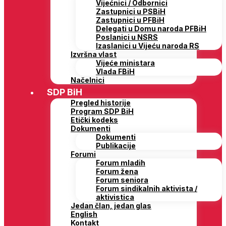
Vijećnici / Odbornici
Zastupnici u PSBiH
Zastupnici u PFBiH
Delegati u Domu naroda PFBiH
Poslanici u NSRS
Izaslanici u Vijeću naroda RS
Izvršna vlast
Vijeće ministara
Vlada FBiH
Načelnici
SDP BiH
Pregled historije
Program SDP BiH
Etički kodeks
Dokumenti
Dokumenti
Publikacije
Forumi
Forum mladih
Forum žena
Forum seniora
Forum sindikalnih aktivista /
aktivistica
Jedan član, jedan glas
English
Kontakt