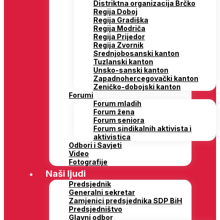
Distriktna organizacija Brčko
Regija Doboj
Regija Gradiška
Regija Modriča
Regija Prijedor
Regija Zvornik
Srednjobosanski kanton
Tuzlanski kanton
Unsko-sanski kanton
Zapadnohercegovački kanton
Zeničko-dobojski kanton
Forumi
Forum mladih
Forum žena
Forum seniora
Forum sindikalnih aktivista i
aktivistica
Odbori i Savjeti
Video
Fotografije
Naši ljudi
Predsjednik
Generalni sekretar
Zamjenici predsjednika SDP BiH
Predsjedništvo
Glavni odbor