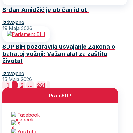
Srđan Amidžić je običan idiot!
Izdvojeno
19 Maja 2026
SDP BiH pozdravlja usvajanje Zakona o
bahatoj vožnji: Važan alat za zaštitu
života!
Izdvojeno
15 Maja 2026
Posts
1
2
3
…
261
pagination
Prati SDP
Facebook
X
YouTube