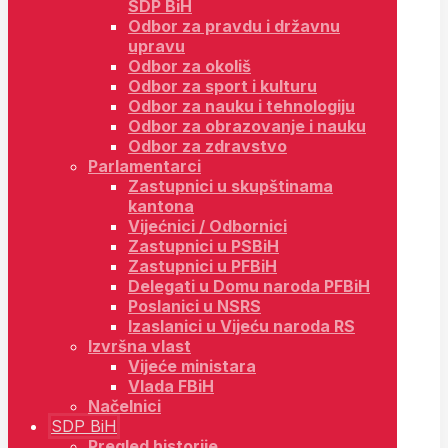
SDP BiH
Odbor za pravdu i državnu
upravu
Odbor za okoliš
Odbor za sport i kulturu
Odbor za nauku i tehnologiju
Odbor za obrazovanje i nauku
Odbor za zdravstvo
Parlamentarci
Zastupnici u skupštinama
kantona
Vijećnici / Odbornici
Zastupnici u PSBiH
Zastupnici u PFBiH
Delegati u Domu naroda PFBiH
Poslanici u NSRS
Izaslanici u Vijeću naroda RS
Izvršna vlast
Vijeće ministara
Vlada FBiH
Načelnici
SDP BiH
Pregled historije