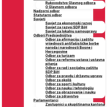
Rukovodstvo Glavnog odbora
O Glavnom odboru
Nadzorni odbor
Statutarni odbor
Savjeti
Savjet za ekonomski razvoj
Savjet za razvoj SDP BiH
Savjet za lokalnu samoupravu
Odbori Predsjedništva
Odbor za afirmaciju i zaštitu
vrijednosti antifašističke borbe
naroda i narodnosti Bosne i
Hercegovine
Odbor za turizam
Odbor za reformu ustava i ustavna
pitanja
Odbor za rad i socijalnu zaštitu
SDP BiH
Odbor za pravdu i državnu upravu
Odbor za okoliš
Odbor za sport i kulturu
Odbor za nauku i tehnologiju
Odbor za obrazovanje i nauku
Odbor za zdravstvo
Parlamentarci
Zastupnici u skupštinama kantona