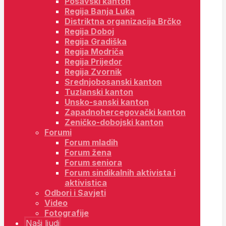
Posavski kanton
Regija Banja Luka
Distriktna organizacija Brčko
Regija Doboj
Regija Gradiška
Regija Modriča
Regija Prijedor
Regija Zvornik
Srednjobosanski kanton
Tuzlanski kanton
Unsko-sanski kanton
Zapadnohercegovački kanton
Zeničko-dobojski kanton
Forumi
Forum mladih
Forum žena
Forum seniora
Forum sindikalnih aktivista i
aktivistica
Odbori i Savjeti
Video
Fotografije
Naši ljudi