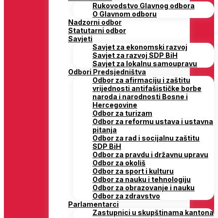
Rukovodstvo Glavnog odbora
O Glavnom odboru
Nadzorni odbor
Statutarni odbor
Savjeti
Savjet za ekonomski razvoj
Savjet za razvoj SDP BiH
Savjet za lokalnu samoupravu
Odbori Predsjedništva
Odbor za afirmaciju i zaštitu
vrijednosti antifašističke borbe
naroda i narodnosti Bosne i
Hercegovine
Odbor za turizam
Odbor za reformu ustava i ustavna
pitanja
Odbor za rad i socijalnu zaštitu
SDP BiH
Odbor za pravdu i državnu upravu
Odbor za okoliš
Odbor za sport i kulturu
Odbor za nauku i tehnologiju
Odbor za obrazovanje i nauku
Odbor za zdravstvo
Parlamentarci
Zastupnici u skupštinama kantona