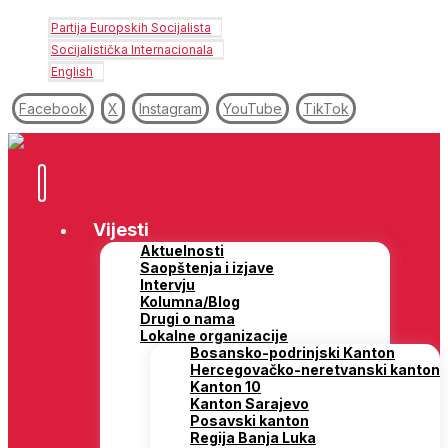
Partija Europskih Socijalista
Socijalistička Internacionala
English
Facebook
X
Instagram
YouTube
TikTok
Vijesti
Aktuelnosti
Saopštenja i izjave
Intervju
Kolumna/Blog
Drugi o nama
Lokalne organizacije
Bosansko-podrinjski Kanton
Hercegovačko-neretvanski kanton
Kanton 10
Kanton Sarajevo
Posavski kanton
Regija Banja Luka