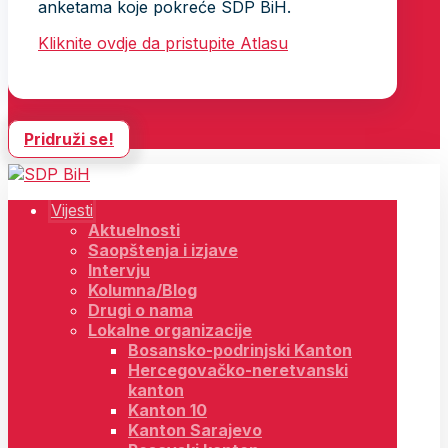
anketama koje pokreće SDP BiH.
Kliknite ovdje da pristupite Atlasu
Pridruži se!
Vijesti
Aktuelnosti
Saopštenja i izjave
Intervju
Kolumna/Blog
Drugi o nama
Lokalne organizacije
Bosansko-podrinjski Kanton
Hercegovačko-neretvanski
kanton
Kanton 10
Kanton Sarajevo