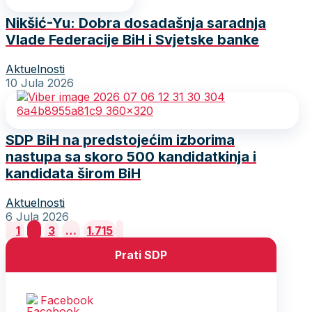
Nikšić-Yu: Dobra dosadašnja saradnja
Vlade Federacije BiH i Svjetske banke
Aktuelnosti
10 Jula 2026
SDP BiH na predstojećim izborima
nastupa sa skoro 500 kandidatkinja i
kandidata širom BiH
Aktuelnosti
6 Jula 2026
Posts
1
2
3
…
1.715
pagination
Prati SDP
Facebook