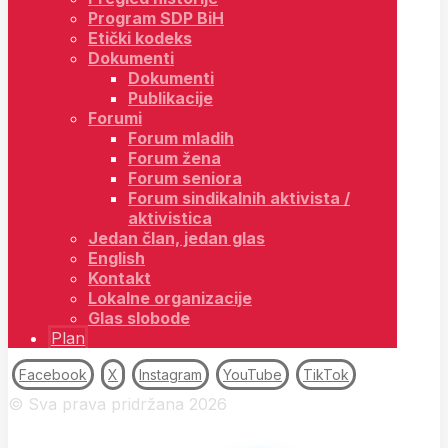
Program SDP BiH
Etički kodeks
Dokumenti
Dokumenti
Publikacije
Forumi
Forum mladih
Forum žena
Forum seniora
Forum sindikalnih aktivista /
aktivistica
Jedan član, jedan glas
English
Kontakt
Lokalne organizacije
Glas slobode
Plan
Facebook
X
Instagram
YouTube
TikTok
© Sva prava pridržana 2026