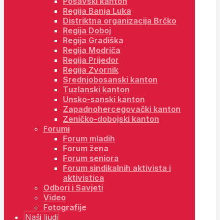
Posavski kanton
Regija Banja Luka
Distriktna organizacija Brčko
Regija Doboj
Regija Gradiška
Regija Modriča
Regija Prijedor
Regija Zvornik
Srednjobosanski kanton
Tuzlanski kanton
Unsko-sanski kanton
Zapadnohercegovački kanton
Zeničko-dobojski kanton
Forumi
Forum mladih
Forum žena
Forum seniora
Forum sindikalnih aktivista i
aktivistica
Odbori i Savjeti
Video
Fotografije
Naši ljudi