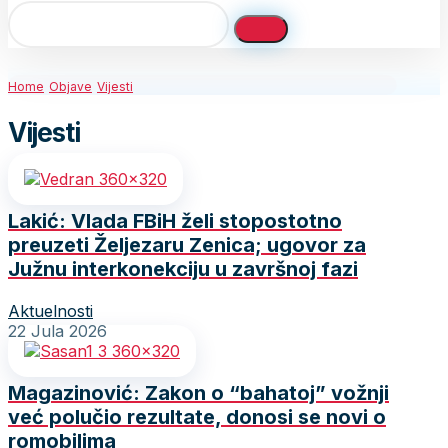
Home
Objave
Vijesti
Vijesti
Lakić: Vlada FBiH želi stopostotno
preuzeti Željezaru Zenica; ugovor za
Južnu interkonekciju u završnoj fazi
Aktuelnosti
22 Jula 2026
Magazinović: Zakon o “bahatoj” vožnji
već polučio rezultate, donosi se novi o
romobilima