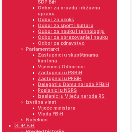
SDP BiH
Odbor za pravdu i državnu
upravu
Odbor za okoliš
Odbor za sport i kulturu
Odbor za nauku i tehnologiju
Odbor za obrazovanje i nauku
Odbor za zdravstvo
Parlamentarci
Zastupnici u skupštinama
kantona
Vijećnici / Odbornici
Zastupnici u PSBiH
Zastupnici u PFBiH
Delegati u Domu naroda PFBiH
Poslanici u NSRS
Izaslanici u Vijeću naroda RS
Izvršna vlast
Vijeće ministara
Vlada FBiH
Načelnici
SDP BiH
Pregled historije