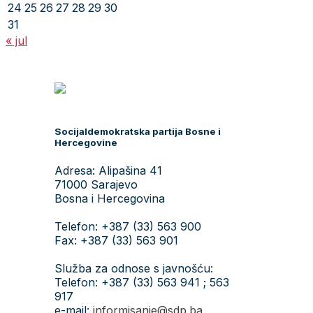
24
25
26
27
28
29
30
31
« jul
Socijaldemokratska partija Bosne i
Hercegovine
Adresa: Alipašina 41
71000 Sarajevo
Bosna i Hercegovina
Telefon: +387 (33) 563 900
Fax: +387 (33) 563 901
Služba za odnose s javnošću:
Telefon: +387 (33) 563 941 ; 563
917
e-mail:
informisanje@sdp.ba