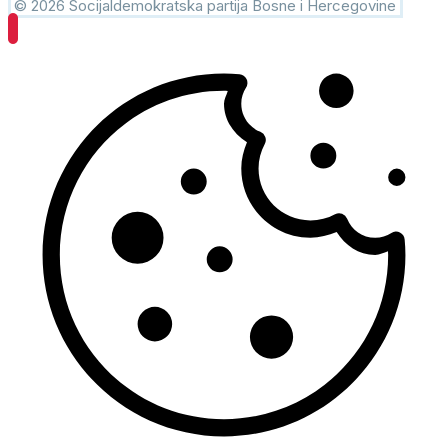
© 2026 Socijaldemokratska partija Bosne i Hercegovine