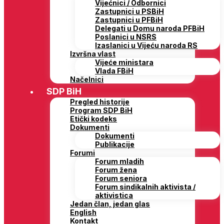
Vijećnici / Odbornici
Zastupnici u PSBiH
Zastupnici u PFBiH
Delegati u Domu naroda PFBiH
Poslanici u NSRS
Izaslanici u Vijeću naroda RS
Izvršna vlast
Vijeće ministara
Vlada FBiH
Načelnici
SDP BiH
Pregled historije
Program SDP BiH
Etički kodeks
Dokumenti
Dokumenti
Publikacije
Forumi
Forum mladih
Forum žena
Forum seniora
Forum sindikalnih aktivista /
aktivistica
Jedan član, jedan glas
English
Kontakt