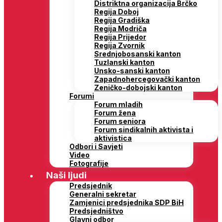
Distriktna organizacija Brčko
Regija Doboj
Regija Gradiška
Regija Modriča
Regija Prijedor
Regija Zvornik
Srednjobosanski kanton
Tuzlanski kanton
Unsko-sanski kanton
Zapadnohercegovački kanton
Zeničko-dobojski kanton
Forumi
Forum mladih
Forum žena
Forum seniora
Forum sindikalnih aktivista i
aktivistica
Odbori i Savjeti
Video
Fotografije
Naši ljudi
Predsjednik
Generalni sekretar
Zamjenici predsjednika SDP BiH
Predsjedništvo
Glavni odbor