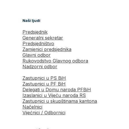
Naši ljudi
Predsjednik
Generalni sekretar
Predsjedništvo
Zamjenici predsjednika
Glavni odbor
Rukovodstvo Glavnog odbora
Nadzorni odbor
Zastupnici u PS BiH
Zastupnici u PF BiH
Delegati u Domu naroda PFBiH
Izaslanici u Vijeću naroda RS
Zastupnici u skupštinama kantona
Načelnici
Vijećnici / Odbornici