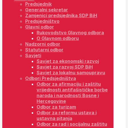
Predsjednik
Generalni sekretar
Zamjenici predsjednika SDP BiH
Predsjedništvo
Glavni odbor
Rukovodstvo Glavnog odbora
O Glavnom odboru
Nadzorni odbor
Statutarni odbor
Savjeti
Savjet za ekonomski razvoj
Savjet za razvoj SDP BiH
Savjet za lokalnu samoupravu
Odbori Predsjedništva
Odbor za afirmaciju i zaštitu
vrijednosti antifašističke borbe
naroda i narodnosti Bosne i
Hercegovine
Odbor za turizam
Odbor za reformu ustava i
ustavna pitanja
Odbor za rad i socijalnu zaštitu