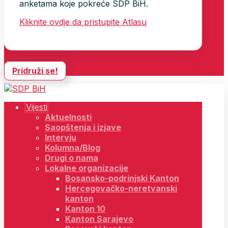
anketama koje pokreće SDP BiH.
Kliknite ovdje da pristupite Atlasu
Pridruži se!
Vijesti
Aktuelnosti
Saopštenja i izjave
Intervju
Kolumna/Blog
Drugi o nama
Lokalne organizacije
Bosansko-podrinjski Kanton
Hercegovačko-neretvanski
kanton
Kanton 10
Kanton Sarajevo