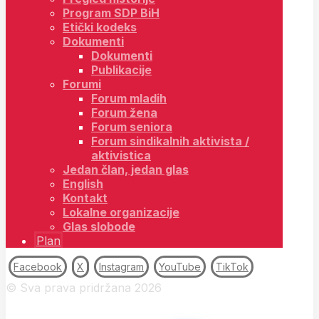
Program SDP BiH
Etički kodeks
Dokumenti
Dokumenti
Publikacije
Forumi
Forum mladih
Forum žena
Forum seniora
Forum sindikalnih aktivista /
aktivistica
Jedan član, jedan glas
English
Kontakt
Lokalne organizacije
Glas slobode
Plan
Facebook
X
Instagram
YouTube
TikTok
© Sva prava pridržana 2026