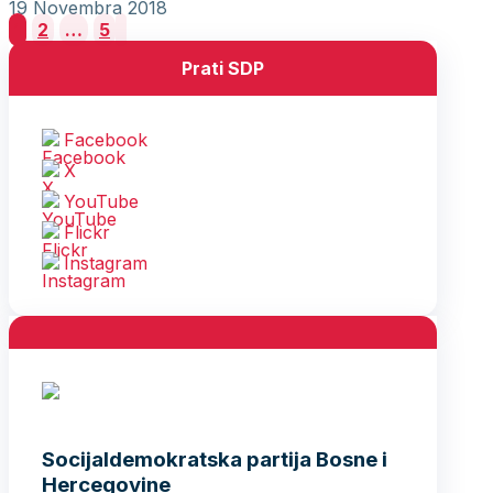
19 Novembra 2018
Posts
1
2
…
5
pagination
Prati SDP
Facebook
X
YouTube
Flickr
Instagram
Socijaldemokratska partija Bosne i
Hercegovine