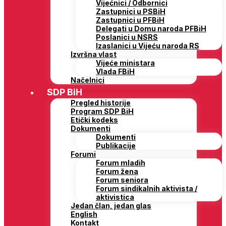
Vijećnici / Odbornici
Zastupnici u PSBiH
Zastupnici u PFBiH
Delegati u Domu naroda PFBiH
Poslanici u NSRS
Izaslanici u Vijeću naroda RS
Izvršna vlast
Vijeće ministara
Vlada FBiH
Načelnici
SDP BiH
Pregled historije
Program SDP BiH
Etički kodeks
Dokumenti
Dokumenti
Publikacije
Forumi
Forum mladih
Forum žena
Forum seniora
Forum sindikalnih aktivista /
aktivistica
Jedan član, jedan glas
English
Kontakt