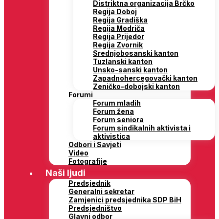
Distriktna organizacija Brčko
Regija Doboj
Regija Gradiška
Regija Modriča
Regija Prijedor
Regija Zvornik
Srednjobosanski kanton
Tuzlanski kanton
Unsko-sanski kanton
Zapadnohercegovački kanton
Zeničko-dobojski kanton
Forumi
Forum mladih
Forum žena
Forum seniora
Forum sindikalnih aktivista i
aktivistica
Odbori i Savjeti
Video
Fotografije
Naši ljudi
Predsjednik
Generalni sekretar
Zamjenici predsjednika SDP BiH
Predsjedništvo
Glavni odbor