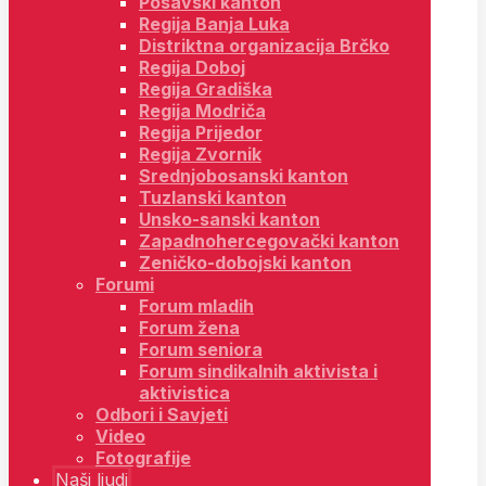
Posavski kanton
Regija Banja Luka
Distriktna organizacija Brčko
Regija Doboj
Regija Gradiška
Regija Modriča
Regija Prijedor
Regija Zvornik
Srednjobosanski kanton
Tuzlanski kanton
Unsko-sanski kanton
Zapadnohercegovački kanton
Zeničko-dobojski kanton
Forumi
Forum mladih
Forum žena
Forum seniora
Forum sindikalnih aktivista i
aktivistica
Odbori i Savjeti
Video
Fotografije
Naši ljudi