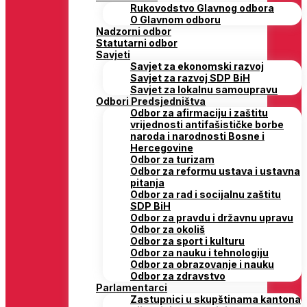
Rukovodstvo Glavnog odbora
O Glavnom odboru
Nadzorni odbor
Statutarni odbor
Savjeti
Savjet za ekonomski razvoj
Savjet za razvoj SDP BiH
Savjet za lokalnu samoupravu
Odbori Predsjedništva
Odbor za afirmaciju i zaštitu
vrijednosti antifašističke borbe
naroda i narodnosti Bosne i
Hercegovine
Odbor za turizam
Odbor za reformu ustava i ustavna
pitanja
Odbor za rad i socijalnu zaštitu
SDP BiH
Odbor za pravdu i državnu upravu
Odbor za okoliš
Odbor za sport i kulturu
Odbor za nauku i tehnologiju
Odbor za obrazovanje i nauku
Odbor za zdravstvo
Parlamentarci
Zastupnici u skupštinama kantona