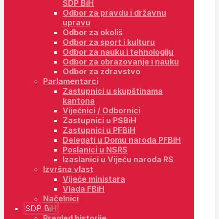
SDP BiH
Odbor za pravdu i državnu
upravu
Odbor za okoliš
Odbor za sport i kulturu
Odbor za nauku i tehnologiju
Odbor za obrazovanje i nauku
Odbor za zdravstvo
Parlamentarci
Zastupnici u skupštinama
kantona
Vijećnici / Odbornici
Zastupnici u PSBiH
Zastupnici u PFBiH
Delegati u Domu naroda PFBiH
Poslanici u NSRS
Izaslanici u Vijeću naroda RS
Izvršna vlast
Vijeće ministara
Vlada FBiH
Načelnici
SDP BiH
Pregled historije