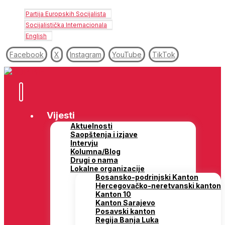
Partija Europskih Socijalista
Socijalistička Internacionala
English
Facebook
X
Instagram
YouTube
TikTok
Vijesti
Aktuelnosti
Saopštenja i izjave
Intervju
Kolumna/Blog
Drugi o nama
Lokalne organizacije
Bosansko-podrinjski Kanton
Hercegovačko-neretvanski kanton
Kanton 10
Kanton Sarajevo
Posavski kanton
Regija Banja Luka