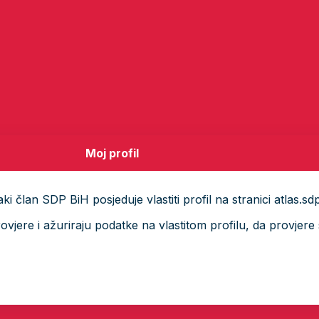
Moj profil
i član SDP BiH posjeduje vlastiti profil na stranici atlas.sd
ere i ažuriraju podatke na vlastitom profilu, da provjere s