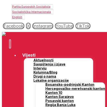
Partija Europskih Socijalista
Socijalistička Internacionala
English
Facebook
X
Instagram
YouTube
TikTok
Vijesti
Aktuelnosti
Saopštenja i izjave
Intervju
Kolumna/Blog
Drugi o nama
Lokalne organizacije
Bosansko-podrinjski Kanton
Hercegovačko-neretvanski kanton
Kanton 10
Kanton Sarajevo
Posavski kanton
Regija Banja Luka