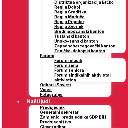
Distriktna organizacija Brčko
Regija Doboj
Regija Gradiška
Regija Modriča
Regija Prijedor
Regija Zvornik
Srednjobosanski kanton
Tuzlanski kanton
Unsko-sanski kanton
Zapadnohercegovački kanton
Zeničko-dobojski kanton
Forumi
Forum mladih
Forum žena
Forum seniora
Forum sindikalnih aktivista i
aktivistica
Odbori i Savjeti
Video
Fotografije
Naši ljudi
Predsjednik
Generalni sekretar
Zamjenici predsjednika SDP BiH
Predsjedništvo
Glavni odbor