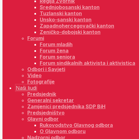
Regija Zvornik
Srednjobosanski kanton
Tuzlanski kanton
Unsko-sanski kanton
Zapadnohercegovački kanton
Zeničko-dobojski kanton
Forumi
Forum mladih
Forum žena
Forum seniora
Forum sindikalnih aktivista i aktivistica
Odbori i Savjeti
Video
Fotografije
Naši ljudi
Predsjednik
Generalni sekretar
Zamjenici predsjednika SDP BiH
Predsjedništvo
Glavni odbor
Rukovodstvo Glavnog odbora
O Glavnom odboru
Nadzorni odbor