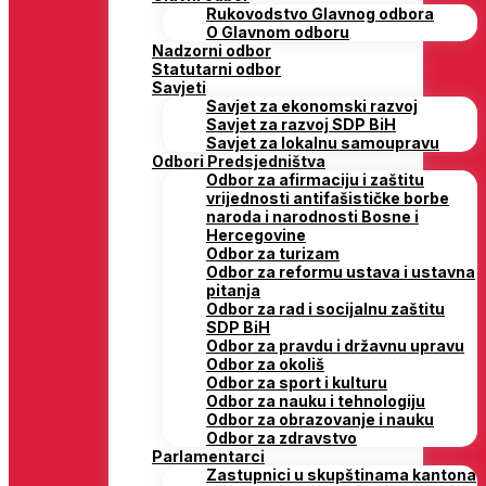
Rukovodstvo Glavnog odbora
O Glavnom odboru
Nadzorni odbor
Statutarni odbor
Savjeti
Savjet za ekonomski razvoj
Savjet za razvoj SDP BiH
Savjet za lokalnu samoupravu
Odbori Predsjedništva
Odbor za afirmaciju i zaštitu
vrijednosti antifašističke borbe
naroda i narodnosti Bosne i
Hercegovine
Odbor za turizam
Odbor za reformu ustava i ustavna
pitanja
Odbor za rad i socijalnu zaštitu
SDP BiH
Odbor za pravdu i državnu upravu
Odbor za okoliš
Odbor za sport i kulturu
Odbor za nauku i tehnologiju
Odbor za obrazovanje i nauku
Odbor za zdravstvo
Parlamentarci
Zastupnici u skupštinama kantona