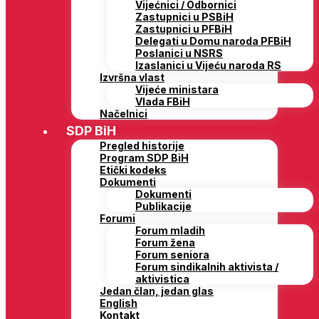
Vijećnici / Odbornici
Zastupnici u PSBiH
Zastupnici u PFBiH
Delegati u Domu naroda PFBiH
Poslanici u NSRS
Izaslanici u Vijeću naroda RS
Izvršna vlast
Vijeće ministara
Vlada FBiH
Načelnici
SDP BiH
Pregled historije
Program SDP BiH
Etički kodeks
Dokumenti
Dokumenti
Publikacije
Forumi
Forum mladih
Forum žena
Forum seniora
Forum sindikalnih aktivista /
aktivistica
Jedan član, jedan glas
English
Kontakt