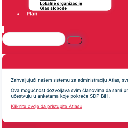
Lokalne organizacije
Glas slobode
Plan
Zahvaljujući našem sistemu za administraciju Atlas, svak
Ova mogućnost dozvoljava svim članovima da sami provj
učestvuju u anketama koje pokreće SDP BiH.
Kliknite ovdje da pristupite Atlasu