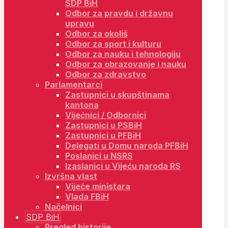
SDP BiH
Odbor za pravdu i državnu
upravu
Odbor za okoliš
Odbor za sport i kulturu
Odbor za nauku i tehnologiju
Odbor za obrazovanje i nauku
Odbor za zdravstvo
Parlamentarci
Zastupnici u skupštinama
kantona
Vijećnici / Odbornici
Zastupnici u PSBiH
Zastupnici u PFBiH
Delegati u Domu naroda PFBiH
Poslanici u NSRS
Izaslanici u Vijeću naroda RS
Izvršna vlast
Vijeće ministara
Vlada FBiH
Načelnici
SDP BiH
Pregled historije