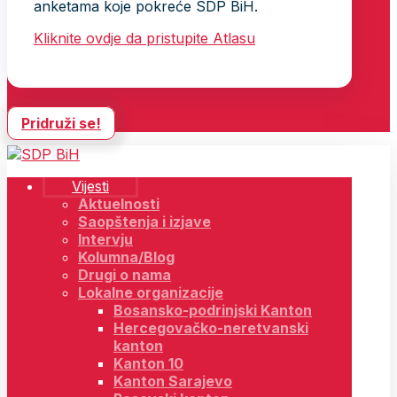
anketama koje pokreće SDP BiH.
Kliknite ovdje da pristupite Atlasu
Pridruži se!
Vijesti
Aktuelnosti
Saopštenja i izjave
Intervju
Kolumna/Blog
Drugi o nama
Lokalne organizacije
Bosansko-podrinjski Kanton
Hercegovačko-neretvanski
kanton
Kanton 10
Kanton Sarajevo