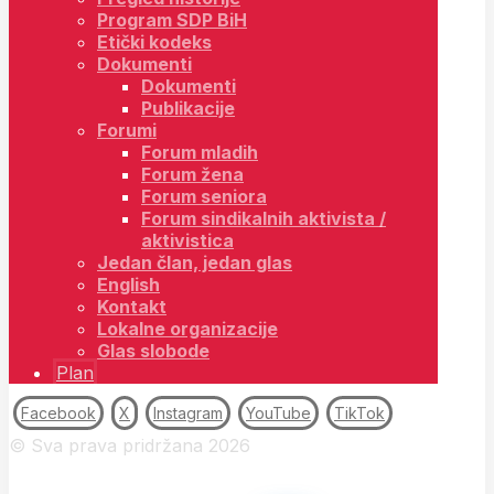
Program SDP BiH
Etički kodeks
Dokumenti
Dokumenti
Publikacije
Forumi
Forum mladih
Forum žena
Forum seniora
Forum sindikalnih aktivista /
aktivistica
Jedan član, jedan glas
English
Kontakt
Lokalne organizacije
Glas slobode
Plan
Facebook
X
Instagram
YouTube
TikTok
© Sva prava pridržana 2026