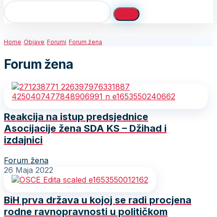
Home
Objave
Forumi
Forum žena
Forum žena
Reakcija na istup predsjednice
Asocijacije žena SDA KS – Džihad i
izdajnici
Forum žena
26 Maja 2022
BiH prva država u kojoj se radi procjena
rodne ravnopravnosti u političkom