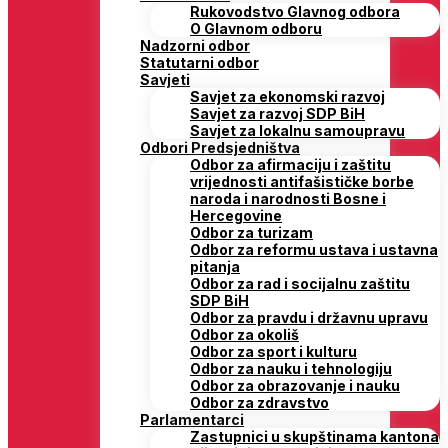
Rukovodstvo Glavnog odbora
O Glavnom odboru
Nadzorni odbor
Statutarni odbor
Savjeti
Savjet za ekonomski razvoj
Savjet za razvoj SDP BiH
Savjet za lokalnu samoupravu
Odbori Predsjedništva
Odbor za afirmaciju i zaštitu
vrijednosti antifašističke borbe
naroda i narodnosti Bosne i
Hercegovine
Odbor za turizam
Odbor za reformu ustava i ustavna
pitanja
Odbor za rad i socijalnu zaštitu
SDP BiH
Odbor za pravdu i državnu upravu
Odbor za okoliš
Odbor za sport i kulturu
Odbor za nauku i tehnologiju
Odbor za obrazovanje i nauku
Odbor za zdravstvo
Parlamentarci
Zastupnici u skupštinama kantona