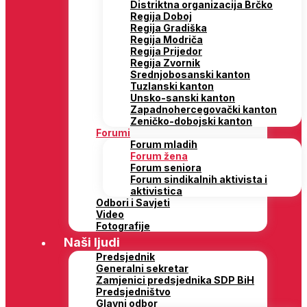
Distriktna organizacija Brčko
Regija Doboj
Regija Gradiška
Regija Modriča
Regija Prijedor
Regija Zvornik
Srednjobosanski kanton
Tuzlanski kanton
Unsko-sanski kanton
Zapadnohercegovački kanton
Zeničko-dobojski kanton
Forumi
Forum mladih
Forum žena
Forum seniora
Forum sindikalnih aktivista i
aktivistica
Odbori i Savjeti
Video
Fotografije
Naši ljudi
Predsjednik
Generalni sekretar
Zamjenici predsjednika SDP BiH
Predsjedništvo
Glavni odbor