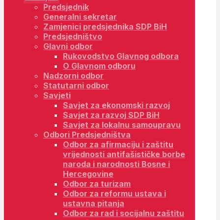
Predsjednik
Generalni sekretar
Zamjenici predsjednika SDP BiH
Predsjedništvo
Glavni odbor
Rukovodstvo Glavnog odbora
O Glavnom odboru
Nadzorni odbor
Statutarni odbor
Savjeti
Savjet za ekonomski razvoj
Savjet za razvoj SDP BiH
Savjet za lokalnu samoupravu
Odbori Predsjedništva
Odbor za afirmaciju i zaštitu
vrijednosti antifašističke borbe
naroda i narodnosti Bosne i
Hercegovine
Odbor za turizam
Odbor za reformu ustava i
ustavna pitanja
Odbor za rad i socijalnu zaštitu