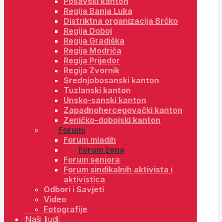
Posavski kanton
Regija Banja Luka
Distriktna organizacija Brčko
Regija Doboj
Regija Gradiška
Regija Modriča
Regija Prijedor
Regija Zvornik
Srednjobosanski kanton
Tuzlanski kanton
Unsko-sanski kanton
Zapadnohercegovački kanton
Zeničko-dobojski kanton
Forumi
Forum mladih
Forum žena
Forum seniora
Forum sindikalnih aktivista i
aktivistica
Odbori i Savjeti
Video
Fotografije
Naši ljudi