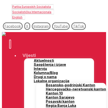
Partija Europskih Socijalista
Socijalistička Internacionala
English
Facebook
X
Instagram
YouTube
TikTok
Vijesti
Aktuelnosti
Saopštenja i izjave
Intervju
Kolumna/Blog
Drugi o nama
Lokalne organizacije
Bosansko-podrinjski Kanton
Hercegovačko-neretvanski kanton
Kanton 10
Kanton Sarajevo
Posavski kanton
Regija Banja Luka