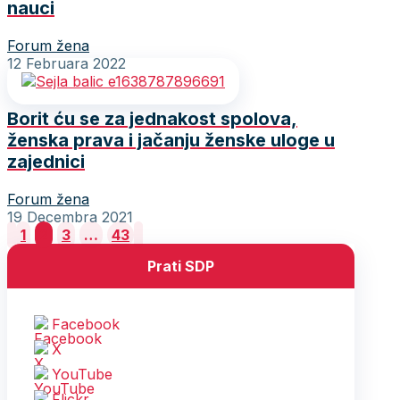
nauci
Forum žena
12 Februara 2022
Borit ću se za jednakost spolova,
ženska prava i jačanju ženske uloge u
zajednici
Forum žena
19 Decembra 2021
Posts
1
2
3
…
43
pagination
Prati SDP
Facebook
X
YouTube
Flickr