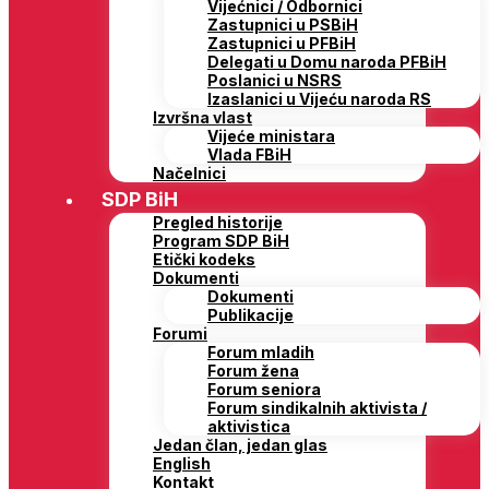
Vijećnici / Odbornici
Zastupnici u PSBiH
Zastupnici u PFBiH
Delegati u Domu naroda PFBiH
Poslanici u NSRS
Izaslanici u Vijeću naroda RS
Izvršna vlast
Vijeće ministara
Vlada FBiH
Načelnici
SDP BiH
Pregled historije
Program SDP BiH
Etički kodeks
Dokumenti
Dokumenti
Publikacije
Forumi
Forum mladih
Forum žena
Forum seniora
Forum sindikalnih aktivista /
aktivistica
Jedan član, jedan glas
English
Kontakt