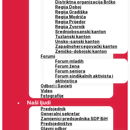
Distriktna organizacija Brčko
Regija Doboj
Regija Gradiška
Regija Modriča
Regija Prijedor
Regija Zvornik
Srednjobosanski kanton
Tuzlanski kanton
Unsko-sanski kanton
Zapadnohercegovački kanton
Zeničko-dobojski kanton
Forumi
Forum mladih
Forum žena
Forum seniora
Forum sindikalnih aktivista i
aktivistica
Odbori i Savjeti
Video
Fotografije
Naši ljudi
Predsjednik
Generalni sekretar
Zamjenici predsjednika SDP BiH
Predsjedništvo
Glavni odbor