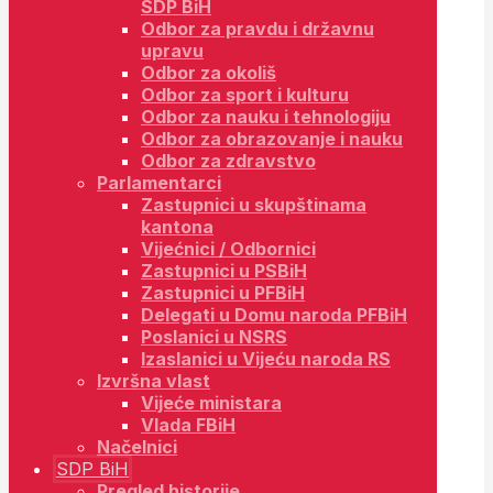
SDP BiH
Odbor za pravdu i državnu
upravu
Odbor za okoliš
Odbor za sport i kulturu
Odbor za nauku i tehnologiju
Odbor za obrazovanje i nauku
Odbor za zdravstvo
Parlamentarci
Zastupnici u skupštinama
kantona
Vijećnici / Odbornici
Zastupnici u PSBiH
Zastupnici u PFBiH
Delegati u Domu naroda PFBiH
Poslanici u NSRS
Izaslanici u Vijeću naroda RS
Izvršna vlast
Vijeće ministara
Vlada FBiH
Načelnici
SDP BiH
Pregled historije