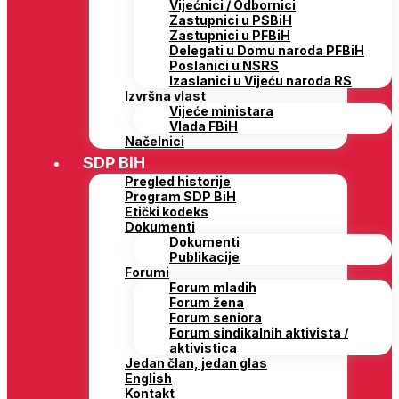
Vijećnici / Odbornici
Zastupnici u PSBiH
Zastupnici u PFBiH
Delegati u Domu naroda PFBiH
Poslanici u NSRS
Izaslanici u Vijeću naroda RS
Izvršna vlast
Vijeće ministara
Vlada FBiH
Načelnici
SDP BiH
Pregled historije
Program SDP BiH
Etički kodeks
Dokumenti
Dokumenti
Publikacije
Forumi
Forum mladih
Forum žena
Forum seniora
Forum sindikalnih aktivista /
aktivistica
Jedan član, jedan glas
English
Kontakt