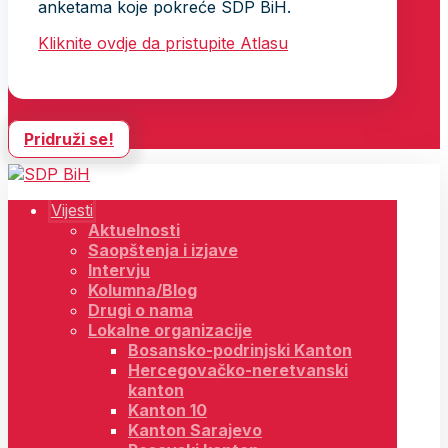
anketama koje pokreće SDP BiH.
Kliknite ovdje da pristupite Atlasu
Pridruži se!
Vijesti
Aktuelnosti
Saopštenja i izjave
Intervju
Kolumna/Blog
Drugi o nama
Lokalne organizacije
Bosansko-podrinjski Kanton
Hercegovačko-neretvanski
kanton
Kanton 10
Kanton Sarajevo