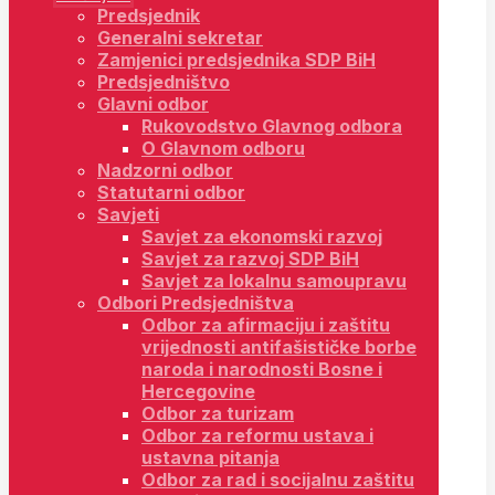
Predsjednik
Generalni sekretar
Zamjenici predsjednika SDP BiH
Predsjedništvo
Glavni odbor
Rukovodstvo Glavnog odbora
O Glavnom odboru
Nadzorni odbor
Statutarni odbor
Savjeti
Savjet za ekonomski razvoj
Savjet za razvoj SDP BiH
Savjet za lokalnu samoupravu
Odbori Predsjedništva
Odbor za afirmaciju i zaštitu
vrijednosti antifašističke borbe
naroda i narodnosti Bosne i
Hercegovine
Odbor za turizam
Odbor za reformu ustava i
ustavna pitanja
Odbor za rad i socijalnu zaštitu