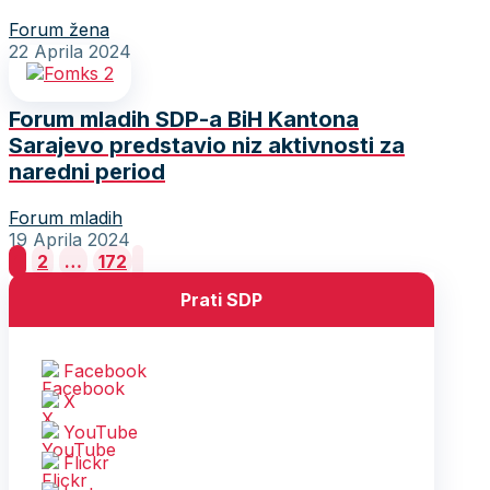
Forum žena
22 Aprila 2024
Forum mladih SDP-a BiH Kantona
Sarajevo predstavio niz aktivnosti za
naredni period
Forum mladih
19 Aprila 2024
Posts
1
2
…
172
pagination
Prati SDP
Facebook
X
YouTube
Flickr