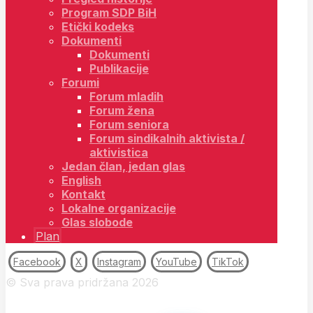
Program SDP BiH
Etički kodeks
Dokumenti
Dokumenti
Publikacije
Forumi
Forum mladih
Forum žena
Forum seniora
Forum sindikalnih aktivista /
aktivistica
Jedan član, jedan glas
English
Kontakt
Lokalne organizacije
Glas slobode
Plan
Facebook
X
Instagram
YouTube
TikTok
© Sva prava pridržana 2026