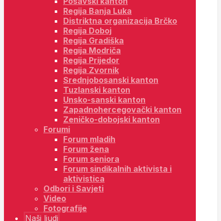
Posavski kanton
Regija Banja Luka
Distriktna organizacija Brčko
Regija Doboj
Regija Gradiška
Regija Modriča
Regija Prijedor
Regija Zvornik
Srednjobosanski kanton
Tuzlanski kanton
Unsko-sanski kanton
Zapadnohercegovački kanton
Zeničko-dobojski kanton
Forumi
Forum mladih
Forum žena
Forum seniora
Forum sindikalnih aktivista i
aktivistica
Odbori i Savjeti
Video
Fotografije
Naši ljudi