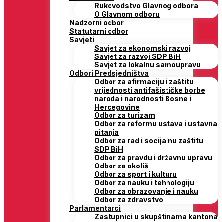
Rukovodstvo Glavnog odbora
O Glavnom odboru
Nadzorni odbor
Statutarni odbor
Savjeti
Savjet za ekonomski razvoj
Savjet za razvoj SDP BiH
Savjet za lokalnu samoupravu
Odbori Predsjedništva
Odbor za afirmaciju i zaštitu
vrijednosti antifašističke borbe
naroda i narodnosti Bosne i
Hercegovine
Odbor za turizam
Odbor za reformu ustava i ustavna
pitanja
Odbor za rad i socijalnu zaštitu
SDP BiH
Odbor za pravdu i državnu upravu
Odbor za okoliš
Odbor za sport i kulturu
Odbor za nauku i tehnologiju
Odbor za obrazovanje i nauku
Odbor za zdravstvo
Parlamentarci
Zastupnici u skupštinama kantona