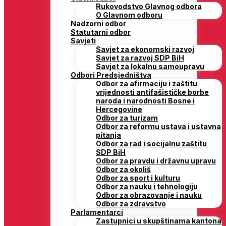
Rukovodstvo Glavnog odbora
O Glavnom odboru
Nadzorni odbor
Statutarni odbor
Savjeti
Savjet za ekonomski razvoj
Savjet za razvoj SDP BiH
Savjet za lokalnu samoupravu
Odbori Predsjedništva
Odbor za afirmaciju i zaštitu
vrijednosti antifašističke borbe
naroda i narodnosti Bosne i
Hercegovine
Odbor za turizam
Odbor za reformu ustava i ustavna
pitanja
Odbor za rad i socijalnu zaštitu
SDP BiH
Odbor za pravdu i državnu upravu
Odbor za okoliš
Odbor za sport i kulturu
Odbor za nauku i tehnologiju
Odbor za obrazovanje i nauku
Odbor za zdravstvo
Parlamentarci
Zastupnici u skupštinama kantona