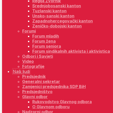
Regija Zvornik
Srednjobosanski kanton
Tuzlanski kanton
Unsko-sanski kanton
Zapadnohercegovački kanton
Zeničko-dobojski kanton
Forumi
Forum mladih
Forum žena
Forum seniora
Forum sindikalnih aktivista i aktivistica
Odbori i Savjeti
Video
Fotografije
Naši ljudi
Predsjednik
Generalni sekretar
Zamjenici predsjednika SDP BiH
Predsjedništvo
Glavni odbor
Rukovodstvo Glavnog odbora
O Glavnom odboru
Nadzorni odbor