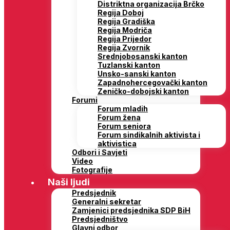
Distriktna organizacija Brčko
Regija Doboj
Regija Gradiška
Regija Modriča
Regija Prijedor
Regija Zvornik
Srednjobosanski kanton
Tuzlanski kanton
Unsko-sanski kanton
Zapadnohercegovački kanton
Zeničko-dobojski kanton
Forumi
Forum mladih
Forum žena
Forum seniora
Forum sindikalnih aktivista i
aktivistica
Odbori i Savjeti
Video
Fotografije
Naši ljudi
Predsjednik
Generalni sekretar
Zamjenici predsjednika SDP BiH
Predsjedništvo
Glavni odbor