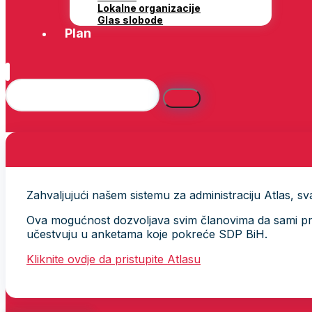
Lokalne organizacije
Glas slobode
Plan
Zahvaljujući našem sistemu za administraciju Atlas, svak
Ova mogućnost dozvoljava svim članovima da sami provj
učestvuju u anketama koje pokreće SDP BiH.
Kliknite ovdje da pristupite Atlasu