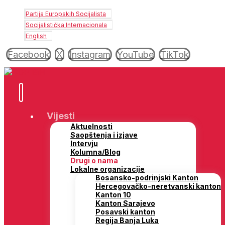
Partija Europskih Socijalista
Socijalistička Internacionala
English
Facebook
X
Instagram
YouTube
TikTok
Vijesti
Aktuelnosti
Saopštenja i izjave
Intervju
Kolumna/Blog
Drugi o nama
Lokalne organizacije
Bosansko-podrinjski Kanton
Hercegovačko-neretvanski kanton
Kanton 10
Kanton Sarajevo
Posavski kanton
Regija Banja Luka