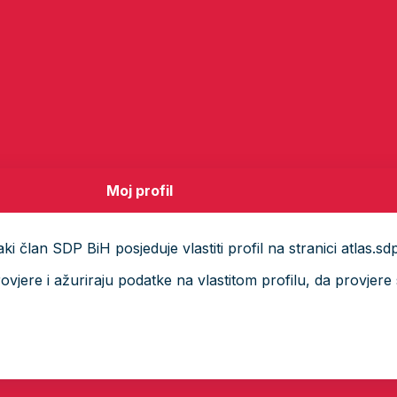
Moj profil
i član SDP BiH posjeduje vlastiti profil na stranici atlas.sd
ere i ažuriraju podatke na vlastitom profilu, da provjere s