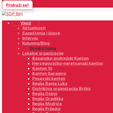
Pridruži se!
Vijesti
Aktuelnosti
Saopštenja i izjave
Intervju
Kolumna/Blog
Drugi o nama
Lokalne organizacije
Bosansko-podrinjski Kanton
Hercegovačko-neretvanski kanton
Kanton 10
Kanton Sarajevo
Posavski kanton
Regija Banja Luka
Distriktna organizacija Brčko
Regija Doboj
Regija Gradiška
Regija Modriča
Regija Prijedor