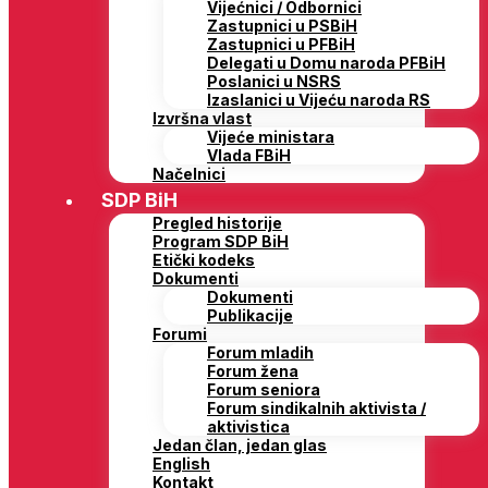
Vijećnici / Odbornici
Zastupnici u PSBiH
Zastupnici u PFBiH
Delegati u Domu naroda PFBiH
Poslanici u NSRS
Izaslanici u Vijeću naroda RS
Izvršna vlast
Vijeće ministara
Vlada FBiH
Načelnici
SDP BiH
Pregled historije
Program SDP BiH
Etički kodeks
Dokumenti
Dokumenti
Publikacije
Forumi
Forum mladih
Forum žena
Forum seniora
Forum sindikalnih aktivista /
aktivistica
Jedan član, jedan glas
English
Kontakt