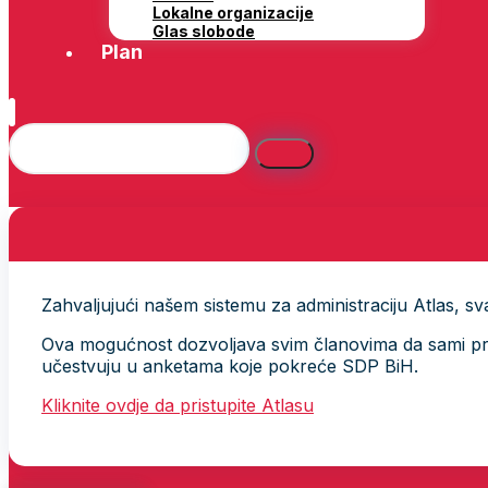
Lokalne organizacije
Glas slobode
Plan
Zahvaljujući našem sistemu za administraciju Atlas, svak
Ova mogućnost dozvoljava svim članovima da sami provj
učestvuju u anketama koje pokreće SDP BiH.
Kliknite ovdje da pristupite Atlasu