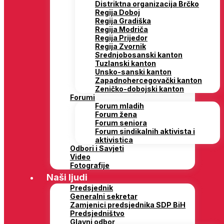
Distriktna organizacija Brčko
Regija Doboj
Regija Gradiška
Regija Modriča
Regija Prijedor
Regija Zvornik
Srednjobosanski kanton
Tuzlanski kanton
Unsko-sanski kanton
Zapadnohercegovački kanton
Zeničko-dobojski kanton
Forumi
Forum mladih
Forum žena
Forum seniora
Forum sindikalnih aktivista i
aktivistica
Odbori i Savjeti
Video
Fotografije
Naši ljudi
Predsjednik
Generalni sekretar
Zamjenici predsjednika SDP BiH
Predsjedništvo
Glavni odbor