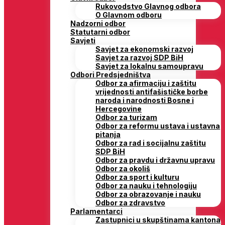
Rukovodstvo Glavnog odbora
O Glavnom odboru
Nadzorni odbor
Statutarni odbor
Savjeti
Savjet za ekonomski razvoj
Savjet za razvoj SDP BiH
Savjet za lokalnu samoupravu
Odbori Predsjedništva
Odbor za afirmaciju i zaštitu
vrijednosti antifašističke borbe
naroda i narodnosti Bosne i
Hercegovine
Odbor za turizam
Odbor za reformu ustava i ustavna
pitanja
Odbor za rad i socijalnu zaštitu
SDP BiH
Odbor za pravdu i državnu upravu
Odbor za okoliš
Odbor za sport i kulturu
Odbor za nauku i tehnologiju
Odbor za obrazovanje i nauku
Odbor za zdravstvo
Parlamentarci
Zastupnici u skupštinama kantona