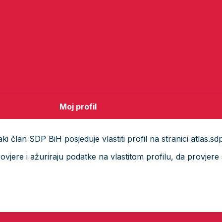
Moj profil
i član SDP BiH posjeduje vlastiti profil na stranici atlas.sd
ere i ažuriraju podatke na vlastitom profilu, da provjere s