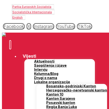
Partija Europskih Socijalista
Socijalistička Internacionala
English
Facebook
X
Instagram
YouTube
TikTok
Vijesti
Aktuelnosti
Saopštenja i izjave
Intervju
Kolumna/Blog
Drugi o nama
Lokalne organizacije
Bosansko-podrinjski Kanton
Hercegovačko-neretvanski kanton
Kanton 10
Kanton Sarajevo
Posavski kanton
Regija Banja Luka