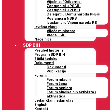
Vijećnici / Odbornici
Zastupnici u PSBiH
Zastupnici u PFBiH
Delegati u Domu naroda PFBiH
Poslanici u NSRS
Izaslanici u Vijeću naroda RS
Izvršna vlast
Vijeće ministara
Vlada FBiH
Načelnici
SDP BiH
Pregled historije
Program SDP BiH
Etički kodeks
Dokumenti
Dokumenti
Publikacije
Forumi
Forum mladih
Forum žena
Forum seniora
Forum sindikalnih aktivista /
aktivistica
Jedan član, jedan glas
English
Kontakt