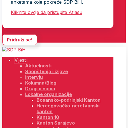
anketama koje pokreće SDP BiH.
Kliknite ovdje da pristupite Atlasu
Pridruži se!
Vijesti
Aktuelnosti
Saopštenja i izjave
Intervju
Kolumna/Blog
Drugi o nama
Lokalne organizacije
Bosansko-podrinjski Kanton
Hercegovačko-neretvanski
kanton
Kanton 10
Kanton Sarajevo