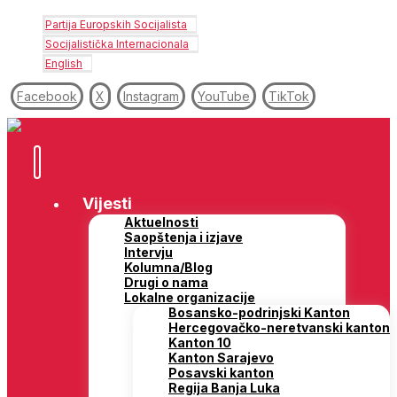
Partija Europskih Socijalista
Socijalistička Internacionala
English
Facebook
X
Instagram
YouTube
TikTok
Vijesti
Aktuelnosti
Saopštenja i izjave
Intervju
Kolumna/Blog
Drugi o nama
Lokalne organizacije
Bosansko-podrinjski Kanton
Hercegovačko-neretvanski kanton
Kanton 10
Kanton Sarajevo
Posavski kanton
Regija Banja Luka