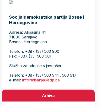
O partiji
Historijat
Dokumenti
Publikacije
Glas slobode
Jedan član, jedan glas
Kontakt
Odbori Predsjedništva
Lokalne organizacije
Forum mladih
Forum žena
Forum seniora
Forum sindikalnih aktivista /
aktivistica
Naši ljudi