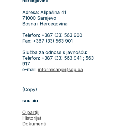
Prati SDP
Facebook
X
YouTube
Instagram
TikTok
Portal
sdp.ba
je prilagođen svim
uređajima.
© 2026 Socijaldemokratska partija Bosne i Hercegovine