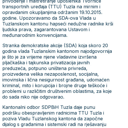
privođenje i maltretiranje uposlenika Tvornice
transportnih uređaja (TTU) Tuzla na mirnim i
opravdanim okupljanjima održanim 19.10.2015.
godine. Upozoravamo da SDA-ova Vlada u
Tuzlanskom kantonu hapseći nedužne radnike krši
ljudska prava, zagarantovana Ustavom i
međunarodnim konvencijama.
Stranka demokratske akcije (SDA) koja skoro 20
godina vlada Tuzlanskim kantonom najodgovornija
je što je za vrijeme njene vladavine izvršena
pljačkaška i tajkunska privatizacija javnih
preduzeća, potpuno uništena privreda,
proizvedena velika nezaposlenost, socijalna,
imovinska i lična nesigurnost građana, udomaćen
kriminal, mito i korupcija i brojne druge teškoće i
problemi u različitim društvenim oblastima, za koje
do sada niko nije odgovarao.
Kantonalni odbor SDPBiH Tuzla daje punu
podršku obespravljenim radnicima TTU Tuzla i
poziva Vladu Tuzlanskog kantona da započne
dijalog s građanima i sistemski radi na rješavanju