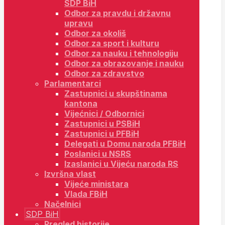
SDP BiH
Odbor za pravdu i državnu
upravu
Odbor za okoliš
Odbor za sport i kulturu
Odbor za nauku i tehnologiju
Odbor za obrazovanje i nauku
Odbor za zdravstvo
Parlamentarci
Zastupnici u skupštinama
kantona
Vijećnici / Odbornici
Zastupnici u PSBiH
Zastupnici u PFBiH
Delegati u Domu naroda PFBiH
Poslanici u NSRS
Izaslanici u Vijeću naroda RS
Izvršna vlast
Vijeće ministara
Vlada FBiH
Načelnici
SDP BiH
Pregled historije