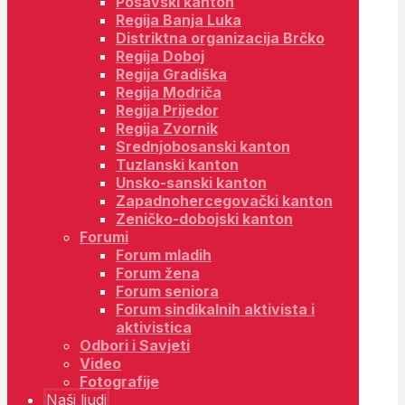
Posavski kanton
Regija Banja Luka
Distriktna organizacija Brčko
Regija Doboj
Regija Gradiška
Regija Modriča
Regija Prijedor
Regija Zvornik
Srednjobosanski kanton
Tuzlanski kanton
Unsko-sanski kanton
Zapadnohercegovački kanton
Zeničko-dobojski kanton
Forumi
Forum mladih
Forum žena
Forum seniora
Forum sindikalnih aktivista i
aktivistica
Odbori i Savjeti
Video
Fotografije
Naši ljudi