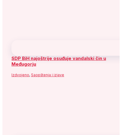
Socijaldemokratska partija Bosne i
Hercegovine
Adresa: Alipašina 41
71000 Sarajevo
Bosna i Hercegovina
Telefon: +387 (33) 563 900
Fax: +387 (33) 563 901
Služba za odnose s javnošću:
Telefon: +387 (33) 563 941 ; 563 917
e-mail:
informisanje@sdp.ba