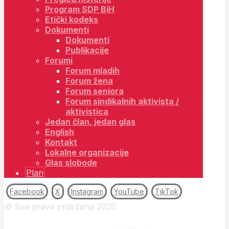
Program SDP BiH
Etički kodeks
Dokumenti
Dokumenti
Publikacije
Forumi
Forum mladih
Forum žena
Forum seniora
Forum sindikalnih aktivista /
aktivistica
Jedan član, jedan glas
English
Kontakt
Lokalne organizacije
Glas slobode
Plan
Facebook
X
Instagram
YouTube
TikTok
© Sva prava pridržana 2026