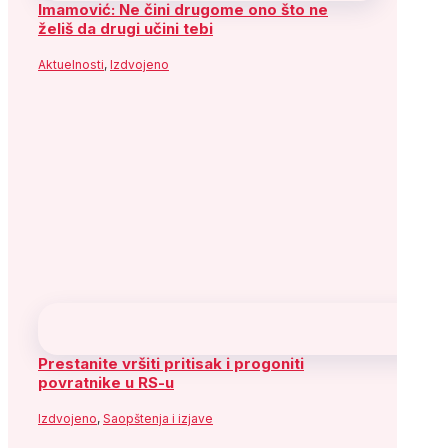
Imamović: Ne čini drugome ono što ne
želiš da drugi učini tebi
Aktuelnosti
,
Izdvojeno
Prestanite vršiti pritisak i progoniti
povratnike u RS-u
Izdvojeno
,
Saopštenja i izjave
Parlamentarci su rudarima okrenuli leđa
kad je bilo najvažnije
Izdvojeno
,
Saopštenja i izjave
SDP BiH najoštrije osuđuje vandalski čin u
Međugorju
Izdvojeno
,
Saopštenja i izjave