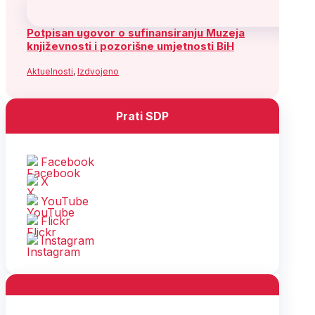
Socijaldemokratska partija Bosne i
Hercegovine
Adresa: Alipašina 41
71000 Sarajevo
Bosna i Hercegovina
Telefon: +387 (33) 563 900
Fax: +387 (33) 563 901
Služba za odnose s javnošću:
Telefon: +387 (33) 563 941 ; 563
917
e-mail:
informisanje@sdp.ba
(Copy)
SDP BiH