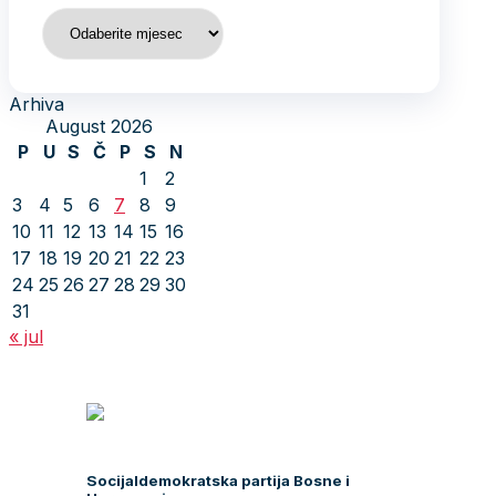
Predsjednik
Generalni sekretar
Predsjedništvo
Zamjenici predsjednika
Glavni odbor
Rukovodstvo Glavnog odbora
Nadzorni odbor
Zastupnici u PS BiH
Zastupnici u PF BiH
Delegati u Domu naroda PFBiH
Izaslanici u Vijeću naroda RS
Zastupnici u skupštinama kantona
Načelnici
Vijećnici / Odbornici
Postani član/ica