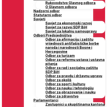
Rukovodstvo Glavnog odbora
O Glavnom odboru
Nadzorni odbor
Statutarni odbor
Savjeti
Savjet za ekonomski razvoj
Savjet za razvoj SDP BiH
Savjet za lokalnu samoupravu
Odbori Predsjedništva
Odbor za afirmaciju i zaštitu
vrijednosti antifašističke borbe
naroda i narodnosti Bosne i
Hercegovine
Odbor za turizam
Odbor za reformu ustava i ustavna
pitanja
Odbor za rad i socijalnu zaštitu
SDP BiH
Odbor za pravdu i državnu upravu
Odbor za okoliš
Odbor za sport i kulturu
Odbor za nauku i tehnologiju
Odbor za obrazovanje i nauku
Odbor za zdravstvo
Parlamentarci
Zastupnici u skupštinama kantona