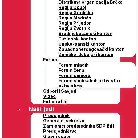
Distriktna organizacija Brčko
Regija Doboj
Regija Gradiška
Regija Modriča
Regija Prijedor
Regija Zvornik
Srednjobosanski kanton
Tuzlanski kanton
Unsko-sanski kanton
Zapadnohercegovački kanton
Zeničko-dobojski kanton
Forumi
Forum mladih
Forum žena
Forum seniora
Forum sindikalnih aktivista i
aktivistica
Odbori i Savjeti
Video
Fotografije
Naši ljudi
Predsjednik
Generalni sekretar
Zamjenici predsjednika SDP BiH
Predsjedništvo
Glavni odbor