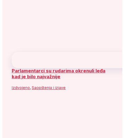
SDA jučer glasala za Zakon o postupku
vanredne uprave u Novoj Željezari Zenica,
danas napada vlastiti glas
Izdvojeno
,
Saopštenja i izjave
Potpisan ugovor o sufinansiranju Muzeja
književnosti i pozorišne umjetnosti BiH
Aktuelnosti
,
Izdvojeno
Prati SDP
Facebook
X
YouTube
Flickr
Instagram