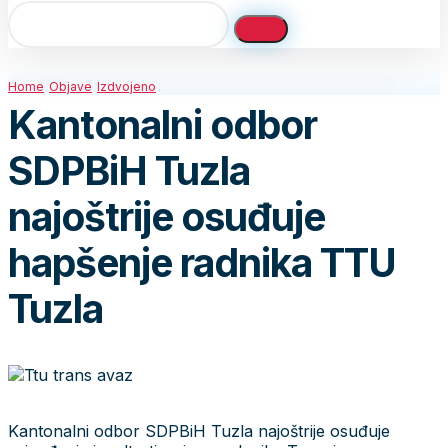
Home
Objave
Izdvojeno
Kantonalni odbor
SDPBiH Tuzla
najoštrije osuđuje
hapšenje radnika TTU
Tuzla
Kantonalni odbor SDPBiH Tuzla najoštrije osuđuje