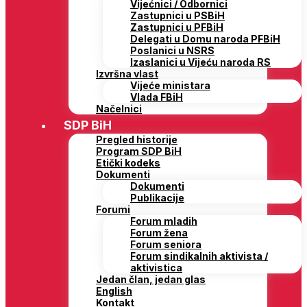
Vijećnici / Odbornici
Zastupnici u PSBiH
Zastupnici u PFBiH
Delegati u Domu naroda PFBiH
Poslanici u NSRS
Izaslanici u Vijeću naroda RS
Izvršna vlast
Vijeće ministara
Vlada FBiH
Načelnici
SDP BiH
Pregled historije
Program SDP BiH
Etički kodeks
Dokumenti
Dokumenti
Publikacije
Forumi
Forum mladih
Forum žena
Forum seniora
Forum sindikalnih aktivista /
aktivistica
Jedan član, jedan glas
English
Kontakt