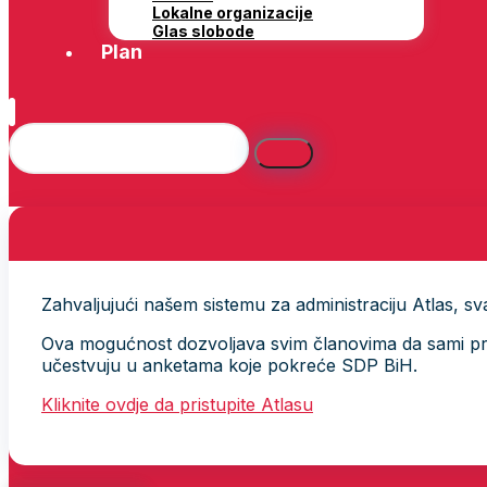
Lokalne organizacije
Glas slobode
Plan
Zahvaljujući našem sistemu za administraciju Atlas, svak
Ova mogućnost dozvoljava svim članovima da sami provj
učestvuju u anketama koje pokreće SDP BiH.
Kliknite ovdje da pristupite Atlasu