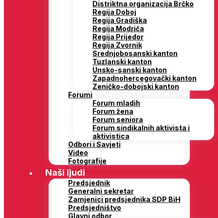
Distriktna organizacija Brčko
Regija Doboj
Regija Gradiška
Regija Modriča
Regija Prijedor
Regija Zvornik
Srednjobosanski kanton
Tuzlanski kanton
Unsko-sanski kanton
Zapadnohercegovački kanton
Zeničko-dobojski kanton
Forumi
Forum mladih
Forum žena
Forum seniora
Forum sindikalnih aktivista i
aktivistica
Odbori i Savjeti
Video
Fotografije
Naši ljudi
Predsjednik
Generalni sekretar
Zamjenici predsjednika SDP BiH
Predsjedništvo
Glavni odbor