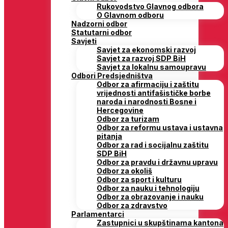
Rukovodstvo Glavnog odbora
O Glavnom odboru
Nadzorni odbor
Statutarni odbor
Savjeti
Savjet za ekonomski razvoj
Savjet za razvoj SDP BiH
Savjet za lokalnu samoupravu
Odbori Predsjedništva
Odbor za afirmaciju i zaštitu
vrijednosti antifašističke borbe
naroda i narodnosti Bosne i
Hercegovine
Odbor za turizam
Odbor za reformu ustava i ustavna
pitanja
Odbor za rad i socijalnu zaštitu
SDP BiH
Odbor za pravdu i državnu upravu
Odbor za okoliš
Odbor za sport i kulturu
Odbor za nauku i tehnologiju
Odbor za obrazovanje i nauku
Odbor za zdravstvo
Parlamentarci
Zastupnici u skupštinama kantona