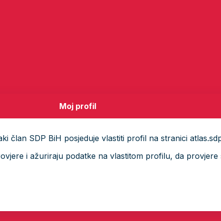
Moj profil
i član SDP BiH posjeduje vlastiti profil na stranici atlas.sd
ere i ažuriraju podatke na vlastitom profilu, da provjere s