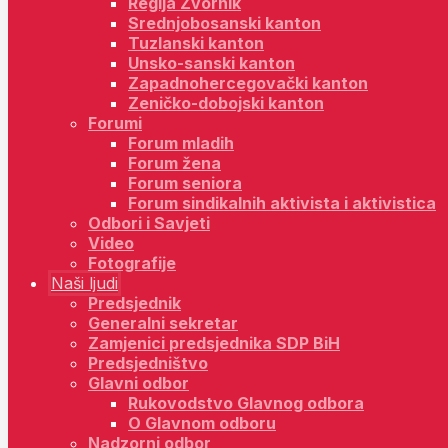
Regija Zvornik
Srednjobosanski kanton
Tuzlanski kanton
Unsko-sanski kanton
Zapadnohercegovački kanton
Zeničko-dobojski kanton
Forumi
Forum mladih
Forum žena
Forum seniora
Forum sindikalnih aktivista i aktivistica
Odbori i Savjeti
Video
Fotografije
Naši ljudi
Predsjednik
Generalni sekretar
Zamjenici predsjednika SDP BiH
Predsjedništvo
Glavni odbor
Rukovodstvo Glavnog odbora
O Glavnom odboru
Nadzorni odbor