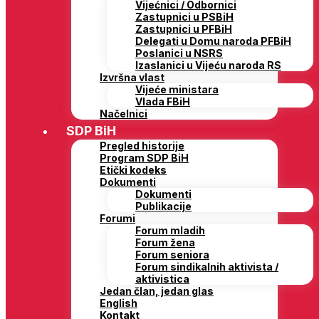
Vijećnici / Odbornici
Zastupnici u PSBiH
Zastupnici u PFBiH
Delegati u Domu naroda PFBiH
Poslanici u NSRS
Izaslanici u Vijeću naroda RS
Izvršna vlast
Vijeće ministara
Vlada FBiH
Načelnici
SDP BiH
Pregled historije
Program SDP BiH
Etički kodeks
Dokumenti
Dokumenti
Publikacije
Forumi
Forum mladih
Forum žena
Forum seniora
Forum sindikalnih aktivista /
aktivistica
Jedan član, jedan glas
English
Kontakt