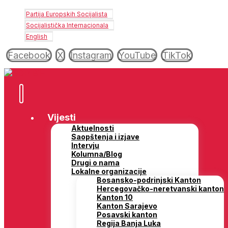
Partija Europskih Socijalista
Socijalistička Internacionala
English
Facebook
X
Instagram
YouTube
TikTok
Vijesti
Aktuelnosti
Saopštenja i izjave
Intervju
Kolumna/Blog
Drugi o nama
Lokalne organizacije
Bosansko-podrinjski Kanton
Hercegovačko-neretvanski kanton
Kanton 10
Kanton Sarajevo
Posavski kanton
Regija Banja Luka