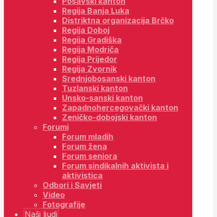
Posavski kanton
Regija Banja Luka
Distriktna organizacija Brčko
Regija Doboj
Regija Gradiška
Regija Modriča
Regija Prijedor
Regija Zvornik
Srednjobosanski kanton
Tuzlanski kanton
Unsko-sanski kanton
Zapadnohercegovački kanton
Zeničko-dobojski kanton
Forumi
Forum mladih
Forum žena
Forum seniora
Forum sindikalnih aktivista i
aktivistica
Odbori i Savjeti
Video
Fotografije
Naši ljudi