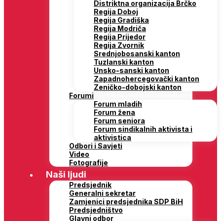
Distriktna organizacija Brčko
Regija Doboj
Regija Gradiška
Regija Modriča
Regija Prijedor
Regija Zvornik
Srednjobosanski kanton
Tuzlanski kanton
Unsko-sanski kanton
Zapadnohercegovački kanton
Zeničko-dobojski kanton
Forumi
Forum mladih
Forum žena
Forum seniora
Forum sindikalnih aktivista i
aktivistica
Odbori i Savjeti
Video
Fotografije
Naši ljudi
Predsjednik
Generalni sekretar
Zamjenici predsjednika SDP BiH
Predsjedništvo
Glavni odbor