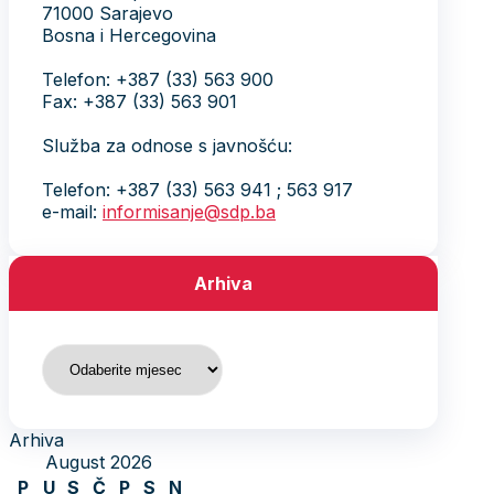
71000 Sarajevo
Bosna i Hercegovina
Telefon: +387 (33) 563 900
Fax: +387 (33) 563 901
Služba za odnose s javnošću:
Telefon: +387 (33) 563 941 ; 563 917
e-mail:
informisanje@sdp.ba
Arhiva
Arhiva
Arhiva
August 2026
P
U
S
Č
P
S
N