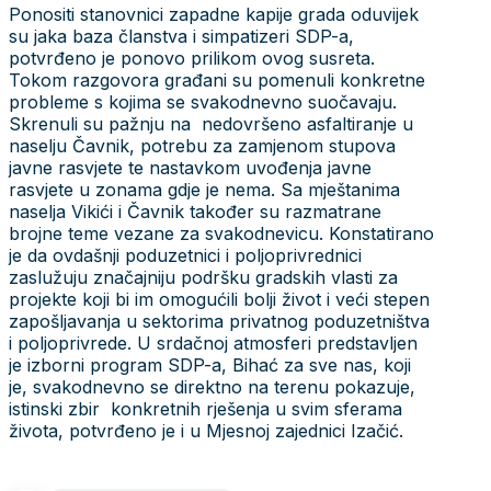
Ponositi stanovnici zapadne kapije grada oduvijek
su jaka baza članstva i simpatizeri SDP-a,
potvrđeno je ponovo prilikom ovog susreta.
Tokom razgovora građani su pomenuli konkretne
probleme s kojima se svakodnevno suočavaju.
Skrenuli su pažnju na nedovršeno asfaltiranje u
naselju Čavnik, potrebu za zamjenom stupova
javne rasvjete te nastavkom uvođenja javne
rasvjete u zonama gdje je nema. Sa mještanima
naselja Vikići i Čavnik također su razmatrane
brojne teme vezane za svakodnevicu. Konstatirano
je da ovdašnji poduzetnici i poljoprivrednici
zaslužuju značajniju podršku gradskih vlasti za
projekte koji bi im omogućili bolji život i veći stepen
zapošljavanja u sektorima privatnog poduzetništva
i poljoprivrede. U srdačnoj atmosferi predstavljen
je izborni program SDP-a, Bihać za sve nas, koji
je, svakodnevno se direktno na terenu pokazuje,
istinski zbir konkretnih rješenja u svim sferama
života, potvrđeno je i u Mjesnoj zajednici Izačić.