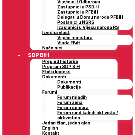
Vijećnici / Odbornici
Zastupnici u PSBiH
Zastupnici u PFBiH
Delegati u Domu naroda PFBiH
Poslanici u NSRS
Izaslanici u Vijeću naroda RS
Izvršna vlast
Vijeće ministara
Vlada FBiH
Načelnici
SDP BiH
Pregled historije
Program SDP BiH
Etički kodeks
Dokumenti
Dokumenti
Publikacije
Forumi
Forum mladih
Forum žena
Forum seniora
Forum sindikalnih aktivista /
aktivistica
Jedan član, jedan glas
English
Kontakt