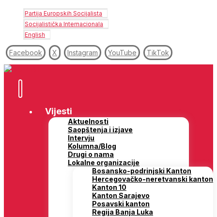
Partija Europskih Socijalista
Socijalistička Internacionala
English
Facebook
X
Instagram
YouTube
TikTok
Vijesti
Aktuelnosti
Saopštenja i izjave
Intervju
Kolumna/Blog
Drugi o nama
Lokalne organizacije
Bosansko-podrinjski Kanton
Hercegovačko-neretvanski kanton
Kanton 10
Kanton Sarajevo
Posavski kanton
Regija Banja Luka