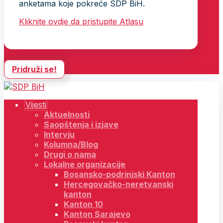
anketama koje pokreće SDP BiH.
Kliknite ovdje da pristupite Atlasu
Pridruži se!
Vijesti
Aktuelnosti
Saopštenja i izjave
Intervju
Kolumna/Blog
Drugi o nama
Lokalne organizacije
Bosansko-podrinjski Kanton
Hercegovačko-neretvanski
kanton
Kanton 10
Kanton Sarajevo