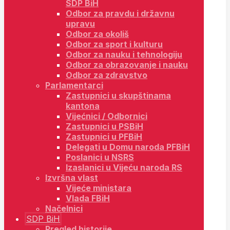
SDP BiH
Odbor za pravdu i državnu
upravu
Odbor za okoliš
Odbor za sport i kulturu
Odbor za nauku i tehnologiju
Odbor za obrazovanje i nauku
Odbor za zdravstvo
Parlamentarci
Zastupnici u skupštinama
kantona
Vijećnici / Odbornici
Zastupnici u PSBiH
Zastupnici u PFBiH
Delegati u Domu naroda PFBiH
Poslanici u NSRS
Izaslanici u Vijeću naroda RS
Izvršna vlast
Vijeće ministara
Vlada FBiH
Načelnici
SDP BiH
Pregled historije