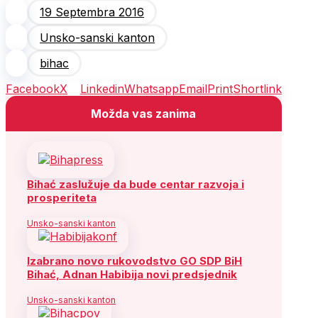
19 Septembra 2016
Unsko-sanski kanton
bihac
Facebook
X
Linkedin
Whatsapp
Email
Print
Shortlink
Možda vas zanima
Bihać zaslužuje da bude centar razvoja i
prosperiteta
Unsko-sanski kanton
Izabrano novo rukovodstvo GO SDP BiH
Bihać, Adnan Habibija novi predsjednik
Unsko-sanski kanton