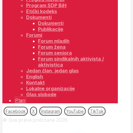
Program SDP BiH
Etički kodeks
Dokumenti
Dokumenti
Publikacije
Forumi
Forum mladih
Forum žena
Forum seniora
Forum sindikalnih aktivista /
aktivistica
Jedan član, jedan glas
English
Kontakt
Lokalne organizacije
Glas slobode
Plan
Facebook
X
Instagram
YouTube
TikTok
© Sva prava pridržana 2026