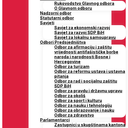
Rukovodstvo Glavnog odbora
O Glavnom odboru
Nadzorni odbor
Statutarni odbor
Savjeti
Savjet za ekonomski razvoj
Savjet za razvoj SDP BiH
Savjet za lokalnu samoupravu
Odbori Predsjedništva
Odbor za afirmaciju i zaštitu
vrijednosti antifašističke borbe
naroda i narodnosti Bosne i
Hercegovine
Odbor za turizam
Odbor za reformu ustava i ustavna
pitanja
Odbor za rad i socijalnu zaštitu
SDP BiH
Odbor za pravdu i državnu upravu
Odbor za okoliš
Odbor za sport i kulturu
Odbor za nauku i tehnologiju
Odbor za obrazovanje i nauku
Odbor za zdravstvo
Parlamentarci
Zastupnici u skupštinama kantona