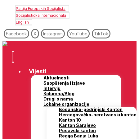
Partija Europskih Socijalista
Socijalistička Internacionala
English
Facebook
X
Instagram
YouTube
TikTok
Vijesti
Aktuelnosti
Saopštenja i izjave
Intervju
Kolumna/Blog
Drugi o nama
Lokalne organizacije
Bosansko-podrinjski Kanton
Hercegovačko-neretvanski kanton
Kanton 10
Kanton Sarajevo
Posavski kanton
Regija Banja Luka