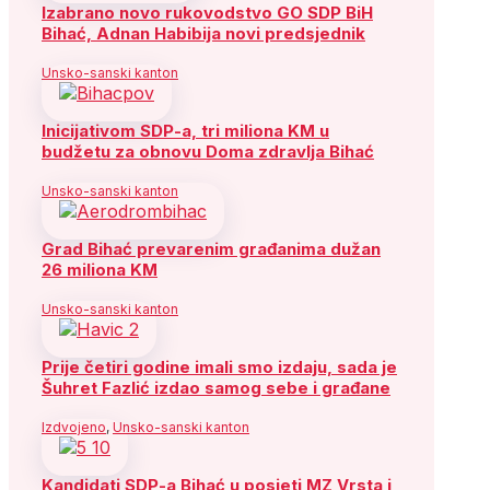
Izabrano novo rukovodstvo GO SDP BiH
Bihać, Adnan Habibija novi predsjednik
Unsko-sanski kanton
Inicijativom SDP-a, tri miliona KM u
budžetu za obnovu Doma zdravlja Bihać
Unsko-sanski kanton
Grad Bihać prevarenim građanima dužan
26 miliona KM
Unsko-sanski kanton
Prije četiri godine imali smo izdaju, sada je
Šuhret Fazlić izdao samog sebe i građane
Izdvojeno
,
Unsko-sanski kanton
Kandidati SDP-a Bihać u posjeti MZ Vrsta i