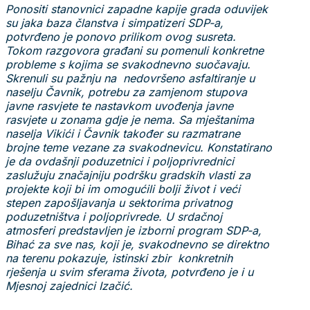
Ponositi stanovnici zapadne kapije grada oduvijek
su jaka baza članstva i simpatizeri SDP-a,
potvrđeno je ponovo prilikom ovog susreta.
Tokom razgovora građani su pomenuli konkretne
probleme s kojima se svakodnevno suočavaju.
Skrenuli su pažnju na nedovršeno asfaltiranje u
naselju Čavnik, potrebu za zamjenom stupova
javne rasvjete te nastavkom uvođenja javne
rasvjete u zonama gdje je nema. Sa mještanima
naselja Vikići i Čavnik također su razmatrane
brojne teme vezane za svakodnevicu. Konstatirano
je da ovdašnji poduzetnici i poljoprivrednici
zaslužuju značajniju podršku gradskih vlasti za
projekte koji bi im omogućili bolji život i veći
stepen zapošljavanja u sektorima privatnog
poduzetništva i poljoprivrede. U srdačnoj
atmosferi predstavljen je izborni program SDP-a,
Bihać za sve nas, koji je, svakodnevno se direktno
na terenu pokazuje, istinski zbir konkretnih
rješenja u svim sferama života, potvrđeno je i u
Mjesnoj zajednici Izačić.