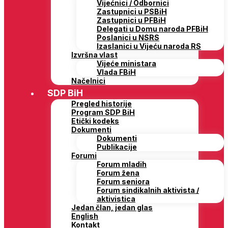
Vijećnici / Odbornici
Zastupnici u PSBiH
Zastupnici u PFBiH
Delegati u Domu naroda PFBiH
Poslanici u NSRS
Izaslanici u Vijeću naroda RS
Izvršna vlast
Vijeće ministara
Vlada FBiH
Načelnici
SDP BiH
Pregled historije
Program SDP BiH
Etički kodeks
Dokumenti
Dokumenti
Publikacije
Forumi
Forum mladih
Forum žena
Forum seniora
Forum sindikalnih aktivista /
aktivistica
Jedan član, jedan glas
English
Kontakt