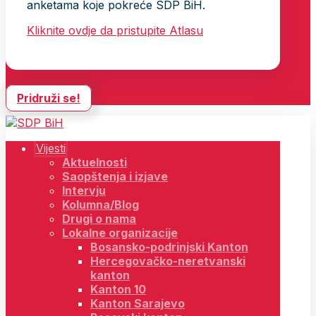
anketama koje pokreće SDP BiH.
Kliknite ovdje da pristupite Atlasu
Pridruži se!
Vijesti
Aktuelnosti
Saopštenja i izjave
Intervju
Kolumna/Blog
Drugi o nama
Lokalne organizacije
Bosansko-podrinjski Kanton
Hercegovačko-neretvanski
kanton
Kanton 10
Kanton Sarajevo