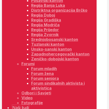
Posavski kanton
Regija Banja Luka
Distriktna organizacija Brčko
Regija Doboj
Regija Gradiška
Regija Modriča
Regija Prijedor
Regija Zvornik
Srednjobosanski kanton
Tuzlanski kanton
Unsko-sanski kanton
Zapadnohercegovački kanton
Zeničko-dobojski kanton
Forumi
Forum mladih
Forum žena
Forum seniora
Forum sindikalnih aktivista i
aktivistica
Odbori i Savjeti
Video
Fotografije
Naši ljudi