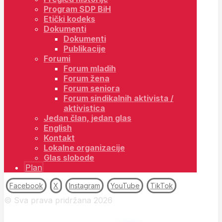
Program SDP BiH
Etički kodeks
Dokumenti
Dokumenti
Publikacije
Forumi
Forum mladih
Forum žena
Forum seniora
Forum sindikalnih aktivista /
aktivistica
Jedan član, jedan glas
English
Kontakt
Lokalne organizacije
Glas slobode
Plan
Facebook
X
Instagram
YouTube
TikTok
© Sva prava pridržana 2026