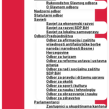
Rukovodstvo Glavnog odbora
O Glavnom odboru
Nadzorni odbor
Statutarni odbor
Savjeti
Savjet za ekonomski razvoj
Savjet za razvoj SDP BiH
Savjet za lokalnu samoupravu
Odbori Predsjedništva
Odbor za afirmaciju i zaštitu
vrijednosti antifašističke borbe
naroda i narodnosti Bosne i
Hercegovine
Odbor za turizam
Odbor za reformu ustava i ustavna
pitanja
Odbor za rad i socijalnu zaštitu
SDP BiH
Odbor za pravdu i državnu upravu
Odbor za okoliš
Odbor za sport i kulturu
Odbor za nauku i tehnologiju
Odbor za obrazovanje i nauku
Odbor za zdravstvo
Parlamentarci
Zastupnici u skupštinama kantona