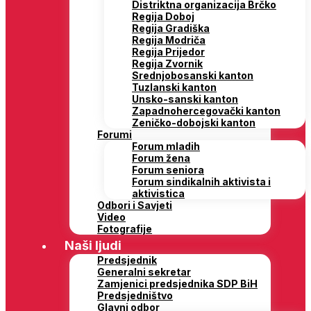
Distriktna organizacija Brčko
Regija Doboj
Regija Gradiška
Regija Modriča
Regija Prijedor
Regija Zvornik
Srednjobosanski kanton
Tuzlanski kanton
Unsko-sanski kanton
Zapadnohercegovački kanton
Zeničko-dobojski kanton
Forumi
Forum mladih
Forum žena
Forum seniora
Forum sindikalnih aktivista i
aktivistica
Odbori i Savjeti
Video
Fotografije
Naši ljudi
Predsjednik
Generalni sekretar
Zamjenici predsjednika SDP BiH
Predsjedništvo
Glavni odbor