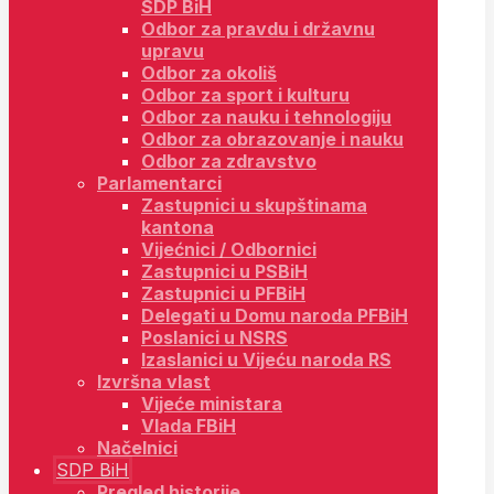
SDP BiH
Odbor za pravdu i državnu
upravu
Odbor za okoliš
Odbor za sport i kulturu
Odbor za nauku i tehnologiju
Odbor za obrazovanje i nauku
Odbor za zdravstvo
Parlamentarci
Zastupnici u skupštinama
kantona
Vijećnici / Odbornici
Zastupnici u PSBiH
Zastupnici u PFBiH
Delegati u Domu naroda PFBiH
Poslanici u NSRS
Izaslanici u Vijeću naroda RS
Izvršna vlast
Vijeće ministara
Vlada FBiH
Načelnici
SDP BiH
Pregled historije