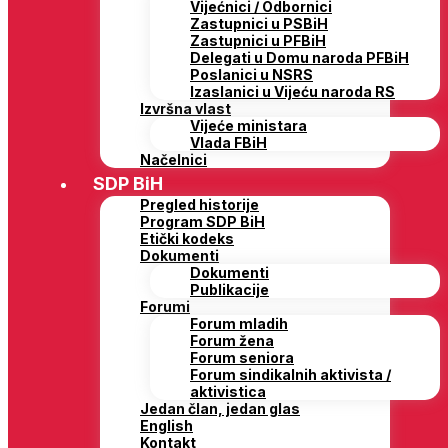
Vijećnici / Odbornici
Zastupnici u PSBiH
Zastupnici u PFBiH
Delegati u Domu naroda PFBiH
Poslanici u NSRS
Izaslanici u Vijeću naroda RS
Izvršna vlast
Vijeće ministara
Vlada FBiH
Načelnici
SDP BiH
Pregled historije
Program SDP BiH
Etički kodeks
Dokumenti
Dokumenti
Publikacije
Forumi
Forum mladih
Forum žena
Forum seniora
Forum sindikalnih aktivista /
aktivistica
Jedan član, jedan glas
English
Kontakt