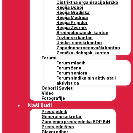
Distriktna organizacija Brčko
Regija Doboj
Regija Gradiška
Regija Modriča
Regija Prijedor
Regija Zvornik
Srednjobosanski kanton
Tuzlanski kanton
Unsko-sanski kanton
Zapadnohercegovački kanton
Zeničko-dobojski kanton
Forumi
Forum mladih
Forum žena
Forum seniora
Forum sindikalnih aktivista i
aktivistica
Odbori i Savjeti
Video
Fotografije
Naši ljudi
Predsjednik
Generalni sekretar
Zamjenici predsjednika SDP BiH
Predsjedništvo
Glavni odbor