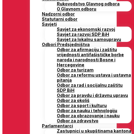
Rukovodstvo Glavnog odbora
O Glavnom odboru
Nadzorni odbor
Statutarni odbor
Savjeti
Savjet za ekonomski razvoj
Savjet za razvoj SDP BiH
Savjet za lokalnu samoupravu
Odbori Predsjedništva
Odbor za afirmaciju i zaštitu
vrijednosti antifašističke borbe
naroda i narodnosti Bosne i
Hercegovine
Odbor za turizam
Odbor za reformu ustava i ustavna
pitanja
Odbor za rad i socijalnu zaštitu
SDP BiH
Odbor za pravdu i državnu upravu
Odbor za okoliš
Odbor za sport i kulturu
Odbor za nauku i tehnologiju
Odbor za obrazovanje i nauku
Odbor za zdravstvo
Parlamentarci
Zastupnici u skupštinama kantona