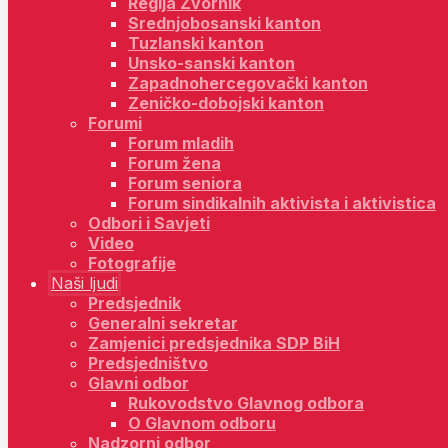
Regija Zvornik
Srednjobosanski kanton
Tuzlanski kanton
Unsko-sanski kanton
Zapadnohercegovački kanton
Zeničko-dobojski kanton
Forumi
Forum mladih
Forum žena
Forum seniora
Forum sindikalnih aktivista i aktivistica
Odbori i Savjeti
Video
Fotografije
Naši ljudi
Predsjednik
Generalni sekretar
Zamjenici predsjednika SDP BiH
Predsjedništvo
Glavni odbor
Rukovodstvo Glavnog odbora
O Glavnom odboru
Nadzorni odbor