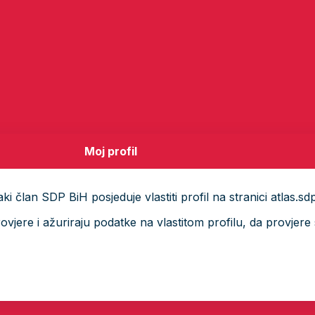
Moj profil
i član SDP BiH posjeduje vlastiti profil na stranici atlas.sd
ere i ažuriraju podatke na vlastitom profilu, da provjere s