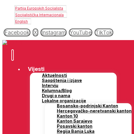
Partija Europskih Socijalista
Socijalistička Internacionala
English
Facebook
X
Instagram
YouTube
TikTok
Vijesti
Aktuelnosti
Saopštenja i izjave
Intervju
Kolumna/Blog
Drugi o nama
Lokalne organizacije
Bosansko-podrinjski Kanton
Hercegovačko-neretvanski kanton
Kanton 10
Kanton Sarajevo
Posavski kanton
Regija Banja Luka