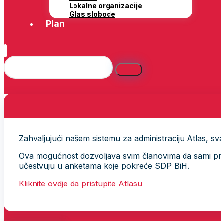
Lokalne organizacije
Glas slobode
Plan
Zahvaljujući našem sistemu za administraciju Atlas, svak
Ova mogućnost dozvoljava svim članovima da sami provj
učestvuju u anketama koje pokreće SDP BiH.
Kliknite ovdje da pristupite Atlasu