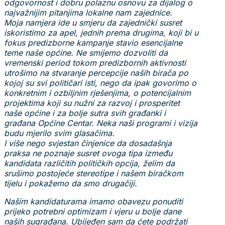
odgovornost i dobru polaznu osnovu za dijalog o
najvažnijim pitanjima lokalne nam zajednice.
Moja namjera ide u smjeru da zajednički susret
iskoristimo za apel, jednih prema drugima, koji bi u
fokus predizborne kampanje stavio esencijalne
teme naše općine. Ne smijemo dozvoliti da
vremenski period tokom predizbornih aktivnosti
utrošimo na stvaranje percepcije naših birača po
kojoj su svi političari isti, nego da ipak govorimo o
konkretnim i ozbiljnim rješenjima, o potencijalnim
projektima koji su nužni za razvoj i prosperitet
naše općine i za bolje sutra svih građanki i
građana Općine Centar. Neka naši programi i vizija
budu mjerilo svim glasačima.
I više nego svjestan činjenice da dosadašnja
praksa ne poznaje susret ovoga tipa između
kandidata različitih političkih opcija, želim da
srušimo postojeće stereotipe i našem biračkom
tijelu i pokažemo da smo drugačiji.
Našim kandidaturama imamo obavezu ponuditi
prijeko potrebni optimizam i vjeru u bolje dane
naših sugrađana. Ubijeđen sam da ćete podržati