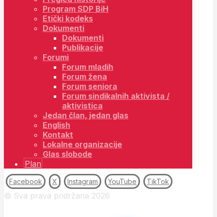
Program SDP BiH
Etički kodeks
Dokumenti
Dokumenti
Publikacije
Forumi
Forum mladih
Forum žena
Forum seniora
Forum sindikalnih aktivista /
aktivistica
Jedan član, jedan glas
English
Kontakt
Lokalne organizacije
Glas slobode
Plan
Facebook
X
Instagram
YouTube
TikTok
© Sva prava pridržana 2026