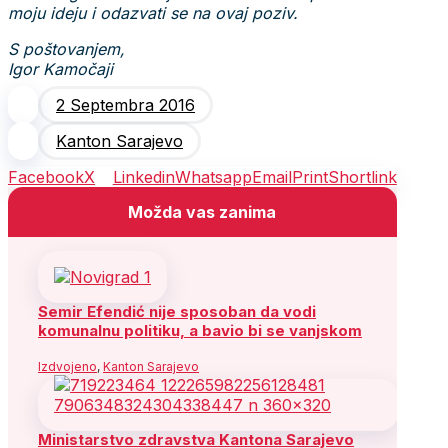
moju ideju i odazvati se na ovaj poziv.
S poštovanjem,
Igor Kamočaji
2 Septembra 2016
Kanton Sarajevo
Facebook
X
Linkedin
Whatsapp
Email
Print
Shortlink
Možda vas zanima
Semir Efendić nije sposoban da vodi
komunalnu politiku, a bavio bi se vanjskom
Izdvojeno
,
Kanton Sarajevo
Ministarstvo zdravstva Kantona Sarajevo