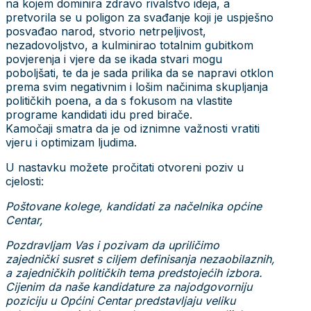
na kojem dominira zdravo rivalstvo ideja, a
pretvorila se u poligon za svađanje koji je uspješno
posvađao narod, stvorio netrpeljivost,
nezadovoljstvo, a kulminirao totalnim gubitkom
povjerenja i vjere da se ikada stvari mogu
poboljšati, te da je sada prilika da se napravi otklon
prema svim negativnim i lošim načinima skupljanja
političkih poena, a da s fokusom na vlastite
programe kandidati idu pred birače.
Kamočaji smatra da je od iznimne važnosti vratiti
vjeru i optimizam ljudima.
U nastavku možete pročitati otvoreni poziv u
cjelosti:
Poštovane kolege, kandidati za načelnika općine
Centar,
Pozdravljam Vas i pozivam da upriličimo
zajednički susret s ciljem definisanja nezaobilaznih,
a zajedničkih političkih tema predstojećih izbora.
Cijenim da naše kandidature za najodgovorniju
poziciju u Općini Centar predstavljaju veliku