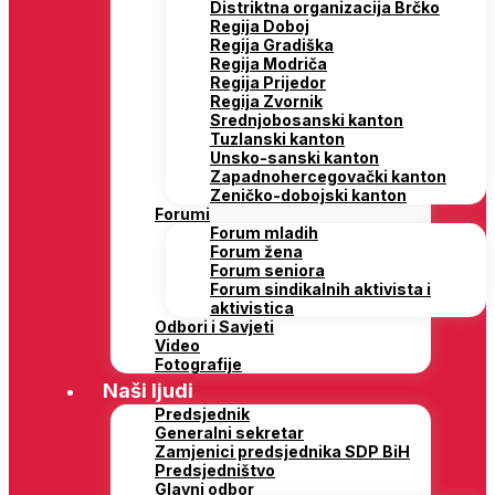
Distriktna organizacija Brčko
Regija Doboj
Regija Gradiška
Regija Modriča
Regija Prijedor
Regija Zvornik
Srednjobosanski kanton
Tuzlanski kanton
Unsko-sanski kanton
Zapadnohercegovački kanton
Zeničko-dobojski kanton
Forumi
Forum mladih
Forum žena
Forum seniora
Forum sindikalnih aktivista i
aktivistica
Odbori i Savjeti
Video
Fotografije
Naši ljudi
Predsjednik
Generalni sekretar
Zamjenici predsjednika SDP BiH
Predsjedništvo
Glavni odbor