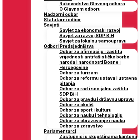
Rukovodstvo Glavnog odbora
O Glavnom odboru
Nadzorni odbor
Statutarni odbor
Savjeti
Savjet za ekonomski razvoj
Savjet za razvoj SDP BiH
Savjet za lokalnu samoupravu
Odbori Predsjedništva
Odbor za afirmaciju i zaštitu
vrijednosti antifašističke borbe
naroda i narodnosti Bosne i
Hercegovine
Odbor za turizam
Odbor za reformu ustava i ustavna
pitanja
Odbor za rad i socijalnu zaštitu
SDP BiH
Odbor za pravdu i državnu upravu
Odbor za okoliš
Odbor za sport i kulturu
Odbor za nauku i tehnologiju
Odbor za obrazovanje i nauku
Odbor za zdravstvo
Parlamentarci
Zastupnici u skupštinama kantona