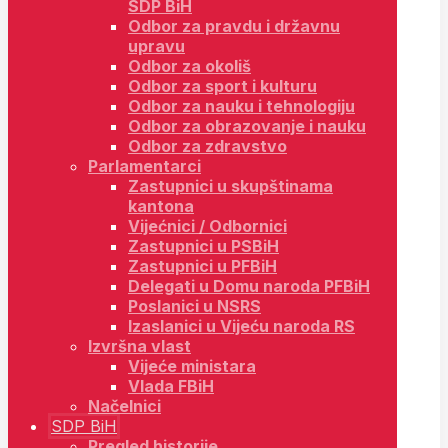
SDP BiH
Odbor za pravdu i državnu
upravu
Odbor za okoliš
Odbor za sport i kulturu
Odbor za nauku i tehnologiju
Odbor za obrazovanje i nauku
Odbor za zdravstvo
Parlamentarci
Zastupnici u skupštinama
kantona
Vijećnici / Odbornici
Zastupnici u PSBiH
Zastupnici u PFBiH
Delegati u Domu naroda PFBiH
Poslanici u NSRS
Izaslanici u Vijeću naroda RS
Izvršna vlast
Vijeće ministara
Vlada FBiH
Načelnici
SDP BiH
Pregled historije