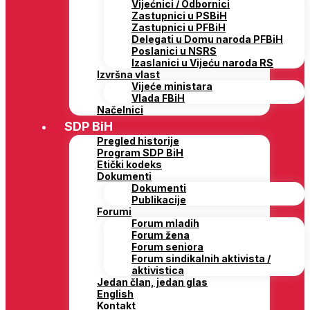
Vijećnici / Odbornici
Zastupnici u PSBiH
Zastupnici u PFBiH
Delegati u Domu naroda PFBiH
Poslanici u NSRS
Izaslanici u Vijeću naroda RS
Izvršna vlast
Vijeće ministara
Vlada FBiH
Načelnici
SDP BiH
Pregled historije
Program SDP BiH
Etički kodeks
Dokumenti
Dokumenti
Publikacije
Forumi
Forum mladih
Forum žena
Forum seniora
Forum sindikalnih aktivista /
aktivistica
Jedan član, jedan glas
English
Kontakt