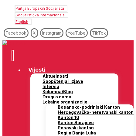
Partija Europskih Socijalista
Socijalistička Internacionala
English
Facebook
X
Instagram
YouTube
TikTok
Vijesti
Aktuelnosti
Saopštenja i izjave
Intervju
Kolumna/Blog
Drugi o nama
Lokalne organizacije
Bosansko-podrinjski Kanton
Hercegovačko-neretvanski kanton
Kanton 10
Kanton Sarajevo
Posavski kanton
Regija Banja Luka