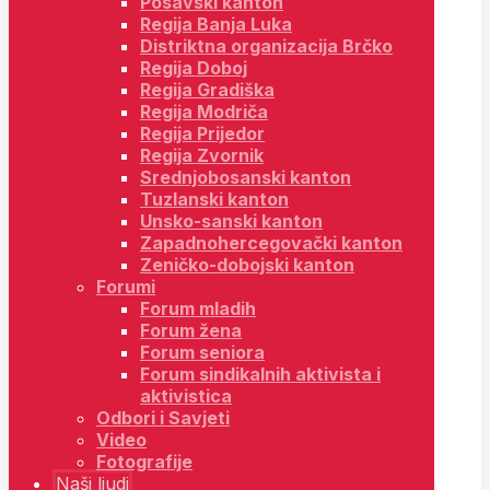
Posavski kanton
Regija Banja Luka
Distriktna organizacija Brčko
Regija Doboj
Regija Gradiška
Regija Modriča
Regija Prijedor
Regija Zvornik
Srednjobosanski kanton
Tuzlanski kanton
Unsko-sanski kanton
Zapadnohercegovački kanton
Zeničko-dobojski kanton
Forumi
Forum mladih
Forum žena
Forum seniora
Forum sindikalnih aktivista i
aktivistica
Odbori i Savjeti
Video
Fotografije
Naši ljudi