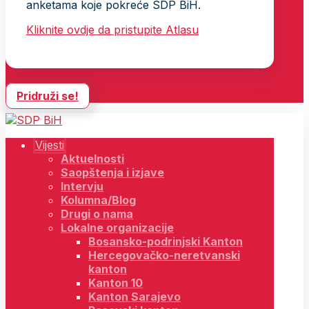
anketama koje pokreće SDP BiH.
Kliknite ovdje da pristupite Atlasu
Pridruži se!
Vijesti
Aktuelnosti
Saopštenja i izjave
Intervju
Kolumna/Blog
Drugi o nama
Lokalne organizacije
Bosansko-podrinjski Kanton
Hercegovačko-neretvanski
kanton
Kanton 10
Kanton Sarajevo