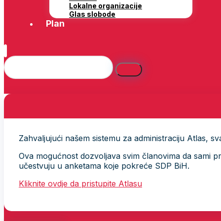
Lokalne organizacije
Glas slobode
Plan
Zahvaljujući našem sistemu za administraciju Atlas, svak
Ova mogućnost dozvoljava svim članovima da sami provj
učestvuju u anketama koje pokreće SDP BiH.
Kliknite ovdje da pristupite Atlasu