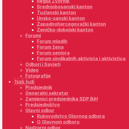
Regija Zvornik
Srednjobosanski kanton
Tuzlanski kanton
Unsko-sanski kanton
Zapadnohercegovački kanton
Zeničko-dobojski kanton
Forumi
Forum mladih
Forum žena
Forum seniora
Forum sindikalnih aktivista i aktivistica
Odbori i Savjeti
Video
Fotografije
Naši ljudi
Predsjednik
Generalni sekretar
Zamjenici predsjednika SDP BiH
Predsjedništvo
Glavni odbor
Rukovodstvo Glavnog odbora
O Glavnom odboru
Nadzorni odbor