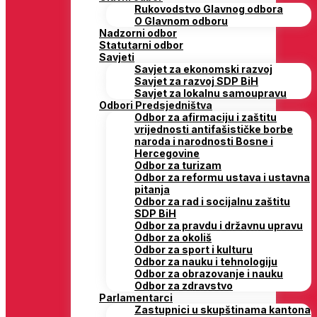
Rukovodstvo Glavnog odbora
O Glavnom odboru
Nadzorni odbor
Statutarni odbor
Savjeti
Savjet za ekonomski razvoj
Savjet za razvoj SDP BiH
Savjet za lokalnu samoupravu
Odbori Predsjedništva
Odbor za afirmaciju i zaštitu
vrijednosti antifašističke borbe
naroda i narodnosti Bosne i
Hercegovine
Odbor za turizam
Odbor za reformu ustava i ustavna
pitanja
Odbor za rad i socijalnu zaštitu
SDP BiH
Odbor za pravdu i državnu upravu
Odbor za okoliš
Odbor za sport i kulturu
Odbor za nauku i tehnologiju
Odbor za obrazovanje i nauku
Odbor za zdravstvo
Parlamentarci
Zastupnici u skupštinama kantona