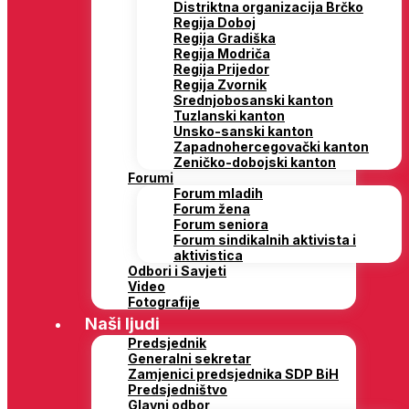
Distriktna organizacija Brčko
Regija Doboj
Regija Gradiška
Regija Modriča
Regija Prijedor
Regija Zvornik
Srednjobosanski kanton
Tuzlanski kanton
Unsko-sanski kanton
Zapadnohercegovački kanton
Zeničko-dobojski kanton
Forumi
Forum mladih
Forum žena
Forum seniora
Forum sindikalnih aktivista i
aktivistica
Odbori i Savjeti
Video
Fotografije
Naši ljudi
Predsjednik
Generalni sekretar
Zamjenici predsjednika SDP BiH
Predsjedništvo
Glavni odbor