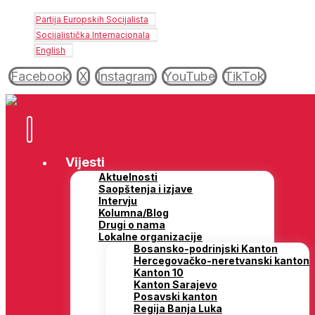
Partija Europskih Socijalista
Socijalistička Internacionala
English
Facebook
X
Instagram
YouTube
TikTok
Vijesti
Aktuelnosti
Saopštenja i izjave
Intervju
Kolumna/Blog
Drugi o nama
Lokalne organizacije
Bosansko-podrinjski Kanton
Hercegovačko-neretvanski kanton
Kanton 10
Kanton Sarajevo
Posavski kanton
Regija Banja Luka