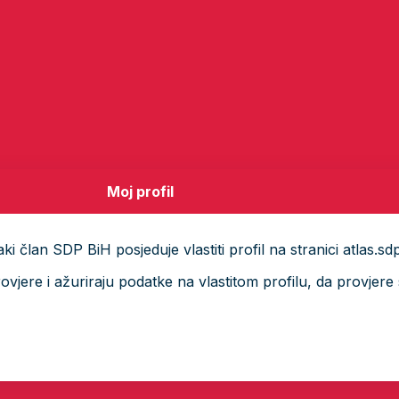
Moj profil
i član SDP BiH posjeduje vlastiti profil na stranici atlas.sd
ere i ažuriraju podatke na vlastitom profilu, da provjere s