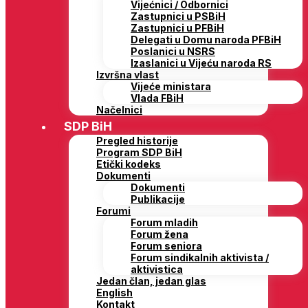
Vijećnici / Odbornici
Zastupnici u PSBiH
Zastupnici u PFBiH
Delegati u Domu naroda PFBiH
Poslanici u NSRS
Izaslanici u Vijeću naroda RS
Izvršna vlast
Vijeće ministara
Vlada FBiH
Načelnici
SDP BiH
Pregled historije
Program SDP BiH
Etički kodeks
Dokumenti
Dokumenti
Publikacije
Forumi
Forum mladih
Forum žena
Forum seniora
Forum sindikalnih aktivista /
aktivistica
Jedan član, jedan glas
English
Kontakt