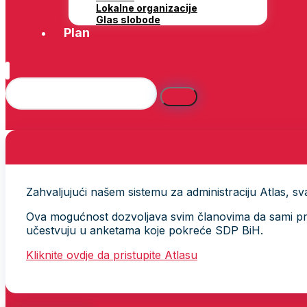
Lokalne organizacije
Glas slobode
Plan
Zahvaljujući našem sistemu za administraciju Atlas, svak
Ova mogućnost dozvoljava svim članovima da sami provj
učestvuju u anketama koje pokreće SDP BiH.
Kliknite ovdje da pristupite Atlasu