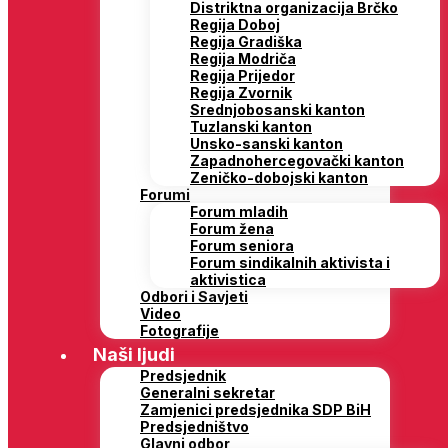
Distriktna organizacija Brčko
Regija Doboj
Regija Gradiška
Regija Modriča
Regija Prijedor
Regija Zvornik
Srednjobosanski kanton
Tuzlanski kanton
Unsko-sanski kanton
Zapadnohercegovački kanton
Zeničko-dobojski kanton
Forumi
Forum mladih
Forum žena
Forum seniora
Forum sindikalnih aktivista i
aktivistica
Odbori i Savjeti
Video
Fotografije
Naši ljudi
Predsjednik
Generalni sekretar
Zamjenici predsjednika SDP BiH
Predsjedništvo
Glavni odbor