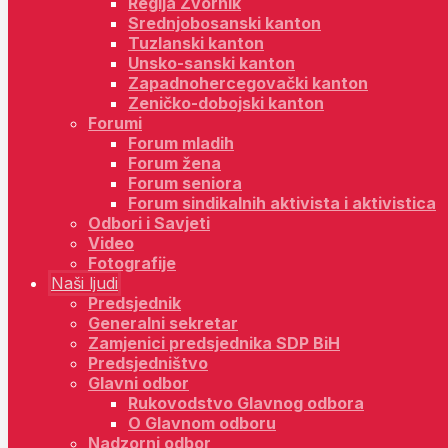
Regija Zvornik
Srednjobosanski kanton
Tuzlanski kanton
Unsko-sanski kanton
Zapadnohercegovački kanton
Zeničko-dobojski kanton
Forumi
Forum mladih
Forum žena
Forum seniora
Forum sindikalnih aktivista i aktivistica
Odbori i Savjeti
Video
Fotografije
Naši ljudi
Predsjednik
Generalni sekretar
Zamjenici predsjednika SDP BiH
Predsjedništvo
Glavni odbor
Rukovodstvo Glavnog odbora
O Glavnom odboru
Nadzorni odbor