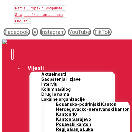
Partija Europskih Socijalista
Socijalistička Internacionala
English
Facebook
X
Instagram
YouTube
TikTok
Vijesti
Aktuelnosti
Saopštenja i izjave
Intervju
Kolumna/Blog
Drugi o nama
Lokalne organizacije
Bosansko-podrinjski Kanton
Hercegovačko-neretvanski kanton
Kanton 10
Kanton Sarajevo
Posavski kanton
Regija Banja Luka