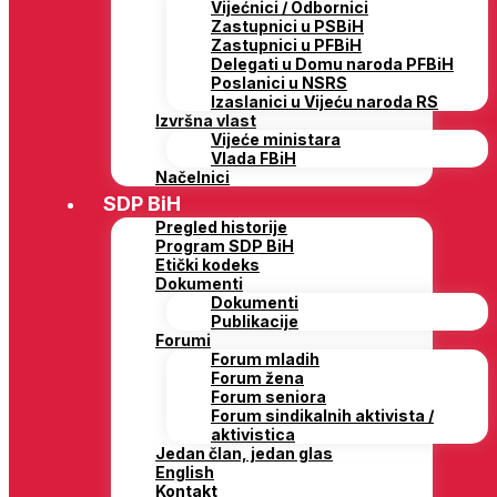
Vijećnici / Odbornici
Zastupnici u PSBiH
Zastupnici u PFBiH
Delegati u Domu naroda PFBiH
Poslanici u NSRS
Izaslanici u Vijeću naroda RS
Izvršna vlast
Vijeće ministara
Vlada FBiH
Načelnici
SDP BiH
Pregled historije
Program SDP BiH
Etički kodeks
Dokumenti
Dokumenti
Publikacije
Forumi
Forum mladih
Forum žena
Forum seniora
Forum sindikalnih aktivista /
aktivistica
Jedan član, jedan glas
English
Kontakt