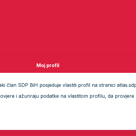
Moj profil
i član SDP BiH posjeduje vlastiti profil na stranici atlas.sd
ere i ažuriraju podatke na vlastitom profilu, da provjere s