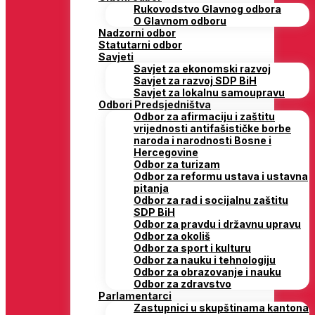
Rukovodstvo Glavnog odbora
O Glavnom odboru
Nadzorni odbor
Statutarni odbor
Savjeti
Savjet za ekonomski razvoj
Savjet za razvoj SDP BiH
Savjet za lokalnu samoupravu
Odbori Predsjedništva
Odbor za afirmaciju i zaštitu
vrijednosti antifašističke borbe
naroda i narodnosti Bosne i
Hercegovine
Odbor za turizam
Odbor za reformu ustava i ustavna
pitanja
Odbor za rad i socijalnu zaštitu
SDP BiH
Odbor za pravdu i državnu upravu
Odbor za okoliš
Odbor za sport i kulturu
Odbor za nauku i tehnologiju
Odbor za obrazovanje i nauku
Odbor za zdravstvo
Parlamentarci
Zastupnici u skupštinama kantona