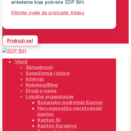
anketama koje pokreće SDP BiH.
Kliknite ovdje da pristupite Atlasu
Pridruži se!
Vijesti
Aktuelnosti
Saopštenja i izjave
Intervju
Kolumna/Blog
Drugi o nama
Lokalne organizacije
Bosansko-podrinjski Kanton
Hercegovačko-neretvanski
kanton
Kanton 10
Kanton Sarajevo