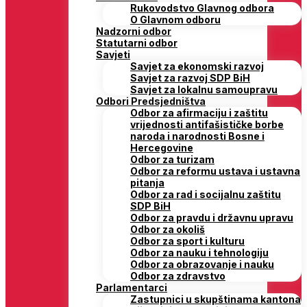
Rukovodstvo Glavnog odbora
O Glavnom odboru
Nadzorni odbor
Statutarni odbor
Savjeti
Savjet za ekonomski razvoj
Savjet za razvoj SDP BiH
Savjet za lokalnu samoupravu
Odbori Predsjedništva
Odbor za afirmaciju i zaštitu
vrijednosti antifašističke borbe
naroda i narodnosti Bosne i
Hercegovine
Odbor za turizam
Odbor za reformu ustava i ustavna
pitanja
Odbor za rad i socijalnu zaštitu
SDP BiH
Odbor za pravdu i državnu upravu
Odbor za okoliš
Odbor za sport i kulturu
Odbor za nauku i tehnologiju
Odbor za obrazovanje i nauku
Odbor za zdravstvo
Parlamentarci
Zastupnici u skupštinama kantona