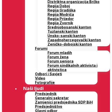
Distriktna organizacija Brčko
Regija Doboj
Regija Gradiška
Regija Modriča
Regija Prijedor
Regija Zvornik
Srednjobosanski kanton
Tuzlanski kanton
Unsko-sanski kanton
Zapadnohercegovački kanton
Zeničko-dobojski kanton
Forumi
Forum mladih
Forum žena
Forum seniora
Forum sindikalnih aktivista i
aktivistica
Odbori i Savjeti
Video
Fotografije
Naši ljudi
Predsjednik
Generalni sekretar
Zamjenici predsjednika SDP BiH
Predsjedništvo
Glavni odbor