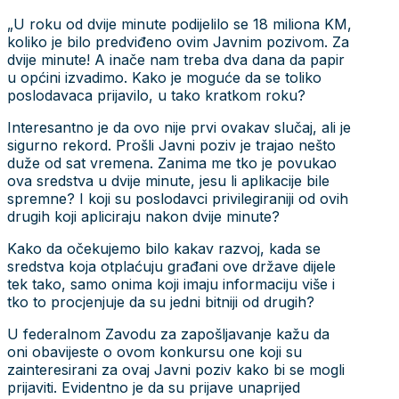
„U roku od dvije minute podijelilo se 18 miliona KM,
koliko je bilo predviđeno ovim Javnim pozivom. Za
dvije minute! A inače nam treba dva dana da papir
u općini izvadimo. Kako je moguće da se toliko
poslodavaca prijavilo, u tako kratkom roku?
Interesantno je da ovo nije prvi ovakav slučaj, ali je
sigurno rekord. Prošli Javni poziv je trajao nešto
duže od sat vremena. Zanima me tko je povukao
ova sredstva u dvije minute, jesu li aplikacije bile
spremne? I koji su poslodavci privilegiraniji od ovih
drugih koji apliciraju nakon dvije minute?
Kako da očekujemo bilo kakav razvoj, kada se
sredstva koja otplaćuju građani ove države dijele
tek tako, samo onima koji imaju informaciju više i
tko to procjenjuje da su jedni bitniji od drugih?
U federalnom Zavodu za zapošljavanje kažu da
oni obavijeste o ovom konkursu one koji su
zainteresirani za ovaj Javni poziv kako bi se mogli
prijaviti. Evidentno je da su prijave unaprijed