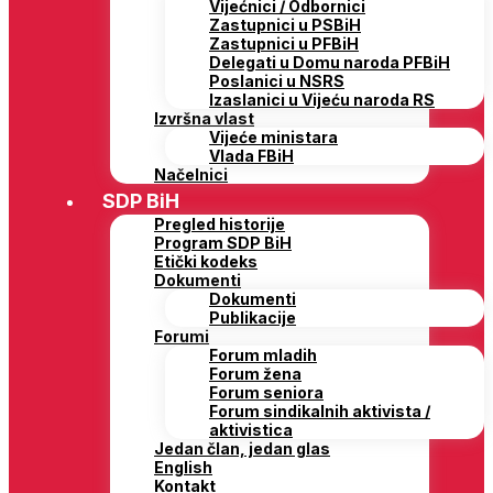
Vijećnici / Odbornici
Zastupnici u PSBiH
Zastupnici u PFBiH
Delegati u Domu naroda PFBiH
Poslanici u NSRS
Izaslanici u Vijeću naroda RS
Izvršna vlast
Vijeće ministara
Vlada FBiH
Načelnici
SDP BiH
Pregled historije
Program SDP BiH
Etički kodeks
Dokumenti
Dokumenti
Publikacije
Forumi
Forum mladih
Forum žena
Forum seniora
Forum sindikalnih aktivista /
aktivistica
Jedan član, jedan glas
English
Kontakt