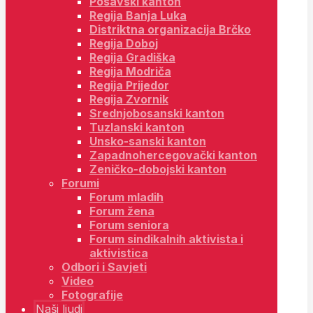
Posavski kanton
Regija Banja Luka
Distriktna organizacija Brčko
Regija Doboj
Regija Gradiška
Regija Modriča
Regija Prijedor
Regija Zvornik
Srednjobosanski kanton
Tuzlanski kanton
Unsko-sanski kanton
Zapadnohercegovački kanton
Zeničko-dobojski kanton
Forumi
Forum mladih
Forum žena
Forum seniora
Forum sindikalnih aktivista i
aktivistica
Odbori i Savjeti
Video
Fotografije
Naši ljudi