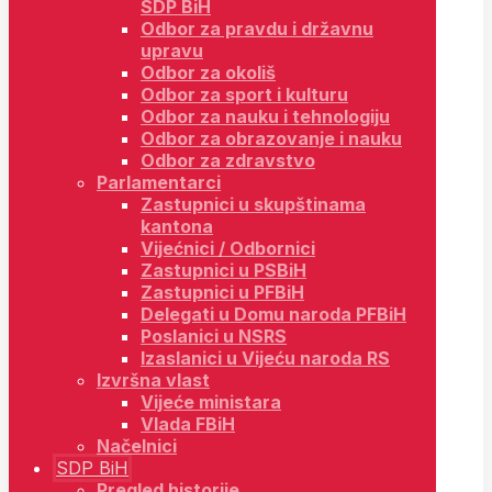
SDP BiH
Odbor za pravdu i državnu
upravu
Odbor za okoliš
Odbor za sport i kulturu
Odbor za nauku i tehnologiju
Odbor za obrazovanje i nauku
Odbor za zdravstvo
Parlamentarci
Zastupnici u skupštinama
kantona
Vijećnici / Odbornici
Zastupnici u PSBiH
Zastupnici u PFBiH
Delegati u Domu naroda PFBiH
Poslanici u NSRS
Izaslanici u Vijeću naroda RS
Izvršna vlast
Vijeće ministara
Vlada FBiH
Načelnici
SDP BiH
Pregled historije