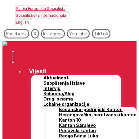
Partija Europskih Socijalista
Socijalistička Internacionala
English
Facebook
X
Instagram
YouTube
TikTok
Vijesti
Aktuelnosti
Saopštenja i izjave
Intervju
Kolumna/Blog
Drugi o nama
Lokalne organizacije
Bosansko-podrinjski Kanton
Hercegovačko-neretvanski kanton
Kanton 10
Kanton Sarajevo
Posavski kanton
Regija Banja Luka