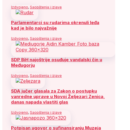
Izdvojeno
,
Saopštenja i izjave
Parlamentarci su rudarima okrenuli leđa
kad je bilo najvažnije
Izdvojeno
,
Saopštenja i izjave
SDP BiH najoštrije osuđuje vandalski čin u
Međugorju
Izdvojeno
,
Saopštenja i izjave
SDA jučer glasala za Zakon o postupku
vanredne uprave u Novoj Željezari Zenica,
danas napada vlastiti glas
Izdvojeno
,
Saopštenja i izjave
Potpisan ugovor o sufinansiranju Muzeja