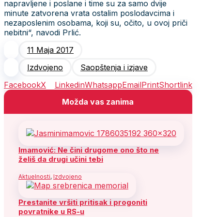
napravljene i poslane i time su za samo dvije
minute zatvorena vrata ostalim poslodavcima i
nezaposlenim osobama, koji su, očito, u ovoj priči
nebitni“, navodi Prlić.
11 Maja 2017
Izdvojeno
Saopštenja i izjave
Facebook
X
Linkedin
Whatsapp
Email
Print
Shortlink
Možda vas zanima
Imamović: Ne čini drugome ono što ne
želiš da drugi učini tebi
Aktuelnosti
,
Izdvojeno
Prestanite vršiti pritisak i progoniti
povratnike u RS-u