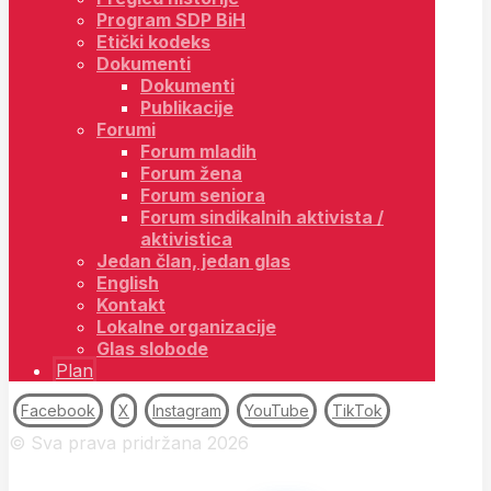
Program SDP BiH
Etički kodeks
Dokumenti
Dokumenti
Publikacije
Forumi
Forum mladih
Forum žena
Forum seniora
Forum sindikalnih aktivista /
aktivistica
Jedan član, jedan glas
English
Kontakt
Lokalne organizacije
Glas slobode
Plan
Facebook
X
Instagram
YouTube
TikTok
© Sva prava pridržana 2026