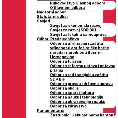
Rukovodstvo Glavnog odbora
O Glavnom odboru
Nadzorni odbor
Statutarni odbor
Savjeti
Savjet za ekonomski razvoj
Savjet za razvoj SDP BiH
Savjet za lokalnu samoupravu
Odbori Predsjedništva
Odbor za afirmaciju i zaštitu
vrijednosti antifašističke borbe
naroda i narodnosti Bosne i
Hercegovine
Odbor za turizam
Odbor za reformu ustava i ustavna
pitanja
Odbor za rad i socijalnu zaštitu
SDP BiH
Odbor za pravdu i državnu upravu
Odbor za okoliš
Odbor za sport i kulturu
Odbor za nauku i tehnologiju
Odbor za obrazovanje i nauku
Odbor za zdravstvo
Parlamentarci
Zastupnici u skupštinama kantona