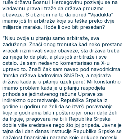
ruše državu Bosnu i Hercegovinu pozivaju se na
vladavinu prava i traže da država preuzme
obaveze. S obzirom na to da pored “Vijadukta”
imamo još tri arbitraže koje su teške preko dvije
milijarde maraka. Hoće li ovo biti presedan?
“Nisu ovdje u pitanju samo arbitraže, sva
zaduženja. Znači onog trenutka kad neko prestane
vraćati i izmirivati svoje obaveze, šta država treba
za njega to da plati, a plus još arbitraže i sve
ostalo. Ja sam nedavno komentarisao na X-u
upravo to. Znači čak sam naveo pod navodnicima
‘mrska država kadrovima SNSD-a, a najdraža
država kada je u pitanju uzeti pare’. Mi konstantno
imamo problem kada je u pitanju raspodjela
prihoda sa jedinstvenog računa Uprave za
indirektno oporezivanje. Republika Srpska iz
godine u godinu ne želi da se izvrši poravnanje
koje je godinama bilo i pošteno jer ona i dalje želi
da trguje, pregovara ne bi li Republika Srpska
dobila više sredstava nego što joj pripada. Javna je
tajna da i dan danas institucije Republike Srpske se
nažalost finansiraju parama koje prikupe poreski