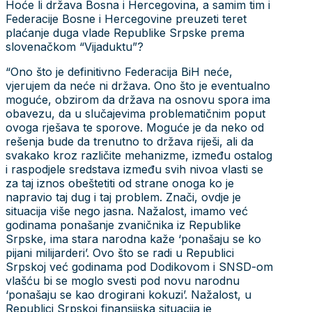
Hoće li država Bosna i Hercegovina, a samim tim i
Federacije Bosne i Hercegovine preuzeti teret
plaćanje duga vlade Republike Srpske prema
slovenačkom “Vijaduktu”?
“Ono što je definitivno Federacija BiH neće,
vjerujem da neće ni država. Ono što je eventualno
moguće, obzirom da država na osnovu spora ima
obavezu, da u slučajevima problematičnim poput
ovoga rješava te sporove. Moguće je da neko od
rešenja bude da trenutno to država riješi, ali da
svakako kroz različite mehanizme, između ostalog
i raspodjele sredstava između svih nivoa vlasti se
za taj iznos obeštetiti od strane onoga ko je
napravio taj dug i taj problem. Znači, ovdje je
situacija više nego jasna. Nažalost, imamo već
godinama ponašanje zvaničnika iz Republike
Srpske, ima stara narodna kaže ‘ponašaju se ko
pijani milijarderi’. Ovo što se radi u Republici
Srpskoj već godinama pod Dodikovom i SNSD-om
vlašću bi se moglo svesti pod novu narodnu
‘ponašaju se kao drogirani kokuzi’. Nažalost, u
Republici Srpskoj finansijska situacija je