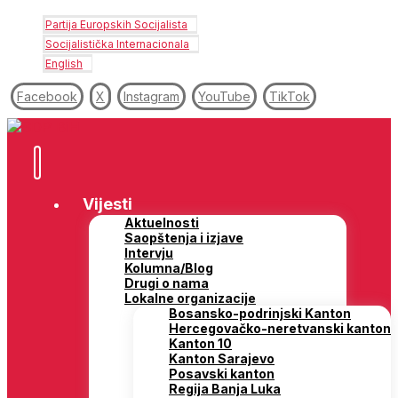
Partija Europskih Socijalista
Socijalistička Internacionala
English
Facebook
X
Instagram
YouTube
TikTok
Vijesti
Aktuelnosti
Saopštenja i izjave
Intervju
Kolumna/Blog
Drugi o nama
Lokalne organizacije
Bosansko-podrinjski Kanton
Hercegovačko-neretvanski kanton
Kanton 10
Kanton Sarajevo
Posavski kanton
Regija Banja Luka