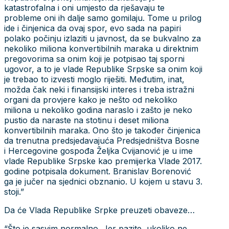
katastrofalna i oni umjesto da rješavaju te
probleme oni ih dalje samo gomilaju. Tome u prilog
ide i činjenica da ovaj spor, evo sada na papiri
polako počinju izlaziti u javnost, da se bukvalno za
nekoliko miliona konvertibilnih maraka u direktnim
pregovorima sa onim koji je potpisao taj sporni
ugovor, a to je vlade Republike Srpske sa onim koji
je trebao to izvesti moglo riješiti. Međutim, inat,
možda čak neki i finansijski interes i treba istražni
organi da provjere kako je nešto od nekoliko
miliona u nekoliko godina naraslo i zašto je neko
pustio da naraste na stotinu i deset miliona
konvertibilnih maraka. Ono što je također činjenica
da trenutna predsjedavajuća Predsjedništva Bosne
i Hercegovine gospođa Željka Cvijanović je u ime
vlade Republike Srpske kao premijerka Vlade 2017.
godine potpisala dokument. Branislav Borenović
ga je jučer na sjednici obznanio. U kojem u stavu 3.
stoji.”
Da će Vlada Republike Srpke preuzeti obaveze…
“Što je sasvim normalno. Jer pazite, ukoliko ne