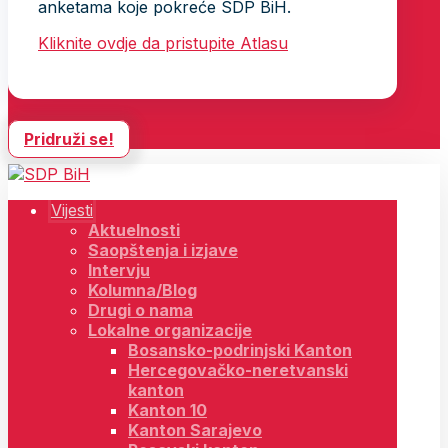
anketama koje pokreće SDP BiH.
Kliknite ovdje da pristupite Atlasu
Pridruži se!
Vijesti
Aktuelnosti
Saopštenja i izjave
Intervju
Kolumna/Blog
Drugi o nama
Lokalne organizacije
Bosansko-podrinjski Kanton
Hercegovačko-neretvanski
kanton
Kanton 10
Kanton Sarajevo