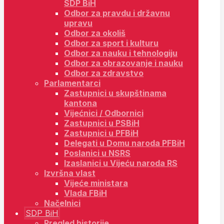
SDP BiH
Odbor za pravdu i državnu
upravu
Odbor za okoliš
Odbor za sport i kulturu
Odbor za nauku i tehnologiju
Odbor za obrazovanje i nauku
Odbor za zdravstvo
Parlamentarci
Zastupnici u skupštinama
kantona
Vijećnici / Odbornici
Zastupnici u PSBiH
Zastupnici u PFBiH
Delegati u Domu naroda PFBiH
Poslanici u NSRS
Izaslanici u Vijeću naroda RS
Izvršna vlast
Vijeće ministara
Vlada FBiH
Načelnici
SDP BiH
Pregled historije