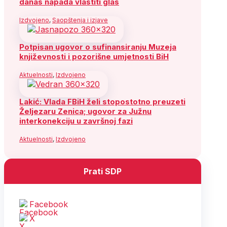
danas napada vlastiti glas
Izdvojeno
,
Saopštenja i izjave
Potpisan ugovor o sufinansiranju Muzeja
književnosti i pozorišne umjetnosti BiH
Aktuelnosti
,
Izdvojeno
Lakić: Vlada FBiH želi stopostotno preuzeti
Željezaru Zenica; ugovor za Južnu
interkonekciju u završnoj fazi
Aktuelnosti
,
Izdvojeno
Prati SDP
Facebook
X