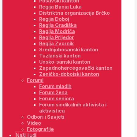
Posavski kanton
Regija Banja Luka
Distriktna organizacija Brčko
Regija Doboj
Regija Gradiška
Regija Modriča
Regija Prijedor
Regija Zvornik
Srednjobosanski kanton
Tuzlanski kanton
Unsko-sanski kanton
Zapadnohercegovački kanton
Zeničko-dobojski kanton
Forumi
Forum mladih
Forum žena
Forum seniora
Forum sindikalnih aktivista i
aktivistica
Odbori i Savjeti
Video
Fotografije
Naši ljudi