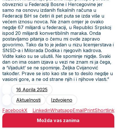
obveznici u Federaciji Bosne i Hercegovine jer
samo na osnovu izdanih fiskalnih računa u
Federaciji BiH se četiri ili pet puta se izda više u
većem iznosu novca. Ne znam omjer je ovako
negdje 67 milijardi u federaciji, u Republici Srpskoj
ispod 20 milijardi konvertibilnih maraka. Onda
postavljamo pitanja o čemu mi ovde zapravo
govorimo. Tako da to je jedan u nizu licemjerstava i
SNSD-a i Milorada Dodika i njegovih kadrova.
Vidite kako su se ušutili. Ne spominje nigdje. Svaki
dan on ima osam izjava u vezi ne znam ni ja čega,
a ‘Vijadukt’ se ne spominje. Željka Cvijanović
također. Prave se isto kao ste se to desilo negdje u
vasioni gore, a ne od strane njih i i njihove vlasti.”
16 Aprila 2025
Aktuelnosti
Izdvojeno
Facebook
X
Linkedin
Whatsapp
Email
Print
Shortlink
Možda vas zanima