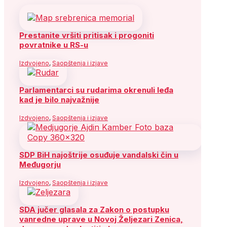
Prestanite vršiti pritisak i progoniti
povratnike u RS-u
Izdvojeno
,
Saopštenja i izjave
Parlamentarci su rudarima okrenuli leđa
kad je bilo najvažnije
Izdvojeno
,
Saopštenja i izjave
SDP BiH najoštrije osuđuje vandalski čin u
Međugorju
Izdvojeno
,
Saopštenja i izjave
SDA jučer glasala za Zakon o postupku
vanredne uprave u Novoj Željezari Zenica,