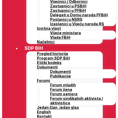
Vijećnici / Odbornici
Zastupnici u PSBiH
Zastupnici u PFBiH
Delegati u Domu naroda PFBiH
Poslanici u NSRS
Izaslanici u Vijeću naroda RS
Izvršna vlast
Vijeće ministara
Vlada FBiH
Načelnici
SDP BiH
Pregled historije
Program SDP BiH
Etički kodeks
Dokumenti
Dokumenti
Publikacije
Forumi
Forum mladih
Forum žena
Forum seniora
Forum sindikalnih aktivista /
aktivistica
Jedan član, jedan glas
English
Kontakt