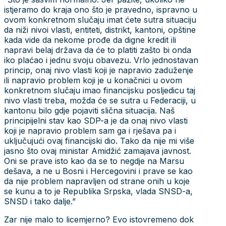
istjeramo do kraja ono što je pravedno, ispravno u
ovom konkretnom slučaju imat ćete sutra situaciju
da niži nivoi vlasti, entiteti, distrikt, kantoni, opštine
kada vide da nekome prođe da digne kredit ili
napravi belaj država da će to platiti zašto bi onda
iko plaćao i jednu svoju obavezu. Vrlo jednostavan
princip, onaj nivo vlasti koji je napravio zaduženje
ili napravio problem koji je u konačnici u ovom
konkretnom slučaju imao financijsku posljedicu taj
nivo vlasti treba, možda će se sutra u Federaciji, u
kantonu bilo gdje pojaviti slična situacija. Naš
principijelni stav kao SDP-a je da onaj nivo vlasti
koji je napravio problem sam ga i rješava pa i
uključujući ovaj financijski dio. Tako da nije mi više
jasno što ovaj ministar Amidžić zamajava javnost.
Oni se prave isto kao da se to negdje na Marsu
dešava, a ne u Bosni i Hercegovini i prave se kao
da nije problem napravljen od strane onih u koje
se kunu a to je Republika Srpska, vlada SNSD-a,
SNSD i tako dalje.”
Zar nije malo to licemjerno? Evo istovremeno dok