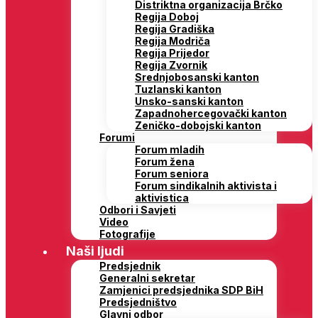
Distriktna organizacija Brčko
Regija Doboj
Regija Gradiška
Regija Modriča
Regija Prijedor
Regija Zvornik
Srednjobosanski kanton
Tuzlanski kanton
Unsko-sanski kanton
Zapadnohercegovački kanton
Zeničko-dobojski kanton
Forumi
Forum mladih
Forum žena
Forum seniora
Forum sindikalnih aktivista i
aktivistica
Odbori i Savjeti
Video
Fotografije
Naši ljudi
Predsjednik
Generalni sekretar
Zamjenici predsjednika SDP BiH
Predsjedništvo
Glavni odbor