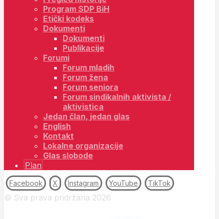
Program SDP BiH
Etički kodeks
Dokumenti
Dokumenti
Publikacije
Forumi
Forum mladih
Forum žena
Forum seniora
Forum sindikalnih aktivista /
aktivistica
Jedan član, jedan glas
English
Kontakt
Lokalne organizacije
Glas slobode
Plan
Facebook
X
Instagram
YouTube
TikTok
© Sva prava pridržana 2026