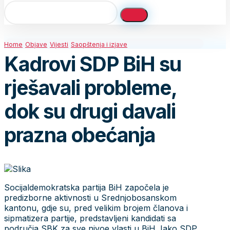
Home
Objave
Vijesti
Saopštenja i izjave
Kadrovi SDP BiH su
rješavali probleme,
dok su drugi davali
prazna obećanja
Socijaldemokratska partija BiH započela je
predizborne aktivnosti u Srednjobosanskom
kantonu, gdje su, pred velikim brojem članova i
sipmatizera partije, predstavljeni kandidati sa
područja SBK za sve nivoe vlasti u BiH. Iako SDP