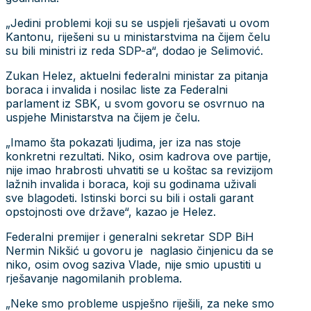
„Jedini problemi koji su se uspjeli rješavati u ovom
Kantonu, riješeni su u ministarstvima na čijem čelu
su bili ministri iz reda SDP-a“, dodao je Selimović.
Zukan Helez, aktuelni federalni ministar za pitanja
boraca i invalida i nosilac liste za Federalni
parlament iz SBK, u svom govoru se osvrnuo na
uspjehe Ministarstva na čijem je čelu.
„Imamo šta pokazati ljudima, jer iza nas stoje
konkretni rezultati. Niko, osim kadrova ove partije,
nije imao hrabrosti uhvatiti se u koštac sa revizijom
lažnih invalida i boraca, koji su godinama uživali
sve blagodeti. Istinski borci su bili i ostali garant
opstojnosti ove države“, kazao je Helez.
Federalni premijer i generalni sekretar SDP BiH
Nermin Nikšić u govoru je naglasio činjenicu da se
niko, osim ovog saziva Vlade, nije smio upustiti u
rješavanje nagomilanih problema.
„Neke smo probleme uspješno riješili, za neke smo