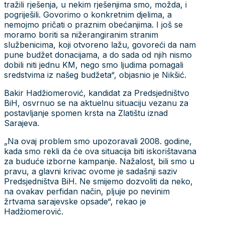
tražili rješenja, u nekim rješenjima smo, možda, i
pogriješili. Govorimo o konkretnim djelima, a
nemojmo pričati o praznim obećanjima. I još se
moramo boriti sa nižerangiranim stranim
službenicima, koji otvoreno lažu, govoreći da nam
pune budžet donacijama, a do sada od njih nismo
dobili niti jednu KM, nego smo ljudima pomagali
sredstvima iz našeg budžeta“, objasnio je Nikšić.
Bakir Hadžiomerović, kandidat za Predsjedništvo
BiH, osvrnuo se na aktuelnu situaciju vezanu za
postavljanje spomen krsta na Zlatištu iznad
Sarajeva.
„Na ovaj problem smo upozoravali 2008. godine,
kada smo rekli da će ova situacija biti iskorištavana
za buduće izborne kampanje. Nažalost, bili smo u
pravu, a glavni krivac ovome je sadašnji saziv
Predsjedništva BiH. Ne smijemo dozvoliti da neko,
na ovakav perfidan način, pljuje po nevinim
žrtvama sarajevske opsade“, rekao je
Hadžiomerović.