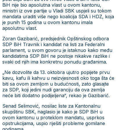
BiH nije bio apsolutna vlast u ovom kantonu,
ministri iz ove partije u Vladi SBK uspjeli su tokom
mandata uraditi više nego koalicija SDA i HDZ, koja
je punih 15 godina u ovom kantonu imala
apsolutnu vlast.
Zoran Gazibarić, predsjednik Opštinskog odbora
SDP BiH Travnik i kandidat na listi za Federalni
parlament, u svom govoru je istaknuo kako među
kandidatima SDP BiH ne postoje nikakve razlike i
svaki od njih ima konkretnu ponudu građanima.
„Ne dozvolite da 13. oktobra ujutro popijete prvu
kavu, kafu ili kahvu u neizvjesnosti oko toga šta će
biti sa ovom zemljom u budućnosti, zato glasajte
za SDP, koji jedini nudi garanciju da ova zemlja
neće biti dodatno podijeljena“, rekao je Gazibarić.
Senad Selimović, nosilac liste za Kantonalnu
skupštinu SBK, naglasio je kako je SDP BiH u
ovom kantonu u proteklom mandatu, usprkos
opstrukcijama, uspio riješiti probleme gomilane
godinama.