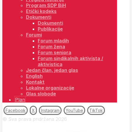
Program SDP BiH
Etički kodeks
Dokumenti
Dokumenti
Publikacije
Forumi
Forum mladih
Forum žena
Forum seniora
Forum sindikalnih aktivista /
aktivistica
Jedan član, jedan glas
English
Kontakt
Lokalne organizacije
Glas slobode
Plan
Facebook
X
Instagram
YouTube
TikTok
© Sva prava pridržana 2026