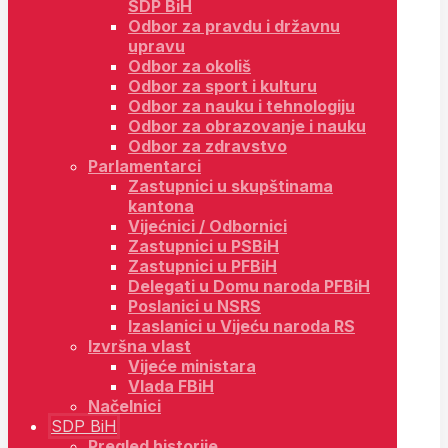
SDP BiH
Odbor za pravdu i državnu
upravu
Odbor za okoliš
Odbor za sport i kulturu
Odbor za nauku i tehnologiju
Odbor za obrazovanje i nauku
Odbor za zdravstvo
Parlamentarci
Zastupnici u skupštinama
kantona
Vijećnici / Odbornici
Zastupnici u PSBiH
Zastupnici u PFBiH
Delegati u Domu naroda PFBiH
Poslanici u NSRS
Izaslanici u Vijeću naroda RS
Izvršna vlast
Vijeće ministara
Vlada FBiH
Načelnici
SDP BiH
Pregled historije