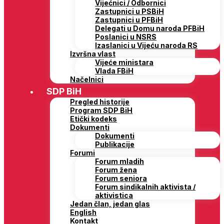
Vijećnici / Odbornici
Zastupnici u PSBiH
Zastupnici u PFBiH
Delegati u Domu naroda PFBiH
Poslanici u NSRS
Izaslanici u Vijeću naroda RS
Izvršna vlast
Vijeće ministara
Vlada FBiH
Načelnici
SDP BiH
Pregled historije
Program SDP BiH
Etički kodeks
Dokumenti
Dokumenti
Publikacije
Forumi
Forum mladih
Forum žena
Forum seniora
Forum sindikalnih aktivista /
aktivistica
Jedan član, jedan glas
English
Kontakt