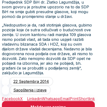
Predsjednik SDP BiH dr. Zlatko Lagumdžija, u
svom govoru je prisutne upozorio na to da SDP
BiH ne smije gubiti presudne glasove, koji mogu
pomoći da promijenimo stanje u državi.
„Nedopustivo je da, radi stotinjak glasova, gubimo
pozicije koje će sutra odlučivati o budućnosti ove
zemlje. U ovom kantonu radi manjka 109 glasova
nismo postali vlast, ali tada smo uspjeli razbiti
vladavinu blizanaca SDA i HDZ, koji su ovim
dijelom države vladali decenijama. Nedavno je bila
dogovorena nova podjela ove države, ali nismo to
dozvolili. Zato nemojmo dozvoliti da SDP opet ne
pobijedi na izborima, jer ako ne pobijedi, bh.
građani će se probuditi u podijeljenoj zemlji“,
zaključio je Lagumdžija.
22 Septembra 2014
Saopštenja i izjave
Facebook
X
Linkedin
Whatsapp
Email
Print
Shortlink
Možda vas zanima