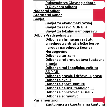
Rukovodstvo Glavnog odbora
O Glavnom odboru
Nadzorni odbor
Statutarni odbor
Savjeti
Savjet za ekonomski razvoj
Savjet za razvoj SDP BiH
Savjet za lokalnu samoupravu
Odbori Predsjedništva
Odbor za afirmaciju i zaštitu
vrijednosti antifašističke borbe
naroda i narodnosti Bosne i
Hercegovine
Odbor za turizam
Odbor za reformu ustava i ustavna
pitanja
Odbor za rad i socijalnu zaštitu
SDP BiH
Odbor za pravdu i državnu upravu
Odbor za okoliš
Odbor za sport i kulturu
Odbor za nauku i tehnologiju
Odbor za obrazovanje i nauku
Odbor za zdravstvo
Parlamentarci
Zastupnici u skupštinama kantona