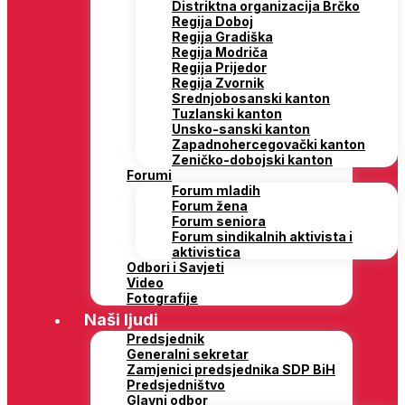
Distriktna organizacija Brčko
Regija Doboj
Regija Gradiška
Regija Modriča
Regija Prijedor
Regija Zvornik
Srednjobosanski kanton
Tuzlanski kanton
Unsko-sanski kanton
Zapadnohercegovački kanton
Zeničko-dobojski kanton
Forumi
Forum mladih
Forum žena
Forum seniora
Forum sindikalnih aktivista i
aktivistica
Odbori i Savjeti
Video
Fotografije
Naši ljudi
Predsjednik
Generalni sekretar
Zamjenici predsjednika SDP BiH
Predsjedništvo
Glavni odbor