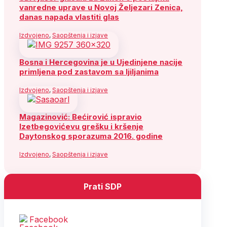
vanredne uprave u Novoj Željezari Zenica,
danas napada vlastiti glas
Izdvojeno
,
Saopštenja i izjave
Bosna i Hercegovina je u Ujedinjene nacije
primljena pod zastavom sa ljiljanima
Izdvojeno
,
Saopštenja i izjave
Magazinović: Bećirović ispravio
Izetbegovićevu grešku i kršenje
Daytonskog sporazuma 2016. godine
Izdvojeno
,
Saopštenja i izjave
Prati SDP
Facebook