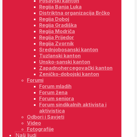
Posavski kanton
Regija Banja Luka
Distriktna organizacija Brčko
Regija Doboj
Regija Gradiška
Regija Modriča
Regija Prijedor
Regija Zvornik
Srednjobosanski kanton
Tuzlanski kanton
Unsko-sanski kanton
Zapadnohercegovački kanton
Zeničko-dobojski kanton
Forumi
Forum mladih
Forum žena
Forum seniora
Forum sindikalnih aktivista i
aktivistica
Odbori i Savjeti
Video
Fotografije
Naši ljudi