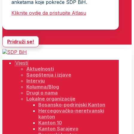
anketama koje pokreće SDP BiH.
Kliknite ovdje da pristupite Atlasu
Pridruži se!
Vijesti
Aktuelnosti
Saopštenja i izjave
Intervju
Kolumna/Blog
Drugi o nama
Lokalne organizacije
Bosansko-podrinjski Kanton
Hercegovačko-neretvanski
kanton
Kanton 10
Kanton Sarajevo