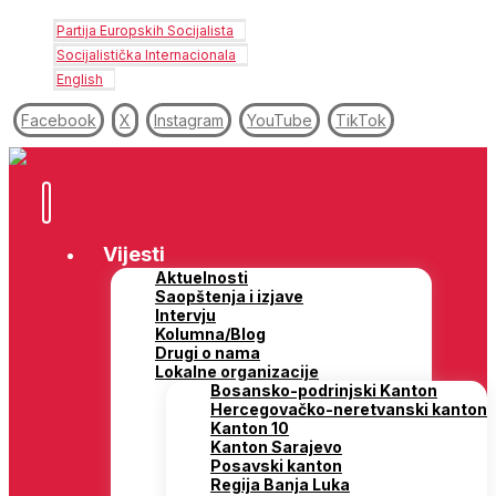
Partija Europskih Socijalista
Socijalistička Internacionala
English
Facebook
X
Instagram
YouTube
TikTok
Vijesti
Aktuelnosti
Saopštenja i izjave
Intervju
Kolumna/Blog
Drugi o nama
Lokalne organizacije
Bosansko-podrinjski Kanton
Hercegovačko-neretvanski kanton
Kanton 10
Kanton Sarajevo
Posavski kanton
Regija Banja Luka