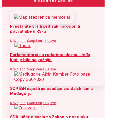
Prestanite vršiti pritisak i progoniti
povratnike u RS-u
Izdvojeno
,
Saopštenja i izjave
Parlamentarci su rudarima okrenuli leđa
kad je bilo najvažnije
Izdvojeno
,
Saopštenja i izjave
SDP BiH najoštrije osuđuje vandalski čin u
Međugorju
Izdvojeno
,
Saopštenja i izjave
SDA jučer glasala za Zakon o postupku