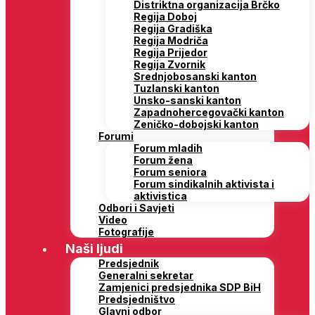
Distriktna organizacija Brčko
Regija Doboj
Regija Gradiška
Regija Modriča
Regija Prijedor
Regija Zvornik
Srednjobosanski kanton
Tuzlanski kanton
Unsko-sanski kanton
Zapadnohercegovački kanton
Zeničko-dobojski kanton
Forumi
Forum mladih
Forum žena
Forum seniora
Forum sindikalnih aktivista i
aktivistica
Odbori i Savjeti
Video
Fotografije
Naši ljudi
Predsjednik
Generalni sekretar
Zamjenici predsjednika SDP BiH
Predsjedništvo
Glavni odbor