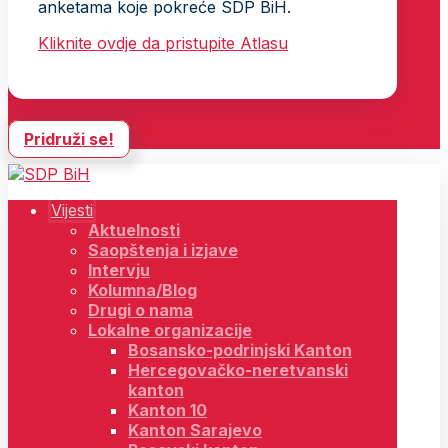
anketama koje pokreće SDP BiH.
Kliknite ovdje da pristupite Atlasu
Pridruži se!
Vijesti
Aktuelnosti
Saopštenja i izjave
Intervju
Kolumna/Blog
Drugi o nama
Lokalne organizacije
Bosansko-podrinjski Kanton
Hercegovačko-neretvanski
kanton
Kanton 10
Kanton Sarajevo