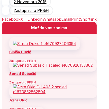
2 Novembra 2015
Zastupnici u PFBiH
Facebook
X
Linkedin
Whatsapp
Email
Print
Shortlink
Možda vas zanima
Siniša Dukić
Zastupnici u PFBiH
Senad Subašić
Zastupnici u PFBiH
Azra Okić
Zastupnici u PFBiH