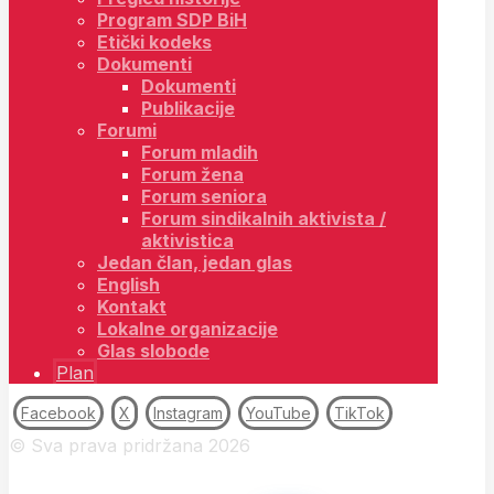
Program SDP BiH
Etički kodeks
Dokumenti
Dokumenti
Publikacije
Forumi
Forum mladih
Forum žena
Forum seniora
Forum sindikalnih aktivista /
aktivistica
Jedan član, jedan glas
English
Kontakt
Lokalne organizacije
Glas slobode
Plan
Facebook
X
Instagram
YouTube
TikTok
© Sva prava pridržana 2026