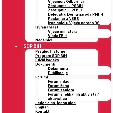
Vijećnici / Odbornici
Zastupnici u PSBiH
Zastupnici u PFBiH
Delegati u Domu naroda PFBiH
Poslanici u NSRS
Izaslanici u Vijeću naroda RS
Izvršna vlast
Vijeće ministara
Vlada FBiH
Načelnici
SDP BiH
Pregled historije
Program SDP BiH
Etički kodeks
Dokumenti
Dokumenti
Publikacije
Forumi
Forum mladih
Forum žena
Forum seniora
Forum sindikalnih aktivista /
aktivistica
Jedan član, jedan glas
English
Kontakt