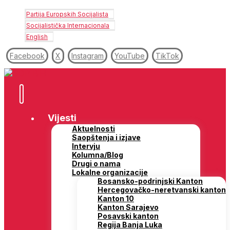
Partija Europskih Socijalista
Socijalistička Internacionala
English
Facebook
X
Instagram
YouTube
TikTok
Vijesti
Aktuelnosti
Saopštenja i izjave
Intervju
Kolumna/Blog
Drugi o nama
Lokalne organizacije
Bosansko-podrinjski Kanton
Hercegovačko-neretvanski kanton
Kanton 10
Kanton Sarajevo
Posavski kanton
Regija Banja Luka