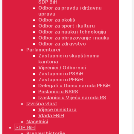
SDP BiH
Odbor za pravdu i državnu
upravu
Odbor za okoliš
Odbor za sport i kulturu
Odbor za nauku i tehnologiju
Odbor za obrazovanje i nauku
Odbor za zdravstvo
Parlamentarci
Zastupnici u skupštinama
kantona
Vijećnici / Odbornici
Zastupnici u PSBiH
Zastupnici u PFBiH
Delegati u Domu naroda PFBiH
Poslanici u NSRS
Izaslanici u Vijeću naroda RS
Izvršna vlast
Vijeće ministara
Vlada FBiH
Načelnici
SDP BiH
Pregled historije