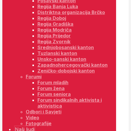
Posavski kanton
Regija Banja Luka
Distriktna organizacija Brčko
Regija Doboj
Regija Gradiška
Regija Modriča
Regija Prijedor
Regija Zvornik
Srednjobosanski kanton
Tuzlanski kanton
Unsko-sanski kanton
Zapadnohercegovački kanton
Zeničko-dobojski kanton
Forumi
Forum mladih
Forum žena
Forum seniora
Forum sindikalnih aktivista i
aktivistica
Odbori i Savjeti
Video
Fotografije
Naši ljudi