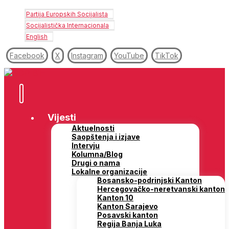
Partija Europskih Socijalista
Socijalistička Internacionala
English
Facebook
X
Instagram
YouTube
TikTok
Vijesti
Aktuelnosti
Saopštenja i izjave
Intervju
Kolumna/Blog
Drugi o nama
Lokalne organizacije
Bosansko-podrinjski Kanton
Hercegovačko-neretvanski kanton
Kanton 10
Kanton Sarajevo
Posavski kanton
Regija Banja Luka