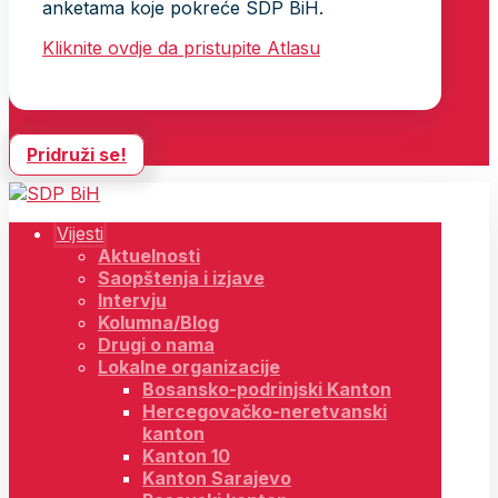
anketama koje pokreće SDP BiH.
Kliknite ovdje da pristupite Atlasu
Pridruži se!
Vijesti
Aktuelnosti
Saopštenja i izjave
Intervju
Kolumna/Blog
Drugi o nama
Lokalne organizacije
Bosansko-podrinjski Kanton
Hercegovačko-neretvanski
kanton
Kanton 10
Kanton Sarajevo