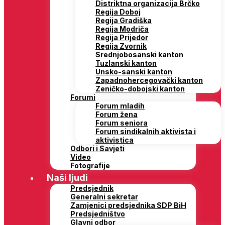
Distriktna organizacija Brčko
Regija Doboj
Regija Gradiška
Regija Modriča
Regija Prijedor
Regija Zvornik
Srednjobosanski kanton
Tuzlanski kanton
Unsko-sanski kanton
Zapadnohercegovački kanton
Zeničko-dobojski kanton
Forumi
Forum mladih
Forum žena
Forum seniora
Forum sindikalnih aktivista i
aktivistica
Odbori i Savjeti
Video
Fotografije
Naši ljudi
Predsjednik
Generalni sekretar
Zamjenici predsjednika SDP BiH
Predsjedništvo
Glavni odbor