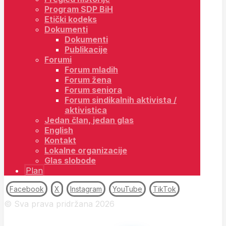
Program SDP BiH
Etički kodeks
Dokumenti
Dokumenti
Publikacije
Forumi
Forum mladih
Forum žena
Forum seniora
Forum sindikalnih aktivista /
aktivistica
Jedan član, jedan glas
English
Kontakt
Lokalne organizacije
Glas slobode
Plan
Facebook
X
Instagram
YouTube
TikTok
© Sva prava pridržana 2026