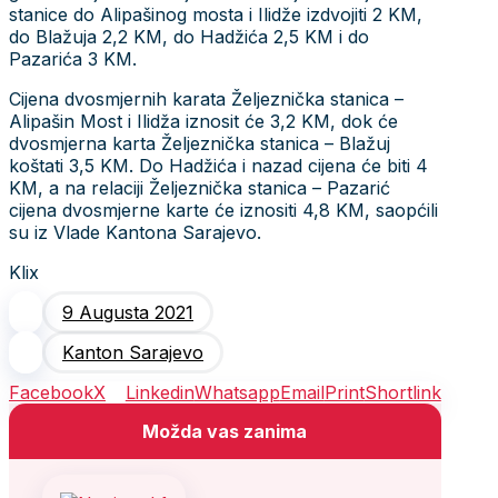
stanice do Alipašinog mosta i Ilidže izdvojiti 2 KM,
do Blažuja 2,2 KM, do Hadžića 2,5 KM i do
Pazarića 3 KM.
Cijena dvosmjernih karata Željeznička stanica –
Alipašin Most i Ilidža iznosit će 3,2 KM, dok će
dvosmjerna karta Željeznička stanica – Blažuj
koštati 3,5 KM. Do Hadžića i nazad cijena će biti 4
KM, a na relaciji Željeznička stanica – Pazarić
cijena dvosmjerne karte će iznositi 4,8 KM, saopćili
su iz Vlade Kantona Sarajevo.
Klix
9 Augusta 2021
Kanton Sarajevo
Facebook
X
Linkedin
Whatsapp
Email
Print
Shortlink
Možda vas zanima