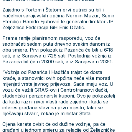
Zajedno s Fortom i Štetom prvi putnici su bili i
načelnici sarajevskih općina Nermin Muzur, Semir
Efendić i Hamdo Ejubović te generalni direktor JP
Željeznice Federacije BiH Enis Džafić.
Prema ranije planiranom rasporedu, voz će
saobraćati sedam puta dnevno svakim danom iz
oba smjera. Prvi polazak iz Pazarića će biti u 6:18
sati, a iz Sarajeva u 7:26 sati. Posljednja vožnja iz
Pazarića bit će u 20:00 sati, a iz Sarajeva u 20:51.
“Vožnja od Pazarića i Hadžića trajat će dosta
kraće, a stanovnici ovih općina neće više morati
mijenjati vrste javnog prijevoza. Sada imaju voz. U
vozu će važiti GRAS-ovi i Centrotransovi đački,
studentski i penzionerski kuponi. Ovo je pokazatelj
da kada razni nivoi vlasti rade zajedno i kada se
interes građana stavi na prvo mjesto, lako se
riješavaju stvari”, rekao je ministar Šteta.
Cijena karata ovisit će od dužine vožnje, pa će
građani u jednom smjeru za relacije od Željezničke