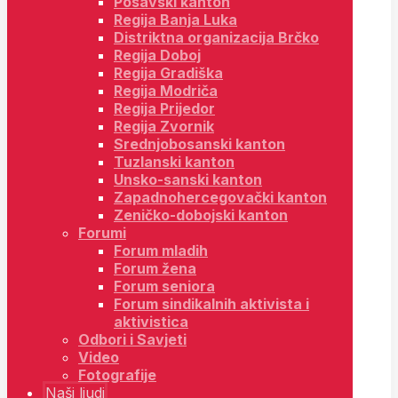
Posavski kanton
Regija Banja Luka
Distriktna organizacija Brčko
Regija Doboj
Regija Gradiška
Regija Modriča
Regija Prijedor
Regija Zvornik
Srednjobosanski kanton
Tuzlanski kanton
Unsko-sanski kanton
Zapadnohercegovački kanton
Zeničko-dobojski kanton
Forumi
Forum mladih
Forum žena
Forum seniora
Forum sindikalnih aktivista i
aktivistica
Odbori i Savjeti
Video
Fotografije
Naši ljudi