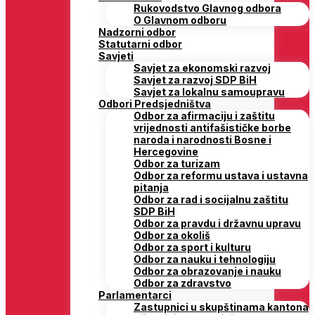
Rukovodstvo Glavnog odbora
O Glavnom odboru
Nadzorni odbor
Statutarni odbor
Savjeti
Savjet za ekonomski razvoj
Savjet za razvoj SDP BiH
Savjet za lokalnu samoupravu
Odbori Predsjedništva
Odbor za afirmaciju i zaštitu
vrijednosti antifašističke borbe
naroda i narodnosti Bosne i
Hercegovine
Odbor za turizam
Odbor za reformu ustava i ustavna
pitanja
Odbor za rad i socijalnu zaštitu
SDP BiH
Odbor za pravdu i državnu upravu
Odbor za okoliš
Odbor za sport i kulturu
Odbor za nauku i tehnologiju
Odbor za obrazovanje i nauku
Odbor za zdravstvo
Parlamentarci
Zastupnici u skupštinama kantona