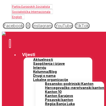
Partija Europskih Socijalista
Socijalistička Internacionala
English
Facebook
X
Instagram
YouTube
TikTok
Vijesti
Aktuelnosti
Saopštenja i izjave
Intervju
Kolumna/Blog
Drugi o nama
Lokalne organizacije
Bosansko-podrinjski Kanton
Hercegovačko-neretvanski kanton
Kanton 10
Kanton Sarajevo
Posavski kanton
Regija Banja Luka