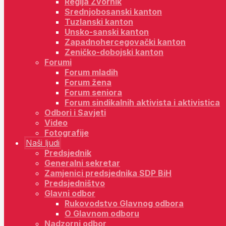
Regija Zvornik
Srednjobosanski kanton
Tuzlanski kanton
Unsko-sanski kanton
Zapadnohercegovački kanton
Zeničko-dobojski kanton
Forumi
Forum mladih
Forum žena
Forum seniora
Forum sindikalnih aktivista i aktivistica
Odbori i Savjeti
Video
Fotografije
Naši ljudi
Predsjednik
Generalni sekretar
Zamjenici predsjednika SDP BiH
Predsjedništvo
Glavni odbor
Rukovodstvo Glavnog odbora
O Glavnom odboru
Nadzorni odbor