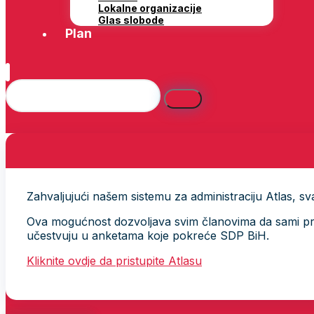
Lokalne organizacije
Glas slobode
Plan
Zahvaljujući našem sistemu za administraciju Atlas, svak
Ova mogućnost dozvoljava svim članovima da sami provj
učestvuju u anketama koje pokreće SDP BiH.
Kliknite ovdje da pristupite Atlasu