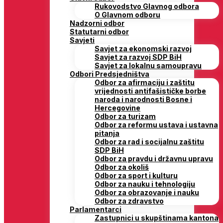
Rukovodstvo Glavnog odbora
O Glavnom odboru
Nadzorni odbor
Statutarni odbor
Savjeti
Savjet za ekonomski razvoj
Savjet za razvoj SDP BiH
Savjet za lokalnu samoupravu
Odbori Predsjedništva
Odbor za afirmaciju i zaštitu
vrijednosti antifašističke borbe
naroda i narodnosti Bosne i
Hercegovine
Odbor za turizam
Odbor za reformu ustava i ustavna
pitanja
Odbor za rad i socijalnu zaštitu
SDP BiH
Odbor za pravdu i državnu upravu
Odbor za okoliš
Odbor za sport i kulturu
Odbor za nauku i tehnologiju
Odbor za obrazovanje i nauku
Odbor za zdravstvo
Parlamentarci
Zastupnici u skupštinama kantona