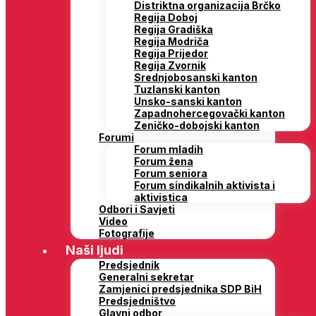
Distriktna organizacija Brčko
Regija Doboj
Regija Gradiška
Regija Modriča
Regija Prijedor
Regija Zvornik
Srednjobosanski kanton
Tuzlanski kanton
Unsko-sanski kanton
Zapadnohercegovački kanton
Zeničko-dobojski kanton
Forumi
Forum mladih
Forum žena
Forum seniora
Forum sindikalnih aktivista i
aktivistica
Odbori i Savjeti
Video
Fotografije
Naši ljudi
Predsjednik
Generalni sekretar
Zamjenici predsjednika SDP BiH
Predsjedništvo
Glavni odbor