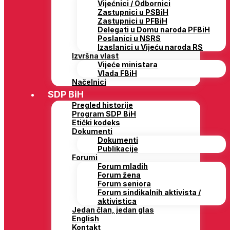
Vijećnici / Odbornici
Zastupnici u PSBiH
Zastupnici u PFBiH
Delegati u Domu naroda PFBiH
Poslanici u NSRS
Izaslanici u Vijeću naroda RS
Izvršna vlast
Vijeće ministara
Vlada FBiH
Načelnici
SDP BiH
Pregled historije
Program SDP BiH
Etički kodeks
Dokumenti
Dokumenti
Publikacije
Forumi
Forum mladih
Forum žena
Forum seniora
Forum sindikalnih aktivista /
aktivistica
Jedan član, jedan glas
English
Kontakt