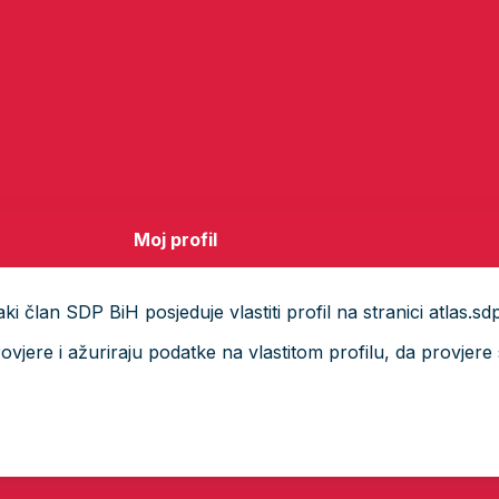
Moj profil
i član SDP BiH posjeduje vlastiti profil na stranici atlas.sd
ere i ažuriraju podatke na vlastitom profilu, da provjere s