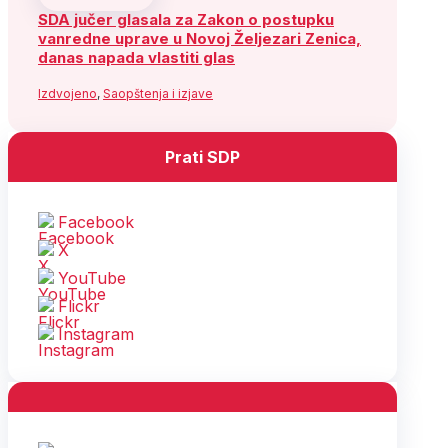
SDA jučer glasala za Zakon o postupku
vanredne uprave u Novoj Željezari Zenica,
danas napada vlastiti glas
Izdvojeno
,
Saopštenja i izjave
Prati SDP
Facebook
X
YouTube
Flickr
Instagram