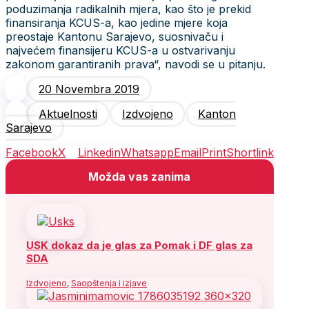
poduzimanja radikalnih mjera, kao što je prekid
finansiranja KCUS-a, kao jedine mjere koja
preostaje Kantonu Sarajevo, suosnivaču i
najvećem finansijeru KCUS-a u ostvarivanju
zakonom garantiranih prava“, navodi se u pitanju.
20 Novembra 2019
Aktuelnosti
Izdvojeno
Kanton
Sarajevo
Facebook
X
Linkedin
Whatsapp
Email
Print
Shortlink
Možda vas zanima
USK dokaz da je glas za Pomak i DF glas za
SDA
Izdvojeno
,
Saopštenja i izjave