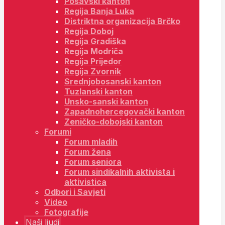
Posavski kanton
Regija Banja Luka
Distriktna organizacija Brčko
Regija Doboj
Regija Gradiška
Regija Modriča
Regija Prijedor
Regija Zvornik
Srednjobosanski kanton
Tuzlanski kanton
Unsko-sanski kanton
Zapadnohercegovački kanton
Zeničko-dobojski kanton
Forumi
Forum mladih
Forum žena
Forum seniora
Forum sindikalnih aktivista i
aktivistica
Odbori i Savjeti
Video
Fotografije
Naši ljudi