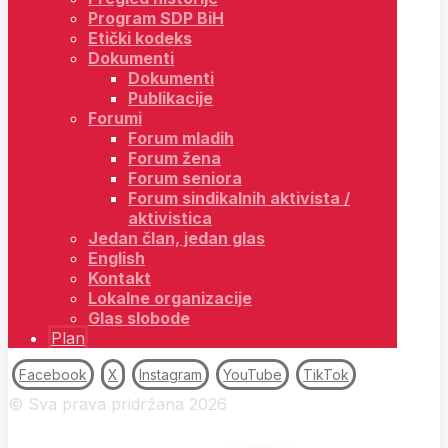
Program SDP BiH
Etički kodeks
Dokumenti
Dokumenti
Publikacije
Forumi
Forum mladih
Forum žena
Forum seniora
Forum sindikalnih aktivista /
aktivistica
Jedan član, jedan glas
English
Kontakt
Lokalne organizacije
Glas slobode
Plan
Facebook
X
Instagram
YouTube
TikTok
© Sva prava pridržana 2026