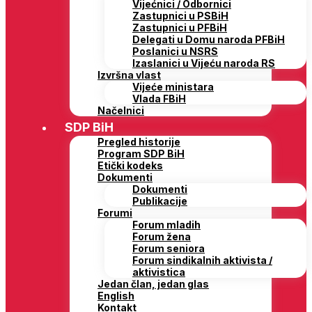
Vijećnici / Odbornici
Zastupnici u PSBiH
Zastupnici u PFBiH
Delegati u Domu naroda PFBiH
Poslanici u NSRS
Izaslanici u Vijeću naroda RS
Izvršna vlast
Vijeće ministara
Vlada FBiH
Načelnici
SDP BiH
Pregled historije
Program SDP BiH
Etički kodeks
Dokumenti
Dokumenti
Publikacije
Forumi
Forum mladih
Forum žena
Forum seniora
Forum sindikalnih aktivista /
aktivistica
Jedan član, jedan glas
English
Kontakt