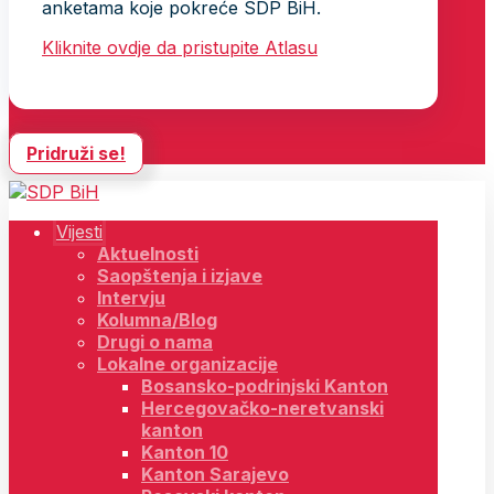
anketama koje pokreće SDP BiH.
Kliknite ovdje da pristupite Atlasu
Pridruži se!
Vijesti
Aktuelnosti
Saopštenja i izjave
Intervju
Kolumna/Blog
Drugi o nama
Lokalne organizacije
Bosansko-podrinjski Kanton
Hercegovačko-neretvanski
kanton
Kanton 10
Kanton Sarajevo