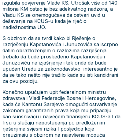
izgubila povjerenje Vlade KS. Utrošak više od 140
miliona KM ostao je bez adekvatnog nadzora, a
Vladu KS se onemogućava da ostvari uvid u
dešavanja na KCUS-u kada je riječ o
nadležnostima UO.
S obzirom da se tvrdi kako bi Rješenje o
razrješenju Kapetanovića i Junuzovića sa iscrpno
datim obrazloženjem o razlozima razrješenja
trebalo da bude proslijeđeno Kapetanoviću i
Junuzoviću na izjašnjenje i tek onda da bude
upućen Uredu za zakonodavstvo, interesantno je
da se tako nešto nije tražilo kada su isti kandidrani
za ovu poziciju.
Konačno upućujem upit federalnom ministru
zdravstva i Vladi Federacije Bosne i Hercegovine,
kada će Kantonu Sarajevo omogućiti ostvarivanje
zakonom garantiranih prava koja mu pripadaju
kao suosnivaču i najvećem finansijeru KCUS-a I da
li su u slučaju nepostupanja po predloženim
rješenjima svjesni rizika I posljedica koje
preuzimaju s obzirom na najavljena moguća