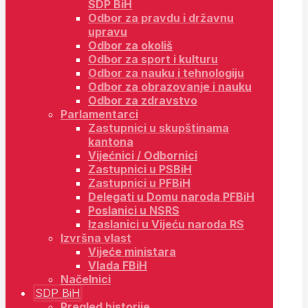
SDP BiH
Odbor za pravdu i državnu
upravu
Odbor za okoliš
Odbor za sport i kulturu
Odbor za nauku i tehnologiju
Odbor za obrazovanje i nauku
Odbor za zdravstvo
Parlamentarci
Zastupnici u skupštinama
kantona
Vijećnici / Odbornici
Zastupnici u PSBiH
Zastupnici u PFBiH
Delegati u Domu naroda PFBiH
Poslanici u NSRS
Izaslanici u Vijeću naroda RS
Izvršna vlast
Vijeće ministara
Vlada FBiH
Načelnici
SDP BiH
Pregled historije