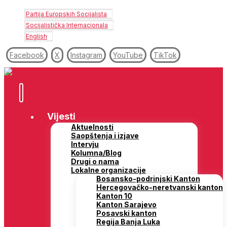
Partija Europskih Socijalista
Socijalistička Internacionala
English
Facebook
X
Instagram
YouTube
TikTok
Vijesti
Aktuelnosti
Saopštenja i izjave
Intervju
Kolumna/Blog
Drugi o nama
Lokalne organizacije
Bosansko-podrinjski Kanton
Hercegovačko-neretvanski kanton
Kanton 10
Kanton Sarajevo
Posavski kanton
Regija Banja Luka