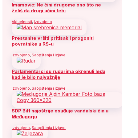
Imamović: Ne čini drugome ono što ne
želiš da drugi učini tebi
Aktuelnosti
,
Izdvojeno
Prestanite vršiti pritisak i progoniti
povratnike u RS-u
Izdvojeno
,
Saopštenja i izjave
Parlamentarci su rudarima okrenuli leđa
kad je bilo najvažnije
Izdvojeno
,
Saopštenja i izjave
SDP BiH najoštrije osuđuje vandalski čin u
Međugorju
Izdvojeno
,
Saopštenja i izjave