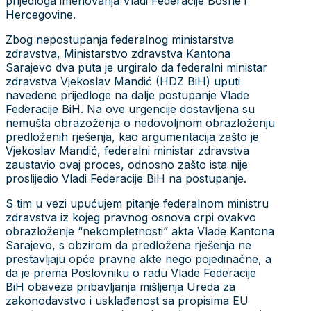
prijedloga imenovanja Vladi Federacije Bosne i
Hercegovine.
Zbog nepostupanja federalnog ministarstva
zdravstva, Ministarstvo zdravstva Kantona
Sarajevo dva puta je urgiralo da federalni ministar
zdravstva Vjekoslav Mandić (HDZ BiH) uputi
navedene prijedloge na dalje postupanje Vlade
Federacije BiH. Na ove urgencije dostavljena su
nemušta obrazoženja o nedovoljnom obrazloženju
predloženih rješenja, kao argumentacija zašto je
Vjekoslav Mandić, federalni ministar zdravstva
zaustavio ovaj proces, odnosno zašto ista nije
proslijedio Vladi Federacije BiH na postupanje.
S tim u vezi upućujem pitanje federalnom ministru
zdravstva iz kojeg pravnog osnova crpi ovakvo
obrazloženje “nekompletnosti” akta Vlade Kantona
Sarajevo, s obzirom da predložena rješenja ne
prestavljaju opće pravne akte nego pojedinačne, a
da je prema Poslovniku o radu Vlade Federacije
BiH obaveza pribavljanja mišljenja Ureda za
zakonodavstvo i usklađenost sa propisima EU