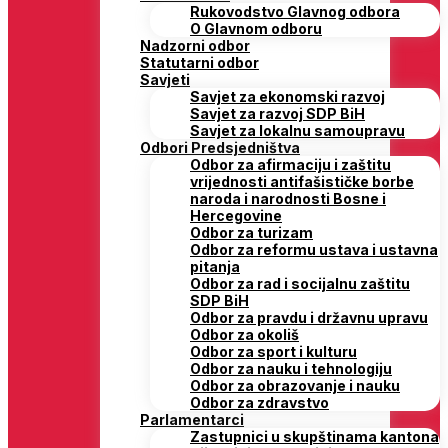
Rukovodstvo Glavnog odbora
O Glavnom odboru
Nadzorni odbor
Statutarni odbor
Savjeti
Savjet za ekonomski razvoj
Savjet za razvoj SDP BiH
Savjet za lokalnu samoupravu
Odbori Predsjedništva
Odbor za afirmaciju i zaštitu
vrijednosti antifašističke borbe
naroda i narodnosti Bosne i
Hercegovine
Odbor za turizam
Odbor za reformu ustava i ustavna
pitanja
Odbor za rad i socijalnu zaštitu
SDP BiH
Odbor za pravdu i državnu upravu
Odbor za okoliš
Odbor za sport i kulturu
Odbor za nauku i tehnologiju
Odbor za obrazovanje i nauku
Odbor za zdravstvo
Parlamentarci
Zastupnici u skupštinama kantona