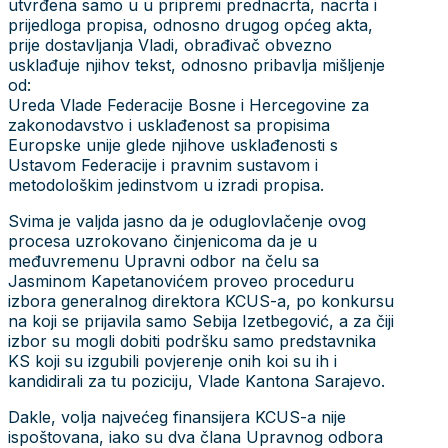
utvrđena samo u u pripremi prednacrta, nacrta i
prijedloga propisa, odnosno drugog općeg akta,
prije dostavljanja Vladi, obrađivač obvezno
usklađuje njihov tekst, odnosno pribavlja mišljenje
od:
Ureda Vlade Federacije Bosne i Hercegovine za
zakonodavstvo i usklađenost sa propisima
Europske unije glede njihove usklađenosti s
Ustavom Federacije i pravnim sustavom i
metodološkim jedinstvom u izradi propisa.
Svima je valjda jasno da je oduglovlačenje ovog
procesa uzrokovano činjenicoma da je u
međuvremenu Upravni odbor na čelu sa
Jasminom Kapetanovićem proveo proceduru
izbora generalnog direktora KCUS-a, po konkursu
na koji se prijavila samo Sebija Izetbegović, a za čiji
izbor su mogli dobiti podršku samo predstavnika
KS koji su izgubili povjerenje onih koi su ih i
kandidirali za tu poziciju, Vlade Kantona Sarajevo.
Dakle, volja najvećeg finansijera KCUS-a nije
ispoštovana, iako su dva člana Upravnog odbora