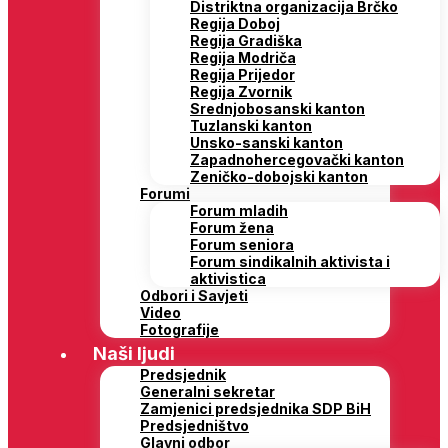
Distriktna organizacija Brčko
Regija Doboj
Regija Gradiška
Regija Modriča
Regija Prijedor
Regija Zvornik
Srednjobosanski kanton
Tuzlanski kanton
Unsko-sanski kanton
Zapadnohercegovački kanton
Zeničko-dobojski kanton
Forumi
Forum mladih
Forum žena
Forum seniora
Forum sindikalnih aktivista i
aktivistica
Odbori i Savjeti
Video
Fotografije
Naši ljudi
Predsjednik
Generalni sekretar
Zamjenici predsjednika SDP BiH
Predsjedništvo
Glavni odbor