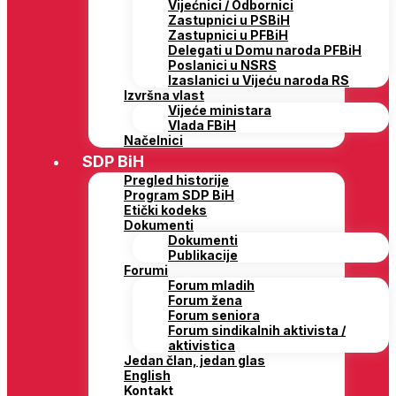
Vijećnici / Odbornici
Zastupnici u PSBiH
Zastupnici u PFBiH
Delegati u Domu naroda PFBiH
Poslanici u NSRS
Izaslanici u Vijeću naroda RS
Izvršna vlast
Vijeće ministara
Vlada FBiH
Načelnici
SDP BiH
Pregled historije
Program SDP BiH
Etički kodeks
Dokumenti
Dokumenti
Publikacije
Forumi
Forum mladih
Forum žena
Forum seniora
Forum sindikalnih aktivista /
aktivistica
Jedan član, jedan glas
English
Kontakt