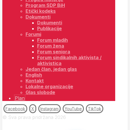
Program SDP BiH
Etički kodeks
Dokumenti
Dokumenti
Publikacije
Forumi
Forum mladih
Forum žena
Forum seniora
Forum sindikalnih aktivista /
aktivistica
Jedan član, jedan glas
English
Kontakt
Lokalne organizacije
Glas slobode
Plan
Facebook
X
Instagram
YouTube
TikTok
© Sva prava pridržana 2026