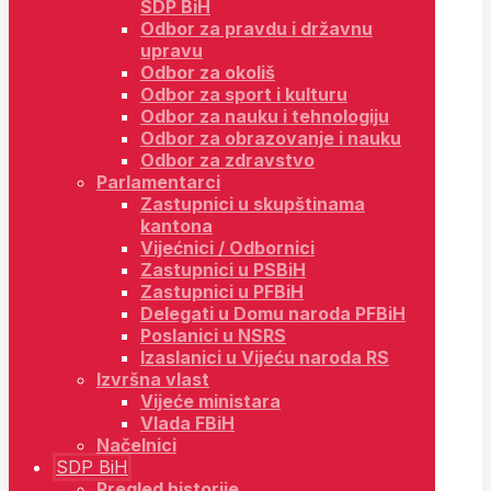
SDP BiH
Odbor za pravdu i državnu
upravu
Odbor za okoliš
Odbor za sport i kulturu
Odbor za nauku i tehnologiju
Odbor za obrazovanje i nauku
Odbor za zdravstvo
Parlamentarci
Zastupnici u skupštinama
kantona
Vijećnici / Odbornici
Zastupnici u PSBiH
Zastupnici u PFBiH
Delegati u Domu naroda PFBiH
Poslanici u NSRS
Izaslanici u Vijeću naroda RS
Izvršna vlast
Vijeće ministara
Vlada FBiH
Načelnici
SDP BiH
Pregled historije