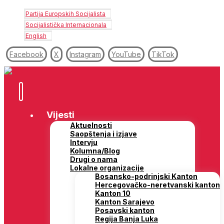
Partija Europskih Socijalista
Socijalistička Internacionala
English
Facebook
X
Instagram
YouTube
TikTok
Vijesti
Aktuelnosti
Saopštenja i izjave
Intervju
Kolumna/Blog
Drugi o nama
Lokalne organizacije
Bosansko-podrinjski Kanton
Hercegovačko-neretvanski kanton
Kanton 10
Kanton Sarajevo
Posavski kanton
Regija Banja Luka