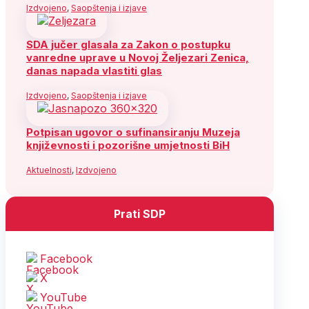
Izdvojeno
,
Saopštenja i izjave
SDA jučer glasala za Zakon o postupku
vanredne uprave u Novoj Željezari Zenica,
danas napada vlastiti glas
Izdvojeno
,
Saopštenja i izjave
Potpisan ugovor o sufinansiranju Muzeja
književnosti i pozorišne umjetnosti BiH
Aktuelnosti
,
Izdvojeno
Prati SDP
Facebook
X
YouTube