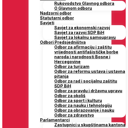
Rukovodstvo Glavnog odbora
O Glavnom odboru
Nadzorni odbor
Statutarni odbor
Savjeti
Savjet za ekonomski razvoj
Savjet za razvoj SDP BiH
Savjet za lokalnu samoupravu
Odbori Predsjedništva
Odbor za afirmaciju i zaštitu
vrijednosti antifašističke borbe
naroda i narodnosti Bosne i
Hercegovine
Odbor za turizam
Odbor za reformu ustava i ustavna
pitanja
Odbor za rad i socijalnu zaštitu
SDP BiH
Odbor za pravdu i državnu upravu
Odbor za okoliš
Odbor za sport i kulturu
Odbor za nauku i tehnologiju
Odbor za obrazovanje i nauku
Odbor za zdravstvo
Parlamentarci
Zastupnici u skupštinama kantona