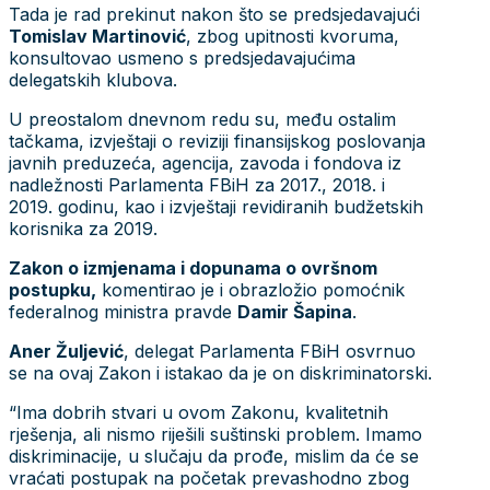
Tada je rad prekinut nakon što se predsjedavajući
Tomislav Martinović
, zbog upitnosti kvoruma,
konsultovao usmeno s predsjedavajućima
delegatskih klubova.
U preostalom dnevnom redu su, među ostalim
tačkama, izvještaji o reviziji finansijskog poslovanja
javnih preduzeća, agencija, zavoda i fondova iz
nadležnosti Parlamenta FBiH za 2017., 2018. i
2019. godinu, kao i izvještaji revidiranih budžetskih
korisnika za 2019.
Zakon o izmjenama i dopunama o ovršnom
postupku,
komentirao je i obrazložio pomoćnik
federalnog ministra pravde
Damir Šapina
.
Aner Žuljević
, delegat Parlamenta FBiH osvrnuo
se na ovaj Zakon i istakao da je on diskriminatorski.
“Ima dobrih stvari u ovom Zakonu, kvalitetnih
rješenja, ali nismo riješili suštinski problem. Imamo
diskriminacije, u slučaju da prođe, mislim da će se
vraćati postupak na početak prevashodno zbog