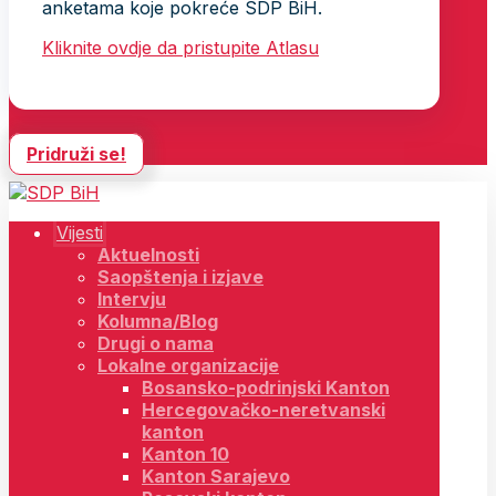
anketama koje pokreće SDP BiH.
Kliknite ovdje da pristupite Atlasu
Pridruži se!
Vijesti
Aktuelnosti
Saopštenja i izjave
Intervju
Kolumna/Blog
Drugi o nama
Lokalne organizacije
Bosansko-podrinjski Kanton
Hercegovačko-neretvanski
kanton
Kanton 10
Kanton Sarajevo