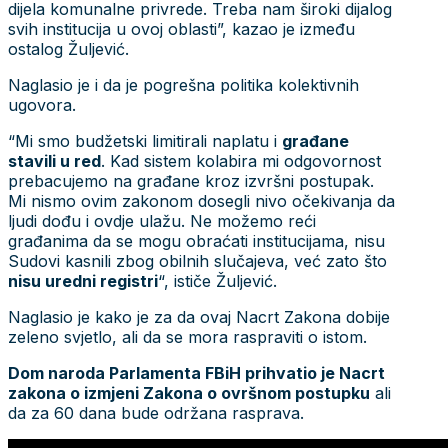
dijela komunalne privrede. Treba nam široki dijalog
svih institucija u ovoj oblasti”, kazao je između
ostalog Žuljević.
Naglasio je i da je pogrešna politika kolektivnih
ugovora.
“Mi smo budžetski limitirali naplatu i
građane
stavili u red
. Kad sistem kolabira mi odgovornost
prebacujemo na građane kroz izvršni postupak.
Mi nismo ovim zakonom dosegli nivo očekivanja da
ljudi dođu i ovdje ulažu. Ne možemo reći
građanima da se mogu obraćati institucijama, nisu
Sudovi kasnili zbog obilnih slučajeva, već zato što
nisu uredni registri
“, ističe Žuljević.
Naglasio je kako je za da ovaj Nacrt Zakona dobije
zeleno svjetlo, ali da se mora raspraviti o istom.
Dom naroda Parlamenta FBiH prihvatio je Nacrt
zakona o izmjeni Zakona o ovršnom postupku
ali
da za 60 dana bude održana rasprava.