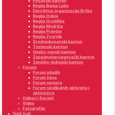
Posavski kanton
Regija Banja Luka
Distriktna organizacija Brčko
Regija Doboj
Regija Gradiška
Regija Modriča
Regija Prijedor
Regija Zvornik
Srednjobosanski kanton
Tuzlanski kanton
Unsko-sanski kanton
Zapadnohercegovački kanton
Zeničko-dobojski kanton
Forumi
Forum mladih
Forum žena
Forum seniora
Forum sindikalnih aktivista i
aktivistica
Odbori i Savjeti
Video
Fotografije
Naši ljudi