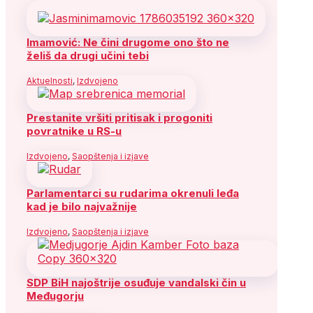
Imamović: Ne čini drugome ono što ne
želiš da drugi učini tebi
Aktuelnosti
,
Izdvojeno
Prestanite vršiti pritisak i progoniti
povratnike u RS-u
Izdvojeno
,
Saopštenja i izjave
Parlamentarci su rudarima okrenuli leđa
kad je bilo najvažnije
Izdvojeno
,
Saopštenja i izjave
SDP BiH najoštrije osuđuje vandalski čin u
Međugorju