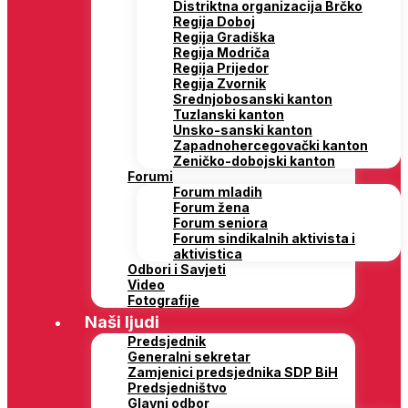
Distriktna organizacija Brčko
Regija Doboj
Regija Gradiška
Regija Modriča
Regija Prijedor
Regija Zvornik
Srednjobosanski kanton
Tuzlanski kanton
Unsko-sanski kanton
Zapadnohercegovački kanton
Zeničko-dobojski kanton
Forumi
Forum mladih
Forum žena
Forum seniora
Forum sindikalnih aktivista i
aktivistica
Odbori i Savjeti
Video
Fotografije
Naši ljudi
Predsjednik
Generalni sekretar
Zamjenici predsjednika SDP BiH
Predsjedništvo
Glavni odbor