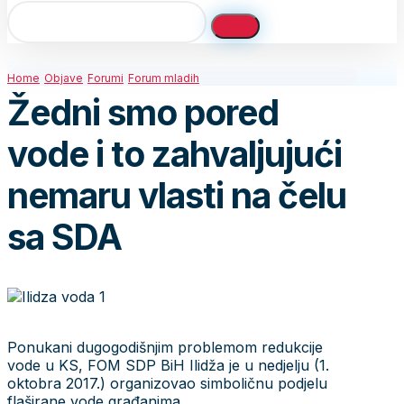
Home
Objave
Forumi
Forum mladih
Žedni smo pored
vode i to zahvaljujući
nemaru vlasti na čelu
sa SDA
Ponukani dugogodišnjim problemom redukcije
vode u KS, FOM SDP BiH Ilidža je u nedjelju (1.
oktobra 2017.) organizovao simboličnu podjelu
flaširane vode građanima.