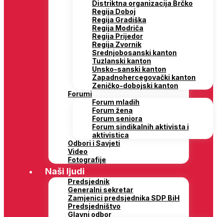
Distriktna organizacija Brčko
Regija Doboj
Regija Gradiška
Regija Modriča
Regija Prijedor
Regija Zvornik
Srednjobosanski kanton
Tuzlanski kanton
Unsko-sanski kanton
Zapadnohercegovački kanton
Zeničko-dobojski kanton
Forumi
Forum mladih
Forum žena
Forum seniora
Forum sindikalnih aktivista i
aktivistica
Odbori i Savjeti
Video
Fotografije
Naši ljudi
Predsjednik
Generalni sekretar
Zamjenici predsjednika SDP BiH
Predsjedništvo
Glavni odbor