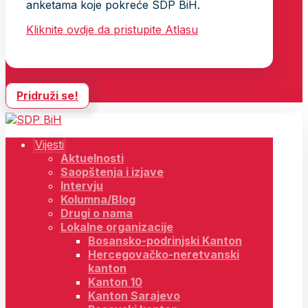
anketama koje pokreće SDP BiH.
Kliknite ovdje da pristupite Atlasu
Pridruži se!
Vijesti
Aktuelnosti
Saopštenja i izjave
Intervju
Kolumna/Blog
Drugi o nama
Lokalne organizacije
Bosansko-podrinjski Kanton
Hercegovačko-neretvanski
kanton
Kanton 10
Kanton Sarajevo