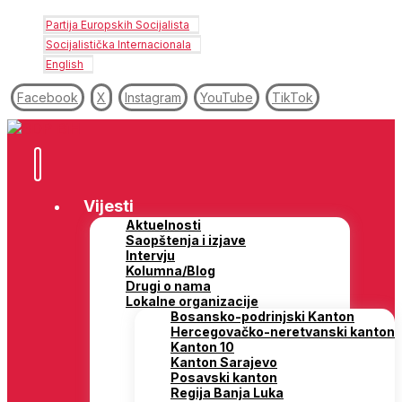
Partija Europskih Socijalista
Socijalistička Internacionala
English
Facebook
X
Instagram
YouTube
TikTok
Vijesti
Aktuelnosti
Saopštenja i izjave
Intervju
Kolumna/Blog
Drugi o nama
Lokalne organizacije
Bosansko-podrinjski Kanton
Hercegovačko-neretvanski kanton
Kanton 10
Kanton Sarajevo
Posavski kanton
Regija Banja Luka