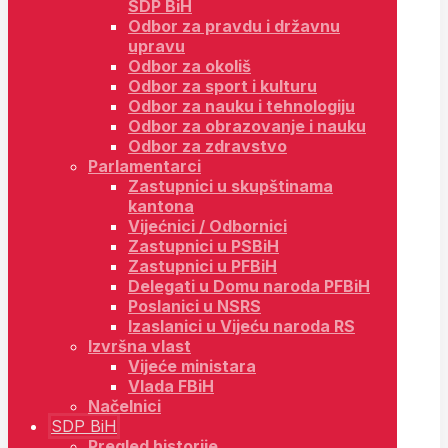
SDP BiH
Odbor za pravdu i državnu
upravu
Odbor za okoliš
Odbor za sport i kulturu
Odbor za nauku i tehnologiju
Odbor za obrazovanje i nauku
Odbor za zdravstvo
Parlamentarci
Zastupnici u skupštinama
kantona
Vijećnici / Odbornici
Zastupnici u PSBiH
Zastupnici u PFBiH
Delegati u Domu naroda PFBiH
Poslanici u NSRS
Izaslanici u Vijeću naroda RS
Izvršna vlast
Vijeće ministara
Vlada FBiH
Načelnici
SDP BiH
Pregled historije