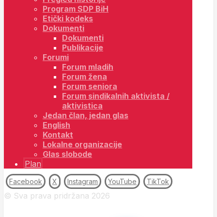
Program SDP BiH
Etički kodeks
Dokumenti
Dokumenti
Publikacije
Forumi
Forum mladih
Forum žena
Forum seniora
Forum sindikalnih aktivista /
aktivistica
Jedan član, jedan glas
English
Kontakt
Lokalne organizacije
Glas slobode
Plan
Facebook
X
Instagram
YouTube
TikTok
© Sva prava pridržana 2026