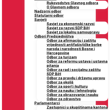
Rukovodstvo Glavnog odbora
O Glavnom odboru
Nadzorni odbor
Statutarni odbor
Savjeti
Savjet za ekonomski razvoj
Savjet za razvoj SDP BiH
Savjet za lokalnu samoupravu
Odbori Predsjedništva
Odbor za afirmaciju i zaštitu
vrijednosti antifašističke borbe
naroda i narodnosti Bosne i
Hercegovine
Odbor za turizam
Odbor za reformu ustava i ustavna
pitanja
Odbor za rad i socijalnu zaštitu
SDP BiH
Odbor za pravdu i državnu upravu
Odbor za okoliš
Odbor za sport i kulturu
Odbor za nauku i tehnologiju
Odbor za obrazovanje i nauku
Odbor za zdravstvo
Parlamentarci
Zastupnici u skupštinama kantona