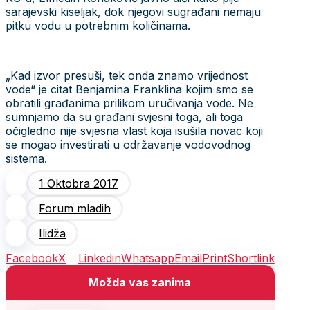
sarajevski kiseljak, dok njegovi sugrađani nemaju
pitku vodu u potrebnim količinama.
„Kad izvor presuši, tek onda znamo vrijednost
vode“ je citat Benjamina Franklina kojim smo se
obratili građanima prilikom uručivanja vode. Ne
sumnjamo da su građani svjesni toga, ali toga
očigledno nije svjesna vlast koja isušila novac koji
se mogao investirati u održavanje vodovodnog
sistema.
1 Oktobra 2017
Forum mladih
Ilidža
Facebook
X
Linkedin
Whatsapp
Email
Print
Shortlink
Možda vas zanima