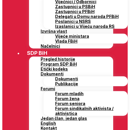
Vijećnici / Odbornici
Zastupnici u PSBiH
Zastupnici u PFBiH
Delegati u Domu naroda PFBiH
Poslanici u NSRS
Izaslanici u Vijeću naroda RS
Izvršna vlast
Vijeće ministara
Vlada FBiH
Načelnici
SDP BiH
Pregled historije
Program SDP BiH
Etički kodeks
Dokumenti
Dokumenti
Publikacije
Forumi
Forum mladih
Forum žena
Forum seniora
Forum sindikalnih aktivista /
aktivistica
Jedan član, jedan glas
English
Kontakt