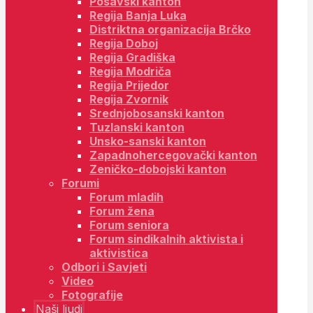
Posavski kanton
Regija Banja Luka
Distriktna organizacija Brčko
Regija Doboj
Regija Gradiška
Regija Modriča
Regija Prijedor
Regija Zvornik
Srednjobosanski kanton
Tuzlanski kanton
Unsko-sanski kanton
Zapadnohercegovački kanton
Zeničko-dobojski kanton
Forumi
Forum mladih
Forum žena
Forum seniora
Forum sindikalnih aktivista i
aktivistica
Odbori i Savjeti
Video
Fotografije
Naši ljudi