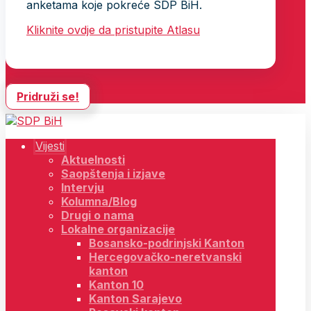
anketama koje pokreće SDP BiH.
Kliknite ovdje da pristupite Atlasu
Pridruži se!
Vijesti
Aktuelnosti
Saopštenja i izjave
Intervju
Kolumna/Blog
Drugi o nama
Lokalne organizacije
Bosansko-podrinjski Kanton
Hercegovačko-neretvanski
kanton
Kanton 10
Kanton Sarajevo