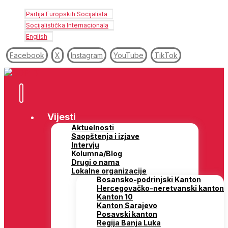
Partija Europskih Socijalista
Socijalistička Internacionala
English
Facebook
X
Instagram
YouTube
TikTok
Vijesti
Aktuelnosti
Saopštenja i izjave
Intervju
Kolumna/Blog
Drugi o nama
Lokalne organizacije
Bosansko-podrinjski Kanton
Hercegovačko-neretvanski kanton
Kanton 10
Kanton Sarajevo
Posavski kanton
Regija Banja Luka