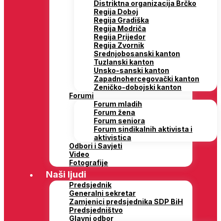
Distriktna organizacija Brčko
Regija Doboj
Regija Gradiška
Regija Modriča
Regija Prijedor
Regija Zvornik
Srednjobosanski kanton
Tuzlanski kanton
Unsko-sanski kanton
Zapadnohercegovački kanton
Zeničko-dobojski kanton
Forumi
Forum mladih
Forum žena
Forum seniora
Forum sindikalnih aktivista i
aktivistica
Odbori i Savjeti
Video
Fotografije
Naši ljudi
Predsjednik
Generalni sekretar
Zamjenici predsjednika SDP BiH
Predsjedništvo
Glavni odbor