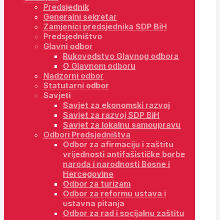
Predsjednik
Generalni sekretar
Zamjenici predsjednika SDP BiH
Predsjedništvo
Glavni odbor
Rukovodstvo Glavnog odbora
O Glavnom odboru
Nadzorni odbor
Statutarni odbor
Savjeti
Savjet za ekonomski razvoj
Savjet za razvoj SDP BiH
Savjet za lokalnu samoupravu
Odbori Predsjedništva
Odbor za afirmaciju i zaštitu
vrijednosti antifašističke borbe
naroda i narodnosti Bosne i
Hercegovine
Odbor za turizam
Odbor za reformu ustava i
ustavna pitanja
Odbor za rad i socijalnu zaštitu