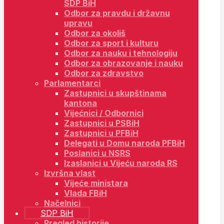
SDP BiH
Odbor za pravdu i državnu
upravu
Odbor za okoliš
Odbor za sport i kulturu
Odbor za nauku i tehnologiju
Odbor za obrazovanje i nauku
Odbor za zdravstvo
Parlamentarci
Zastupnici u skupštinama
kantona
Vijećnici / Odbornici
Zastupnici u PSBiH
Zastupnici u PFBiH
Delegati u Domu naroda PFBiH
Poslanici u NSRS
Izaslanici u Vijeću naroda RS
Izvršna vlast
Vijeće ministara
Vlada FBiH
Načelnici
SDP BiH
Pregled historije