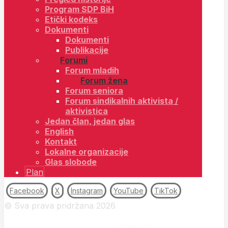
Program SDP BiH
Etički kodeks
Dokumenti
Dokumenti
Publikacije
Forumi
Forum mladih
Forum žena
Forum seniora
Forum sindikalnih aktivista /
aktivistica
Jedan član, jedan glas
English
Kontakt
Lokalne organizacije
Glas slobode
Plan
Facebook
X
Instagram
YouTube
TikTok
© Sva prava pridržana 2026