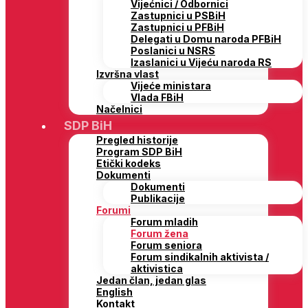
Vijećnici / Odbornici
Zastupnici u PSBiH
Zastupnici u PFBiH
Delegati u Domu naroda PFBiH
Poslanici u NSRS
Izaslanici u Vijeću naroda RS
Izvršna vlast
Vijeće ministara
Vlada FBiH
Načelnici
SDP BiH
Pregled historije
Program SDP BiH
Etički kodeks
Dokumenti
Dokumenti
Publikacije
Forumi
Forum mladih
Forum žena
Forum seniora
Forum sindikalnih aktivista /
aktivistica
Jedan član, jedan glas
English
Kontakt