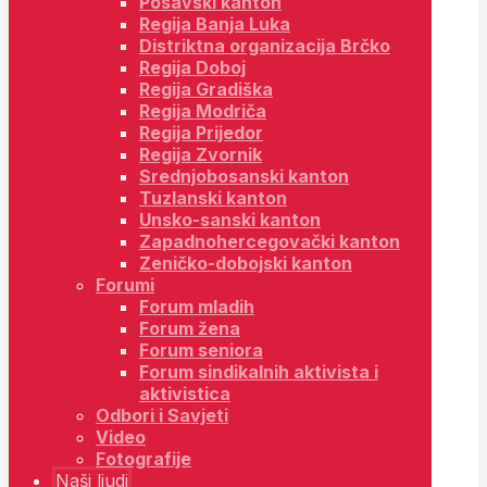
Posavski kanton
Regija Banja Luka
Distriktna organizacija Brčko
Regija Doboj
Regija Gradiška
Regija Modriča
Regija Prijedor
Regija Zvornik
Srednjobosanski kanton
Tuzlanski kanton
Unsko-sanski kanton
Zapadnohercegovački kanton
Zeničko-dobojski kanton
Forumi
Forum mladih
Forum žena
Forum seniora
Forum sindikalnih aktivista i
aktivistica
Odbori i Savjeti
Video
Fotografije
Naši ljudi