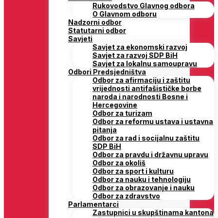
Rukovodstvo Glavnog odbora
O Glavnom odboru
Nadzorni odbor
Statutarni odbor
Savjeti
Savjet za ekonomski razvoj
Savjet za razvoj SDP BiH
Savjet za lokalnu samoupravu
Odbori Predsjedništva
Odbor za afirmaciju i zaštitu
vrijednosti antifašističke borbe
naroda i narodnosti Bosne i
Hercegovine
Odbor za turizam
Odbor za reformu ustava i ustavna
pitanja
Odbor za rad i socijalnu zaštitu
SDP BiH
Odbor za pravdu i državnu upravu
Odbor za okoliš
Odbor za sport i kulturu
Odbor za nauku i tehnologiju
Odbor za obrazovanje i nauku
Odbor za zdravstvo
Parlamentarci
Zastupnici u skupštinama kantona