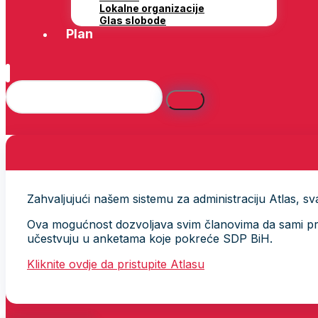
Lokalne organizacije
Glas slobode
Plan
Zahvaljujući našem sistemu za administraciju Atlas, svak
Ova mogućnost dozvoljava svim članovima da sami provj
učestvuju u anketama koje pokreće SDP BiH.
Kliknite ovdje da pristupite Atlasu