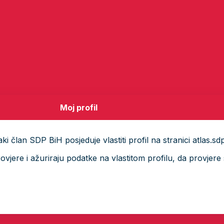
Moj profil
i član SDP BiH posjeduje vlastiti profil na stranici atlas.sd
ere i ažuriraju podatke na vlastitom profilu, da provjere s