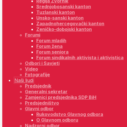
Regija Zvornik
Srednjobosanski kanton
Tuzlanski kanton
Unsko-sanski kanton
Zapadnohercegovački kanton
Zeničko-dobojski kanton
Forumi
Forum mladih
Forum žena
Forum seniora
Forum sindikalnih aktivista i aktivistica
Odbori i Savjeti
Video
Fotografije
Naši ljudi
Predsjednik
Generalni sekretar
Zamjenici predsjednika SDP BiH
Predsjedništvo
Glavni odbor
Rukovodstvo Glavnog odbora
O Glavnom odboru
Nadzorni odbor