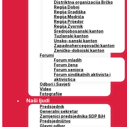
Distriktna organizacija Brčko
Regija Doboj
Regija Gradiška
Regija Modriča
Regija Prijedor
Regija Zvornik
Srednjobosanski kanton
Tuzlanski kanton
Unsko-sanski kanton
Zapadnohercegovački kanton
Zeničko-dobojski kanton
Forumi
Forum mladih
Forum žena
Forum seniora
Forum sindikalnih aktivista i
aktivistica
Odbori i Savjeti
Video
Fotografije
Naši ljudi
Predsjednik
Generalni sekretar
Zamjenici predsjednika SDP BiH
Predsjedništvo
Glavni odbor