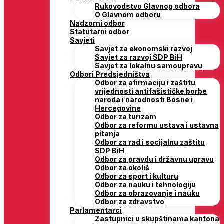
Rukovodstvo Glavnog odbora
O Glavnom odboru
Nadzorni odbor
Statutarni odbor
Savjeti
Savjet za ekonomski razvoj
Savjet za razvoj SDP BiH
Savjet za lokalnu samoupravu
Odbori Predsjedništva
Odbor za afirmaciju i zaštitu
vrijednosti antifašističke borbe
naroda i narodnosti Bosne i
Hercegovine
Odbor za turizam
Odbor za reformu ustava i ustavna
pitanja
Odbor za rad i socijalnu zaštitu
SDP BiH
Odbor za pravdu i državnu upravu
Odbor za okoliš
Odbor za sport i kulturu
Odbor za nauku i tehnologiju
Odbor za obrazovanje i nauku
Odbor za zdravstvo
Parlamentarci
Zastupnici u skupštinama kantona