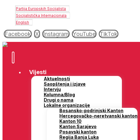
Partija Europskih Socijalista
Socijalistička Internacionala
English
Facebook
X
Instagram
YouTube
TikTok
Vijesti
Aktuelnosti
Saopštenja i izjave
Intervju
Kolumna/Blog
Drugi o nama
Lokalne organizacije
Bosansko-podrinjski Kanton
Hercegovačko-neretvanski kanton
Kanton 10
Kanton Sarajevo
Posavski kanton
Regija Banja Luka