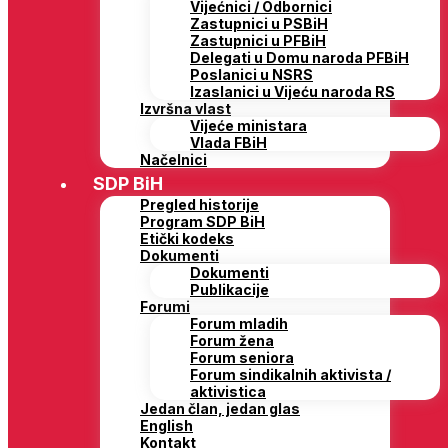
Vijećnici / Odbornici
Zastupnici u PSBiH
Zastupnici u PFBiH
Delegati u Domu naroda PFBiH
Poslanici u NSRS
Izaslanici u Vijeću naroda RS
Izvršna vlast
Vijeće ministara
Vlada FBiH
Načelnici
SDP BiH
Pregled historije
Program SDP BiH
Etički kodeks
Dokumenti
Dokumenti
Publikacije
Forumi
Forum mladih
Forum žena
Forum seniora
Forum sindikalnih aktivista /
aktivistica
Jedan član, jedan glas
English
Kontakt